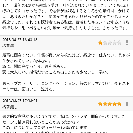
した！最初の1話から衝撃を受け、引き込まれていきました。とてもほの
ぼのして面白かったです。でも音が怪我をするところから最終回にかけて
は、ありきたりかな？と、想像ができる終わりだったのでそこがちょっと
残念でした。それでも既婚者である私は、昔感じたキュン！とするような
気持ちや、思い出を思いだし暖かい気持ちになりました。よかったです。
2016-04-27 16:43:18
名前無し
最高に面白くない。俳優が良いから視たけど、残念で、仕方ない。良さが
生かされてない。勿体ない。
急に、関西弁なったり、違和感あり。
変に大人しい。感情だすところも出しかたも少ないし、弱い。
東京ラブストーリー、ロングバケーション、昔のドラマだけど、今もスト
ーリーは、面白いし、泣ける。
2016-04-27 17:04:51
名前無し
否定的な意見が多いようですが、私はこのドラマ、面白かったです。た
だ、少し描き切れないところがあったかな？
この点についてはプロデューサーも認めています。