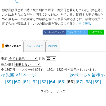
弘
...
杉原音は母と幼い時に死に別れて以来、養父母と暮らしていた。夢を見る
ことはあきらめながらも明るくけなげに生きている。貧窮する養父母のた
め20歳も年上の資産家との結婚を強いられ苦悩するように。福島で祖父に
育てられた曽田練は、いつの日か畑を買い戻し祖父と...
全て表示
Facebookでシェア
Twitterでツイート
LINEで送る
感想とレビュー
ベストレビュー
番組情報
表示
件数
長文省略
全 1367 件中（スター付 604 件）1301～1320 件が表示されています。
≪先頭
<前ページ
次ページ>
最後≫
[59]
[60]
[61]
[62]
[63]
[64]
[65]
[66]
[67]
[68]
[69]
スポンサーリンク