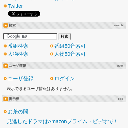
Twitter
検索
search
番組検索
番組50音索引
人物検索
人物50音索引
ユーザ情報
user
ユーザ登録
ログイン
表示できるユーザ情報はありません。
掲示板
bbs
お茶の間
見逃したドラマはAmazonプライム・ビデオで！