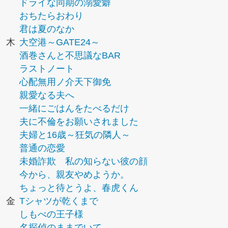
ドライな同期の溺愛癖
おちたらおわり
君は夏のなか
木
大空港～GATE24～
酒巻さんと不思議なBAR
ラストノート
心配無用ノ介天下御免
親愛なる夫へ
一緒にごはんをたべるだけ
夫に不倫をお願いされました
夫婦と16歳～狂気の隣人～
普通の恋愛
未婚詐欺 私の知らない彼の顔
今から、親友やめようか。
ちょっと待とうよ、春虎くん
金
Tシャツが乾くまで
しもべの王子様
名探偵のままでいて