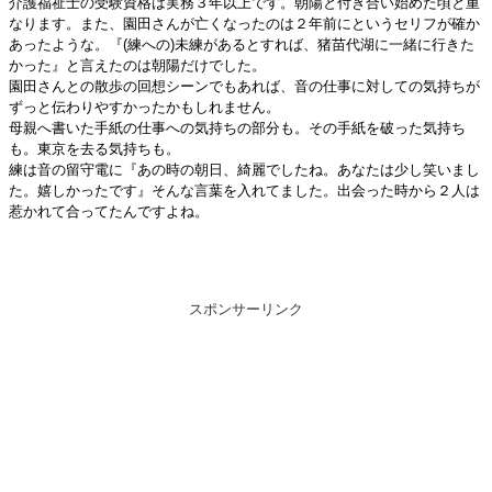
介護福祉士の受験資格は実務３年以上です。朝陽と付き合い始めた頃と重
なります。また、園田さんが亡くなったのは２年前にというセリフが確か
あったような。『(練への)未練があるとすれば、猪苗代湖に一緒に行きた
かった』と言えたのは朝陽だけでした。
園田さんとの散歩の回想シーンでもあれば、音の仕事に対しての気持ちが
ずっと伝わりやすかったかもしれません。
母親へ書いた手紙の仕事への気持ちの部分も。その手紙を破った気持ち
も。東京を去る気持ちも。
練は音の留守電に『あの時の朝日、綺麗でしたね。あなたは少し笑いまし
た。嬉しかったです』そんな言葉を入れてました。出会った時から２人は
惹かれて合ってたんですよね。
スポンサーリンク