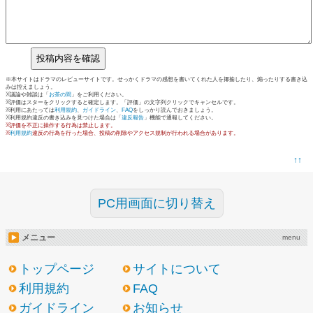
※本サイトはドラマのレビューサイトです。せっかくドラマの感想を書いてくれた人を揶揄したり、煽ったりする書き込
みは控えましょう。
※議論や雑談は「
お茶の間
」をご利用ください。
※評価はスターをクリックすると確定します。「評価」の文字列クリックでキャンセルです。
※利用にあたっては
利用規約
、
ガイドライン
、
FAQ
をしっかり読んでおきましょう。
※利用規約違反の書き込みを見つけた場合は「
違反報告
」機能で通報してください。
※評価を不正に操作する行為は禁止します。
※
利用規約
違反の行為を行った場合、投稿の削除やアクセス規制が行われる場合があります。
↑↑
PC用画面に切り替え
メニュー
menu
トップページ
サイトについて
利用規約
FAQ
ガイドライン
お知らせ