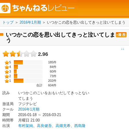
トップ
＞
2016年1月期
＞
いつかこの恋を思い出してきっと泣いてしまう
いつかこの恋を思い出してきっと泣いてしま
う
↓↓
2.96
5
185件
4
84件
3
60件
2
73件
1
202件
合計
604
件
読み
いつかこのこいをおもいだしてきっとない
てしまう
放送局
フジテレビ
クール
2016年1月期
期間
2016-01-18 ～ 2016-03-21
時間帯
月曜日 21:00
出演
有村架純
、
高良健吾
、
高畑充希
、
西島隆