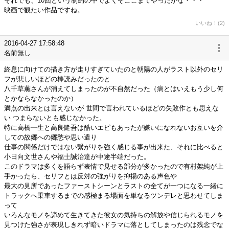
それでも、10回という制約の中でよくぞここまでやったかな・・・
映画で観たい作品ですね。
いいね！(2)
2016-04-27 17:58:48
名前無し
終息に向けての描き方が走りすぎていたのと朝陽の人がラスト以外のセリ
フが悲しいほどの棒読みだったのと
八千草薫さんが消えてしまったのが不自然だった（病とはいえもう少し何
とかならなかったのか）
満点の出来とは言えないが 世間で言われているほどの失敗作とも思えな
い つまらないとも感じなかった。
特に高橋一生と高良健吾は酷いエピもあったが嫌いになれないお互いを介
しての故郷への郷愁や思い遣り
仕事の関係だけではない繋がりを強く感じる事が出来た、それに比べると
小日向文世さんや福士誠治達が中途半端だった。
このドラマは多くを語らず表情で見せる部分が多かったので有村架純が上
手かったら、セリフとは反対の強がりを抑揚のある声色や
最大の見所であったファーストシーンとラストの全てが一つになる一緒に
トラックへ乗車するまでの感極まる場面を単なるツンデレと思わせてしま
って
いろんなモノを諦めて生きてきた彼女の気持ちの解放や信じられるモノを
見つけた強さが表現しきれず暗いドラマに落としてしまったのは残念でな