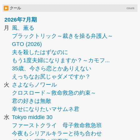
クール
cours
2026年7月期
月
風、薫る
ブラックトリック～裁きを操る弁護人～
GTO (2026)
夫を殺したはずなのに
もう1度夫婦になりますか？～カモフ...
35歳、今さら恋とかありえない
えっちなお尻じゃダメですか？
火
さよならノワール
クロスロード～救命救急の約束～
君の好きは無敵
幸せになりたいマサムネ君
水
Tokyo middle 30
ファーストクライ 母子救命救急班
今夜もシリアルキラーと待ち合わせ