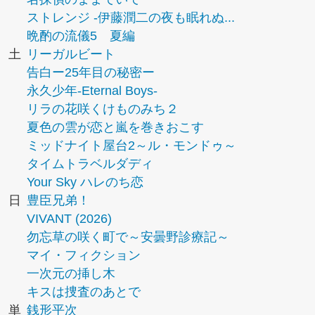
ストレンジ -伊藤潤二の夜も眠れぬ...
晩酌の流儀5 夏編
土
リーガルビート
告白ー25年目の秘密ー
永久少年-Eternal Boys-
リラの花咲くけものみち２
夏色の雲が恋と嵐を巻きおこす
ミッドナイト屋台2～ル・モンドゥ～
タイムトラベルダディ
Your Sky ハレのち恋
日
豊臣兄弟！
VIVANT (2026)
勿忘草の咲く町で～安曇野診療記～
マイ・フィクション
一次元の挿し木
キスは捜査のあとで
単
銭形平次