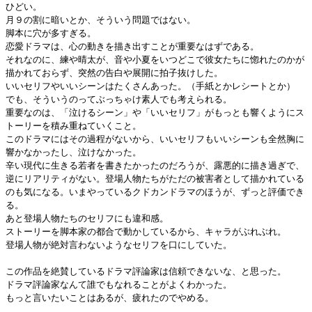
ひどい。
月９の割に暗いとか、そういう問題ではない。
脚本に穴が多すぎる。
恋愛ドラマは、心の動きを描き出すことが重要なはずである。
それなのに、練や晴太が、音や小夏をいつどこで彼女たちに惚れたのかが
描かれておらず、突然の告白や展開に拍子抜けした。
いいセリフやいいシーンはたくさんあった。（手紙とかレシートとか）
でも、そういうのってぶっちゃけ素人でも考えられる。
重要なのは、「泣けるシーン」や「いいセリフ」がもっとも響くようにス
トーリーを積み重ねていくこと。
このドラマにはその過程がないから、いいセリフもいいシーンも全然胸に
響かなかったし、泣けなかった。
辛い現代に生きる若者を書きたかったのだろうが、露悪的に描き過ぎで、
逆にリアリティがない。登場人物たちがただの被害者として描かれている
のも気になる。いまやっているクドカンドラマのほうが、ずっと評価でき
る。
あと登場人物たちのセリフにも違和感。
ストーリーを脚本家の都合で動かしているから、キャラがぶれぶれ。
登場人物が絶対言わないようなセリフを口にしていた。
この作品を絶賛しているドラマ評論家は信頼できないな、と思った。
ドラマ評論家なんて誰でもなれることがよくわかった。
もっと言いたいことはあるが、疲れたのでやめる。