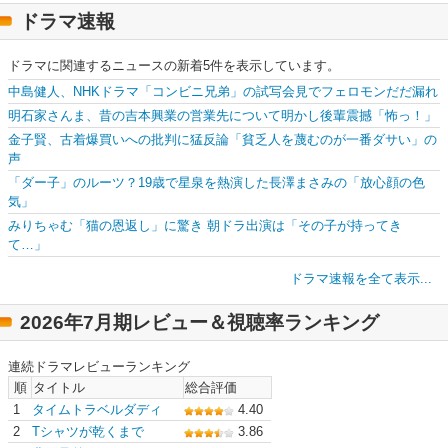
ドラマ速報
ドラマに関連するニュースの新着5件を表示しています。
中島健人、NHKドラマ「コンビニ兄弟」の試写会見でフェロモンだだ漏れ
明石家さんま、昔の吉本興業の営業先について明かし後輩震撼「怖っ！」
金子賢、古着爆買いへの批判に猛反論「貧乏人を蔑むのが一番ダサい」の
声
「ダー子」のルーツ？19歳で星泉を熱演した長澤まさみの「放心顔の色
気」
みりちゃむ「猫の恩返し」に驚き 朝ドラ出演は「その子が持ってき
て…」
ドラマ速報を全て表示...
2026年7月期レビュー＆視聴率ランキング
連続ドラマレビューランキング
順
タイトル
総合評価
1
タイムトラベルダディ
4.40
2
Tシャツが乾くまで
3.86