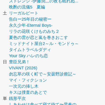
ストレンジ -伊藤潤二の夜も眠れぬ...
晩酌の流儀5 夏編
土
リーガルビート
告白ー25年目の秘密ー
永久少年-Eternal Boys-
リラの花咲くけものみち２
夏色の雲が恋と嵐を巻きおこす
ミッドナイト屋台2～ル・モンドゥ～
タイムトラベルダディ
Your Sky ハレのち恋
日
豊臣兄弟！
VIVANT (2026)
勿忘草の咲く町で～安曇野診療記～
マイ・フィクション
一次元の挿し木
キスは捜査のあとで
単
銭形平次
しあわせは食べて寝て待て〜早春の...