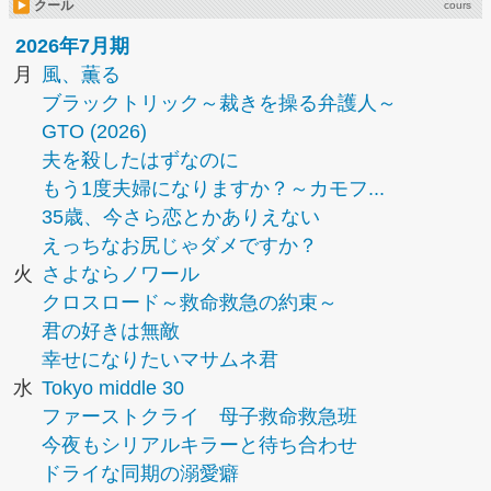
クール
cours
2026年7月期
月
風、薫る
ブラックトリック～裁きを操る弁護人～
GTO (2026)
夫を殺したはずなのに
もう1度夫婦になりますか？～カモフ...
35歳、今さら恋とかありえない
えっちなお尻じゃダメですか？
火
さよならノワール
クロスロード～救命救急の約束～
君の好きは無敵
幸せになりたいマサムネ君
水
Tokyo middle 30
ファーストクライ 母子救命救急班
今夜もシリアルキラーと待ち合わせ
ドライな同期の溺愛癖