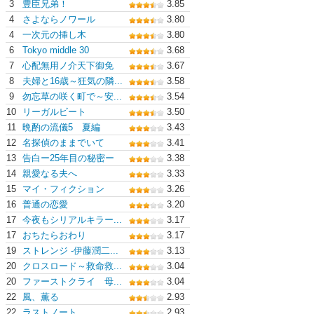
3
豊臣兄弟！
3.85
4
さよならノワール
3.80
4
一次元の挿し木
3.80
6
Tokyo middle 30
3.68
7
心配無用ノ介天下御免
3.67
8
夫婦と16歳～狂気の隣...
3.58
9
勿忘草の咲く町で～安...
3.54
10
リーガルビート
3.50
11
晩酌の流儀5 夏編
3.43
12
名探偵のままでいて
3.41
13
告白ー25年目の秘密ー
3.38
14
親愛なる夫へ
3.33
15
マイ・フィクション
3.26
16
普通の恋愛
3.20
17
今夜もシリアルキラー...
3.17
17
おちたらおわり
3.17
19
ストレンジ -伊藤潤二...
3.13
20
クロスロード～救命救...
3.04
20
ファーストクライ 母...
3.04
22
風、薫る
2.93
22
ラストノート
2.93