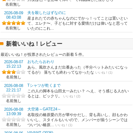
名前無し
夫を殺したはずなのに
2026-08-09
08:43:08
産まれたての赤ちゃんなのにでかっ！ってことは置いとい
て、エレナ〜、子どもに対する愛情だけは偉いなと思って
名前無し
いたのにこれ...
新着いいね！レビュー
最近いいね！が投票されたレビューの新着 5 件。
おちたらおわり
2026-08-07
15:22:13
あら、風吹さんまだ出番あった（半分ペットみたいになっ
てるが） 落ちても終わってなかったな
いいね！(1)
名前無し
Tシャツが乾くまで
2026-08-08
22:21:17
この人の脚本を山田太一みたい？ へえ、そう感じる人がい
るとは、ビックリ。
いいね！(2)
名前無し
大空港～GATE24～
2026-08-08
13:09:39
名取役の椿原愛の方が華やかだし、背も高いし、顔もかわ
いいし、スタイルもいいので、メンバーが揃うシーンでは
名前無し
ついつい椿原...
いいね！(1)
VIVANT (2026)