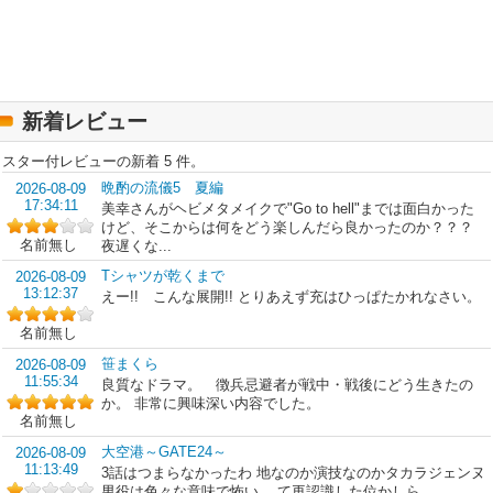
新着レビュー
スター付レビューの新着 5 件。
晩酌の流儀5 夏編
2026-08-09
17:34:11
美幸さんがヘビメタメイクで"Go to hell"までは面白かった
けど、そこからは何をどう楽しんだら良かったのか？？？
名前無し
夜遅くな...
Tシャツが乾くまで
2026-08-09
13:12:37
えー!! こんな展開!! とりあえず充はひっぱたかれなさい。
名前無し
笹まくら
2026-08-09
11:55:34
良質なドラマ。 徴兵忌避者が戦中・戦後にどう生きたの
か。 非常に興味深い内容でした。
名前無し
大空港～GATE24～
2026-08-09
11:13:49
3話はつまらなかったわ 地なのか演技なのかタカラジェンヌ
男役は色々な意味で怖い、 て再認識した位かしら