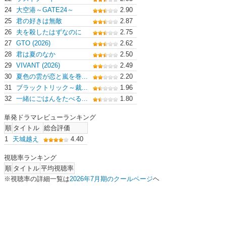
24
大空港～GATE24～
2.90
25
君の好きは無敵
2.87
26
夫を殺したはずなのに
2.75
27
GTO (2026)
2.62
28
君は夏のなか
2.50
29
VIVANT (2026)
2.49
30
夏色の雲が恋と嵐を巻...
2.20
31
ブラックトリック～裁...
1.96
32
一緒にごはんをたべる...
1.80
単発ドラマレビューランキング
順
タイトル
総合評価
1
天城越え
4.40
視聴率ランキング
順
タイトル
平均視聴率
※視聴率の詳細一覧は
2026年7月期のクールページ
ヘ