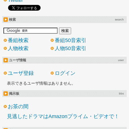
Twitter
検索
search
番組検索
番組50音索引
人物検索
人物50音索引
ユーザ情報
user
ユーザ登録
ログイン
表示できるユーザ情報はありません。
掲示板
bbs
お茶の間
見逃したドラマはAmazonプライム・ビデオで！