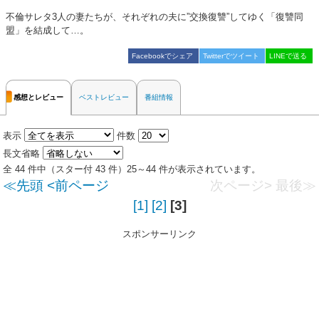
不倫サレタ3人の妻たちが、それぞれの夫に”交換復讐”してゆく「復讐同
盟」を結成して…。
Facebookでシェア
Twitterでツイート
LINEで送る
感想とレビュー
ベストレビュー
番組情報
表示
件数
長文省略
全 44 件中（スター付 43 件）25～44 件が表示されています。
≪先頭
<前ページ
次ページ>
最後≫
[1]
[2]
[3]
スポンサーリンク