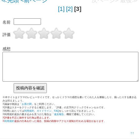
≪先頭
<前ページ
次ページ>
最後≫
[1]
[2]
[3]
名前
評価
感想
※本サイトはドラマのレビューサイトです。せっかくドラマの感想を書いてくれた人を揶揄したり、煽ったりする書き込
みは控えましょう。
※議論や雑談は「
お茶の間
」をご利用ください。
※評価はスターをクリックすると確定します。「評価」の文字列クリックでキャンセルです。
※利用にあたっては
利用規約
、
ガイドライン
、
FAQ
をしっかり読んでおきましょう。
※利用規約違反の書き込みを見つけた場合は「
違反報告
」機能で通報してください。
※評価を不正に操作する行為は禁止します。
※
利用規約
違反の行為を行った場合、投稿の削除やアクセス規制が行われる場合があります。
↑↑