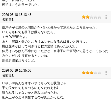
後半はもうホラーでした。
2026-06-18 13:13:48
名前無し
奈津子が七瀬の人間性がヤバいと分かって別れたところ良かった。
いくらキレても椅子は蹴らないだろ。
モラDV野郎だよ。
あと、麗奈と樹のところは元サヤになるのは良いと思うよ。
樹は麗奈かばって刺される程の愛情はあった訳だし。
佳乃はいちばん不幸になったけど、奈津子の伝言聞いて思うところあった
みたいだしやり直せるといいね。
刑務所確定だろうけど。
2026-06-19 10:35:06
名前無し
いやいやあんなオオバサミもってる状態じゃ
手で扱かれても立つものも立たねえわ⤵️
斬られるじゃないかと縮み上がったわ。
縮み上がるより興奮するのが見たかったな。