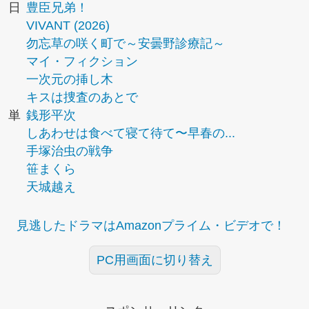
日
豊臣兄弟！
VIVANT (2026)
勿忘草の咲く町で～安曇野診療記～
マイ・フィクション
一次元の挿し木
キスは捜査のあとで
単
銭形平次
しあわせは食べて寝て待て〜早春の...
手塚治虫の戦争
笹まくら
天城越え
見逃したドラマはAmazonプライム・ビデオで！
PC用画面に切り替え