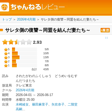
トップ
＞
2026年4月期
＞
サレタ側の復讐～同盟を結んだ妻たち～
サレタ側の復讐～同盟を結んだ妻たち～
↓↓
2.93
5
5件
4
10件
3
13件
2
7件
1
8件
合計
43
件
読み
されたがわのふくしゅう どうめいをむす
んだつまたち
放送局
テレビ東京
クール
2026年4月期
期間
2026-04-01 ～ 2026-06-17
時間帯
水曜日 25:00
出演
水崎綾女
、
篠田麻里子
、
矢吹奈子
、
二階堂
高嗣
...