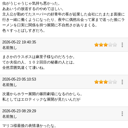
虫がうじゃうじゃ気持ち悪かった。
ああいうの放送するのやめてほしい。
主人公が勤めてたスーパーの好青年の客が起業した会社にたまたま面接に
行き一緒に働くようになったり、夜中に偶然出会って家まで送った後にラ
ーメンを口実に関係を持つ展開に不自然さがありまくる。
色々すっとばしすぎだろ。
2026-05-22 19:40:35
名前無し
まさかのラスボスは麻里子様なのだろうか。
てか夫役の人、１０２回目の秘書の人とは。
全然雰囲気違くて凄いね。
2026-05-23 05:10:53
名前無し
次週からホラー展開の篠田劇場になるのかしら。
私としてはエロティックな展開が見たいんだが
2026-05-23 08:29:29
名前無し
マリコ様最後の表情凄かったな。