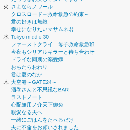
火
さよならノワール
クロスロード～救命救急の約束～
君の好きは無敵
幸せになりたいマサムネ君
水
Tokyo middle 30
ファーストクライ 母子救命救急班
今夜もシリアルキラーと待ち合わせ
ドライな同期の溺愛癖
おちたらおわり
君は夏のなか
木
大空港～GATE24～
酒巻さんと不思議なBAR
ラストノート
心配無用ノ介天下御免
親愛なる夫へ
一緒にごはんをたべるだけ
夫に不倫をお願いされました