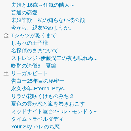
夫婦と16歳～狂気の隣人～
普通の恋愛
未婚詐欺 私の知らない彼の顔
今から、親友やめようか。
金
Tシャツが乾くまで
しもべの王子様
名探偵のままでいて
ストレンジ -伊藤潤二の夜も眠れぬ...
晩酌の流儀5 夏編
土
リーガルビート
告白ー25年目の秘密ー
永久少年-Eternal Boys-
リラの花咲くけものみち２
夏色の雲が恋と嵐を巻きおこす
ミッドナイト屋台2～ル・モンドゥ～
タイムトラベルダディ
Your Sky ハレのち恋