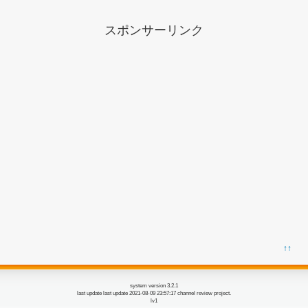
スポンサーリンク
↑↑
system version 3.2.1
last update last update 2021-08-09 23:57:17 channel review project.
lv1