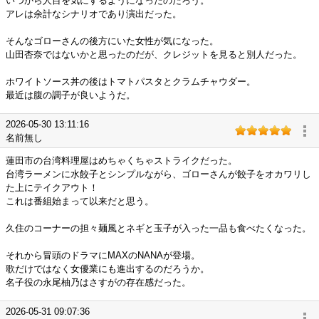
いつから人目を気にするようになったのだろう。
アレは余計なシナリオであり演出だった。
そんなゴローさんの後方にいた女性が気になった。
山田杏奈ではないかと思ったのだが、クレジットを見ると別人だった。
ホワイトソース丼の後はトマトパスタとクラムチャウダー。
最近は腹の調子が良いようだ。
2026-05-30 13:11:16
名前無し
蓮田市の台湾料理屋はめちゃくちゃストライクだった。
台湾ラーメンに水餃子とシンプルながら、ゴローさんが餃子をオカワリし
た上にテイクアウト！
これは番組始まって以来だと思う。
久住のコーナーの担々麺風とネギと玉子が入った一品も食べたくなった。
それから冒頭のドラマにMAXのNANAが登場。
歌だけではなく女優業にも進出するのだろうか。
名子役の永尾柚乃はさすがの存在感だった。
2026-05-31 09:07:36