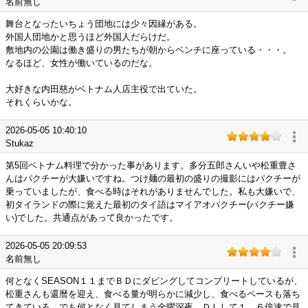
名前無し
舞台となったいちょう団地には少々因縁がある。
外国人団地かと思うほど外国人だらけだ。
敷地内の公園は働き盛りの男たちが朝からベンチに座っている・・・。
なるほど、女性が働いているのだな。
大好きな内田慈がベトナム人店主役で出ていた。
それくらいかな。
2026-05-05 10:40:10
Stukaz
第5回ベトナム料理で分かった事があります。多分五郎さんいや松重豊さ
んはパクチーが大嫌いですね。つけ麺の最初の盛りの撮影にはパクチーが
乗っていましたが、食べる時はそれがありませんでした。私も大嫌いで、
初タイランドの際に覚えた最初のタイ語はマイアオパクチー(パクチー嫌
い)でした。共通点があって良かったです。
2026-05-05 20:09:53
名前無し
何となくSEASON１１までＢＤにダビングしてコンプリートしているが、
松重さんも還暦を迎え、食べる量が明らかに減少し、食べるペースも落ち
てきている。でも何となく見てしまう金曜深夜。ＤＬして１．６倍速で見