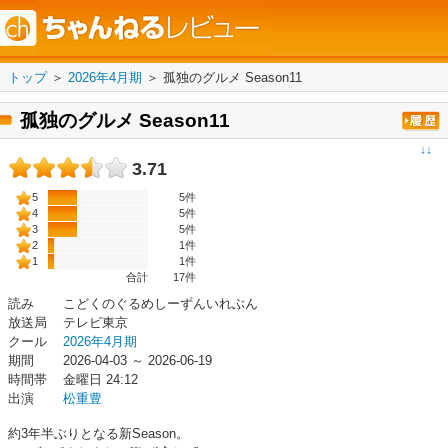
トップ
＞
2026年4月期
＞
孤独のグルメ Season11
孤独のグルメ Season11
↓↓
3.71
5
5件
4
5件
3
5件
2
1件
1
1件
合計
17
件
読み
こどくのぐるめしーずんいれぶん
放送局
テレビ東京
クール
2026年4月期
期間
2026-04-03 ～ 2026-06-19
時間帯
金曜日 24:12
出演
松重豊
約3年半ぶりとなる新Season。