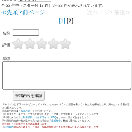
全 22 件中（スター付 17 件）3～22 件が表示されています。
≪先頭
<前ページ
次ページ>
最後≫
[1]
[2]
名前
評価
感想
※本サイトはドラマのレビューサイトです。せっかくドラマの感想を書いてくれた人を揶揄したり、煽ったりする書き込
みは控えましょう。
※議論や雑談は「
お茶の間
」をご利用ください。
※評価はスターをクリックすると確定します。「評価」の文字列クリックでキャンセルです。
※利用にあたっては
利用規約
、
ガイドライン
、
FAQ
をしっかり読んでおきましょう。
※利用規約違反の書き込みを見つけた場合は「
違反報告
」機能で通報してください。
※評価を不正に操作する行為は禁止します。
※
利用規約
違反の行為を行った場合、投稿の削除やアクセス規制が行われる場合があります。