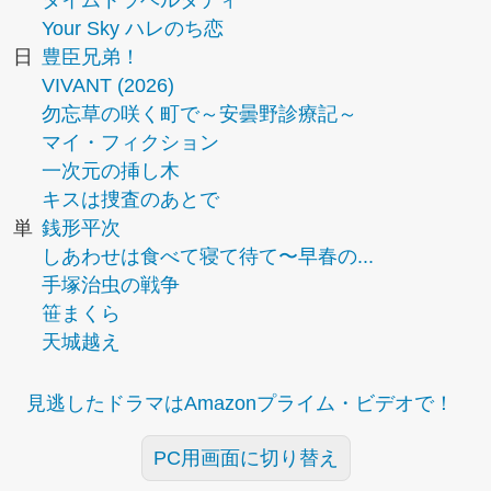
タイムトラベルダディ
Your Sky ハレのち恋
日
豊臣兄弟！
VIVANT (2026)
勿忘草の咲く町で～安曇野診療記～
マイ・フィクション
一次元の挿し木
キスは捜査のあとで
単
銭形平次
しあわせは食べて寝て待て〜早春の...
手塚治虫の戦争
笹まくら
天城越え
見逃したドラマはAmazonプライム・ビデオで！
PC用画面に切り替え