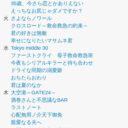
35歳、今さら恋とかありえない
えっちなお尻じゃダメですか？
火
さよならノワール
クロスロード～救命救急の約束～
君の好きは無敵
幸せになりたいマサムネ君
水
Tokyo middle 30
ファーストクライ 母子救命救急班
今夜もシリアルキラーと待ち合わせ
ドライな同期の溺愛癖
おちたらおわり
君は夏のなか
木
大空港～GATE24～
酒巻さんと不思議なBAR
ラストノート
心配無用ノ介天下御免
親愛なる夫へ