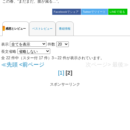
この春、“まだまだ、腹が減る…”。
Facebookでシェア
Twitterでツイート
LINEで送る
感想とレビュー
ベストレビュー
番組情報
表示
件数
長文省略
全 22 件中（スター付 17 件）3～22 件が表示されています。
≪先頭
<前ページ
次ページ>
最後≫
[1]
[2]
スポンサーリンク