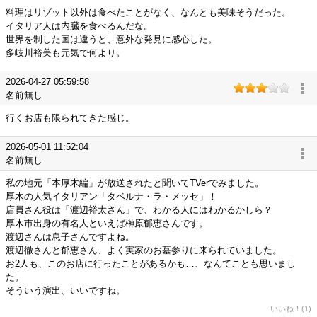
料理はリゾット以外は食べたことがなく、なんとも美味そうだった。
イタリア人は内臓を食べるんだな。
世界を制した国は違うと、意外な発見に感心した。
多岐川裕美も元気で何より。
2026-04-27 05:59:58
名前無し
行くお店も限られてきた感じ。
2026-05-01 11:52:04
名前無し
私の地元「本厚木編」が放送されたと聞いてTVerでみました。
厚木の人気イタリアン「タベルナ・ラ・メッセ」！
店員さん役は「渡辺裕太さん」で、わかる人にはわかるかしら？
厚木市出身の有名人といえば榊原郁恵さんです。
渡辺さんは息子さんですよね。
渡辺徹さんと郁恵さん、よく実家のお墓参りに来られていました。
お2人も、このお店に行ったことがあるかも…、なんてことも思いまし
た。
そういう演出、いいですね。
いいね！(1)