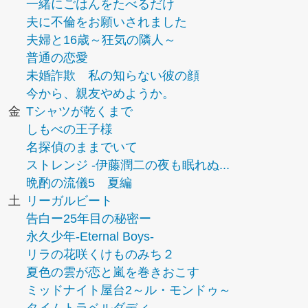
一緒にごはんをたべるだけ
夫に不倫をお願いされました
夫婦と16歳～狂気の隣人～
普通の恋愛
未婚詐欺 私の知らない彼の顔
今から、親友やめようか。
金
Tシャツが乾くまで
しもべの王子様
名探偵のままでいて
ストレンジ -伊藤潤二の夜も眠れぬ...
晩酌の流儀5 夏編
土
リーガルビート
告白ー25年目の秘密ー
永久少年-Eternal Boys-
リラの花咲くけものみち２
夏色の雲が恋と嵐を巻きおこす
ミッドナイト屋台2～ル・モンドゥ～