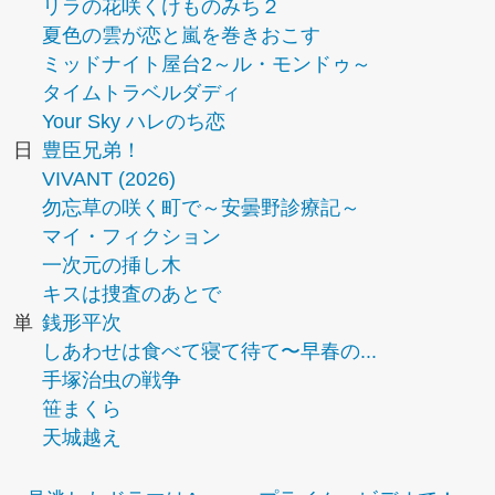
リラの花咲くけものみち２
夏色の雲が恋と嵐を巻きおこす
ミッドナイト屋台2～ル・モンドゥ～
タイムトラベルダディ
Your Sky ハレのち恋
日
豊臣兄弟！
VIVANT (2026)
勿忘草の咲く町で～安曇野診療記～
マイ・フィクション
一次元の挿し木
キスは捜査のあとで
単
銭形平次
しあわせは食べて寝て待て〜早春の...
手塚治虫の戦争
笹まくら
天城越え