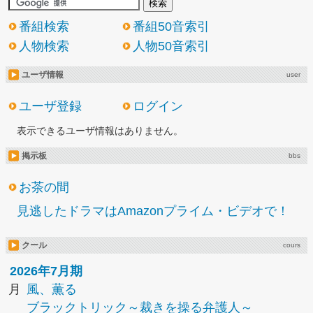
番組検索
番組50音索引
人物検索
人物50音索引
ユーザ情報
user
ユーザ登録
ログイン
表示できるユーザ情報はありません。
掲示板
bbs
お茶の間
見逃したドラマはAmazonプライム・ビデオで！
クール
cours
2026年7月期
月
風、薫る
ブラックトリック～裁きを操る弁護人～