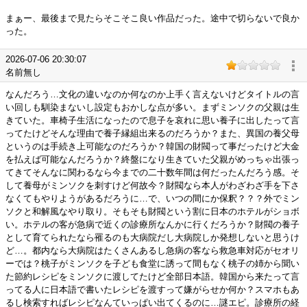
まぁー、最後まで見たらそこそこ良い作品だった。途中で切らないで良か
った。
2026-07-06 20:30:07
名前無し
なんだろう…文化の違いなのか何なのか上手く言えないけどタイトルの言
い回しも馴染まないし設定もおかしな点が多い。まずミンソクの父親は生
きていた。車椅子生活になったので息子を哀れに思い養子に出したって言
ってたけどそんな理由で養子縁組出来るのだろうか？また、異国の養父母
というのは手続き上可能なのだろうか？韓国の財閥って事だったけど大金
を払えば可能なんだろうか？終盤になり生きていた父親がめっちゃ出張っ
てきてそんなに関わるなら今までの二十数年間は何だったんだろう感。そ
して養母がミンソクを刺すけど何故今？財閥なら本人がわざわざ手を下さ
なくてもやりようがあるだろうに…で、いつの間にか保釈？？？外でミン
ソクと和解風なやり取り。そもそも財閥という割に日本のホテルがショボ
い。ホテルの客が急病で近くの診療所なんかに行くだろうか？財閥の養子
として育てられたなら罹るのも大病院だし大病院しか発想しないと思うけ
ど…。都内なら大病院はたくさんあるし急病の客なら救急車対応がセオリ
ーでは？桃子がミンソクを子ども食堂に誘って間もなく桃子の姉から聞い
た節約レシピをミンソクに渡してたけど全部日本語。韓国から来たって言
ってる人に日本語で書いたレシピを渡すって嫌がらせか何か？スマホもあ
るし検索すればレシピなんていっぱい出てくるのに…謎エピ。診療所の経