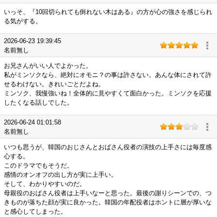
いっそ、『10回切られても倒れない木はある』の方が心の強さを感じられ
る気がする。
2026-06-23 19:39:45
名前無し
お兄さんがいい人でよかった。
私がミンソクなら、絶対にオモニ？の事は許さない。あんな体にされて許
せるわけない。きれいごとだよね。
ミンソク、我慢強いね！全体的に見やすくて面白かった。ミンソクを応援
したくなる話しでした。
2026-06-24 01:01:58
名前無し
いつも思うが、韓国のおじさんとおばさん役者の演技の上手さには毎度感
心する。
このドラマでもそうだ。
感情のオンオフの出し方が実に上手い。
そして、わかりやすいのだ。
母親役のおばさん役者は上手いなーと思った。最後の謝りシーンでの、つ
きものが落ちた顔が実に良かった。韓国の年配役者はホントに層が厚いな
と感心してしまった。