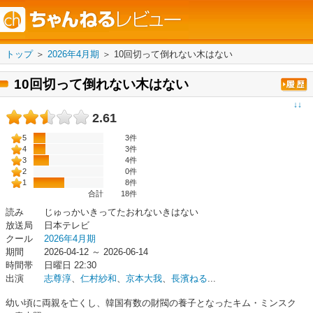
トップ
＞
2026年4月期
＞
10回切って倒れない木はない
10回切って倒れない木はない
↓↓
2.61
5
3件
4
3件
3
4件
2
0件
1
8件
合計
18
件
読み
じゅっかいきってたおれないきはない
放送局
日本テレビ
クール
2026年4月期
期間
2026-04-12 ～ 2026-06-14
時間帯
日曜日 22:30
出演
志尊淳
、
仁村紗和
、
京本大我
、
長濱ねる
...
幼い頃に両親を亡くし、韓国有数の財閥の養子となったキム・ミンスク