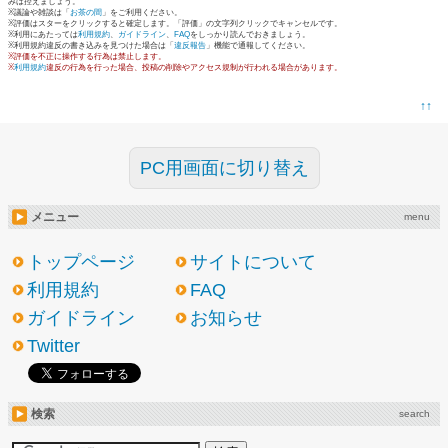
みは控えましょう。
※議論や雑談は「
お茶の間
」をご利用ください。
※評価はスターをクリックすると確定します。「評価」の文字列クリックでキャンセルです。
※利用にあたっては
利用規約
、
ガイドライン
、
FAQ
をしっかり読んでおきましょう。
※利用規約違反の書き込みを見つけた場合は「
違反報告
」機能で通報してください。
※評価を不正に操作する行為は禁止します。
※
利用規約
違反の行為を行った場合、投稿の削除やアクセス規制が行われる場合があります。
↑↑
PC用画面に切り替え
メニュー
menu
トップページ
サイトについて
利用規約
FAQ
ガイドライン
お知らせ
Twitter
検索
search