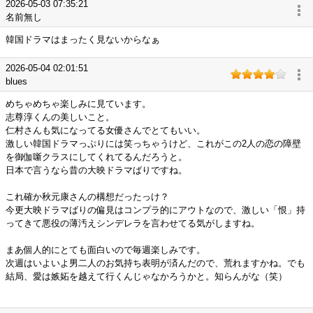
2026-05-03 07:35:21
名前無し
韓国ドラマはまったく見ないからなぁ
2026-05-04 02:01:51
blues
めちゃめちゃ楽しみに見ています。
志尊淳くんの美しいこと。
仁村さんも気になってる女優さんでとてもいい。
激しい韓国ドラマっぷりには笑っちゃうけど、これがこの2人の恋の障壁
を御伽噺クラスにしてくれてるんだろうと。
日本で言うなら昔の大映ドラマばりですね。
これ確か秋元康さんの構想だったっけ？
今更大映ドラマばりの偏見はコンプラ的にアウトなので、激しい「恨」持
ってきて悪役の薄汚えシンデレラを言わせてる気がしますね。
まあ個人的にとても面白いので毎週楽しみです。
次週はいよいよ男二人のお気持ち表明が済んだので、荒れますかね。でも
結局、愛は嫉妬を越えて行くんじゃなかろうかと。知らんがな（笑）