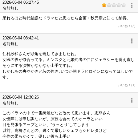
2026-05-04 05:27:45
名前無し
呆れるほど時代錯誤なドラマだと思ったら企画・秋元康と知って納得。
いいね！(3)
2026-05-04 08:42:41
名前無し
仁村紗和さんが頭角を現してきましたね。
女医の役が似合ってる。ミンスクと元婚約者の仲にジェラシーを覚え虚し
そうにする演技がなかなか上手ですね。
しかしあの爽やかさと芯の強さ､いつか朝ドラヒロインになってほしいで
す。
いいね！(1)
2026-05-04 12:36:26
名前無し
このドラマの中で一番綺麗だなと改めて思います、志尊さん
女優陣には申し訳ないが、演技も含めてのオーラといい
目を見張るアップといい、”うっとり”してしまう
以前、高橋さんとの、鋭くて厳しいシェフもシビレタけど
今作の柔らかくて、優しい役も上手い