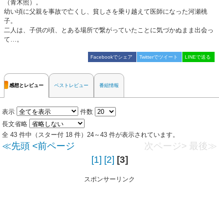
（青木照）。
幼い頃に父親を事故で亡くし、貧しさを乗り越えて医師になった河瀬桃
子。
二人は、子供の頃、とある場所で繋がっていたことに気づかぬまま出会っ
て…。
Facebookでシェア
Twitterでツイート
LINEで送る
感想とレビュー
ベストレビュー
番組情報
表示
件数
長文省略
全 43 件中（スター付 18 件）24～43 件が表示されています。
≪先頭
<前ページ
次ページ>
最後≫
[1]
[2]
[3]
スポンサーリンク