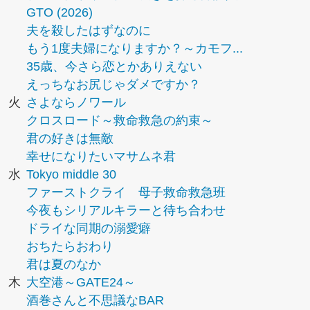
GTO (2026)
夫を殺したはずなのに
もう1度夫婦になりますか？～カモフ...
35歳、今さら恋とかありえない
えっちなお尻じゃダメですか？
火
さよならノワール
クロスロード～救命救急の約束～
君の好きは無敵
幸せになりたいマサムネ君
水
Tokyo middle 30
ファーストクライ 母子救命救急班
今夜もシリアルキラーと待ち合わせ
ドライな同期の溺愛癖
おちたらおわり
君は夏のなか
木
大空港～GATE24～
酒巻さんと不思議なBAR