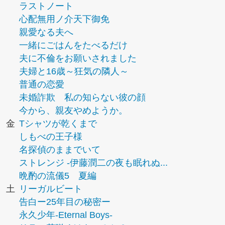
ラストノート
心配無用ノ介天下御免
親愛なる夫へ
一緒にごはんをたべるだけ
夫に不倫をお願いされました
夫婦と16歳～狂気の隣人～
普通の恋愛
未婚詐欺 私の知らない彼の顔
今から、親友やめようか。
金
Tシャツが乾くまで
しもべの王子様
名探偵のままでいて
ストレンジ -伊藤潤二の夜も眠れぬ...
晩酌の流儀5 夏編
土
リーガルビート
告白ー25年目の秘密ー
永久少年-Eternal Boys-