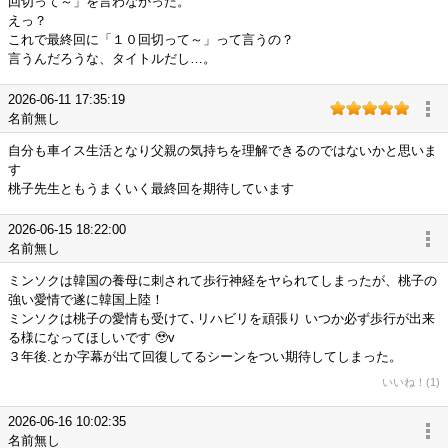
回切って～」を言わなかった。
えっ？
これで最終回に「１０回切って～」って言うの？
言うんだろうな、タイトルだし…。
2026-06-11 17:35:19
名前無し
自分も車イス生活となり父親の気持ちを理解できるのではないかと思いま
す
桃子先生ともうまくいく最終回を期待しています
2026-06-15 18:22:00
名前無し
ミンソクは韓国の養母に刺されて歩行神経をヤられてしまったが、桃子の
強い愛情で遂に韓国上陸！
ミンソクは桃子の愛情も受けて､リハビリを頑張り いつか必ず歩行が出来
る様になってほしいです 🥹v
３年後.とか字幕が出て回復してるシーンをつい期待してしまった。
いいね！(1)
2026-06-16 10:02:35
名前無し