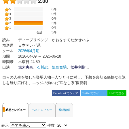
2.00
5
0件
4
0件
3
0件
2
3件
1
0件
合計
3
件
読み
ディープリベンジ かおをすてたかせいふ
放送局
日本テレビ系
クール
2026年4月期
期間
2026-04-09 ～ 2026-06-18
時間帯
木曜日 24:59
出演
堀末央奈
、
石川恋
、
飯島寛騎
、
松井利樹
...
自らの人生を壊した登場人物一人ひとりに対し、予想を裏切る痛快な仕返
しを繰り広げる、エッジの効いた“底なし系”復讐劇
Facebookでシェア
Twitterでツイート
LINEで送る
感想とレビュー
ベストレビュー
番組情報
表示
件数