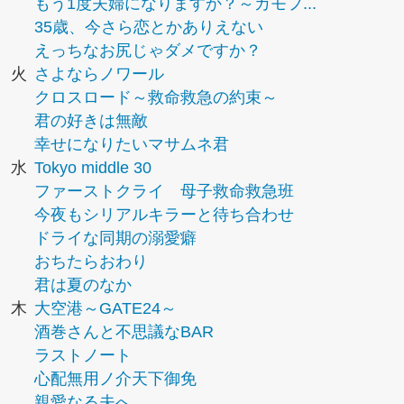
もう1度夫婦になりますか？～カモフ...
35歳、今さら恋とかありえない
えっちなお尻じゃダメですか？
火
さよならノワール
クロスロード～救命救急の約束～
君の好きは無敵
幸せになりたいマサムネ君
水
Tokyo middle 30
ファーストクライ 母子救命救急班
今夜もシリアルキラーと待ち合わせ
ドライな同期の溺愛癖
おちたらおわり
君は夏のなか
木
大空港～GATE24～
酒巻さんと不思議なBAR
ラストノート
心配無用ノ介天下御免
親愛なる夫へ