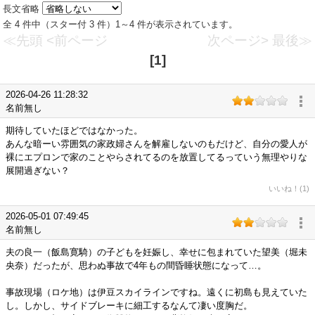
長文省略
全 4 件中（スター付 3 件）1～4 件が表示されています。
≪先頭
<前ページ
次ページ>
最後≫
[1]
2026-04-26 11:28:32
名前無し
期待していたほどではなかった。
あんな暗ーい雰囲気の家政婦さんを解雇しないのもだけど、自分の愛人が
裸にエプロンで家のことやらされてるのを放置してるっていう無理やりな
展開過ぎない？
いいね！(1)
2026-05-01 07:49:45
名前無し
夫の良一（飯島寛騎）の子どもを妊娠し、幸せに包まれていた望美（堀未
央奈）だったが、思わぬ事故で4年もの間昏睡状態になって…。
事故現場（ロケ地）は伊豆スカイラインですね。遠くに初島も見えていた
し。しかし、サイドブレーキに細工するなんて凄い度胸だ。