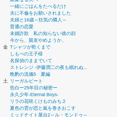
一緒にごはんをたべるだけ
夫に不倫をお願いされました
夫婦と16歳～狂気の隣人～
普通の恋愛
未婚詐欺 私の知らない彼の顔
今から、親友やめようか。
金
Tシャツが乾くまで
しもべの王子様
名探偵のままでいて
ストレンジ -伊藤潤二の夜も眠れぬ...
晩酌の流儀5 夏編
土
リーガルビート
告白ー25年目の秘密ー
永久少年-Eternal Boys-
リラの花咲くけものみち２
夏色の雲が恋と嵐を巻きおこす
ミッドナイト屋台2～ル・モンドゥ～