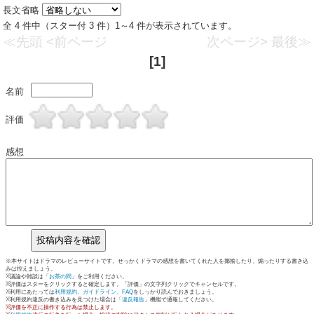
長文省略
全 4 件中（スター付 3 件）1～4 件が表示されています。
≪先頭
<前ページ
次ページ>
最後≫
[1]
名前
評価
感想
※本サイトはドラマのレビューサイトです。せっかくドラマの感想を書いてくれた人を揶揄したり、煽ったりする書き込
みは控えましょう。
※議論や雑談は「
お茶の間
」をご利用ください。
※評価はスターをクリックすると確定します。「評価」の文字列クリックでキャンセルです。
※利用にあたっては
利用規約
、
ガイドライン
、
FAQ
をしっかり読んでおきましょう。
※利用規約違反の書き込みを見つけた場合は「
違反報告
」機能で通報してください。
※評価を不正に操作する行為は禁止します。