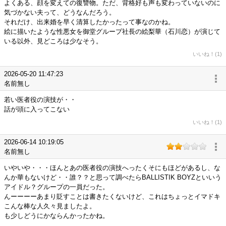
よくある、顔を変えての復讐物。ただ、背格好も声も変わっていないのに
気づかない夫って、どうなんだろう。
それだけ、出来婚を早く清算したかったって事なのかね。
絵に描いたような性悪女を御堂グループ社長の絵梨華（石川恋）が演じて
いる以外、見どころは少なそう。
いいね！(1)
2026-05-20 11:47:23
名前無し
若い医者役の演技が・・
話が頭に入ってこない
いいね！(1)
2026-06-14 10:19:05
名前無し
いやいや・・・ほんとあの医者役の演技へったくそにもほどがあるし、な
んか華もないけど・・誰？？と思って調べたらBALLISTIK BOYZといいう
アイドル？グループの一員だった。
んーーーーあまり貶すことは書きたくないけど、これはちょっとイマドキ
こんな棒な人久々見ましたよ。
も少しどうにかならんかったかね。