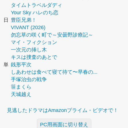
タイムトラベルダディ
Your Sky ハレのち恋
日
豊臣兄弟！
VIVANT (2026)
勿忘草の咲く町で～安曇野診療記～
マイ・フィクション
一次元の挿し木
キスは捜査のあとで
単
銭形平次
しあわせは食べて寝て待て〜早春の...
手塚治虫の戦争
笹まくら
天城越え
見逃したドラマはAmazonプライム・ビデオで！
PC用画面に切り替え