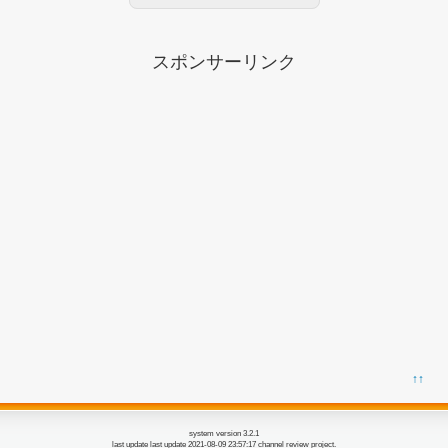
スポンサーリンク
↑↑
system version 3.2.1
last update last update 2021-08-09 23:57:17 channel review project.