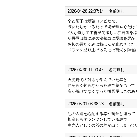
2026-04-28 22:37:14
名前無し
幸と菊栄は最強コンビだな。
彼女たちがいるだけで場が華やぐだけ
2人が醸し出す善良で優しい雰囲気を
枡吾屋は既に結の浅知恵に愛想を尽か
お杉の悪だくみは惣ぼんが止めそうだ
ドラマを盛り上げる為には菊栄を陣営
2026-04-30 11:00:47
名前無し
火災時での対応を学んでいた幸と
おそらく知らなかった結で差がついて
店が焼けてなくなった枡吾屋はこのあ
2026-05-01 08:38:23
名前無し
他の人達を心配する幸や菊栄と違って
相変わらずツンツンしている結で
商売人としての器の差が出てしまって