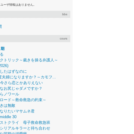
るユーザ情報はありません。
bbs
間
cours
月期
る
クトリック～裁きを操る弁護人～
2026)
したはずなのに
度夫婦になりますか？～カモフ...
、今さら恋とかありえない
なお尻じゃダメですか？
らノワール
ロード～救命救急の約束～
きは無敵
なりたいマサムネ君
middle 30
ストクライ 母子救命救急班
シリアルキラーと待ち合わせ
な同期の溺愛癖