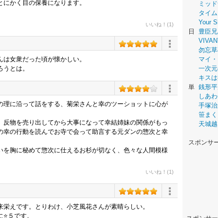
とにかく目の保養になります。
ミッド
タイム
Your
いいね！(1)
日
豊臣兄
VIVAN
勿忘草
んは女衆だった頃が懐かしい。
マイ・
ろうとは。
一次元
キスは
単
銭形平
しあわ
の理に沿って話をする、菊栄さんと幸のツーショットに心が
手塚治
笹まく
、反物を売り出してから大事になって幸結姉妹の関係がもっ
天城越
の幸の行動を読んでお寺で会って助言する元ダンの惣次と幸
スポンサ
いを胸に秘めて惣次に仕えるお杉が切なく、色々な人間模様
いいね！(1)
来栄えです。とりわけ、小芝風花さんが素晴らしい。
⭐️５です。