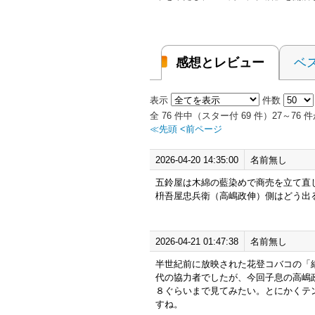
感想とレビュー
ベ
表示
件数
全 76 件中（スター付 69 件）27～7
≪先頭
<前ページ
2026-04-20 14:35:00
名前無し
五鈴屋は木綿の藍染めで商売を立て直
枡吾屋忠兵衛（高嶋政伸）側はどう出
2026-04-21 01:47:38
名前無し
半世紀前に放映された花登コバコの「
代の協力者でしたが、今回子息の高嶋
８ぐらいまで見てみたい。とにかくテ
すね。