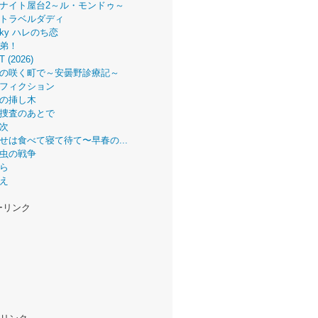
ナイト屋台2～ル・モンドゥ～
トラベルダディ
 Sky ハレのち恋
弟！
T (2026)
の咲く町で～安曇野診療記～
フィクション
の挿し木
捜査のあとで
次
せは食べて寝て待て〜早春の...
虫の戦争
ら
え
ーリンク