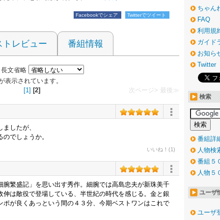
ちゃん
Facebookでシェア
Twitterでツイート
FAQ
利用規
ガイド
ストレビュー
番組情報
お知ら
Twitter
長文省略
6 件が表示されています。
[1]
[2]
次ページ>
最後≫
検索
しましたが、
るのでしょうか。
番組詳
いいね！(1)
人物検
番組５
人物５
細腕繁盛記」を思い出す秀作。細腕では高島忠夫が新珠美千
ユーザ
政伸は敵役で登場している、半世紀の時代を感じる。金と銀
ンポが良くあっという間の４３分、今期ベストワンはこれで
ユーザ