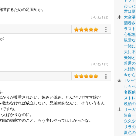
おちた
飛躍するための足固めか。
君は夏
木
大空港
いいね！(1)
酒巻さ
ラスト
心配無
が
親愛な
一緒に
夫に不
夫婦と
普通の
いいね！(2)
未婚詐
今から
金
Tシャ
しもべ
は。
名探偵
ばかりが尊重されたい、嫉みと僻み。とんだワガママ娘だ
ストレ
を敬わなければ成立しない。兄弟姉妹なんて、そういうもん
晩酌の
いですね。
土
リーガ
い人ばかりなのに。
告白ー
次郎の婚家でのこと、もう少しやってほしかったな。
永久少年-
リラの
夏色の