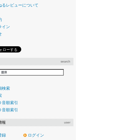
ねるレビューについて
約
ライン
せ
search
細検索
索
０音順索引
０音順索引
情報
user
登録
ログイン