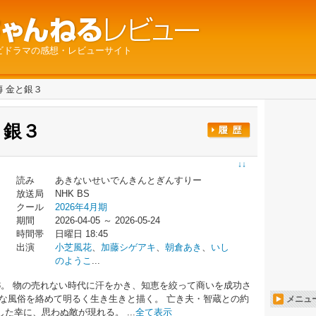
ビドラマの感想・レビューサイト
 金と銀３
と銀３
↓↓
読み
あきないせいでんきんとぎんすりー
放送局
NHK BS
クール
2026年4月期
期間
2026-04-05 ～ 2026-05-24
時間帯
日曜日 18:45
出演
小芝風花
、
加藤シゲアキ
、
朝倉あき
、
いし
のようこ
...
3。 物の売れない時代に汗をかき、知恵を絞って商いを成功さ
な風俗を絡めて明るく生き生きと描く。 亡き夫・智蔵との約
メニュ
た幸に、思わぬ敵が現れる。 ...
全て表示