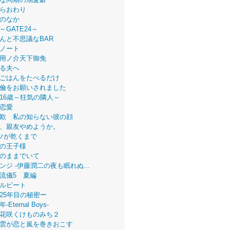
らおわり
のなか
～GATE24～
んと不思議なBAR
ノート
用ノ介天下御免
る夫へ
ごはんをたべるだけ
倫をお願いされました
16歳～狂気の隣人～
恋愛
欺 私の知らない彼の顔
、親友やめようか。
ツが乾くまで
の王子様
のままでいて
ンジ -伊藤潤二の夜も眠れぬ...
流儀5 夏編
ルビート
25年目の秘密ー
Eternal Boys-
花咲くけものみち２
雲が恋と嵐を巻きおこす