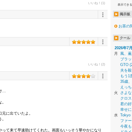
いいね！(1)
表示でき
掲示板
お茶の
クール
2026年7
月
風、薫
。
ブラッ
いいね！(2)
GTO (
夫を殺
もう1
35歳
えっち
け…
火
さよな
クロス
な。
君の好
幸せに
口元に出ていたよ。
水
Tokyo 
う。
ファー
今夜も
やって来て早速助けてくれた。画面もいっそう華やかになり
ドライ