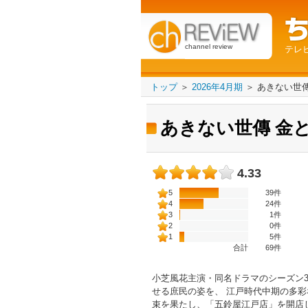
channel review
テレ
トップ
＞
2026年4月期
＞
あきない世傳
あきない世傳 金
4.33
5
39件
4
24件
3
1件
2
0件
1
5件
合計
69
件
小芝風花主演・同名ドラマのシーズン
せる庶民の姿を、 江戸時代中期の多彩
束を果たし、「五鈴屋江戸店」を開店し