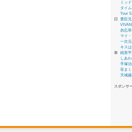
ミッド
タイム
Your
日
豊臣兄
VIVAN
勿忘草
マイ・
一次元
キスは
単
銭形平
しあわ
手塚治
笹まく
天城越
スポンサ