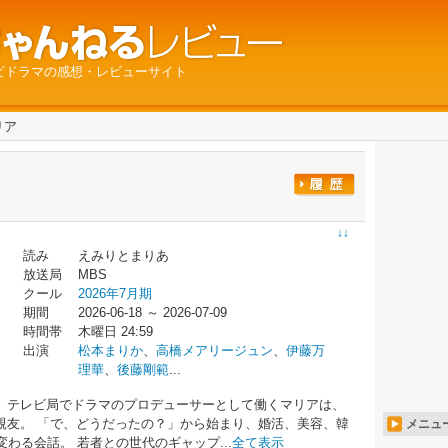
ビドラマの感想・レビューサイト
リア
↓↓
読み
えみりとまりあ
放送局
MBS
クール
2026年7月期
期間
2026-06-18 ～ 2026-07-09
時間帯
木曜日 24:59
出演
松本まりか
、
高橋メアリージュン
、
伊藤万
理華
、
後藤剛範
...
、テレビ局でドラマのプロデューサーとして働くマリアは、
親友。 「で、どうだったの？」から始まり、婚活、美容、韓
メニュ
わる会話。 若者との世代のギャップ...
全て表示