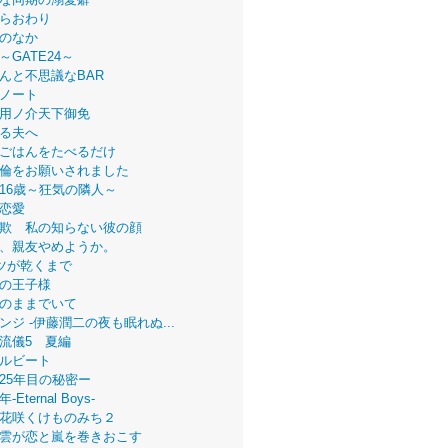
らおわり
のなか
～GATE24～
んと不思議なBAR
ノート
用ノ介天下御免
る夫へ
ごはんをたべるだけ
倫をお願いされました
16歳～狂気の隣人～
恋愛
欺 私の知らない彼の顔
、親友やめようか。
ツが乾くまで
の王子様
のままでいて
ンジ -伊藤潤二の夜も眠れぬ...
流儀5 夏編
ルビート
25年目の秘密ー
Eternal Boys-
花咲くけものみち２
雲が恋と嵐を巻きおこす