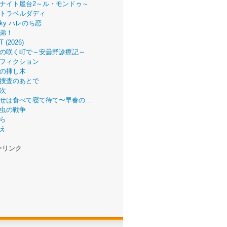
ナイト屋台2～ル・モンドゥ～
トラベルダディ
 Sky ハレのち恋
弟！
T (2026)
の咲く町で～安曇野診療記～
フィクション
の挿し木
捜査のあとで
次
せは食べて寝て待て〜早春の...
虫の戦争
ら
え
ーリンク