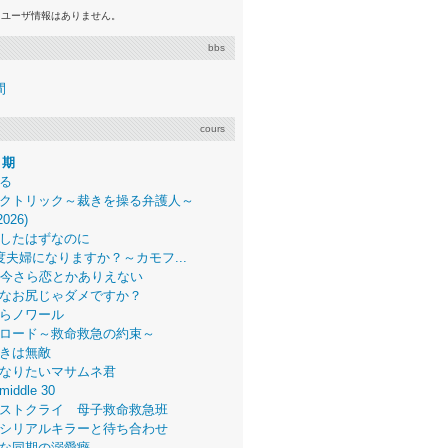
るユーザ情報はありません。
bbs
間
cours
月期
る
クトリック～裁きを操る弁護人～
2026)
したはずなのに
度夫婦になりますか？～カモフ...
、今さら恋とかありえない
なお尻じゃダメですか？
らノワール
ロード～救命救急の約束～
きは無敵
なりたいマサムネ君
middle 30
ストクライ 母子救命救急班
シリアルキラーと待ち合わせ
な同期の溺愛癖