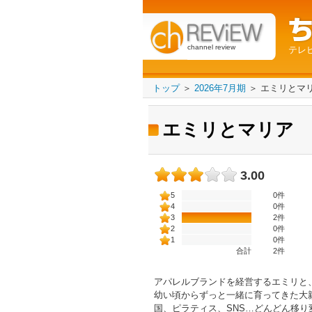
channel review
テレ
トップ
＞
2026年7月期
＞
エミリとマ
エミリとマリア
3.00
5
0件
4
0件
3
2件
2
0件
1
0件
合計
2
件
アパレルブランドを経営するエミリと
幼い頃からずっと一緒に育ってきた大
国、ピラティス、SNS…どんどん移り変