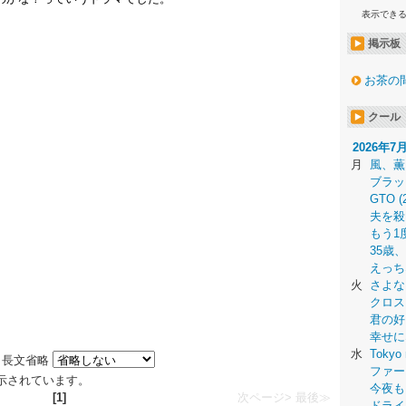
表示でき
掲示板
お茶の
クール
2026年7
月
風、薫
ブラッ
GTO (
夫を殺
もう1
35歳
えっち
火
さよな
クロス
君の好
幸せに
水
Tokyo 
長文省略
ファー
が表示されています。
今夜も
[1]
次ページ>
最後≫
ドライ