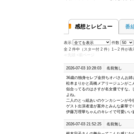
感想とレビュー
番
表示
件数
全 2 件中（スター付 2 件）1～2 件
≪先頭
<前ページ
2026-07-03 10:28:03
名前無し
36歳の独身セレブ金持ちオバさんお
松本まりかと高橋メアリージュンがこ
似合ってるのはさすが名女優ですな。
よね。
二人のとっ組あいのケンカシーンが今
ゲスト出演者達が案外とみんな豪華で
伊藤万理華ちゃんのキレイで可愛いい
2026-07-03 21:52:25
名前無し
根本宗子さんの舞台ってこんな感じな