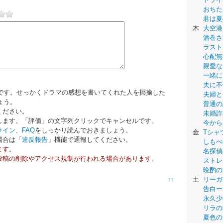
おちた
君は夏
木
大空港
酒巻さ
ラスト
心配無
親愛な
一緒に
夫に不
です。せっかくドラマの感想を書いてくれた人を揶揄した
夫婦と
ょう。
普通の
ください。
未婚詐
します。「評価」の文字列クリックでキャンセルです。
今から
ライン
、
FAQ
をしっかり読んでおきましょう。
金
Tシャ
場合は「
違反報告
」機能で通報してください。
しもべ
ます。
名探偵
投稿の削除やアクセス規制が行われる場合があります。
ストレ
晩酌の
土
リーガ
↑↑
告白ー
永久少年-
リラの
夏色の