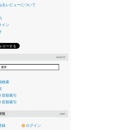
ねるレビューについて
約
ライン
せ
search
細検索
索
０音順索引
０音順索引
情報
user
登録
ログイン