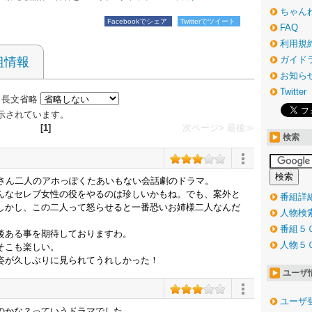
ちゃん
Facebookでシェア
Twitterでツイート
FAQ
利用規
ガイド
組情報
お知ら
Twitter
長文省略
が表示されています。
[1]
次ページ>
最後≫
検索
姉さん二人のアホっぽくたあいもない会話劇のドラマ。
んなセレブ女性の役をやるのは珍しいかもね。でも、案外と
番組詳
しかし、この二人って怒らせると一番恐いお姉様二人なんだ
人物検
番組５
後ある事を期待しておりますわ。
人物５
そこも楽しい。
姿が久しぶりに見られてうれしかった！
ユーザ
ユーザ
のかな？っていうドラマでした。