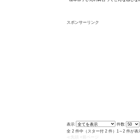
スポンサーリンク
表示
件数
全 2 件中（スター付 2 件）1～2 件
≪先頭
<前ページ