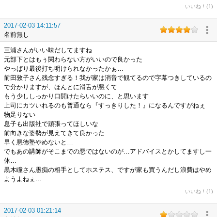
いいね！(1)
2017-02-03 14:11:57
名前無し
三浦さんがいい味だしてますね
元部下とはもぅ関わらない方がいいので良かった
やっぱり最後打ち明けられなかったかぁ…
前田敦子さん残念すぎる！我が家は消音で観てるので字幕つきしているの
で分かりますが、ほんとに滑舌が悪くて
もう少ししっかり口開けたらいいのに、と思います
上司にカツいれるのも普通なら『すっきりした！』になるんですがねぇ
物足りない
息子も出版社で頑張ってほしいな
前向きな姿勢が見えてきて良かった
早く悪徳塾やめないと…
でもあの講師がそこまでの悪ではないのが…アドバイスとかしてますし一
体…
黒木瞳さん愚痴の相手としてホステス、ですが家も買うんだし浪費はやめ
ようよねぇ…
いいね！(1)
2017-02-03 01:21:14