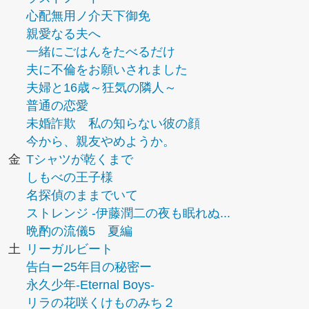
心配無用ノ介天下御免
親愛なる夫へ
一緒にごはんをたべるだけ
夫に不倫をお願いされました
夫婦と16歳～狂気の隣人～
普通の恋愛
未婚詐欺 私の知らない彼の顔
今から、親友やめようか。
金
Tシャツが乾くまで
しもべの王子様
名探偵のままでいて
ストレンジ -伊藤潤二の夜も眠れぬ...
晩酌の流儀5 夏編
土
リーガルビート
告白ー25年目の秘密ー
永久少年-Eternal Boys-
リラの花咲くけものみち２