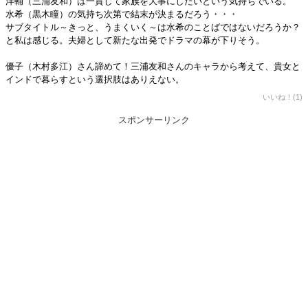
洋輔（三浦友和）は一貫して家族を大事にしたいという気持ちでいる。
水希（黒木瞳）の気持ち次第で結末が決まるだろう・・・
サブタイトル～きっと、うまくいく～は水希のことばではないだろうか？
と私は感じる。夫婦として新たな出発でドラマの幕が下りそう。
優子（木村多江）さん諦めて！三浦友和さんのキャラから考えて、貴女と
インドで暮らすという選択肢はありえない。
いいね！(1)
スポンサーリンク