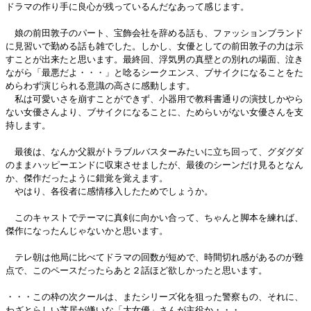
ドラマの作り手に良心が残っているんだなあって感じます。
娘の前田敦子のパート、宝飾会社を辞める話も、ファッションブランド
に見習いで勤める話も雑でした。しかし、女優としての前田敦子の力は示
すことが出来たと思います。最終回、浮気男の真壁との別れの場面、泣き
ながら「最悪だよ・・・」と唸るシークエンス、ブサイクになることをた
めらわず演じられる意識の高さに感動します。
私は可愛いさを崩すことができず、小器用で教科書通りの演技しかやら
ない女優さんより、ブサイクになることに、ためらいがない女優さんを支
持します。
最後は、なんか父親がトラブルバスターみたいに立ち回って、グダグダ
のままハッピーエンドに収束させましたが、最後のシーンだけ見るとなん
か、傑作だったように錯覚を覚えます。
やはり、各役者に感情移入したためでしょうか。
このキャストでテーマに真剣に向かい合って、ちゃんと脚本を練れば、
傑作になったんじゃないかと思います。
テレ朝は他局に比べてドラマの回数が短めで、時間切れ感があるのが難
点で、このペースだったらあと２話ほど欲しかったと思います。
・・・この枠の次クールは、またシリーズ化を狙った警察もの、それに、
わざとらしい芝居が嫌いな「大女優」さんが主役か・・・