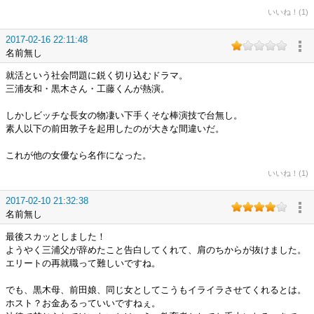
いいね！(1)
2017-02-16 22:11:48
名前無し
就活という社会問題に鋭く切り込むドラマ。
三浦友和・黒木さん・工藤くんが熱演。
しかしビッチな長女の物凄い下手くそな棒演技で台無し。
素人以下の前田敦子を起用したのが大きな間違いだ。
これが他の女優なら名作になった。
いいね！(1)
2017-02-10 21:32:38
名前無し
最後スカッとしました！
ようやく三浦父が辞めたこと告白してくれて、肩のちからが抜けました。
エリートの再就職って難しいですね。
でも、黒木母、前田娘、同じ女としてこうもイライラさせてくれるとは。
ホスト？お金あるっていいですねぇ。