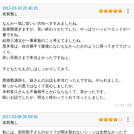
2017-03-10 20:40:20
名前無し
なんか一気に皆いい方向へすすみましたね。
急展開過ぎますが、良い終わりかたでした。やっぱりハッピーエンドが一
番ですね。
結局三浦父が一番家族のこと考えてましたね。
黒木母は、自分勝手で最後になにもなかったかのように帰ってきててびっ
くり。
良い旦那さまで本当よかったですねぇ。
子どもたちも少しはしっかりしてきて。
悪徳塾講師も、妹さんのお話も本当だったんですね。やられました。
根っからの悪ではなくて安心しましたが。
木村多江さんも不倫相手とかにならなくて、良かったです。
暗いお話でしたが、明るく終わってくれてホッとしました。
いいね！(2)
2017-03-08 06:59:56
名前無し
私には、前田敦子さんのセリフが聞き取れないシ－ンは全然なかったで