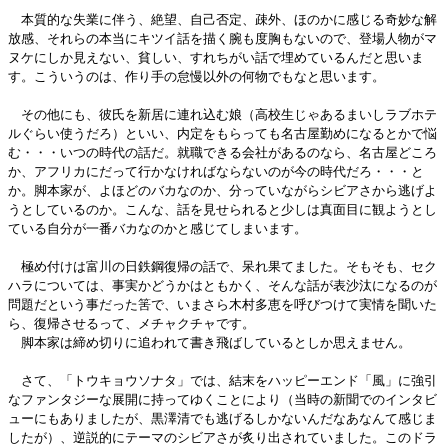
本質的な失業に伴う、絶望、自己否定、疎外、ほのかに感じる奇妙な解
放感、それらの本当にキツイ話を描く腕も度胸もないので、登場人物がマ
ヌケにしか見えない、貧しい、すれちがい話で埋めているんだと思いま
す。こういうのは、作り手の怠慢以外の何物でもなと思います。
その他にも、彼氏を新居に連れ込む娘（高校生じゃあるまいしラブホテ
ルぐらい使うだろ）といい、内定をもらっても名古屋勤めになるとかで悩
む・・・いつの時代の話だ。就職できる会社があるのなら、名古屋どころ
か、アフリカにだって行かなければならないのが今の時代だろ・・・と
か。脚本家が、よほどのバカなのか、分っていながらシビアさから逃げよ
うとしているのか。こんな、話を見せられると少しは真面目に観ようとし
ている自分が一番バカなのかと感じてしまいます。
極め付けは富川の日鉄鋼復帰の話で、呆れ果てました。そもそも、セク
ハラについては、事実かどうかはともかく、そんな話が表沙汰になるのが
問題だという事だった筈で、いまさら木村多恵を呼びつけて実情を聞いた
ら、復帰させるって、メチャクチャです。
脚本家は締め切りに追われて書き飛ばしているとしか思えません。
さて、「トウキョウソナタ」では、結末をハッピーエンド「風」に強引
なファンタジーな展開に持ってゆくことにより（当時の新聞でのインタビ
ューにもありましたが、黒澤清でも逃げるしかないんだなあなんて感じま
したが）、逆説的にテーマのシビアさが炙り出されていました。このドラ