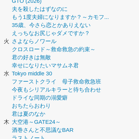
GTO (2026)
夫を殺したはずなのに
もう1度夫婦になりますか？～カモフ...
35歳、今さら恋とかありえない
えっちなお尻じゃダメですか？
火
さよならノワール
クロスロード～救命救急の約束～
君の好きは無敵
幸せになりたいマサムネ君
水
Tokyo middle 30
ファーストクライ 母子救命救急班
今夜もシリアルキラーと待ち合わせ
ドライな同期の溺愛癖
おちたらおわり
君は夏のなか
木
大空港～GATE24～
酒巻さんと不思議なBAR
ラストノート