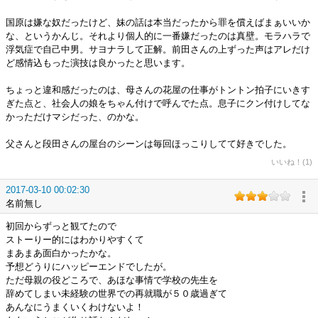
国原は嫌な奴だったけど、妹の話は本当だったから罪を償えばまぁいいか
な、というかんじ。それより個人的に一番嫌だったのは真壁。モラハラで
浮気症で自己中男。サヨナラして正解。前田さんの上ずった声はアレだけ
ど感情込もった演技は良かったと思います。
ちょっと違和感だったのは、母さんの花屋の仕事がトントン拍子にいきす
ぎた点と、社会人の娘をちゃん付けで呼んでた点。息子にクン付けしてな
かっただけマシだった、のかな。
父さんと段田さんの屋台のシーンは毎回ほっこりしてて好きでした。
いいね！(1)
2017-03-10 00:02:30
名前無し
初回からずっと観てたので
ストーりー的にはわかりやすくて
まあまあ面白かったかな。
予想どうりにハッピーエンドでしたが。
ただ母親の役どころで、あほな事情で学校の先生を
辞めてしまい未経験の世界での再就職が５０歳過ぎて
あんなにうまくいくわけないよ！