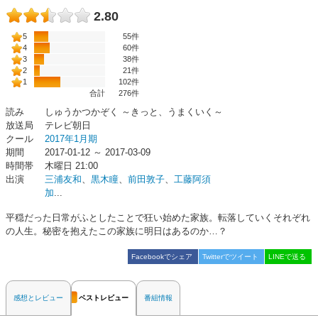
2.80
5
55件
4
60件
3
38件
2
21件
1
102件
合計
276
件
読み
しゅうかつかぞく ～きっと、うまくいく～
放送局
テレビ朝日
クール
2017年1月期
期間
2017-01-12 ～ 2017-03-09
時間帯
木曜日 21:00
出演
三浦友和
、
黒木瞳
、
前田敦子
、
工藤阿須
加
...
平穏だった日常がふとしたことで狂い始めた家族。転落していくそれぞれ
の人生。秘密を抱えたこの家族に明日はあるのか…？
Facebookでシェア
Twitterでツイート
LINEで送る
感想とレビュー
ベストレビュー
番組情報