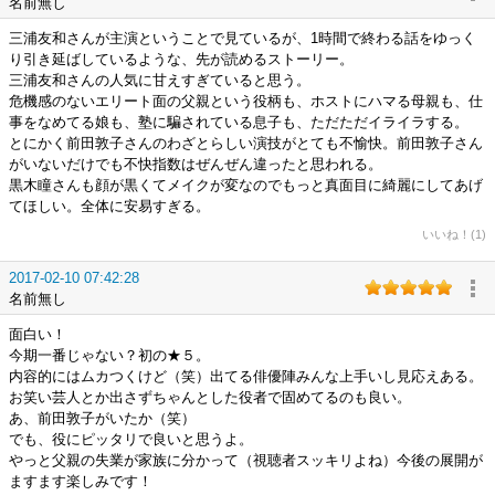
名前無し
三浦友和さんが主演ということで見ているが、1時間で終わる話をゆっく
り引き延ばしているような、先が読めるストーリー。
三浦友和さんの人気に甘えすぎていると思う。
危機感のないエリート面の父親という役柄も、ホストにハマる母親も、仕
事をなめてる娘も、塾に騙されている息子も、ただただイライラする。
とにかく前田敦子さんのわざとらしい演技がとても不愉快。前田敦子さん
がいないだけでも不快指数はぜんぜん違ったと思われる。
黒木瞳さんも顔が黒くてメイクが変なのでもっと真面目に綺麗にしてあげ
てほしい。全体に安易すぎる。
いいね！(1)
2017-02-10 07:42:28
名前無し
面白い！
今期一番じゃない？初の★５。
内容的にはムカつくけど（笑）出てる俳優陣みんな上手いし見応えある。
お笑い芸人とか出さずちゃんとした役者で固めてるのも良い。
あ、前田敦子がいたか（笑）
でも、役にピッタリで良いと思うよ。
やっと父親の失業が家族に分かって（視聴者スッキリよね）今後の展開が
ますます楽しみです！