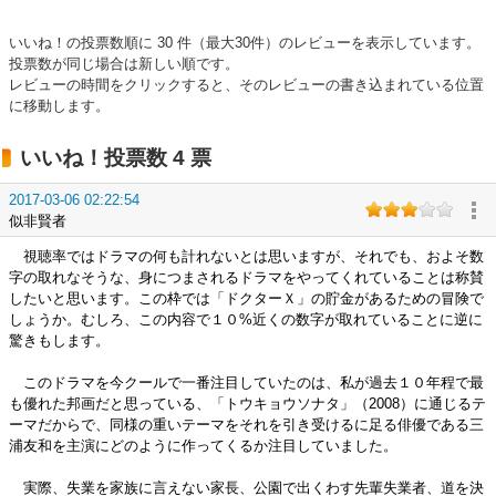
いいね！の投票数順に 30 件（最大30件）のレビューを表示しています。
投票数が同じ場合は新しい順です。
レビューの時間をクリックすると、そのレビューの書き込まれている位置
に移動します。
いいね！投票数 4 票
2017-03-06 02:22:54
似非賢者
視聴率ではドラマの何も計れないとは思いますが、それでも、およそ数
字の取れなそうな、身につまされるドラマをやってくれていることは称賛
したいと思います。この枠では「ドクターＸ」の貯金があるための冒険で
しょうか。むしろ、この内容で１０%近くの数字が取れていることに逆に
驚きもします。
このドラマを今クールで一番注目していたのは、私が過去１０年程で最
も優れた邦画だと思っている、「トウキョウソナタ」（2008）に通じるテ
ーマだからで、同様の重いテーマをそれを引き受けるに足る俳優である三
浦友和を主演にどのように作ってくるか注目していました。
実際、失業を家族に言えない家長、公園で出くわす先輩失業者、道を決