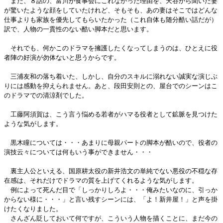
また、８話の、富川が食事会にこれなかった理由を、天谷から聞いた妻
が驚いたような顔をしていたけれど、そもそも、あの妻はそこではどんな
仕事よりも家族を優先してもらいたかった（これ自体も随分酷い話だが）
訳で、人物の一貫性のない酷い脚本だと思います。
それでも、何かこのドラマを擁護したくなってしまうのは、ひとえに役
者陣の好演が勿体ないと思うからです。
三浦友和の落ち着いた、しかし、自分のスキルに溺れない誠実な演じぶ
りには感動を抑えられません。あと、段田安則との、屋台でのシーンはこ
のドラマでの清涼剤でした。
工藤阿須賀は、こう言う悩める若者がハマる役者として鉱脈を見つけた
ような気がします。
黒木瞳については・・・あまりに母親パートの脚本が酷いので、役者の
演技云々については何もいう事ができません・・・
裏主人公といえる、国原耕太役の新井浩文の単純でない悪役の不穏な存
在感は、それだけでドラマの質を上げてくれるような気がします。
例によって死んだ目で「しっかりしろよ・・・俺みたいなのに、引っか
からない様に・・・」と言い残すシーンには、「よ！新井屋！」と声を掛
けたくなりました。
さんざん貶しておいて何ですが、こういう人物を描くことに、まだ今の