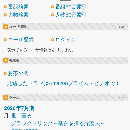
番組検索
番組50音索引
人物検索
人物50音索引
ユーザ情報
user
ユーザ登録
ログイン
表示できるユーザ情報はありません。
掲示板
bbs
お茶の間
見逃したドラマはAmazonプライム・ビデオで！
クール
cours
2026年7月期
月
風、薫る
ブラックトリック～裁きを操る弁護人～