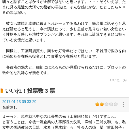
朗々と話すことばかりが正解ではないと思います。・・・そういえば、た
まに見る最近の大河での役者の演技は、そんな感じかな。だとしたらＮＨ
Ｋの罪は深い。
彼女も故蜷川幸雄に鍛えられた一人であるわけで、舞台風に話そうと思
えば話せると思うし、今の演技だって、少し思慮が足りない若い女性とい
う性格を反映した演技プランだと思います。それ位は計算できる頭は持っ
ている女優だと思います。
同様に、工藤阿須賀の、爽やか好青年だけではない、不器用で悩みを内
に秘めた存在感も役者として貴重な存在感だと思います。
各役者の魅力と、細部には光るものが見受けられるだけに、プロットの
致命的な乱雑さが残念です。
いいね！(4)
いいね！投票数 3 票
2017-01-13 09:33:29
名前無し
えーっと、現在就活中なのは長男の光（工藤阿須加）だけですよね。
と言うことは、今後一流企業の人事部長の父親 洋輔（三浦友和）も、私
立中の国語教師の母親 水希（黒木瞳）も、社会人の姉 栞（前田敦子）