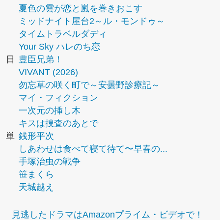
夏色の雲が恋と嵐を巻きおこす
ミッドナイト屋台2～ル・モンドゥ～
タイムトラベルダディ
Your Sky ハレのち恋
日
豊臣兄弟！
VIVANT (2026)
勿忘草の咲く町で～安曇野診療記～
マイ・フィクション
一次元の挿し木
キスは捜査のあとで
単
銭形平次
しあわせは食べて寝て待て〜早春の...
手塚治虫の戦争
笹まくら
天城越え
見逃したドラマはAmazonプライム・ビデオで！