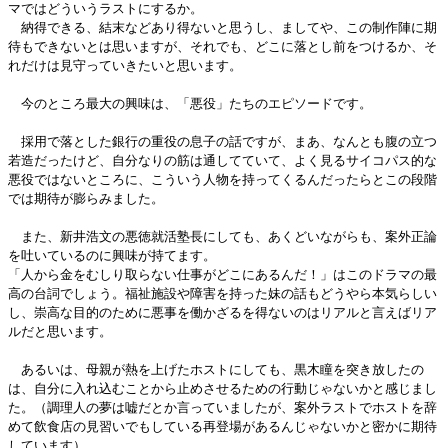
マではどういうラストにするか。
納得できる、結末などあり得ないと思うし、ましてや、この制作陣に期
待もできないとは思いますが、それでも、どこに落とし前をつけるか、そ
れだけは見守っていきたいと思います。
今のところ最大の興味は、「悪役」たちのエピソードです。
採用で落とした銀行の重役の息子の話ですが、まあ、なんとも腹の立つ
若造だったけど、自分なりの筋は通してていて、よく見るサイコパス的な
悪役ではないところに、こういう人物を持ってくるんだったらとこの段階
では期待が膨らみました。
また、新井浩文の悪徳就活塾長にしても、あくどいながらも、案外正論
を吐いているのに興味が持てます。
「人から金をむしり取らない仕事がどこにあるんだ！」はこのドラマの最
高の台詞でしょう。福祉施設や障害を持った妹の話もどうやら本気らしい
し、崇高な目的のために悪事を働かざるを得ないのはリアルと言えばリア
ルだと思います。
あるいは、母親が熱を上げたホストにしても、黒木瞳を突き放したの
は、自分に入れ込むことから止めさせるための行動じゃないかと感じまし
た。（調理人の夢は嘘だとか言っていましたが、案外ラストでホストを辞
めて飲食店の見習いでもしている再登場があるんじゃないかと密かに期待
しています）