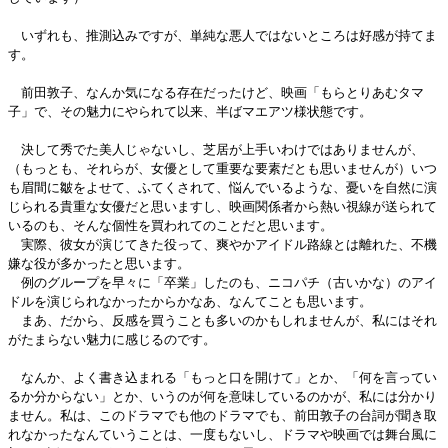
いずれも、推測込みですが、単純な悪人ではないところは好感が持てま
す。
前田敦子、なんか気になる存在だったけど、映画「もらとりあむタマ
子」で、その魅力にやられて以来、半ばマエアツ様状態です。
決して秀でた美人じゃないし、芝居が上手いわけではありませんが、
（もっとも、それらが、女優として重要な要素だとも思いませんが）いつ
も眉間に皺をよせて、ふてくされて、悩んでいるような、憂いを自然に演
じられる貴重な女優だと思いますし、映画関係者から熱い視線が送られて
いるのも、そんな個性を買われてのことだと思います。
実際、彼女が演じてきた役って、爽やかアイドル路線とは離れた、不機
嫌な役が多かったと思います。
例のグループを早々に「卒業」したのも、ニコパチ（古いかな）のアイ
ドルを演じられなかったからかなあ、なんてことも思います。
まあ、だから、反感を買うことも多いのかもしれませんが、私にはそれ
がたまらない魅力に感じるのです。
なんか、よく書き込まれる「もっと口を開けて」とか、「何を言ってい
るか分からない」とか、いうのが何を意味しているのかが、私には分かり
ません。私は、このドラマでも他のドラマでも、前田敦子の台詞が聞き取
れなかったなんていうことは、一度もないし、ドラマや映画では舞台風に