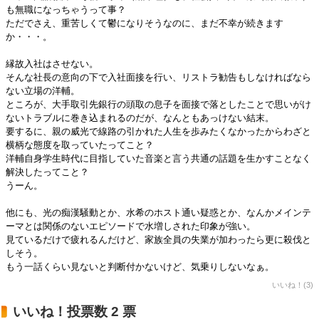
も無職になっちゃうって事？
ただでさえ、重苦しくて鬱になりそうなのに、まだ不幸が続きます
か・・・。
縁故入社はさせない。
そんな社長の意向の下で入社面接を行い、リストラ勧告もしなければなら
ない立場の洋輔。
ところが、大手取引先銀行の頭取の息子を面接で落としたことで思いがけ
ないトラブルに巻き込まれるのだが、なんともあっけない結末。
要するに、親の威光で線路の引かれた人生を歩みたくなかったからわざと
横柄な態度を取っていたってこと？
洋輔自身学生時代に目指していた音楽と言う共通の話題を生かすことなく
解決したってこと？
うーん。
他にも、光の痴漢騒動とか、水希のホスト通い疑惑とか、なんかメインテ
ーマとは関係のないエピソードで水増しされた印象が強い。
見ているだけで疲れるんだけど、家族全員の失業が加わったら更に殺伐と
しそう。
もう一話くらい見ないと判断付かないけど、気乗りしないなぁ。
いいね！(3)
いいね！投票数 2 票