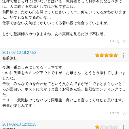
法律で禁じられてはいないとはいえ、教育者としてお手本になるべきで
は。人に教える立場としてはだめですよね。
前田娘は、だから口を開けてくださいってー。何をいってるかわかりませ
ん。飴でもなめてるのかな…
仕事できない文句ばっかりいってる若い役は似合っていますが。
しかし塾講師ムカつきますね。あの真顔を見るだけで不快感。
いいね！(1)
2017-02-10 18:27:52
名前無し
今期一番楽しみにしてるドラマです！
ついに失業をカミングアウトですが、お母さん、とうとう壊れてしまいま
したね。
最後、みんなで力を合わせてという父さんですがそこでまとまらないとこ
ろが面白い。ホストに向かうと言うお母さん笑、強烈なエンディングでし
た。
エリート意識抜けてないって同級生、良いこと言ってくれたと思います。
来週が楽しみです！
いいね！(1)
2017-02-10 12:32:25