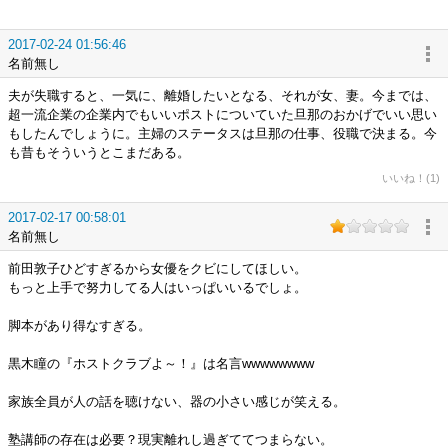
2017-02-24 01:56:46
名前無し
夫が失職すると、一気に、離婚したいとなる、それが女、妻。今までは、
超一流企業の企業内でもいいポストについていた旦那のおかげでいい思い
もしたんでしょうに。主婦のステータスは旦那の仕事、役職で決まる。今
も昔もそういうとこまだある。
いいね！(1)
2017-02-17 00:58:01
名前無し
前田敦子ひどすぎるから女優をクビにしてほしい。
もっと上手で努力してる人はいっぱいいるでしょ。
脚本があり得なすぎる。
黒木瞳の『ホストクラブよ～！』は名言wwwwwwww
家族全員が人の話を聴けない、器の小さい感じが笑える。
塾講師の存在は必要？現実離れし過ぎててつまらない。