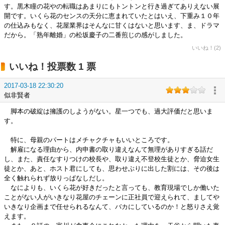
す。黒木瞳の花やの転職はあまりにもトントンと行き過ぎてありえない展
開です。いくら花のセンスの天分に恵まれていたとはいえ、下重み１０年
の仕込みもなく、花屋業界はそんなに甘くはないと思います、ま、ドラマ
だから。「熟年離婚」の松坂慶子の二番煎じの感がしました。
いいね！(2)
いいね！投票数 1 票
2017-03-18 22:30:20
似非賢者
脚本の破綻は擁護のしようがない。星一つでも、過大評価だと思いま
す。
特に、母親のパートはメチャクチャもいいところです。
解雇になる理由から、内申書の取り違えなんて無理がありすぎる話だ
し、また、責任なすりつけの校長や、取り違え不登校生徒とか、脅迫女生
徒とか、あと、ホスト君にしても、思わせぶりに出した割には、その後は
全く触れられず放りっぱなしだし。
なによりも、いくら花が好きだったと言っても、教育現場でしか働いた
ことがない人がいきなり花屋のチェーンに正社員で迎えられて、ましてや
いきなり企画まで任せられるなんて、バカにしているのか！と怒りさえ覚
えます。