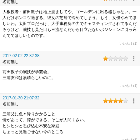
名前無し
大根役者・前田敦子は地上波ましてや、ゴールデンに出る器じゃない。一
人だけポンコツ過ぎる。彼女の芝居で冷めてしまう。もう、女優やめてほ
しいわ。太田プロだっけ、大手事務所の力でキャスティングされてるんだ
ろうけど、演技も見た目も三流なんだから目立たないポジションに引っ込
んでてほしいものです。
いいね！(1)
2017-02-02 22:32:38
名前無し
前田敦子の演技が学芸会。
三浦友和は素晴らしいのに。
いいね！(1)
2017-01-30 21:07:32
名前無し
三浦父に色々降りかかること…
情があって、隙ができる、そこが人間くさい。
ヒシヒシと忍び込む不安な家庭
ちょっと見過ごせない今のところ
いいね！(1)