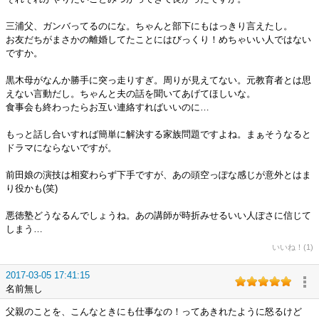
三浦父、ガンバってるのにな。ちゃんと部下にもはっきり言えたし。
お友だちがまさかの離婚してたことにはびっくり！めちゃいい人ではない
ですか。
黒木母がなんか勝手に突っ走りすぎ。周りが見えてない。元教育者とは思
えない言動だし。ちゃんと夫の話を聞いてあげてほしいな。
食事会も終わったらお互い連絡すればいいのに…
もっと話し合いすれば簡単に解決する家族問題ですよね。まぁそうなると
ドラマにならないですが。
前田娘の演技は相変わらず下手ですが、あの頭空っぽな感じが意外とはま
り役かも(笑)
悪徳塾どうなるんでしょうね。あの講師が時折みせるいい人ぽさに信じて
しまう…
いいね！(1)
2017-03-05 17:41:15
名前無し
父親のことを、こんなときにも仕事なの！ってあきれたように怒るけど