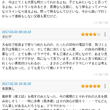
さ、今はとてくも大変な時だってわかるよね。子どもみたいなこと言って
るよね。レストランを出るとき、普通なら父親に、もう帰るよってメール
なりラインなり送るよね。黙って帰るなんてひどいな。今から急いで行く
からって連絡もしない父親も変だけど。
いいね！(1)
2017-03-03 08:18:43
ダビデ
大会社で役員まで登りつめたものの、たったの10分の電話で首、気づくと
息子は母親とべったり、そして急に冷たくなった妻、、、の自分の環境と
重なって、とても痛いドラマです。年も三浦さんと同じなので、あまり見
たくないドラマですが、気になって見ています。天宮さんと言う戦友にど
れくらい勇気付けられるか、、、まさかこの手のドラマにハマるとは考え
ても見なかった。とても見ていて痛いドラマです。
いいね！(1)
2017-02-26 19:36:20
名前無し
最終章（後２話）を残すのみとなった。今の展開だとそれぞれの人生を踏
み出しそう・・・特に水希（黒木瞳）はその決心が固そう・・・でもどん
でん返しがあるんだろうなぁ。ドラマだから・・・