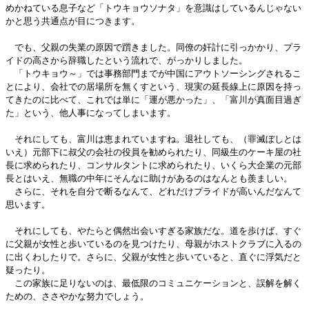
めかねている息子など「トウキョウソナタ」を意識はしているんじゃない
かと思う共通点が目につきます。
でも、父親の失業の原因で躓きました。同僚の奸計に引っかかり、プラ
イドの高さから辞職したという流れで、がっかりしました。
「トウキョウ～」では事務部門までが中国にアウトソーシングされるこ
とにより、会社での居場所を無くすという、現実の延長線上に原因を持っ
てきたのに比べて、これでは単に「運が悪かった」、「富川が真面目過ぎ
た」という、他人事になってしまいます。
それにしても、富川は恵まれていますね。退社しても、（罪滅ぼしとは
いえ）元部下に叔父の会社の役員を勧められたり、同級生のケーキ屋の社
長に求められたり、コンサルタントに求められたり、いくら大企業の元部
長とはいえ、無職の中年にそんなに助けがあるのはなんとも羨ましい。
さらに、それを自分で断るなんて、どれだけプライドが高いんだなんて
思います。
それにしても、やたらと偶然出会いすぎる家族だな。道を歩けば、すぐ
に父親が女性と歩いているのを見つけたり、母親がホストクラブに入るの
に出くわしたりで。さらに、父親が女性と歩いていると、直ぐに浮気だと
疑ったり。
この家族に足りないのは、最低限のコミュニケーションと、誤解を解く
ための、ささやかな努力でしょう。