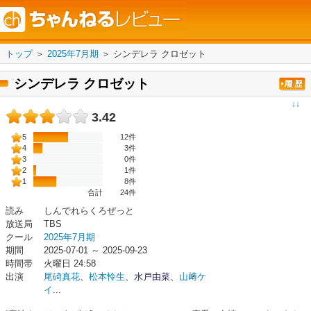
トップ
＞
2025年7月期
＞
シンデレラ クロゼット
シンデレラ クロゼット
↓↓
3.42
5
12件
4
3件
3
0件
2
1件
1
8件
合計
24
件
読み
しんでれらくろぜっと
放送局
TBS
クール
2025年7月期
期間
2025-07-01 ～ 2025-09-23
時間帯
火曜日 24:58
出演
尾碕真花
、
松本怜生
、
水戸由菜
、
山﨑ケ
イ
...