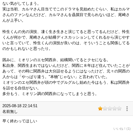
ない気がしてしまう。
実は当初、カルマさん目当てでこのドラマを見始めたぐらい、私はカルマ
さんのファンなんだけど、カルマさんを贔屓目で見られないほど、尾崎さ
んが上手い。
怜生くんの光の演技、凄く生き生きと演じてると思ってるんだけど、怜生
くんが何かで、尾崎さんが結構ディスカッションしてくれるから演じやす
いと言っていて、怜生くんの演技が良いのは、そういうことも関係してる
のかもしれないと思ったり。
因みに、ミオリンのエセ関西弁、結構聞いてるとクセになる。
私自身、関西生まれではないんだけど、関西に８年ほど住んでいたことが
あって、その時に関西弁は大分話せるようにはなったけど、元々の関西の
人からは「やっぱり違う。"本物"じゃない」と言われていた。
ミオリンのエセ関西弁が頭の中でグルグルし始めた今はもう、私は関西弁
を話せる自信がない。
多分もう、ミオリン調の関西弁になってしまうと思う。
2025-08-18 22:14:51
名前無し
早く終わってほしい
いいね！(1)