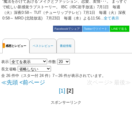
“魔法をかけてあげる”メイクとファッション、恋愛、友情･･･。 まっすぐ
で眩しい新感覚ラブストーリー。 IBC（IBC岩手放送）7月1日 毎週
（火）深夜0:58～ TUT（チューリップテレビ）7月1日 毎週（火）深夜
0:58～ MRO (北陸放送) 7月23日 毎週（水）よる11:56...
全て表示
Facebookでシェア
Twitterでツイート
LINEで送る
感想とレビュー
ベストレビュー
番組情報
表示
件数
長文省略
全 26 件中（スター付 24 件）7～26 件が表示されています。
≪先頭
<前ページ
次ページ>
最後≫
[1]
[2]
スポンサーリンク