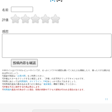
名前
評価
感想
※本サイトはドラマのレビューサイトです。せっかくドラマの感想を書いてくれた人を揶揄したり、煽ったりする書き込
みは控えましょう。
※議論や雑談は「
お茶の間
」をご利用ください。
※評価はスターをクリックすると確定します。「評価」の文字列クリックでキャンセルです。
※利用にあたっては
利用規約
、
ガイドライン
、
FAQ
をしっかり読んでおきましょう。
※利用規約違反の書き込みを見つけた場合は「
違反報告
」機能で通報してください。
※評価を不正に操作する行為は禁止します。
※
利用規約
違反の行為を行った場合、投稿の削除やアクセス規制が行われる場合があります。
↑↑