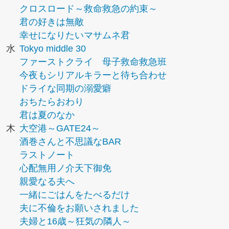
クロスロード～救命救急の約束～
君の好きは無敵
幸せになりたいマサムネ君
水
Tokyo middle 30
ファーストクライ 母子救命救急班
今夜もシリアルキラーと待ち合わせ
ドライな同期の溺愛癖
おちたらおわり
君は夏のなか
木
大空港～GATE24～
酒巻さんと不思議なBAR
ラストノート
心配無用ノ介天下御免
親愛なる夫へ
一緒にごはんをたべるだけ
夫に不倫をお願いされました
夫婦と16歳～狂気の隣人～