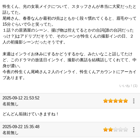
怜生くん、光の女装メイクについて、スタッフさんが本当に大変だったと
話してた。
尾崎さん、春香なんか最初の頃はともかく段々慣れてくると、眉毛やって
15分ぐらいで💦と笑ってた。
１話？の居酒屋のシーン、揚げ物は控えてるとかの台詞(誰の台詞だった
っけ？)はアドリブだそうで、そのシーンが怜生くんの撮影インの日、２
人の初撮影シーンだったそうです。
来週はインライお休みにするかどうするかな、みたいなこと話してたけ
ど、このドラマの放送日インライ、撮影の裏話を結構話してくれてて、中
身が濃い。
今夜の怜生くん尾崎さん２人のインライ、怜生くんアカウントにアーカイ
ブあります。
いいね！(1)
2025-09-12 21:53:52
名前無し
どんどん垢抜けていきますね！
2025-09-22 15:35:48
名前無し