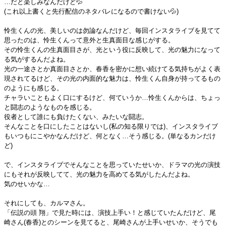
…だと楽しみなんだけど💦
(これ以上書くと先行配信のネタバレになるので書けない💦)
怜生くんの光、美しいのは勿論なんだけど、毎回インスタライブを見てて
思ったのは、怜生くんって意外と生真面目な感じがする。
その怜生くんの生真面目さが、光という役に反映して、光の魅力になって
る気がするんだよね。
光の一途さとか真面目さとか、春香を密かに想い続けてる気持ちがよく表
現されてるけど、その光の内面的な魅力は、怜生くん自身が持ってるもの
のようにも感じる。
チャラいこともよく口にするけど、何ていうか…怜生くんからは、ちょっ
と闘志のようなものを感じる。
役者として誰にも負けたくない、みたいな闘志。
そんなことを口にしたことはないし(私の知る限りでは)、インスタライブ
もいつもにこやかなんだけど、何となく…そう感じる。(単なるカンだけ
ど)
で、インスタライブでそんなことを思っていたせいか、ドラマの光の演技
にもそれが反映してて、光の魅力を高めてる気がしたんだよね。
気のせいかな…
それにしても、カルマさん。
「伝説の頭 翔」で見た時には、演技上手い！と感じていたんだけど、尾
崎さん(春香)とのシーンを見てると、尾崎さんが上手いせいか、そうでも