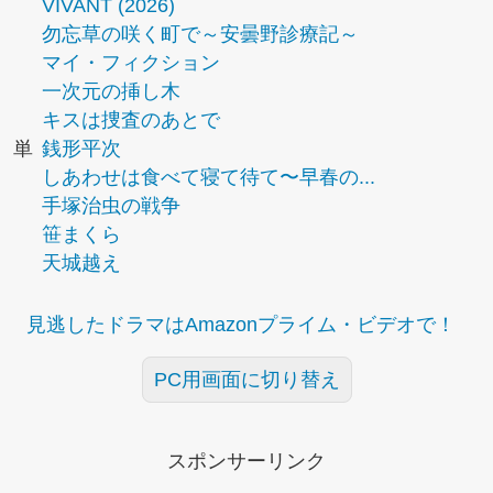
VIVANT (2026)
勿忘草の咲く町で～安曇野診療記～
マイ・フィクション
一次元の挿し木
キスは捜査のあとで
単
銭形平次
しあわせは食べて寝て待て〜早春の...
手塚治虫の戦争
笹まくら
天城越え
見逃したドラマはAmazonプライム・ビデオで！
PC用画面に切り替え
スポンサーリンク