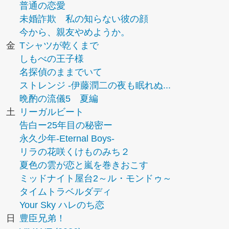
普通の恋愛
未婚詐欺 私の知らない彼の顔
今から、親友やめようか。
金
Tシャツが乾くまで
しもべの王子様
名探偵のままでいて
ストレンジ -伊藤潤二の夜も眠れぬ...
晩酌の流儀5 夏編
土
リーガルビート
告白ー25年目の秘密ー
永久少年-Eternal Boys-
リラの花咲くけものみち２
夏色の雲が恋と嵐を巻きおこす
ミッドナイト屋台2～ル・モンドゥ～
タイムトラベルダディ
Your Sky ハレのち恋
日
豊臣兄弟！