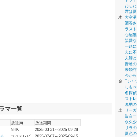
おちた
君は夏
木
大空港
酒巻さ
ラスト
心配無
親愛な
一緒に
夫に不
夫婦と
普通の
未婚詐
今から
金
Tシャ
しもべ
名探偵
ストレ
晩酌の
ドラマ一覧
土
リーガ
告白ー
永久少年-
放送局
放送期間
リラの
NHK
2025-03-31～2025-09-28
夏色の
る
フジテレビ
2025-07-07～2025-09-15