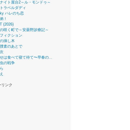
ナイト屋台2～ル・モンドゥ～
トラベルダディ
 Sky ハレのち恋
弟！
T (2026)
の咲く町で～安曇野診療記～
フィクション
の挿し木
捜査のあとで
次
せは食べて寝て待て〜早春の...
虫の戦争
ら
え
ーリンク