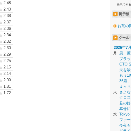
2.48
表示でき
2.43
掲示板
2.38
2.37
お茶の
2.36
2.34
クール
2.32
2026年7
2.30
月
風、薫
2.29
ブラッ
2.25
GTO (
2.15
夫を殺
2.14
もう1
2.09
35歳
1.81
えっち
火
さよな
1.72
クロス
君の好
幸せに
水
Tokyo 
ファー
今夜も
ドライ