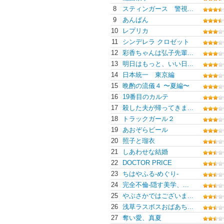
8
スティンガース 警視...
9
あんぱん
10
レプリカ
11
シンデレラ クロゼット
12
彩⾹ちゃんは弘⼦先輩...
13
明日はもっと、いい日...
14
日本統一 東京編
15
晩酌の流儀４ 〜夏編〜
16
19番目のカルテ
17
殺した夫が帰ってきま...
18
トラックガール２
19
あおぞらビール
20
照子と瑠衣
21
しあわせな結婚
22
DOCTOR PRICE
23
ちはやふる-めぐり-
24
完全不倫-隠す美学、...
25
やぶさかではございま...
26
浅草ラスボスおばあち...
27
奪い愛、真夏