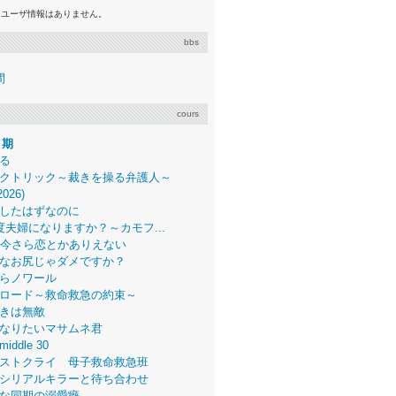
るユーザ情報はありません。
bbs
間
cours
月期
る
クトリック～裁きを操る弁護人～
2026)
したはずなのに
度夫婦になりますか？～カモフ...
、今さら恋とかありえない
なお尻じゃダメですか？
らノワール
ロード～救命救急の約束～
きは無敵
なりたいマサムネ君
middle 30
ストクライ 母子救命救急班
シリアルキラーと待ち合わせ
な同期の溺愛癖