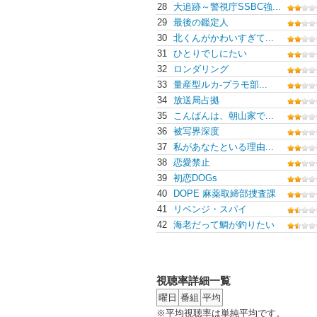
28
大追跡～警視庁SSBC強...
29
最後の鑑定人
30
北くんがかわいすぎて...
31
ひとりでしにたい
32
ロンダリング
33
量産型ルカ-プラモ部...
34
放送局占拠
35
こんばんは、朝山家で...
36
被写界深度
37
私があなたといる理由...
38
恋愛禁止
39
初恋DOGs
40
DOPE 麻薬取締部捜査課
41
リベンジ・スパイ
42
海老だって鯛が釣りたい
視聴率詳細一覧
曜日
番組
平均
※平均視聴率は単純平均です。