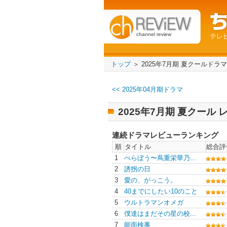
channel review
テレ
トップ
＞ 2025年7月期 夏クールドラ
<< 2025年04月期ドラマ
2025年7月期 夏クール
連続ドラマレビューランキング
順
タイトル
総合評
1
べらぼう〜蔦重栄華乃...
2
誘拐の日
3
愛の、がっこう。
4
40までにしたい10のこと
5
ウルトラマンオメガ
6
僕達はまだその星の校...
7
能面検事