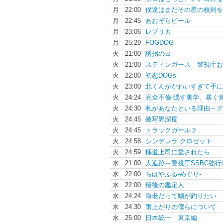
月
22:00
僕達はまだその星の校則を.
月
22:45
あおぞらビール
月
23:06
レプリカ
月
25:29
FOGDOG
火
21:00
誘拐の日
火
21:00
スティンガース 警視庁お.
火
22:00
初恋DOGs
火
23:00
北くんがかわいすぎて手に.
火
24:24
完全不倫-隠す美学、暴く覚
火
24:30
私があなたといる理由～グ.
火
24:45
被写界深度
火
24:45
トラックガール２
火
24:58
シンデレラ クロゼット
火
24:59
極道上司に愛されたら
水
21:00
大追跡～警視庁SSBC強行
水
22:00
ちはやふる-めぐり-
水
22:00
最後の鑑定人
水
24:24
海老だって鯛が釣りたい
水
24:30
雨上がりの僕らについて
水
25:00
日本統一 東京編