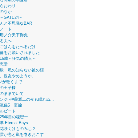
らおわり
のなか
～GATE24～
んと不思議なBAR
ノート
用ノ介天下御免
る夫へ
ごはんをたべるだけ
倫をお願いされました
16歳～狂気の隣人～
恋愛
欺 私の知らない彼の顔
、親友やめようか。
ツが乾くまで
の王子様
のままでいて
ンジ -伊藤潤二の夜も眠れぬ...
流儀5 夏編
ルビート
25年目の秘密ー
Eternal Boys-
花咲くけものみち２
雲が恋と嵐を巻きおこす