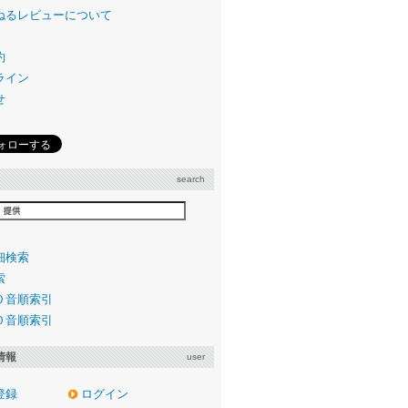
ねるレビューについて
約
ライン
せ
search
細検索
索
０音順索引
０音順索引
情報
user
登録
ログイン