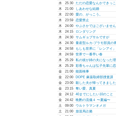
水
25:30
ただの恋愛なんかできっこ
木
21:00
しあわせな結婚
木
22:00
愛の、がっこう。
木
23:59
恋愛禁止
木
24:00
やぶさかではございません
木
24:15
ロンダリング
木
24:30
サムギョプサルですが
木
24:30
量産型ルカ-プラモ部員の青.
木
24:58
もしも世界に「レンアイ」.
木
24:59
世界で一番早い春
木
25:29
私の彼が姉の夫になった理
木
25:29
彩⾹ちゃんは弘⼦先輩に恋.
金
21:00
能面検事
金
22:00
DOPE 麻薬取締部捜査課
金
23:00
殺した夫が帰ってきました
金
23:15
奪い愛、真夏
金
24:12
40までにしたい10のこと
金
24:42
晩酌の流儀４ 〜夏編〜
土
09:00
ウルトラマンオメガ
土
21:00
放送局占拠