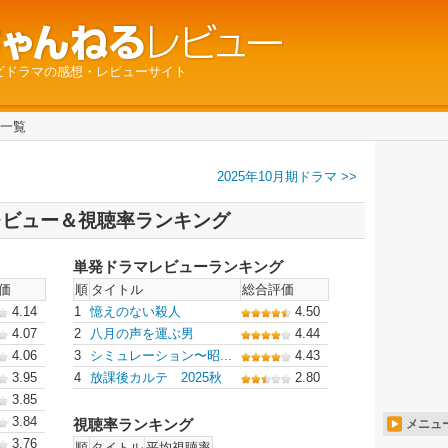
ビドラマの感想・レビューサイト
マ一覧
2025年10月期ドラマ >>
 レビュー＆視聴率ランキング
単発ドラマレビューランキング
価
順
タイトル
総合評価
4.14
1
憶えのない殺人
4.50
4.07
2
八月の声を運ぶ男
4.44
4.06
3
シミュレーション〜昭...
4.43
3.95
4
放課後カルテ 2025秋
2.80
3.85
3.84
視聴率ランキング
メニュ
3.76
順
タイトル
平均視聴率