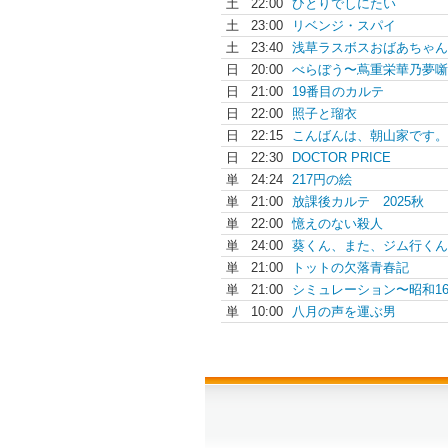
土
22:00
ひとりでしにたい
土
23:00
リベンジ・スパイ
土
23:40
浅草ラスボスおばあちゃん
日
20:00
べらぼう〜蔦重栄華乃夢噺
日
21:00
19番目のカルテ
日
22:00
照子と瑠衣
日
22:15
こんばんは、朝山家です。
日
22:30
DOCTOR PRICE
単
24:24
217円の絵
単
21:00
放課後カルテ 2025秋
単
22:00
憶えのない殺人
単
24:00
葵くん、また、ジム行くん
単
21:00
トットの欠落青春記
単
21:00
シミュレーション〜昭和16.
単
10:00
八月の声を運ぶ男