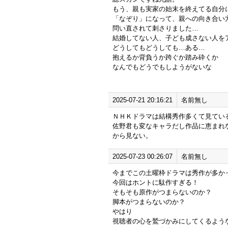
もう、親も実家の始末を終えてる自分
「なぞり」になって、親への向き合い
問い直されて刺さりました…
結婚してない人、子ども成さない人を
どうしてもどうしても…ある…
抱えるか背負うか跨ぐか踏み砕くか
なんでもどうでもしようがないな
2025-07-21 20:16:21
名前無し
ＮＨＫドラマは結構秀作多くて見てい
佐野君も変なキャラだし作品に恵まれ
から見ない。
2025-07-23 00:26:07
名前無し
今までこの土曜枠ドラマは秀作が多か
今回はホントに駄作すぎる！
そもそも原作がつまらないのか？
脚本がつまらないのか？
やはり
視聴者の心を鷲づかみにしてくるよう