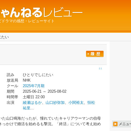
ビドラマの感想・レビューサイト
にたい
い
↓↓
読み
ひとりでしにたい
放送局
NHK
クール
2025年7月期
期間
2025-06-21 ～ 2025-08-02
時間帯
土曜日 22:00
出演
綾瀬はるか
、
山口紗弥加
、
小関裕太
、
恒松
祐里
...
いた山口鳴海だったが、憧れていたキャリアウーマンの伯母
きっかけで婚活を始めるも撃沈。「終活」について考え始め
メニュ