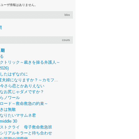
るユーザ情報はありません。
bbs
間
cours
月期
る
クトリック～裁きを操る弁護人～
2026)
したはずなのに
度夫婦になりますか？～カモフ...
、今さら恋とかありえない
なお尻じゃダメですか？
らノワール
ロード～救命救急の約束～
きは無敵
なりたいマサムネ君
middle 30
ストクライ 母子救命救急班
シリアルキラーと待ち合わせ
な同期の溺愛癖