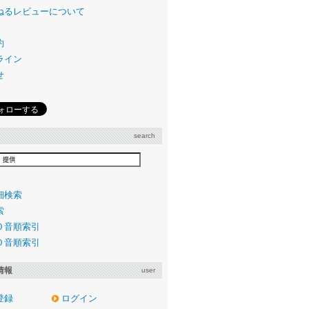
ねるレビューについて
約
ライン
せ
search
細検索
索
０音順索引
０音順索引
情報
user
登録
ログイン