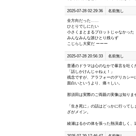
2025-07-28 02:29:36
名前無し
全方向だった……
ひとりでしにたい
小さくまとまるプロットじゃなかった
みんなみんな誰ひとり残らず
こじらし大変だ ーーー
2025-07-28 20:56:33
名前無し
普通のドラマは心のなかで暴言を吐く
「話しかけんじゃねぇ！」
残念ですが、アラフォーのデリカシー
面白いというより、痛々しい。
那須田は実際のご両親の実像は知りま
「生き死に」の話はどっかに行ってし
ざがメイン。
綾瀬はるかの体を張った熱演虚しく、
2025-07-29 17:46:47
名前無し