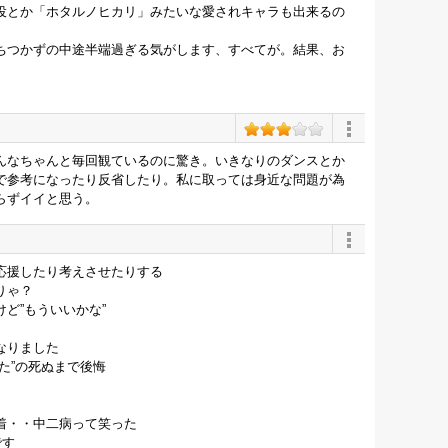
役とか「ホタルノヒカリ」みたいな愛されキャラも出来るの
ちつかずの中途半端過ぎる気がします、すべてが。結果、お
んなちゃんと毎回観ているのに驚き。いきなりのダンスとか
で参考になったり反省したり。私に取っては身近な問題が為
らずイイと思う。
応援したり考えさせたりする
りゃ？
ど”もういいかな”
なりました
た”の死ぬまで後悔
着・・中二病って笑った
です