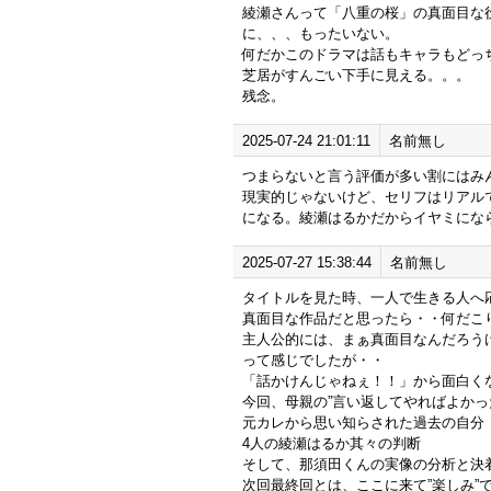
綾瀬さんって「八重の桜」の真面目な
に、、、もったいない。
何だかこのドラマは話もキャラもどっ
芝居がすんごい下手に見える。。。
残念。
2025-07-24 21:01:11
名前無し
つまらないと言う評価が多い割にはみ
現実的じゃないけど、セリフはリアル
になる。綾瀬はるかだからイヤミにな
2025-07-27 15:38:44
名前無し
タイトルを見た時、一人で生きる人へ
真面目な作品だと思ったら・・何だこ
主人公的には、まぁ真面目なんだろうけ
って感じでしたが・・
「話かけんじゃねぇ！！」から面白く
今回、母親の”言い返してやればよかっ
元カレから思い知らされた過去の自分
4人の綾瀬はるか其々の判断
そして、那須田くんの実像の分析と決
次回最終回とは、ここに来て”楽しみ”