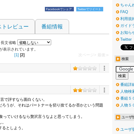
ちゃん
Facebookでシェア
Twitterでツイート
FAQ
利用規
ガイド
ストレビュー
番組情報
お知ら
Twitter
長文省略
0 件が表示されています。
[1]
[2]
次ページ>
最後≫
検索
番組詳
人物検
番組５
一言で評すなら面白くない。
だろうが、それはパートナーを切り捨てるか否かという問題
人物５
、食っていけるなら贅沢言うなよと思ってしまう。
ユーザ
し。
するとしよう。
ユーザ