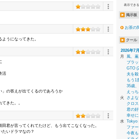
表示でき
掲示板
お茶の
るようになってきた。
クール
2026年7
月
風、薫
に
ブラッ
GTO (
終活
夫を殺
もう1
35歳
い」の答えが出てくるのであろうか
えっち
火
さよな
れてきた。。
クロス
君の好
幸せに
水
Tokyo 
須田君が言ってくれてたけど、もう出てこなくなった。
ファー
いたいドラマなの？
今夜も
ドライ