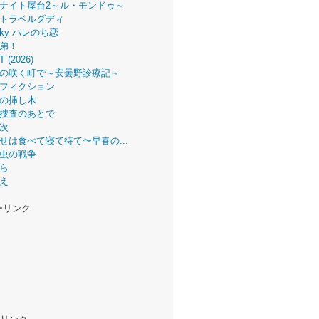
ナイト屋台2～ル・モンドゥ～
トラベルダディ
 Sky ハレのち恋
弟！
T (2026)
の咲く町で～安曇野診療記～
フィクション
の挿し木
捜査のあとで
次
せは食べて寝て待て〜早春の...
虫の戦争
ら
え
ーリンク