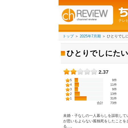
channel review
テレ
トップ
＞
2025年7月期
＞
ひとりでし
ひとりでしにた
2.37
5
9件
4
11件
3
9件
2
13件
1
31件
合計
73
件
未婚・子なしの一人暮らしを謳歌して
が思いもよらない孤独死をしたことを
る…。