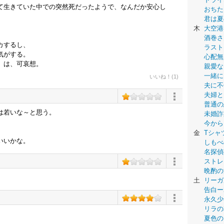
て生きていた中での突然死だったようで、なんだか安心し
おちた
君は夏
木
大空港
酒巻さ
カするし、
ラスト
気がする。
心配無
」は、可哀想。
親愛な
一緒に
いいね！(1)
夫に不
夫婦と
普通の
は若いな～と思う。
未婚詐
今から
金
Tシャ
いいかな。
しもべ
名探偵
ストレ
晩酌の
土
リーガ
告白ー
永久少年-
リラの
夏色の