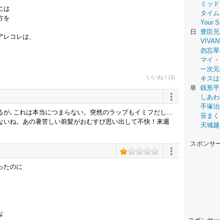
ミッド
には
タイム
方を
Your
日
豊臣兄
アレコレは、
VIVAN
勿忘草
マイ・
一次元
いいね！(1)
キスは
単
銭形平
しあわ
手塚治
るが､これは本当につまらない。突然のラップもイミフだし…
笹まく
ないね。あの暑苦しい前髪がおむすび思い出して不快！来週
天城越
スポンサ
ったのに
な