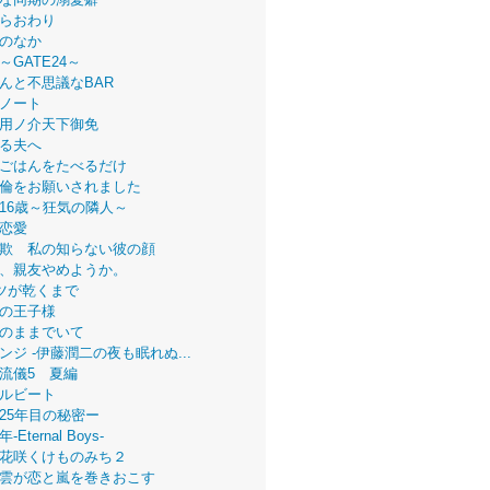
らおわり
のなか
～GATE24～
んと不思議なBAR
ノート
用ノ介天下御免
る夫へ
ごはんをたべるだけ
倫をお願いされました
16歳～狂気の隣人～
恋愛
欺 私の知らない彼の顔
、親友やめようか。
ツが乾くまで
の王子様
のままでいて
ンジ -伊藤潤二の夜も眠れぬ...
流儀5 夏編
ルビート
25年目の秘密ー
Eternal Boys-
花咲くけものみち２
雲が恋と嵐を巻きおこす