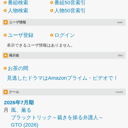
番組検索
番組50音索引
人物検索
人物50音索引
ユーザ情報
user
ユーザ登録
ログイン
表示できるユーザ情報はありません。
掲示板
bbs
お茶の間
見逃したドラマはAmazonプライム・ビデオで！
クール
cours
2026年7月期
月
風、薫る
ブラックトリック～裁きを操る弁護人～
GTO (2026)