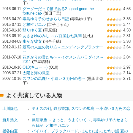
子)
2016-06-11
グーグーだって猫である2 -good good the
4.56
fortune cat-
(飯田千里)
2016-04-20
毒島ゆり子のせきらら日記
(毒島ゆり子)
3.36
2015-07-11
ど根性ガエル
(京子ちゃん)
3.44
2015-01-18
翳りゆく夏
(華原優)
4.50
2013-09-19
あさきゆめみし ～八百屋お七異聞
(お七)
2.31
2013-04-09
幽かな彼女
(河合千穂)
3.98
2012-01-12
最高の人生の終り方～エンディングプランナー
2.64
～
2011-07-10
花ざかりの君たちへ～イケメン☆パラダイス～
2.04
2011
(芦屋瑞稀)
2010-10-16
Q10(キュート)
(Q10)
2.97
2008-07-21
太陽と海の教室
2.14
2007-10-16
スワンの馬鹿!～小遣い３万円の恋～
(黒田比奈
2.71
子)
よく共演している人物
上川隆也
：
テミスの剣
,
銭形警部
,
スワンの馬鹿!～小遣い３万円の恋
～
新井浩文
：
就活家族 ～きっと、うまくいく～
,
毒島ゆり子のせきら
ら日記
,
ど根性ガエル
板谷由夏
：
バイバイ、ブラックバード
,
ほんとにあった怖い話 夏の