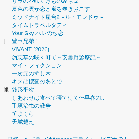
リラの花咲くけものみち２
夏色の雲が恋と嵐を巻きおこす
ミッドナイト屋台2～ル・モンドゥ～
タイムトラベルダディ
Your Sky ハレのち恋
日
豊臣兄弟！
VIVANT (2026)
勿忘草の咲く町で～安曇野診療記～
マイ・フィクション
一次元の挿し木
キスは捜査のあとで
単
銭形平次
しあわせは食べて寝て待て〜早春の...
手塚治虫の戦争
笹まくら
天城越え