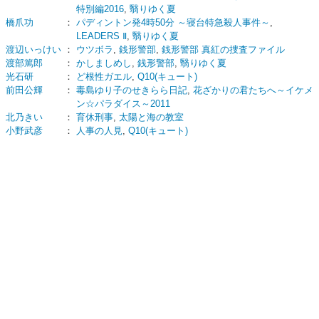
特別編2016
,
翳りゆく夏
橋爪功
：
パディントン発4時50分 ～寝台特急殺人事件～
,
LEADERS Ⅱ
,
翳りゆく夏
渡辺いっけい
：
ウツボラ
,
銭形警部
,
銭形警部 真紅の捜査ファイル
渡部篤郎
：
かしましめし
,
銭形警部
,
翳りゆく夏
光石研
：
ど根性ガエル
,
Q10(キュート)
前田公輝
：
毒島ゆり子のせきらら日記
,
花ざかりの君たちへ～イケメ
ン☆パラダイス～2011
北乃きい
：
育休刑事
,
太陽と海の教室
小野武彦
：
人事の人見
,
Q10(キュート)