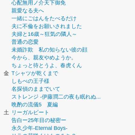
心配無用ノ介天下御免
親愛なる夫へ
一緒にごはんをたべるだけ
夫に不倫をお願いされました
夫婦と16歳～狂気の隣人～
普通の恋愛
未婚詐欺 私の知らない彼の顔
今から、親友やめようか。
ちょっと待とうよ、春虎くん
金
Tシャツが乾くまで
しもべの王子様
名探偵のままでいて
ストレンジ -伊藤潤二の夜も眠れぬ...
晩酌の流儀5 夏編
土
リーガルビート
告白ー25年目の秘密ー
永久少年-Eternal Boys-