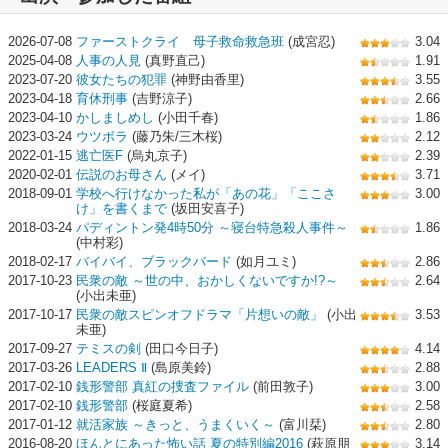
2026-07-08
ファーストクライ 母子救命救急班
(成宮忍)
3.04
2025-04-08
人事の人見
(真野直己)
1.91
2023-07-20
彼女たちの犯罪
(神野由香里)
3.55
2023-04-18
育休刑事
(吉野涼子)
2.66
2023-04-10
かしましめし
(小田千春)
1.86
2023-03-24
ウツボラ
(藤乃朱/三木桜)
2.12
2022-01-15
逃亡医F
(烏丸京子)
2.39
2020-02-01
伝説のお母さん
(メイ)
3.71
2018-09-01
学校へ行けなかった私が「あの花」「ここさ
3.00
け」を書くまで
(坂田安喜子)
2018-03-24
パディントン発4時50分 ～寝台特急殺人事件～
1.86
(中村彩)
2018-02-17
バイバイ、ブラックバード
(如月ユミ)
2.86
2017-10-23
民衆の敵 ～世の中、おかしくないですか!?～
2.64
(小出未亜)
2017-10-17
民衆の敵スピンオフドラマ「片想いの敵」
(小出
3.53
未亜)
2017-09-27
テミスの剣
(田口今日子)
4.14
2017-03-26
LEADERS Ⅱ
(島原美鈴)
2.88
2017-02-10
銭形警部 真紅の捜査ファイル
(前田敦子)
3.00
2017-02-10
銭形警部
(桜庭夏希)
2.58
2017-01-12
就活家族 ～きっと、うまくいく～
(富川栞)
2.80
2016-08-20
ほんとにあった怖い話 夏の特別編2016
(萩原朋
3.14