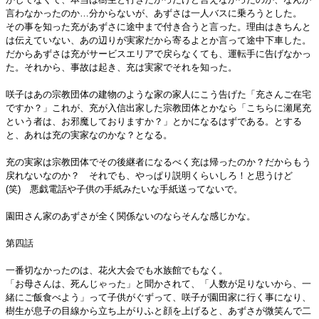
言わなかったのか…分からないが、あずさは一人バスに乗ろうとした。
その事を知った充があずさに途中まで付き合うと言った。理由はきちんと
は伝えていない、あの辺りが実家だから寄るよとか言って途中下車した。
だからあずさは充がサービスエリアで戻らなくても、運転手に告げなかっ
た。それから、事故は起き、充は実家でそれを知った。
咲子はあの宗教団体の建物のような家の家人にこう告げた「充さんご在宅
ですか？」これが、充が入信出家した宗教団体とかなら「こちらに瀬尾充
という者は、お邪魔しておりますか？」とかになるはずである。とする
と、あれは充の実家なのかな？となる。
充の実家は宗教団体でその後継者になるべく充は帰ったのか？だからもう
戻れないなのか？ それでも、やっぱり説明くらいしろ！と思うけど
(笑) 悪戯電話や子供の手紙みたいな手紙送ってないで。
園田さん家のあずさが全く関係ないのならそんな感じかな。
第四話
一番切なかったのは、花火大会でも水族館でもなく。
「お母さんは、死んじゃった」と聞かされて、「人数が足りないから、一
緒にご飯食べよう」って子供がぐずって、咲子が園田家に行く事になり、
樹生が息子の目線から立ち上がりふと顔を上げると、あずさが微笑んで二