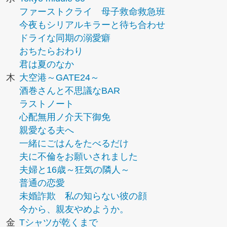
ファーストクライ 母子救命救急班
今夜もシリアルキラーと待ち合わせ
ドライな同期の溺愛癖
おちたらおわり
君は夏のなか
木
大空港～GATE24～
酒巻さんと不思議なBAR
ラストノート
心配無用ノ介天下御免
親愛なる夫へ
一緒にごはんをたべるだけ
夫に不倫をお願いされました
夫婦と16歳～狂気の隣人～
普通の恋愛
未婚詐欺 私の知らない彼の顔
今から、親友やめようか。
金
Tシャツが乾くまで