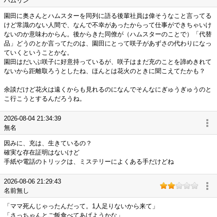
ハムリン
園田に奥さんとハムスターを同列に語る後輩社員は偉そうなこと言ってる
けど常識のない人間で、なんで不幸があったからって仕事ができちゃいけ
ないのか意味わからん。後からきた同僚が（ハムスターのことで）「代替
品」どうのとか言ってたのは、園田にとって咲子があずさの代わりになっ
ていくということかな。
園田はだいぶ咲子に好意持っているが、咲子はまだ充のことを諦めきれて
ないから距離取ろうとしたね、ほんとは花火のときに聞こえてたかも？
余談だけど花火は遠くからも見れるのになんでそんなにぎゅうぎゅうのと
こ行こうとするんだろうね。
2026-08-04 21:34:39
無名
因みに、充は、生きているの？
確実な存在証明はないけど
手紙や電話のトリックは、ミステリーによくある手だけどね
2026-08-06 21:29:43
名前無し
「ママ死んじゃったんだって。1人足りないから来て」
「さっちゃんとご飯食べてあげようかな」