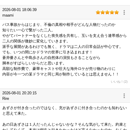
2026-08-01 18:06:39
maami
バス事故からはじまり、不倫の真相や相手がどんな人物だったのか
知りたい一心で繋がった二人。
やがてパートナーをなくした喪失感を共有し、互いを支え合う連帯感から
二人の関係が微妙に変化していきます。
派手な展開があるわけでも無く、ドラマは二人の日常会話が中心です。
でも、いつの間にかドラマの世界に引き込まれます！
蒼井優さんと中島歩さんの自然体の演技もさることながら
脚本がすばらしいからだと思います。
高額な制作費で、豪華キャストや壮大な海外ロケが売り物のわりに
内容が今一つの某ドラマと同じ局が制作しているとは思えません！！
いいね！(2)
2026-08-01 20:20:15
Rire
あずさが付き合ったのではなく、充があずさに付き合ったのかも知れない
と思えて来た。
あの日あずさは１人だったんじゃないかな？そんな気がして来た。約束と
かしてなくて、本当は樹生と行きたかったけど言えなかったのか、なんか