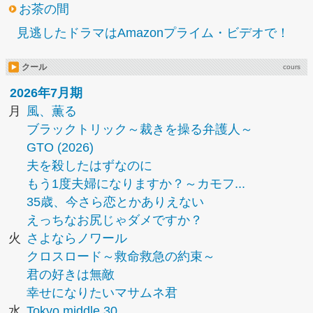
お茶の間
見逃したドラマはAmazonプライム・ビデオで！
クール
cours
2026年7月期
月
風、薫る
ブラックトリック～裁きを操る弁護人～
GTO (2026)
夫を殺したはずなのに
もう1度夫婦になりますか？～カモフ...
35歳、今さら恋とかありえない
えっちなお尻じゃダメですか？
火
さよならノワール
クロスロード～救命救急の約束～
君の好きは無敵
幸せになりたいマサムネ君
水
Tokyo middle 30