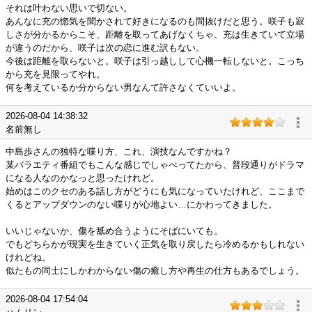
それは叶わない思いで切ない。
あんなに充の惚気を聞かされて好きになるのも間抜けだと思う。咲子も寂
しさが分かるからこそ、距離を取ってあげなくちゃ、充は生きていて立場
が違うのだから、咲子は次の恋に進む訳もない。
今後は距離を取らないと。咲子は引っ越しして心機一転しないと。こっち
から充を見限ってやれ。
何を考えているか分からない男なんて許さなくていいよ。
2026-08-04 14:38:32
名前無し
中島歩さんの独特な喋り方、これ、演技なんですかね？
某バラエティ番組でもこんな感じでしゃべってたから、普段通りがドラマ
になる人なのかなっと思ったけれど。
始めはこのクセのある話し方がどうにも気になっていたけれど、ここまで
くるとアップダウンのない喋りが心地よい…にかわってきました。
いいじゃないか、傷を舐め合うようにそばにいても。
でもどちらかが現実を生きていく正気を取り戻したら冷めるかもしれない
けれどね。
似たもの同士にしかわからない傷の癒し方や再生の仕方もあるでしょう。
2026-08-04 17:54:04