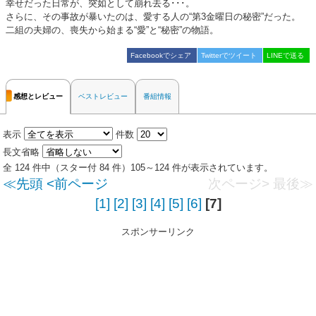
幸せだった日常が、突如として崩れ去る･･･。
さらに、その事故が暴いたのは、愛する⼈の“第3⾦曜⽇の秘密”だった。
⼆組の夫婦の、喪失から始まる“愛”と“秘密”の物語。
Facebookでシェア
Twitterでツイート
LINEで送る
感想とレビュー
ベストレビュー
番組情報
表示
件数
長文省略
全 124 件中（スター付 84 件）105～124 件が表示されています。
≪先頭
<前ページ
次ページ>
最後≫
[1]
[2]
[3]
[4]
[5]
[6]
[7]
スポンサーリンク