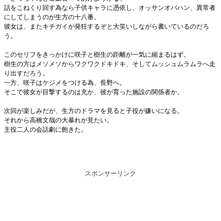
話をこねくり回す為なら子供キャラに憑依し、オッサンオバハン、異常者
にしてしまうのが生方の十八番。
彼女は、またキチガイが発狂するぞと大笑いしながら書いているのだろ
う。
このセリフをきっかけに咲子と樹生の距離が一気に縮まるはず。
樹生の方はメソメソからワクワクドキドキ、そしてムッシュムラムラへ走
り出すだろう。
一方、咲子はケジメをつける為、長野へ。
そこで彼女が目撃するのは充か、彼が育った施設の関係者か。
次回が楽しみだが、生方のドラマを見ると子役が嫌いになる。
それから高橋文哉の大暴れが見たい。
主役二人の会話劇に飽きた。
スポンサーリンク