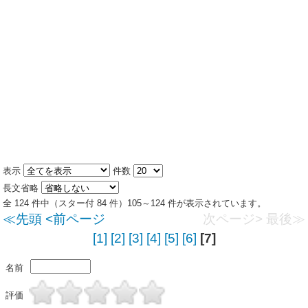
表示
件数
長文省略
全 124 件中（スター付 84 件）105～124 件が表示されています。
≪先頭
<前ページ
次ページ>
最後≫
[1]
[2]
[3]
[4]
[5]
[6]
[7]
名前
評価