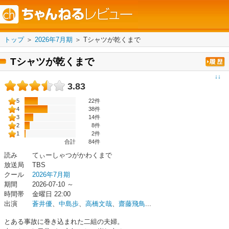
トップ
＞
2026年7月期
＞
Tシャツが乾くまで
Tシャツが乾くまで
↓↓
3.83
5
22件
4
38件
3
14件
2
8件
1
2件
合計
84
件
読み
てぃーしゃつがかわくまで
放送局
TBS
クール
2026年7月期
期間
2026-07-10 ～
時間帯
金曜日 22:00
出演
蒼井優
、
中島歩
、
高橋文哉
、
齋藤飛鳥
...
とある事故に巻き込まれた⼆組の夫婦。