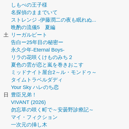
しもべの王子様
名探偵のままでいて
ストレンジ -伊藤潤二の夜も眠れぬ...
晩酌の流儀5 夏編
土
リーガルビート
告白ー25年目の秘密ー
永久少年-Eternal Boys-
リラの花咲くけものみち２
夏色の雲が恋と嵐を巻きおこす
ミッドナイト屋台2～ル・モンドゥ～
タイムトラベルダディ
Your Sky ハレのち恋
日
豊臣兄弟！
VIVANT (2026)
勿忘草の咲く町で～安曇野診療記～
マイ・フィクション
一次元の挿し木