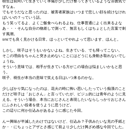
樹生は前向いて生きていく準備が少しだけ整ってきているような雰囲気で
すなぁ。
でもそうだなと思ったのは、被害者家族はいつまで悲しい顔を続けなけれ
ばいいの？っていう話。
もう笑ってるよ、よくご飯食べられるよね、仕事普通によく出来るよな
あ・・・そんな自分の物差しで測って、無言もしくはちょとした言葉で刺
す風潮。
snsでも良く見かける日常。ほっといてやれよって思います、ほんと。
しかし、咲子はそうもいかないよね。生きている、でも帰ってこない。
そこの理由をちゃんと突き止めないことにはどうにも身動き取れないでし
ょうね。
そういう意味では、相手が生きている方がこの場合は悩ましいかもと思
う。
咲子、樹生が本当の意味で笑える日はいつ来るのかな。
少しばかり気になったのは、花火の時に怖い思いしたっていう痴漢のこと
だけど咲子は「おじさん」と言っていたが、ビジュ的には青年のように見
える。そういう場合、本当におじさんと表現したいならしっかりおじさん
にふさわしい役者を使うように思うけど。
この辺りに何か仕込みがあるように感じた今回。
んー興味が半減したわけではないけど、仕込み？子供みたいな充の手紙と
か・・にちょっとアザとさ感じて前より少しだけ興ざめ感な今回でした。