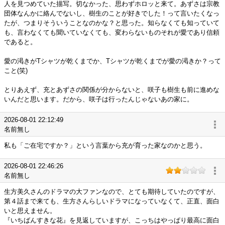
人を見つめていた描写。切なかった、思わずホロッと来て。あずさは宗教
団体なんかに絡んでないし、樹生のことが好きでした！って言いたくなっ
たが、つまりそういうことなのかな？と思った。知らなくても知っていて
も、言わなくても聞いていなくても、変わらないものそれが愛であり信頼
であると。
愛の渇きがTシャツが乾くまでか、Tシャツが乾くまでが愛の渇きか？って
こと(笑)
とりあえず、充とあずさの関係が分からないと、咲子も樹生も前に進めな
いんだと思います。だから、咲子は行ったんじゃないあの家に。
2026-08-01 22:12:49
名前無し
私も「ご在宅ですか？」という言葉から充が育った家なのかと思う。
2026-08-01 22:46:26
名前無し
生方美久さんのドラマの大ファンなので、とても期待していたのですが、
第４話まで来ても、生方さんらしいドラマになっていなくて、正直、面白
いと思えません。
『いちばんすきな花』を見返していますが、こっちはやっぱり最高に面白