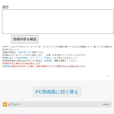
感想
※本サイトはドラマのレビューサイトです。せっかくドラマの感想を書いてくれた人を揶揄したり、煽ったりする書き込
みは控えましょう。
※議論や雑談は「
お茶の間
」をご利用ください。
※評価はスターをクリックすると確定します。「評価」の文字列クリックでキャンセルです。
※利用にあたっては
利用規約
、
ガイドライン
、
FAQ
をしっかり読んでおきましょう。
※利用規約違反の書き込みを見つけた場合は「
違反報告
」機能で通報してください。
※評価を不正に操作する行為は禁止します。
※
利用規約
違反の行為を行った場合、投稿の削除やアクセス規制が行われる場合があります。
↑↑
PC用画面に切り替え
メニュー
menu