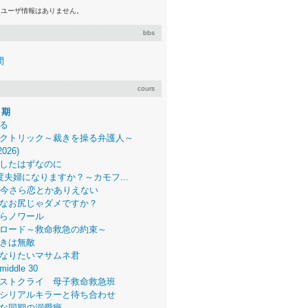
るユーザ情報はありません。
bbs
間
cours
月期
る
クトリック～裁きを操る弁護人～
2026)
したはずなのに
度夫婦になりますか？～カモフ...
、今さら恋とかありえない
なお尻じゃダメですか？
らノワール
ロード～救命救急の約束～
きは無敵
なりたいマサムネ君
middle 30
ストクライ 母子救命救急班
シリアルキラーと待ち合わせ
な同期の溺愛癖