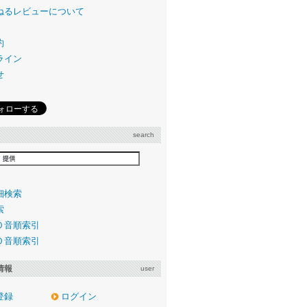
ねるレビューについて
約
ライン
せ
search
細検索
索
０音順索引
０音順索引
情報
user
登録
ログイン