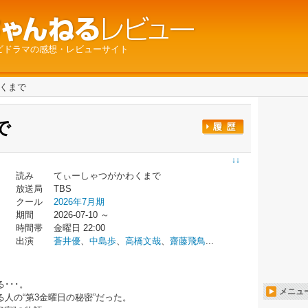
ビドラマの感想・レビューサイト
乾くまで
で
↓↓
読み
てぃーしゃつがかわくまで
放送局
TBS
クール
2026年7月期
期間
2026-07-10 ～
時間帯
金曜日 22:00
出演
蒼井優
、
中島歩
、
高橋文哉
、
齋藤飛鳥
...
。
･･･。
メニュ
⼈の“第3⾦曜⽇の秘密”だった。