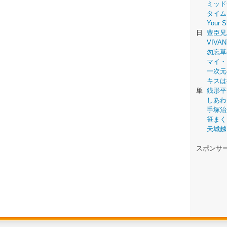
ミッド
タイム
Your
日
豊臣兄
VIVAN
勿忘草
マイ・
一次元
キスは
単
銭形平
しあわ
手塚治
笹まく
天城越
スポンサ