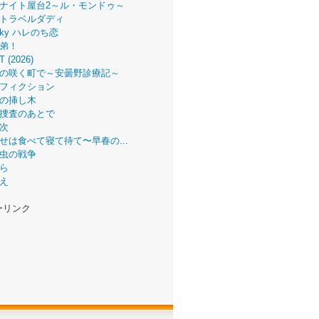
ナイト屋台2～ル・モンドゥ～
トラベルダディ
 Sky ハレのち恋
弟！
T (2026)
の咲く町で～安曇野診療記～
フィクション
の挿し木
捜査のあとで
次
せは食べて寝て待て〜早春の...
虫の戦争
ら
え
ーリンク