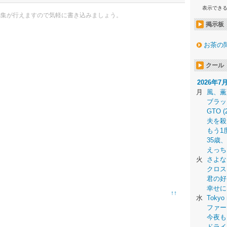
表示でき
編集が行えますので気軽に書き込みましょう。
掲示板
お茶の
クール
2026年7
月
風、薫
ブラッ
GTO (
夫を殺
もう1
35歳
えっち
火
さよな
クロス
君の好
幸せに
↑↑
水
Tokyo 
ファー
今夜も
ドライ