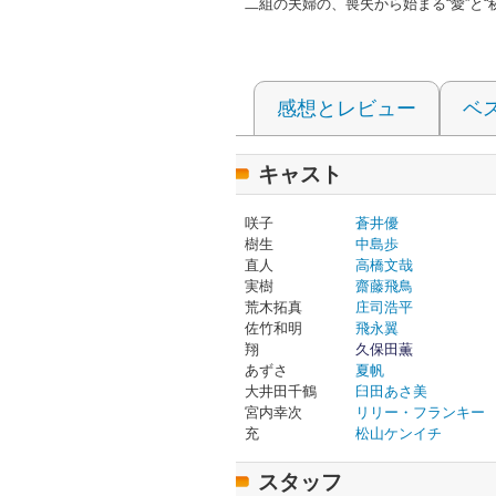
⼆組の夫婦の、喪失から始まる“愛”と“
感想とレビュー
ベ
キャスト
咲子
蒼井優
樹生
中島歩
直人
高橋文哉
実樹
齋藤飛鳥
荒木拓真
庄司浩平
佐竹和明
飛永翼
翔
久保田薫
あずさ
夏帆
大井田千鶴
臼田あさ美
宮内幸次
リリー・フランキー
充
松山ケンイチ
スタッフ