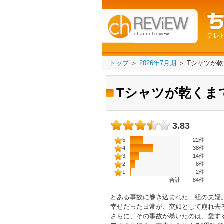
channel review
テレ
トップ
＞
2026年7月期
＞
Tシャツが
Tシャツが乾くま
3.83
5
22件
4
38件
3
14件
2
8件
1
2件
合計
84
件
とある事故に巻き込まれた⼆組の夫婦
幸せだった日常が、突如として崩れ去る
さらに、その事故が暴いたのは、愛する