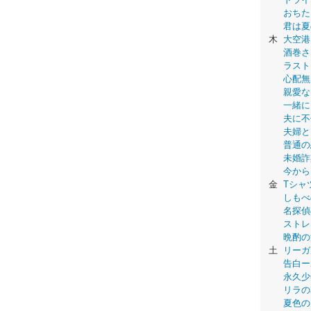
おちた
君は夏
木
大空港
酒巻さ
ラスト
心配無
親愛な
一緒に
夫に不
夫婦と
普通の
未婚詐
今から
金
Tシャ
しもべ
名探偵
ストレ
晩酌の
土
リーガ
告白ー
永久少年-
リラの
夏色の