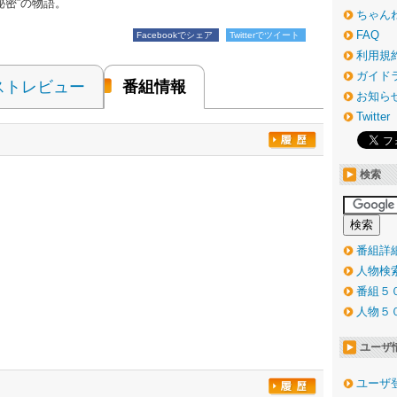
秘密”の物語。
ちゃん
FAQ
Facebookでシェア
Twitterでツイート
利用規
ガイド
ストレビュー
番組情報
お知ら
Twitter
検索
番組詳
人物検
番組５
人物５
ユーザ
ユーザ