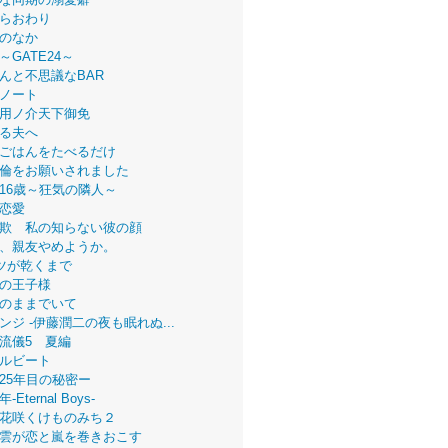
らおわり
のなか
～GATE24～
んと不思議なBAR
ノート
用ノ介天下御免
る夫へ
ごはんをたべるだけ
倫をお願いされました
16歳～狂気の隣人～
恋愛
欺 私の知らない彼の顔
、親友やめようか。
ツが乾くまで
の王子様
のままでいて
ンジ -伊藤潤二の夜も眠れぬ...
流儀5 夏編
ルビート
25年目の秘密ー
Eternal Boys-
花咲くけものみち２
雲が恋と嵐を巻きおこす