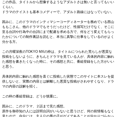
この作品、タイトルから想像するようなアダルトさは無いと言ってもいい
くらい。
ドラマのテイストも基本コメディーで、アダルト路線にはなっていない。
因みに、このドラマのインティマシーコーディネーターを務めている西山
ももこさん、他のドラマでもそうだったけど、性描写だけでなく、そこに
至る台詞や行為中の台詞にまで配慮を求める方で、何をどう変えてもらっ
たかについての制作裏話を読むと、本当に真摯に仕事をしているのがよく
分かる方。
この月曜深夜のTOKYO MXの枠は、タイトルにつられた荒らしが悪質な
投稿をしないように、きちんとドラマを見ている人が、具体的内容に触れ
た感想を書きたくなった時に、その感想と共に、番組登録をした方がいい
と思う。
具体的内容に触れた感想を直ぐに投稿した状態でこのサイトに本スレを提
供しないと、実際の内容とは解離した悪質な投稿がされやすくなり、ドラ
マの内容の誤解を招く。
この枠の番組登録は、どうか慎重に。
因みに、このドラマ、２話まで見た感想。
原作を御存知の人には説明台詞がいらないと思うけど、何の前情報もなく
見たので、自分には、主人公の男の子がゲイであることが分かりづらかっ