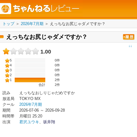
トップ
＞
2026年7月期
＞
えっちなお尻じゃダメですか？
えっちなお尻じゃダメですか？
↓↓
1.00
5
0件
4
0件
3
0件
2
0件
1
2件
合計
2
件
読み
えっちなおしりじゃだめですか
放送局
TOKYO MX
クール
2026年7月期
期間
2026-07-06 ～ 2026-09-28
時間帯
月曜日 25:20
出演
君沢ユウキ
、
坂井翔