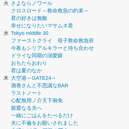
火
さよならノワール
クロスロード～救命救急の約束～
君の好きは無敵
幸せになりたいマサムネ君
水
Tokyo middle 30
ファーストクライ 母子救命救急班
今夜もシリアルキラーと待ち合わせ
ドライな同期の溺愛癖
おちたらおわり
君は夏のなか
木
大空港～GATE24～
酒巻さんと不思議なBAR
ラストノート
心配無用ノ介天下御免
親愛なる夫へ
一緒にごはんをたべるだけ
夫に不倫をお願いされました