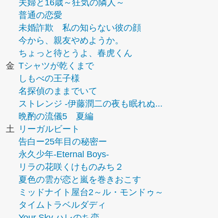
夫婦と16歳～狂気の隣人～
普通の恋愛
未婚詐欺 私の知らない彼の顔
今から、親友やめようか。
ちょっと待とうよ、春虎くん
金
Tシャツが乾くまで
しもべの王子様
名探偵のままでいて
ストレンジ -伊藤潤二の夜も眠れぬ...
晩酌の流儀5 夏編
土
リーガルビート
告白ー25年目の秘密ー
永久少年-Eternal Boys-
リラの花咲くけものみち２
夏色の雲が恋と嵐を巻きおこす
ミッドナイト屋台2～ル・モンドゥ～
タイムトラベルダディ
Your Sky ハレのち恋