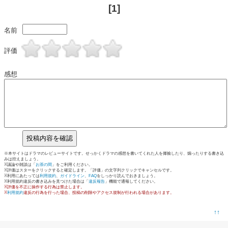
[1]
名前
評価
感想
※本サイトはドラマのレビューサイトです。せっかくドラマの感想を書いてくれた人を揶揄したり、煽ったりする書き込
みは控えましょう。
※議論や雑談は「
お茶の間
」をご利用ください。
※評価はスターをクリックすると確定します。「評価」の文字列クリックでキャンセルです。
※利用にあたっては
利用規約
、
ガイドライン
、
FAQ
をしっかり読んでおきましょう。
※利用規約違反の書き込みを見つけた場合は「
違反報告
」機能で通報してください。
※評価を不正に操作する行為は禁止します。
※
利用規約
違反の行為を行った場合、投稿の削除やアクセス規制が行われる場合があります。
↑↑