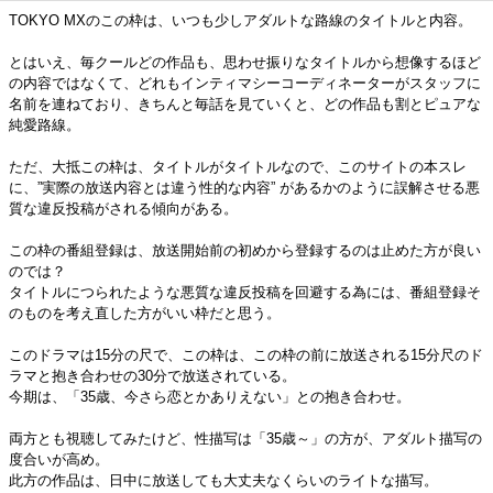
TOKYO MXのこの枠は、いつも少しアダルトな路線のタイトルと内容。
とはいえ、毎クールどの作品も、思わせ振りなタイトルから想像するほど
の内容ではなくて、どれもインティマシーコーディネーターがスタッフに
名前を連ねており、きちんと毎話を見ていくと、どの作品も割とピュアな
純愛路線。
ただ、大抵この枠は、タイトルがタイトルなので、このサイトの本スレ
に、”実際の放送内容とは違う性的な内容” があるかのように誤解させる悪
質な違反投稿がされる傾向がある。
この枠の番組登録は、放送開始前の初めから登録するのは止めた方が良い
のでは？
タイトルにつられたような悪質な違反投稿を回避する為には、番組登録そ
のものを考え直した方がいい枠だと思う。
このドラマは15分の尺で、この枠は、この枠の前に放送される15分尺のド
ラマと抱き合わせの30分で放送されている。
今期は、「35歳、今さら恋とかありえない」との抱き合わせ。
両方とも視聴してみたけど、性描写は「35歳～」の方が、アダルト描写の
度合いが高め。
此方の作品は、日中に放送しても大丈夫なくらいのライトな描写。