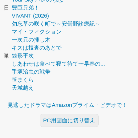
日
豊臣兄弟！
VIVANT (2026)
勿忘草の咲く町で～安曇野診療記～
マイ・フィクション
一次元の挿し木
キスは捜査のあとで
単
銭形平次
しあわせは食べて寝て待て〜早春の...
手塚治虫の戦争
笹まくら
天城越え
見逃したドラマはAmazonプライム・ビデオで！
PC用画面に切り替え