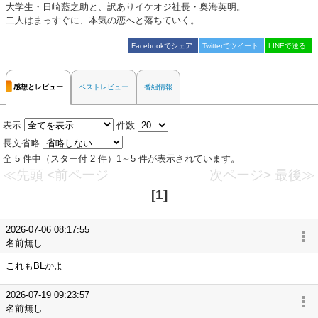
大学生・日崎藍之助と、訳ありイケオジ社長・奥海英明。
二人はまっすぐに、本気の恋へと落ちていく。
Facebookでシェア
Twitterでツイート
LINEで送る
感想とレビュー
ベストレビュー
番組情報
表示
件数
長文省略
全 5 件中（スター付 2 件）1～5 件が表示されています。
≪先頭
<前ページ
次ページ>
最後≫
[1]
2026-07-06 08:17:55
名前無し
これもBLかよ
2026-07-19 09:23:57
名前無し