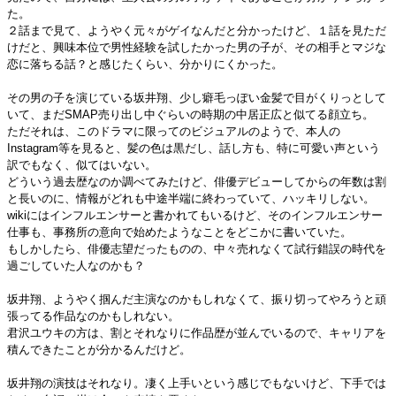
た。
２話まで見て、ようやく元々がゲイなんだと分かったけど、１話を見ただ
けだと、興味本位で男性経験を試したかった男の子が、その相手とマジな
恋に落ちる話？と感じたくらい、分かりにくかった。
その男の子を演じている坂井翔、少し癖毛っぽい金髪で目がくりっとして
いて、まだSMAP売り出し中ぐらいの時期の中居正広と似てる顔立ち。
ただそれは、このドラマに限ってのビジュアルのようで、本人の
Instagram等を見ると、髪の色は黒だし、話し方も、特に可愛い声という
訳でもなく、似てはいない。
どういう過去歴なのか調べてみたけど、俳優デビューしてからの年数は割
と長いのに、情報がどれも中途半端に終わっていて、ハッキリしない。
wikiにはインフルエンサーと書かれてもいるけど、そのインフルエンサー
仕事も、事務所の意向で始めたようなことをどこかに書いていた。
もしかしたら、俳優志望だったものの、中々売れなくて試行錯誤の時代を
過ごしていた人なのかも？
坂井翔、ようやく掴んだ主演なのかもしれなくて、振り切ってやろうと頑
張ってる作品なのかもしれない。
君沢ユウキの方は、割とそれなりに作品歴が並んでいるので、キャリアを
積んできたことが分かるんだけど。
坂井翔の演技はそれなり。凄く上手いという感じでもないけど、下手では