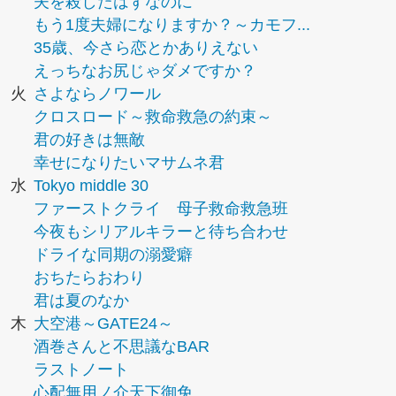
夫を殺したはずなのに
もう1度夫婦になりますか？～カモフ...
35歳、今さら恋とかありえない
えっちなお尻じゃダメですか？
火
さよならノワール
クロスロード～救命救急の約束～
君の好きは無敵
幸せになりたいマサムネ君
水
Tokyo middle 30
ファーストクライ 母子救命救急班
今夜もシリアルキラーと待ち合わせ
ドライな同期の溺愛癖
おちたらおわり
君は夏のなか
木
大空港～GATE24～
酒巻さんと不思議なBAR
ラストノート
心配無用ノ介天下御免