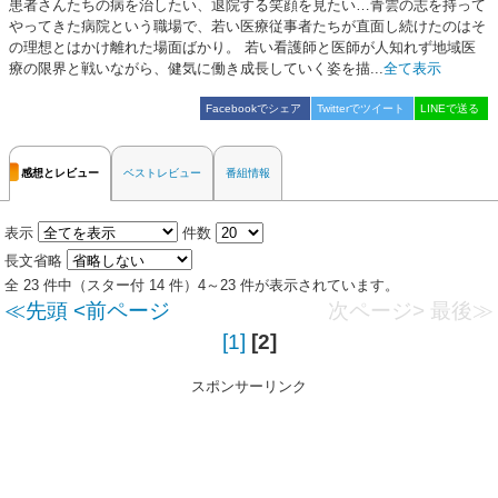
患者さんたちの病を治したい、退院する笑顔を見たい…青雲の志を持って
やってきた病院という職場で、若い医療従事者たちが直面し続けたのはそ
の理想とはかけ離れた場面ばかり。 若い看護師と医師が人知れず地域医
療の限界と戦いながら、健気に働き成長していく姿を描...
全て表示
Facebookでシェア
Twitterでツイート
LINEで送る
感想とレビュー
ベストレビュー
番組情報
表示
件数
長文省略
全 23 件中（スター付 14 件）4～23 件が表示されています。
≪先頭
<前ページ
次ページ>
最後≫
[1]
[2]
スポンサーリンク