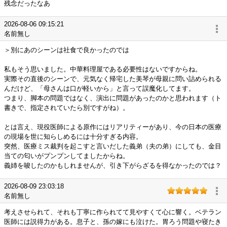
残念だったなあ
2026-08-06 09:15:21
名前無し
＞別にあのシーンは社食で良かったのでは
私もそう思いました。中華料理屋である必要性はないですからね。
実際その直後のシーンで、元気なく帰宅した美琴が母親に問い詰められる
んだけど、「母さんは口が軽いから」と言って誤魔化してます。
つまり、脚本の問題ではなく、演出に問題があったのかと思われます（ト
書きで、指定されていたら別ですがね）。
とは言え、現役医師による原作にはリアリティーがあり、今の日本の医療
の現場を世に知らしめるには十分すぎる内容。
突然、医療ミス裁判を起こすと言いだした義弟（夫の弟）にしても、金目
当ての匂いがプンプンしてましたからね。
義姉を唆したのかもしれませんが、引き下がらざるを得なかったのでは？
2026-08-09 23:03:18
名前無し
考えさせられて、それも丁寧に作られてて見やすくて心に響く。ベテラン
医師には説得力がある。息子と、孫の嫁にも泣けた。胃ろう問題や寝たき