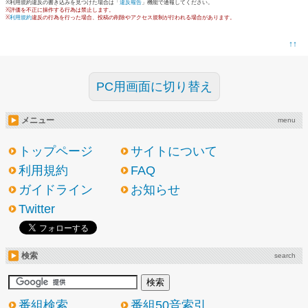
※利用規約違反の書き込みを見つけた場合は「
違反報告
」機能で通報してください。
※評価を不正に操作する行為は禁止します。
※
利用規約
違反の行為を行った場合、投稿の削除やアクセス規制が行われる場合があります。
↑↑
PC用画面に切り替え
メニュー
menu
トップページ
サイトについて
利用規約
FAQ
ガイドライン
お知らせ
Twitter
検索
search
番組検索
番組50音索引