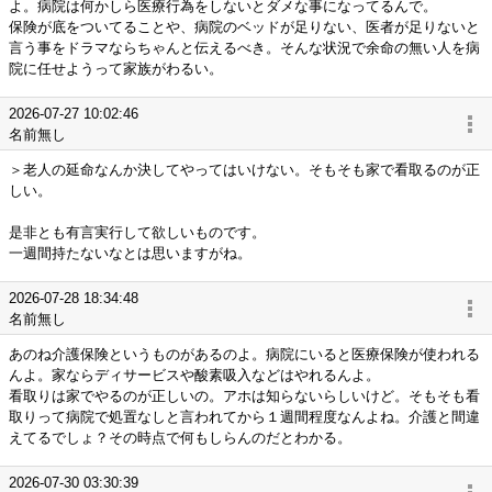
よ。病院は何かしら医療行為をしないとダメな事になってるんで。
保険が底をついてることや、病院のベッドが足りない、医者が足りないと
言う事をドラマならちゃんと伝えるべき。そんな状況で余命の無い人を病
院に任せようって家族がわるい。
2026-07-27 10:02:46
名前無し
＞老人の延命なんか決してやってはいけない。そもそも家で看取るのが正
しい。
是非とも有言実行して欲しいものです。
一週間持たないなとは思いますがね。
2026-07-28 18:34:48
名前無し
あのね介護保険というものがあるのよ。病院にいると医療保険が使われる
んよ。家ならディサービスや酸素吸入などはやれるんよ。
看取りは家でやるのが正しいの。アホは知らないらしいけど。そもそも看
取りって病院で処置なしと言われてから１週間程度なんよね。介護と間違
えてるでしょ？その時点で何もしらんのだとわかる。
2026-07-30 03:30:39