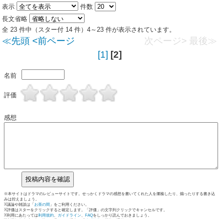
表示
件数
長文省略
全 23 件中（スター付 14 件）4～23 件が表示されています。
≪先頭
<前ページ
次ページ>
最後≫
[1]
[2]
名前
評価
感想
※本サイトはドラマのレビューサイトです。せっかくドラマの感想を書いてくれた人を揶揄したり、煽ったりする書き込
みは控えましょう。
※議論や雑談は「
お茶の間
」をご利用ください。
※評価はスターをクリックすると確定します。「評価」の文字列クリックでキャンセルです。
※利用にあたっては
利用規約
、
ガイドライン
、
FAQ
をしっかり読んでおきましょう。