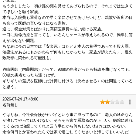
い家族。
もう少ししたら、初ひ孫の顔を見せてあげられるので、それまでは生きて
てほしいと願う家族。
本当は入院費も重荷なので早く楽にさせてあげたいけど、親族や近所の目
も合って医師の言いなりになる家族。
逆に、税金対策とばかりに高額医療費を払い続ける家族。
一口に延命治療と言っても、いろんなケースが考えられるので、簡単に答
えが出せない問題。
ちなみに今の日本では「安楽死」はたとえ本人の希望であっても殺人罪。
治療法があるにもかかわらず何もしなかったら（家族が訴えたら）、過失
致死罪に問われる可能性も。
谷崎医師（内藤剛志）だって、90歳の患者だったら持論を曲げなくても、
60歳の患者だったら迷うはず。
ギリギリの選択を医師にだけ押し付ける（決めさせる）のは間違っている
と思う。
2026-07-24 17:48:06
名前無し
やはりね。今社会保険がヤバイという事に成ってるのに、老人の延命なん
か決してやってはいけない。そもそも家で看取るのが正しい。病院に連れ
てくるのは治療してくれと云う事だから何もしないわけにはいかない。
余命何日とか言われたらでは家で過ごしてくださいと帰してもいいんだ