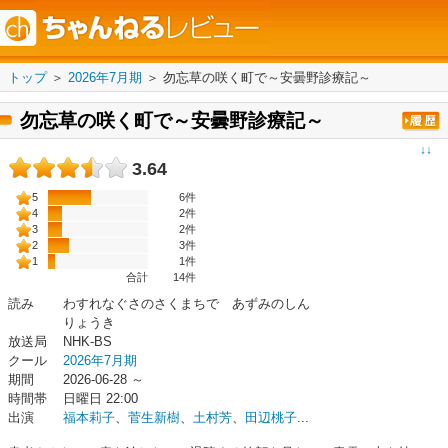
トップ
＞
2026年7月期
＞
勿忘草の咲く町で～安曇野診療記～
勿忘草の咲く町で～安曇野診療記～
↓↓
3.64
5
6件
4
2件
3
2件
2
3件
1
1件
合計
14
件
読み
わすれなぐさのさくまちで あずみのしん
りょうき
放送局
NHK-BS
クール
2026年7月期
期間
2026-06-28 ～
時間帯
日曜日 22:00
出演
福本莉子
、
菅生新樹
、
土村芳
、
田辺桃子
...