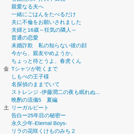
親愛なる夫へ
一緒にごはんをたべるだけ
夫に不倫をお願いされました
夫婦と16歳～狂気の隣人～
普通の恋愛
未婚詐欺 私の知らない彼の顔
今から、親友やめようか。
ちょっと待とうよ、春虎くん
金
Tシャツが乾くまで
しもべの王子様
名探偵のままでいて
ストレンジ -伊藤潤二の夜も眠れぬ...
晩酌の流儀5 夏編
土
リーガルビート
告白ー25年目の秘密ー
永久少年-Eternal Boys-
リラの花咲くけものみち２