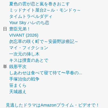
夏色の雲が恋と嵐を巻きおこす
ミッドナイト屋台2～ル・モンドゥ～
タイムトラベルダディ
Your Sky ハレのち恋
日
豊臣兄弟！
VIVANT (2026)
勿忘草の咲く町で～安曇野診療記～
マイ・フィクション
一次元の挿し木
キスは捜査のあとで
単
銭形平次
しあわせは食べて寝て待て〜早春の...
手塚治虫の戦争
笹まくら
天城越え
見逃したドラマはAmazonプライム・ビデオで！