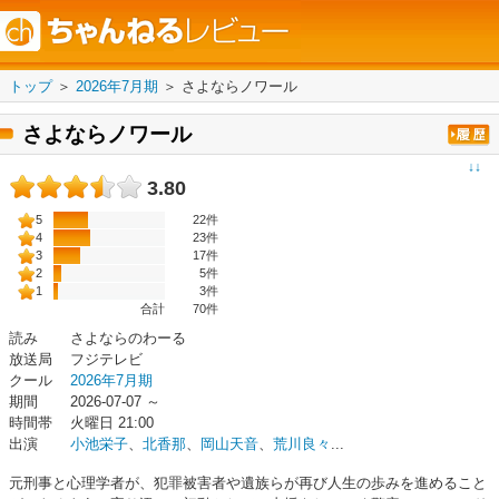
トップ
＞
2026年7月期
＞
さよならノワール
さよならノワール
↓↓
3.80
5
22件
4
23件
3
17件
2
5件
1
3件
合計
70
件
読み
さよならのわーる
放送局
フジテレビ
クール
2026年7月期
期間
2026-07-07 ～
時間帯
火曜日 21:00
出演
小池栄子
、
北香那
、
岡山天音
、
荒川良々
...
元刑事と心理学者が、犯罪被害者や遺族らが再び人生の歩みを進めること