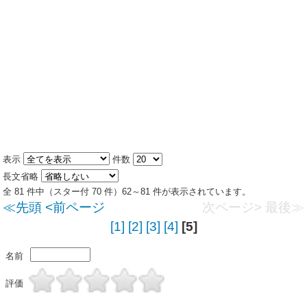
表示
件数
長文省略
全 81 件中（スター付 70 件）62～81 件が表示されています。
≪先頭
<前ページ
次ページ>
最後≫
[1]
[2]
[3]
[4]
[5]
名前
評価