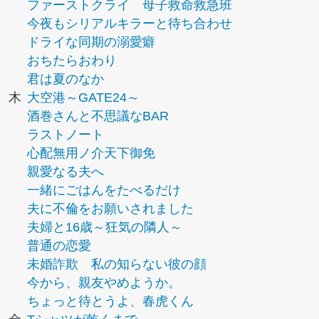
ファーストクライ 母子救命救急班
今夜もシリアルキラーと待ち合わせ
ドライな同期の溺愛癖
おちたらおわり
君は夏のなか
木
大空港～GATE24～
酒巻さんと不思議なBAR
ラストノート
心配無用ノ介天下御免
親愛なる夫へ
一緒にごはんをたべるだけ
夫に不倫をお願いされました
夫婦と16歳～狂気の隣人～
普通の恋愛
未婚詐欺 私の知らない彼の顔
今から、親友やめようか。
ちょっと待とうよ、春虎くん