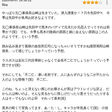
2026-08-07 19:56:22
Rire
やっぱり元◯暴係長山崎は生きていた。潜入捜査か！？只今失踪中🏃 今
季は失踪中が各局お好きなようです。
元◯暴係長山崎は失踪中で黒木のバディで元夫だか元恋人でってそれは前
季か？(笑) でも、今季も黒木の陰病の原因と娘に会えない原因はこの人
のようです。という予想。
踏み込み過ぎて孤狼の血役所広司になっちゃいそうですかね渡部篤郎山崎
係長…って感じでしょうか？っていう予想。
ラスボスは反社三代目導師じゃなくて会長不二仁でしょうか？っていう予
想ですが(笑)
それにしても「不二仁」凄い名前です。人にあらずのような二が不たから
人のような怪物？(笑) 不二仁。
このね、ちょっと冴えない感じのお爺さんが実はアウトレイジな訳よ、だ
から人は怖いのよ。そんな見るからに怪しげだったり悪そうだったりする
人はそ～でもないのよ🤭 それって基本(笑)
黒木の暗くて背負ってます、あ・た・し。キャラが辛気臭くて(笑) 小池