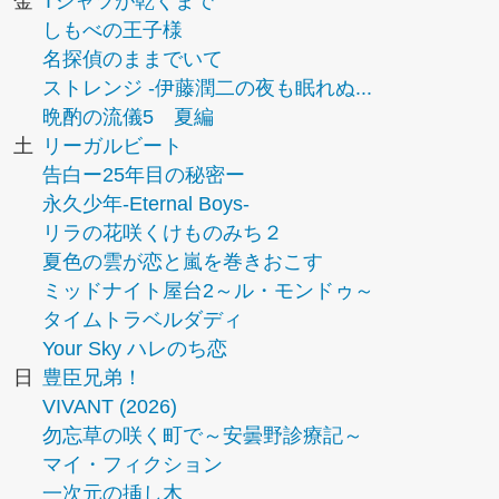
金
Tシャツが乾くまで
しもべの王子様
名探偵のままでいて
ストレンジ -伊藤潤二の夜も眠れぬ...
晩酌の流儀5 夏編
土
リーガルビート
告白ー25年目の秘密ー
永久少年-Eternal Boys-
リラの花咲くけものみち２
夏色の雲が恋と嵐を巻きおこす
ミッドナイト屋台2～ル・モンドゥ～
タイムトラベルダディ
Your Sky ハレのち恋
日
豊臣兄弟！
VIVANT (2026)
勿忘草の咲く町で～安曇野診療記～
マイ・フィクション
一次元の挿し木