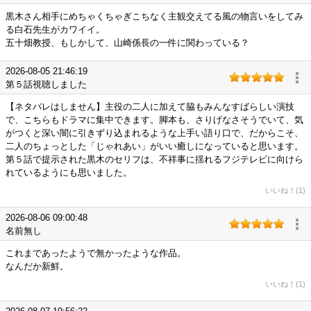
黒木さん相手にめちゃくちゃぎこちなく主観交えてる風の物言いをしてみ
る白石先生がカワイイ。
五十畑教授、もしかして、山崎係長の一件に関わっている？
2026-08-05 21:46:19
第５話視聴しました
【ネタバレはしません】主役の二人に加えて脇もみんなすばらしい演技
で、こちらもドラマに集中できます。脚本も、さりげなさそうでいて、気
がつくと深い闇に引きずり込まれるような上手い語り口で、だからこそ、
二人のちょっとした「じゃれあい」がいい癒しになっていると思います。
第５話で提示された黒木のセリフは、不祥事に揺れるフジテレビに向けら
れているようにも思いました。
いいね！(1)
2026-08-06 09:00:48
名前無し
これまであったようで無かったような作品。
なんだか新鮮。
いいね！(1)