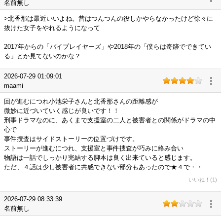
名前無し
>北香那は最近いいよね。昔はつんつんの役しかやらなかったけど徐々に
抜けた女子をやれるようになって
2017年からの「バイプレイヤーズ」や2018年の「僕らは奇跡でできてい
る」とか見てないのかな？
2026-07-29 01:09:01
maami
回が進むにつれ小池栄子さんと北香那さんの距離感が
微妙に近づいていく感じが良いです！！
刑事ドラマなのに、あくまで支援室の二人と被害者との関係がドラマの中
心で
事件捜査はサイドストーリーの位置づけです。
ストーリーが進むにつれ、支援室と事件捜査が巧みに絡み合い
物語は一話でしっかり完結する脚本は良く出来ていると感じます。
ただ、４話は少し被害者に共感できない部分もあったので★４で・・
いいね！(1)
2026-07-29 08:33:39
名前無し