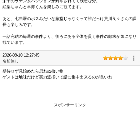
栄子のラテン系パッションが封印されてて残念な分。
絵梨ちゃんと卓海くんを楽しみに観てます。
あと、七曲署のボスみたいな藤堂じゃなくって誰だっけ荒川良々さんの課
長も楽しみです。
一話完結の毎週の事件より、後ろにある全体を貫く事件の顛末が気になり
観ています。
2026-08-10 12:27:45
名前無し
期待せず見始めたら思わぬ拾い物
ゲストは地味だけど実力派揃いで話に集中出来るのが良いわ
スポンサーリンク