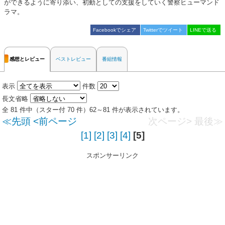
ができるように寄り添い、初動としての支援をしていく警察ヒューマンド
ラマ。
Facebookでシェア
Twitterでツイート
LINEで送る
感想とレビュー
ベストレビュー
番組情報
表示
件数
長文省略
全 81 件中（スター付 70 件）62～81 件が表示されています。
≪先頭
<前ページ
次ページ>
最後≫
[1]
[2]
[3]
[4]
[5]
スポンサーリンク