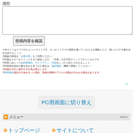
感想
※本サイトはドラマのレビューサイトです。せっかくドラマの感想を書いてくれた人を揶揄したり、煽ったりする書き込
みは控えましょう。
※議論や雑談は「
お茶の間
」をご利用ください。
※評価はスターをクリックすると確定します。「評価」の文字列クリックでキャンセルです。
※利用にあたっては
利用規約
、
ガイドライン
、
FAQ
をしっかり読んでおきましょう。
※利用規約違反の書き込みを見つけた場合は「
違反報告
」機能で通報してください。
※評価を不正に操作する行為は禁止します。
※
利用規約
違反の行為を行った場合、投稿の削除やアクセス規制が行われる場合があります。
↑↑
PC用画面に切り替え
メニュー
menu
トップページ
サイトについて