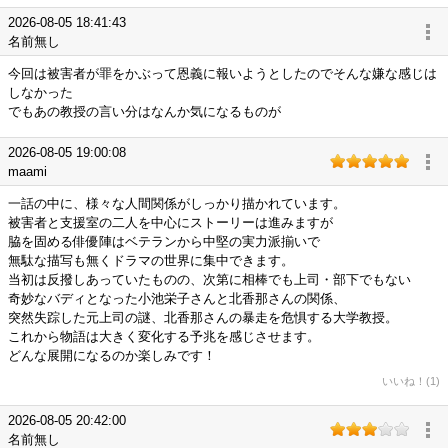
2026-08-05 18:41:43
名前無し
今回は被害者が罪をかぶって恩義に報いようとしたのでそんな嫌な感じは
しなかった
でもあの教授の言い分はなんか気になるものが
2026-08-05 19:00:08
maami
一話の中に、様々な人間関係がしっかり描かれています。
被害者と支援室の二人を中心にストーリーは進みますが
脇を固める俳優陣はベテランから中堅の実力派揃いで
無駄な描写も無くドラマの世界に集中できます。
当初は反撥しあっていたものの、次第に相棒でも上司・部下でもない
奇妙なバディとなった小池栄子さんと北香那さんの関係、
突然失踪した元上司の謎、北香那さんの暴走を危惧する大学教授。
これから物語は大きく変化する予兆を感じさせます。
どんな展開になるのか楽しみです！
いいね！(1)
2026-08-05 20:42:00
名前無し