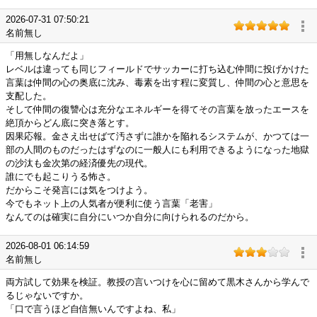
2026-07-31 07:50:21
名前無し
「用無しなんだよ」
レベルは違っても同じフィールドでサッカーに打ち込む仲間に投げかけた
言葉は仲間の心の奥底に沈み、毒素を出す程に変質し、仲間の心と意思を
支配した。
そして仲間の復讐心は充分なエネルギーを得てその言葉を放ったエースを
絶頂からどん底に突き落とす。
因果応報。金さえ出せばて汚さずに誰かを陥れるシステムが、かつては一
部の人間のものだったはずなのに一般人にも利用できるようになった地獄
の沙汰も金次第の経済優先の現代。
誰にでも起こりうる怖さ。
だからこそ発言には気をつけよう。
今でもネット上の人気者が便利に使う言葉「老害」
なんてのは確実に自分にいつか自分に向けられるのだから。
2026-08-01 06:14:59
名前無し
両方試して効果を検証。教授の言いつけを心に留めて黒木さんから学んで
るじゃないですか。
「口で言うほど自信無いんですよね、私」