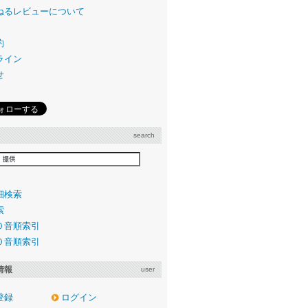
ねるレビューについて
約
ライン
せ
search
細検索
索
０音順索引
０音順索引
情報
user
登録
ログイン