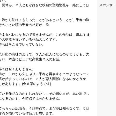
ない。
、夏休み、２人ともが好きな映画の聖地巡礼を一緒にしてほ
スポンサー
に渉から助けてもらったことがあるということが、千春の脳
の小さい頃の千春の格好が…💦
全ネタバレになるので書きませんが、この作品は、BLにもま
心の交流を描いている作品のようです。
持ちはそこまでいっていない。
思い出の意味のようで、２人が恋人になるのかどうかも、先
らい、本当にピュアな高校生２人のお話。
容では全くありません。
渉が、これから久しぶりに千春と再会する？のようなシーン
語が始まっているので、２人が恋人関係になるのかどうか、
があります。(全６話のようです)
ている作品なのかもしれないし、その思い出が、思い出でし
になるのかも、今時点では分かりません。
てもらった記憶も、４話時点で、まだ渉は知らなくて、５話
交流を描いている作品だと思います。