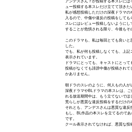
アンデスさん？が投稿する本スレには
ュー投稿する本スレだけ立てて頂きた
私が感想投稿しただけの深夜ドラマの
入るので、中傷や違反の投稿をしても
スレにはレビュー投稿しないようにし
することが危惧される限り、今後もそ
このドラマも、私は毎回とても良いと
した。
でも、私が何も投稿しなくても、上記
表示されています。
ドラマにとっても、キャストにとって
投稿がなくても誹謗中傷が投稿されて
かありません。
朝ドラのスレのように、何人もの人が
深夜ドラマやBLドラマの本スレは、
れる放送期間中は、もう立てないでほ
荒らしが悪質な違反投稿をするだけの
それとも、アンデスさんは悪質な違反
もし、BL作品の本スレを立てるので
です。
クール表示されてなければ、悪質な投