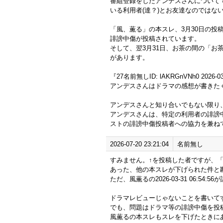
番組登録をしたアンデスさんについて
いる利用者(達？)とお友達なのではな
「風、薫る」の本スレ、3月30日の投稿、2
誹謗中傷が投稿されています。
そして、翌3月31日、お茶の間の「お
があります。
『27名前無しID: lAKRGnVNh0 2026-03-
アンデスさんはドラマの感想が書きたく
アンデスさんと知り合いでもない限り
アンデスさんは、特定の利用者の誹謗
ストの誹謗中傷投稿者への協力を兼ね
2026-07-20 23:21:04
名前無し
すみません。↑を投稿した者ですが、
あった、他の本スレが下げられた件と
ただ、風薫るの2026-03-31 06:5
ドラマレビューじゃないことを書いて
でも、問題はドラマ等の誹謗中傷を投
風薫るの本スレもスレを下げたときに