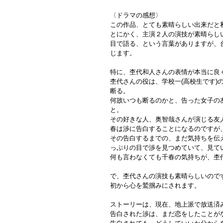
〈ドラマの感想〉
この作品、とても素晴らしい出来だと
とにかく、主演２人の演技が素晴らし
目で語る、という言葉がありますが、
じます。
特に、杢代和人さんの表情が本当に良
杢代さんの役は、学校一(高校生です)
断る。
何故いつも断るのかと、告った女子の
と。
その好きな人、奥智哉さんが演じる友
春は渉に告白することになるのですが
その告白するまでの、まだ気持ちを伝
っぷりの目で渉を見つめていて、見て
何も言わなくても千春の気持ちが、杢
で、杢代さんの演技も素晴らしいので
初から心を鷲掴みにされます。
ストーリーは、現在、地上派で放送済み
告白された渉は、まだ恋をしたことが