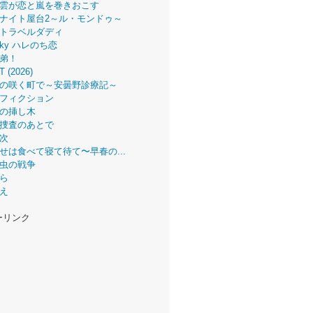
雲が恋と嵐を巻きおこす
ナイト屋台2～ル・モンドゥ～
トラベルダディ
 Sky ハレのち恋
弟！
T (2026)
の咲く町で～安曇野診療記～
フィクション
の挿し木
捜査のあとで
次
せは食べて寝て待て〜早春の...
虫の戦争
ら
え
ーリンク