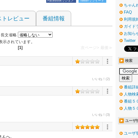
Facebookでシェア
Twitterでツイート
ちゃん
FAQ
ストレビュー
番組情報
利用規
ガイド
お知ら
長文省略
Twitter
件が表示されています。
[1]
次ページ>
最後≫
検索
いいね！(2)
番組詳
人物検
番組５
人物５
いいね！(3)
ユーザ
ユーザ
さんへ。