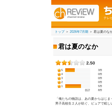
channel review
テレ
トップ
＞
2026年7月期
＞
君は夏のな
君は夏のなか
2.50
5
3件
4
0件
3
0件
2
0件
1
5件
合計
8
件
「俺たちの物語は、あの夏からはじま
男子高校生２人が紡ぐ、ピュアで眩し