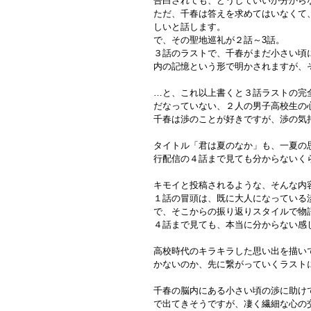
告白されても、どうしていいか分から
ただ、千春は答えを求めてはいなくて
しいと話します。
で、その聖地巡礼が２話～3話。
３話のラストで、千春がまだ小さい頃
内の記憶という形で明かされますが、そ
…と、これ以上書くと３話ラストの完
だなっていない、２人の男子高校生の
千春は渉のことが好きですが、渉の気
タイトル「君は夏のなか」も、一夏の
行配信の４話まで見ても分からないく
キモイと投稿されるような、そんな内
１話の冒頭は、既に大人になっている
で、そこからの振り返りスタイルで物
４話まで見ても、本当に分からない感じ
高校時代のキラキラした思い出を描い
かないのか、先に繋がっていくラスト
千春の脳内にある小さい頃の渉に助け
で出てきそうですが、凄く繊細な心の