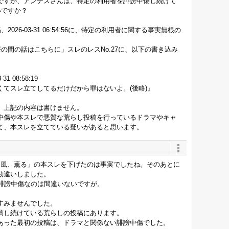
ですが、アンデスさんは、特定の利用者を誹謗中傷し続けて
いですか？
026-03-31 06:54:56に、特定の利用者に関する事実無根の
茶の間の話はこちらに」スレのレスNo.27に、以下の書き込み
31 08:58:19
てスレ立てしてるだけだから罪はないよ。(後略)』
、上記の内容は書けません。
中傷や本スレで悪質な荒らし投稿を行っているドラマやキャ
て、本スレを立てている疑いがあると思います。
「風、薫る」の本スレを下げたのは事実でしたね。そのあとに
勘違いしました。
4:56が誹謗中傷なのは間違いないですが。
すみませんでした。
稿し続けている荒らしの投稿にあります。
あった最初の投稿は、ドラマと関係ない誹謗中傷でした。