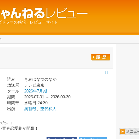
ビドラマの感想・レビューサイト
か
↓↓
読み
きみはなつのなか
放送局
テレビ東京
クール
2026年7月期
期間
2026-07-01 ～ 2026-09-30
時間帯
水曜日 24:30
出演
奥智哉
、
杢代和人
った。」
い青春恋愛劇が開幕！
メニュ