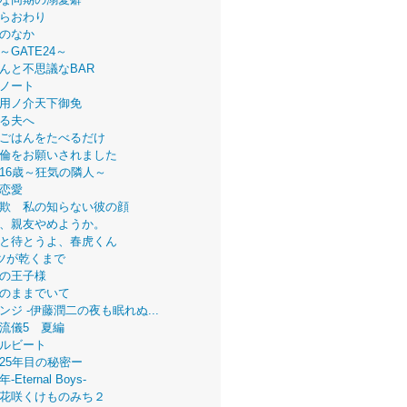
らおわり
のなか
～GATE24～
んと不思議なBAR
ノート
用ノ介天下御免
る夫へ
ごはんをたべるだけ
倫をお願いされました
16歳～狂気の隣人～
恋愛
欺 私の知らない彼の顔
、親友やめようか。
と待とうよ、春虎くん
ツが乾くまで
の王子様
のままでいて
ンジ -伊藤潤二の夜も眠れぬ...
流儀5 夏編
ルビート
25年目の秘密ー
Eternal Boys-
花咲くけものみち２