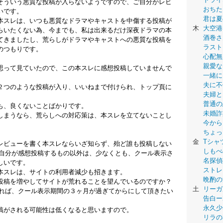
そういう悪質な投稿が入らないようですので、ご自分がレビ
おちた
いです。
君は夏
本スレは、いつも悪質なドラマやキャストを中傷する投稿が
木
大空港
らいたくない為、今までも、私は出来るだけ深夜ドラマの本
酒巻さ
てきましたし、荒らしがドラマやキャストへの悪質な投稿を
ラスト
のつもりです。
心配無
親愛な
思って見ていたので、この本スレに感想投稿していませんで
一緒に
夫に不
２つのような投稿が入り、いいねまで付けられ、トップ頁に
夫婦と
普通の
も、良くないことばかりです。
未婚詐
しまうなら、荒らしへの対応策は、本スレを立てないことし
今から
ちょっ
金
Tシャ
レビューを書く本スレならいざ知らず、殆ど誰も投稿しない
しもべ
ご自分が感想投稿するもの以外は、少なくとも、クール表示さ
名探偵
しいです。
ストレ
本スレは、サイトの利用者減少も招きます。
晩酌の
投稿を増やしてサイトが荒れることを望んでいるのですか？
土
リーガ
あれば、クール表示期間の３ヶ月が過ぎてからにして頂きたい
告白ー
永久少年-
稿がされる可能性は低くなると思いますので。
リラの