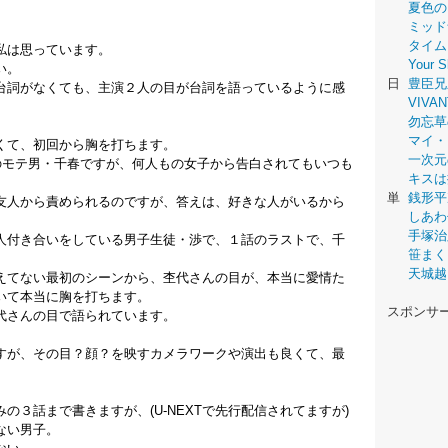
夏色の
ミッド
タイム
私は思っています。
Your
い。
日
豊臣兄
台詞がなくても、主演２人の目が台詞を語っているように感
VIVAN
勿忘草
マイ・
くて、初回から胸を打ちます。
一次元
のモテ男・千春ですが、何人もの女子から告白されてもいつも
キスは
単
銭形平
友人から責められるのですが、答えは、好きな人がいるから
しあわ
手塚治
人付き合いをしている男子生徒・渉で、１話のラストで、千
笹まく
、
天城越
えてない最初のシーンから、杢代さんの目が、本当に愛情た
いて本当に胸を打ちます。
スポンサ
代さんの目で語られています。
すが、その目？顔？を映すカメラワークや演出も良くて、最
の３話まで書きますが、(U-NEXTで先行配信されてますが)
ない男子。