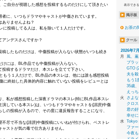
は、ご自分が視聴した感想を投稿するものだけにして頂きたい
表示でき
掲示板
用者に、いつもドラマやキャストが中傷されています。
はありませんよね？
お茶の
スレに投稿してる人は、私を除いて１人だけです。
てアンデスさんですか？
クール
2026年7
投稿したものだけは、中傷投稿が入らない状態がいつも続き
月
風、薫
ブラッ
だけには、BL作品でも中傷投稿が入らない。
GTO (
て投稿するドラマだけ、本スレを立てて下さい。
夫を殺
ともう１人だけで、BL作品の本スレは、他には誰も感想投稿
もう1
中傷に終始した具体的内容に触れていない投稿をレビューとは
35歳
えっち
火
さよな
、私が感想投稿した深夜ドラマの本スレ(特にBL作品本スレ
クロス
演している本スレ)は、いつもドラマやキャストを(誹謗)中傷
君の好
らしの投稿が入るので、その度に違反報告することになり、
幸せに
水
Tokyo 
不尽で不当な(誹謗)中傷投稿にいいねが付けられ、ベストレ
ファー
キャストが気の毒で仕方ありません。
今夜も
ドライ