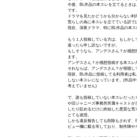
今後、BL作品の本スレを立てるとき
です。
ドラマを見たかどうかも分からない利
荒らしの為に本スレを立てている訳で
現在、深夜ドラマ、特にBL作品の本
もう１人投稿している方は、もしかし
違ったら申し訳ないですが。
もしそうなら、アンデスさん？が感想
ます。
アンデスさん？が感想投稿する本スレ
それならば、アンデスさん？が視聴し
現状、BL作品に投稿してる利用者は私
しない本スレになっています。(作品
考えていません)
で、誰も投稿していない本スレだったり
や旧ジャニーズ事務所所属キャストが主
したり貶めるだけに終始した悪質な荒
とても迷惑。
しかも違反報告しても削除もされず、理
ビュー欄に載る等しており、制作陣や