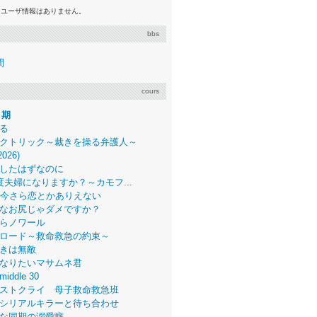
るユーザ情報はありません。
bbs
間
cours
月期
る
クトリック～裁きを操る弁護人～
2026)
したはずなのに
度夫婦になりますか？～カモフ...
、今さら恋とかありえない
なお尻じゃダメですか？
らノワール
ロード～救命救急の約束～
きは無敵
なりたいマサムネ君
middle 30
ストクライ 母子救命救急班
シリアルキラーと待ち合わせ
な同期の溺愛癖