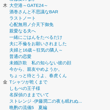
木
大空港～GATE24～
酒巻さんと不思議なBAR
ラストノート
心配無用ノ介天下御免
親愛なる夫へ
一緒にごはんをたべるだけ
夫に不倫をお願いされました
夫婦と16歳～狂気の隣人～
普通の恋愛
未婚詐欺 私の知らない彼の顔
今から、親友やめようか。
ちょっと待とうよ、春虎くん
金
Tシャツが乾くまで
しもべの王子様
名探偵のままでいて
ストレンジ -伊藤潤二の夜も眠れぬ...
晩酌の流儀5 夏編