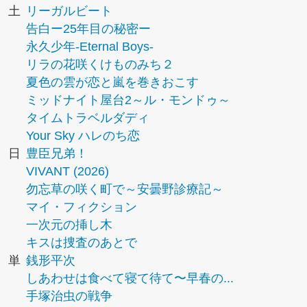
土
リーガルビート
告白ー25年目の秘密ー
永久少年-Eternal Boys-
リラの花咲くけものみち２
夏色の雲が恋と嵐を巻きおこす
ミッドナイト屋台2～ル・モンドゥ～
タイムトラベルダディ
Your Sky ハレのち恋
日
豊臣兄弟！
VIVANT (2026)
勿忘草の咲く町で～安曇野診療記～
マイ・フィクション
一次元の挿し木
キスは捜査のあとで
単
銭形平次
しあわせは食べて寝て待て〜早春の...
手塚治虫の戦争