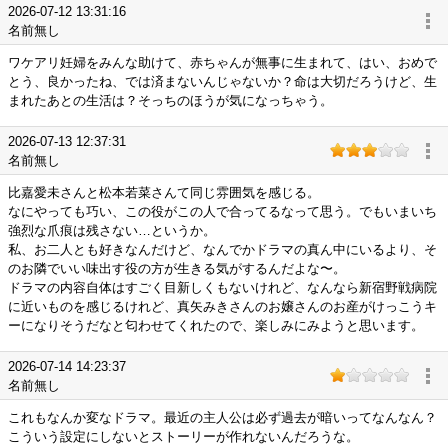
2026-07-12 13:31:16
名前無し
ワケアリ妊婦をみんな助けて、赤ちゃんが無事に生まれて、はい、おめで
とう、良かったね、では済まないんじゃないか？命は大切だろうけど、生
まれたあとの生活は？そっちのほうが気になっちゃう。
2026-07-13 12:37:31
名前無し
比嘉愛未さんと松本若菜さんて同じ雰囲気を感じる。
なにやっても巧い、この役がこの人で合ってるなって思う。でもいまいち
強烈な爪痕は残さない…というか。
私、お二人とも好きなんだけど、なんでかドラマの真ん中にいるより、そ
のお隣でいい味出す役の方が生きる気がするんだよな〜。
ドラマの内容自体はすごく目新しくもないけれど、なんなら新宿野戦病院
に近いものを感じるけれど、真矢みきさんのお嬢さんのお産がけっこうキ
ーになりそうだなと匂わせてくれたので、楽しみにみようと思います。
2026-07-14 14:23:37
名前無し
これもなんか変なドラマ。最近の主人公は必ず過去が暗いってなんなん？
こういう設定にしないとストーリーが作れないんだろうな。