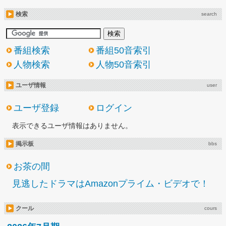
検索
search
番組検索
番組50音索引
人物検索
人物50音索引
ユーザ情報
user
ユーザ登録
ログイン
表示できるユーザ情報はありません。
掲示板
bbs
お茶の間
見逃したドラマはAmazonプライム・ビデオで！
クール
cours