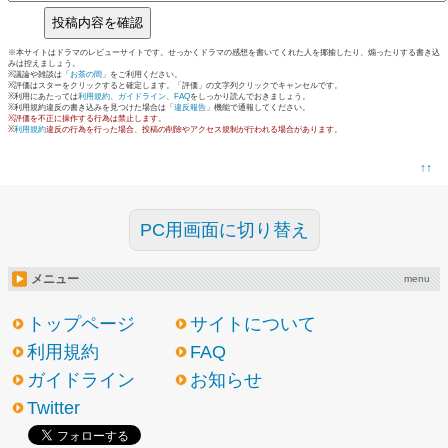
※本サイトはドラマのレビューサイトです。せっかくドラマの感想を書いてくれた人を揶揄したり、煽ったりする書き込
みは控えましょう。
※議論や雑談は「
お茶の間
」をご利用ください。
※評価はスターをクリックすると確定します。「評価」の文字列クリックでキャンセルです。
※利用にあたっては
利用規約
、
ガイドライン
、
FAQ
をしっかり読んでおきましょう。
※利用規約違反の書き込みを見つけた場合は「
違反報告
」機能で通報してください。
※評価を不正に操作する行為は禁止します。
※
利用規約
違反の行為を行った場合、投稿の削除やアクセス規制が行われる場合があります。
↑↑
PC用画面に切り替え
メニュー
menu
トップページ
サイトについて
利用規約
FAQ
ガイドライン
お知らせ
Twitter