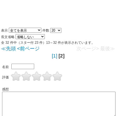
表示
件数
長文省略
全 32 件中（スター付 23 件）13～32 件が表示されています。
≪先頭
<前ページ
次ページ>
最後≫
[1]
[2]
名前
評価
感想