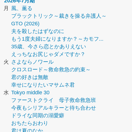
2026年7月期
月
風、薫る
ブラックトリック～裁きを操る弁護人～
GTO (2026)
夫を殺したはずなのに
もう1度夫婦になりますか？～カモフ...
35歳、今さら恋とかありえない
えっちなお尻じゃダメですか？
火
さよならノワール
クロスロード～救命救急の約束～
君の好きは無敵
幸せになりたいマサムネ君
水
Tokyo middle 30
ファーストクライ 母子救命救急班
今夜もシリアルキラーと待ち合わせ
ドライな同期の溺愛癖
おちたらおわり
君は夏のなか