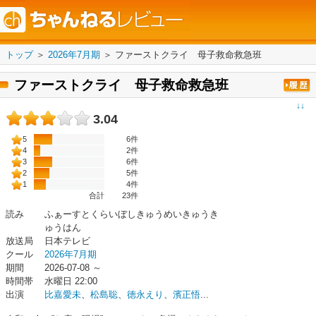
トップ
＞
2026年7月期
＞
ファーストクライ 母子救命救急班
ファーストクライ 母子救命救急班
↓↓
3.04
5
6件
4
2件
3
6件
2
5件
1
4件
合計
23
件
読み
ふぁーすとくらいぼしきゅうめいきゅうき
ゅうはん
放送局
日本テレビ
クール
2026年7月期
期間
2026-07-08 ～
時間帯
水曜日 22:00
出演
比嘉愛未
、
松島聡
、
徳永えり
、
濱正悟
...