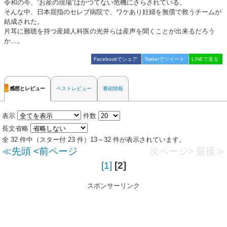
令和の今、”お産の現場”はかつてない危機にさらされている。
そんな中、日本屈指のセレブ病院で、ワケあり妊婦を無償で救うチームが
結成された。
片耳に難聴を持つ産婦人科医の光井らは産声を聞くことが出来るだろう
か…。
Facebookでシェア
Twitterでツイート
LINEで送る
感想とレビュー
ベストレビュー
番組情報
表示
件数
長文省略
全 32 件中（スター付 23 件）13～32 件が表示されています。
≪先頭
<前ページ
次ページ>
最後≫
[1]
[2]
スポンサーリンク