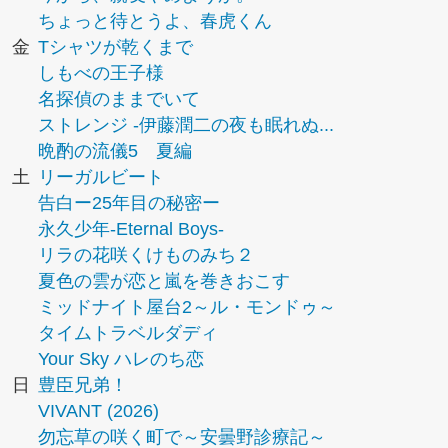
ちょっと待とうよ、春虎くん
金
Tシャツが乾くまで
しもべの王子様
名探偵のままでいて
ストレンジ -伊藤潤二の夜も眠れぬ...
晩酌の流儀5 夏編
土
リーガルビート
告白ー25年目の秘密ー
永久少年-Eternal Boys-
リラの花咲くけものみち２
夏色の雲が恋と嵐を巻きおこす
ミッドナイト屋台2～ル・モンドゥ～
タイムトラベルダディ
Your Sky ハレのち恋
日
豊臣兄弟！
VIVANT (2026)
勿忘草の咲く町で～安曇野診療記～