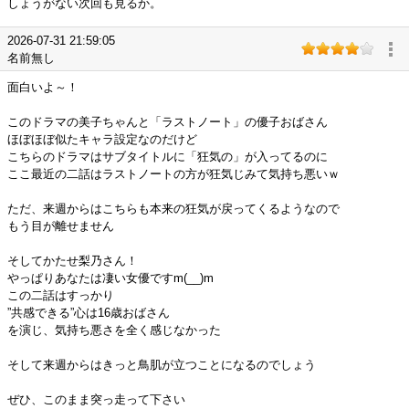
しょうがない次回も見るか。
2026-07-31 21:59:05
名前無し
面白いよ～！
このドラマの美子ちゃんと「ラストノート」の優子おばさん
ほぼほぼ似たキャラ設定なのだけど
こちらのドラマはサブタイトルに「狂気の」が入ってるのに
ここ最近の二話はラストノートの方が狂気じみて気持ち悪いｗ
ただ、来週からはこちらも本来の狂気が戻ってくるようなので
もう目が離せません
そしてかたせ梨乃さん！
やっぱりあなたは凄い女優ですm(__)m
この二話はすっかり
”共感できる”心は16歳おばさん
を演じ、気持ち悪さを全く感じなかった
そして来週からはきっと鳥肌が立つことになるのでしょう
ぜひ、このまま突っ走って下さい