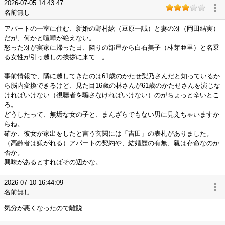
2026-07-05 14:43:47
名前無し
アパートの一室に住む、新婚の野村紘（豆原一誠）と妻の冴（岡田結実）
だが、何かと喧嘩が絶えない。
怒った冴が実家に帰った日、隣りの部屋から白石美子（林芽亜里）と名乗
る女性が引っ越しの挨拶に来て…。
事前情報で、隣に越してきたのは61歳のかたせ梨乃さんだと知っているか
ら脳内変換できるけど、見た目16歳の林さんが61歳のかたせさんを演じな
ければいけない（視聴者を騙さなければいけない）のがちょっと辛いとこ
ろ。
どうしたって、無垢な女の子と、まんざらでもない男に見えちゃいますか
らね。
確か、彼女が家出をしたと言う玄関には「吉田」の表札がありました。
（高齢者は嫌がれる）アパートの契約や、結婚歴の有無、親は存命なのか
否か。
興味があるとすればその辺かな。
2026-07-10 16:44:09
名前無し
気分が悪くなったので離脱