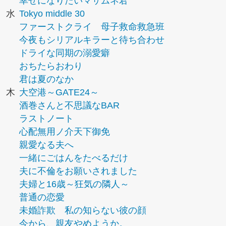
幸せになりたいマサムネ君
水
Tokyo middle 30
ファーストクライ 母子救命救急班
今夜もシリアルキラーと待ち合わせ
ドライな同期の溺愛癖
おちたらおわり
君は夏のなか
木
大空港～GATE24～
酒巻さんと不思議なBAR
ラストノート
心配無用ノ介天下御免
親愛なる夫へ
一緒にごはんをたべるだけ
夫に不倫をお願いされました
夫婦と16歳～狂気の隣人～
普通の恋愛
未婚詐欺 私の知らない彼の顔
今から、親友やめようか。