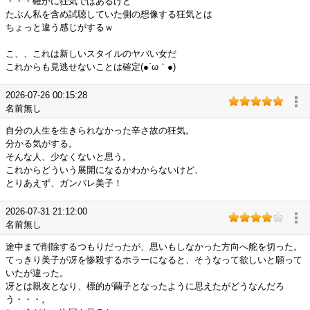
・・・確かに狂気ではあるけど
たぶん私を含め試聴していた側の想像する狂気とは
ちょっと違う感じがするｗ
こ、、これは新しいスタイルのヤバい女だ
これからも見逃せないことは確定(●´ω｀●)
2026-07-26 00:15:28
名前無し
自分の人生を生きられなかった辛さ故の狂気。
分かる気がする。
そんな人、少なくないと思う。
これからどういう展開になるかわからないけど、
とりあえず、ガンバレ美子！
2026-07-31 21:12:00
名前無し
途中まで削除するつもりだったが、思いもしなかった方向へ舵を切った。
てっきり美子が冴を惨殺するホラーになると、そうなって欲しいと願って
いたが違った。
冴とは親友となり、標的が繭子となったように思えたがどうなんだろ
う・・・。