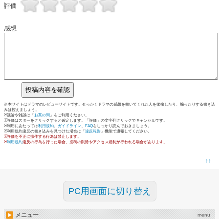
評価
感想
※本サイトはドラマのレビューサイトです。せっかくドラマの感想を書いてくれた人を揶揄したり、煽ったりする書き込
みは控えましょう。
※議論や雑談は「
お茶の間
」をご利用ください。
※評価はスターをクリックすると確定します。「評価」の文字列クリックでキャンセルです。
※利用にあたっては
利用規約
、
ガイドライン
、
FAQ
をしっかり読んでおきましょう。
※利用規約違反の書き込みを見つけた場合は「
違反報告
」機能で通報してください。
※評価を不正に操作する行為は禁止します。
※
利用規約
違反の行為を行った場合、投稿の削除やアクセス規制が行われる場合があります。
↑↑
PC用画面に切り替え
メニュー
menu