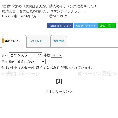
”自称16歳”の61歳おばさんが、隣人のイケメン夫に恋をした！
純情と言う名の狂気を描いた、ロマンティックホラー。
BSテレ東 2026年7月5日 日曜24:40スタート
Facebookでシェア
Twitterでツイート
LINEで送る
感想とレビュー
ベストレビュー
番組情報
表示
件数
長文省略
全 15 件中（スター付 13 件）1～15 件が表示されています。
≪先頭
<前ページ
次ページ>
最後≫
[1]
スポンサーリンク