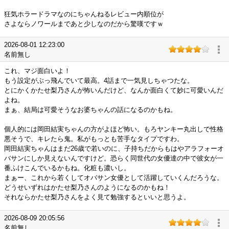
狂気ホラードラマなのにちゃんねるレビュー内順位が
さよならノワールまであと少しなのだから驚嘆ですｗ
2026-08-01 12:23:00
名前無し
これ、マジ面白いよ！
もう設定がぶっ飛んでいて最高。4話まで一気見しちゃつたな。
とにかくかたせ梨乃さんが怖いんだけど、なんか面白くて妙に可愛いんだ
よね。
まぁ、結局は可愛そうなお婆ちゃんの話になるのかもね。
個人的には岡田結実ちゃんの方がよほど怖い。もろヤンキー丸出しで性格
悪そうで、キレたら鬼。私がもっとも苦手なタイプですわ。
岡田結実ちゃんはまだ26歳で若いのに、子持ちだからもはやアラフォーオ
バサンにしか見えないんですけど。恐らく同世代の女優達の中で彼女が一
番ふけこんでいるかもね。化粧も濃いし。
まぁー、これから若くしてオバサン女優として活躍していくんだろうな。
どうせいずれはかたせ梨乃さんのようになるのかもね！
それならかたせ梨乃さんをよく見て勉強するといいと思うよ。
2026-08-09 20:05:56
名前無し