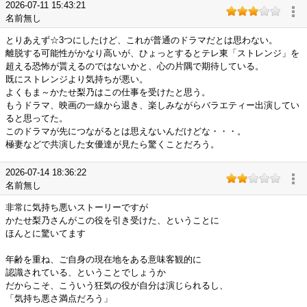
2026-07-11 15:43:21
名前無し
とりあえず☆3つにしたけど、これが普通のドラマだとは思わない。
離脱する可能性がかなり高いが、ひょっとするとテレ東「ストレンジ」を
超える恐怖が貰えるのではないかと、心の片隅で期待している。
既にストレンジより気持ちが悪い。
よくもま～かたせ梨乃はこの仕事を受けたと思う。
もうドラマ、映画の一線から退き、楽しみながらバラエティー出演してい
ると思ってた。
このドラマが先につながるとは思えないんだけどな・・・。
極妻などで共演した女優達が見たら驚くことだろう。
2026-07-14 18:36:22
名前無し
非常に気持ち悪いストーリーですが
かたせ梨乃さんがこの役を引き受けた、ということに
ほんとに驚いてます
年齢を重ね、ご自身の現在地をある意味客観的に
認識されている、ということでしょうか
だからこそ、こういう狂気の役が自分は演じられるし、
「気持ち悪さ満点だろう」