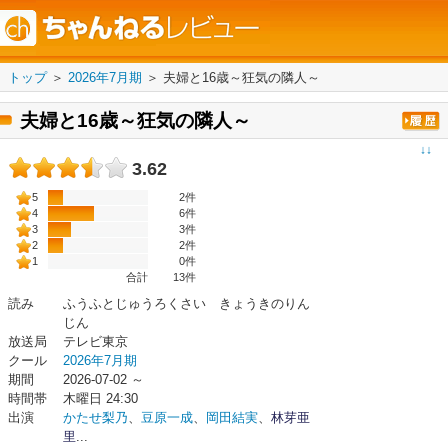
トップ
＞
2026年7月期
＞
夫婦と16歳～狂気の隣人～
夫婦と16歳～狂気の隣人～
↓↓
3.62
5
2件
4
6件
3
3件
2
2件
1
0件
合計
13
件
読み
ふうふとじゅうろくさい きょうきのりん
じん
放送局
テレビ東京
クール
2026年7月期
期間
2026-07-02 ～
時間帯
木曜日 24:30
出演
かたせ梨乃
、
豆原一成
、
岡田結実
、
林芽亜
里
...