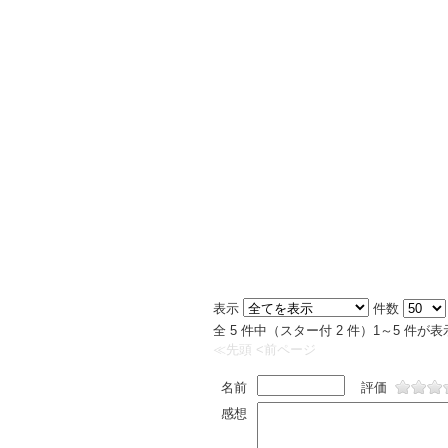
表示
件数
全 5 件中（スター付 2 件）1～5 件
≪先頭
<前ページ
名前
評価
感想