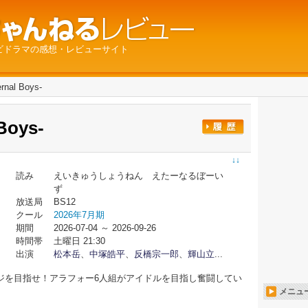
ビドラマの感想・レビューサイト
nal Boys-
Boys-
↓↓
読み
えいきゅうしょうねん えたーなるぼーい
ず
放送局
BS12
クール
2026年7月期
期間
2026-07-04 ～ 2026-09-26
時間帯
土曜日 21:30
出演
松本岳
、
中塚皓平
、
反橋宗一郎
、
輝山立
...
ジを⽬指せ！アラフォー6⼈組がアイドルを⽬指し奮闘してい
メニュ