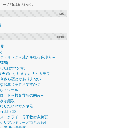
るユーザ情報はありません。
bbs
間
cours
月期
る
クトリック～裁きを操る弁護人～
2026)
したはずなのに
度夫婦になりますか？～カモフ...
、今さら恋とかありえない
なお尻じゃダメですか？
らノワール
ロード～救命救急の約束～
きは無敵
なりたいマサムネ君
middle 30
ストクライ 母子救命救急班
シリアルキラーと待ち合わせ
な同期の溺愛癖