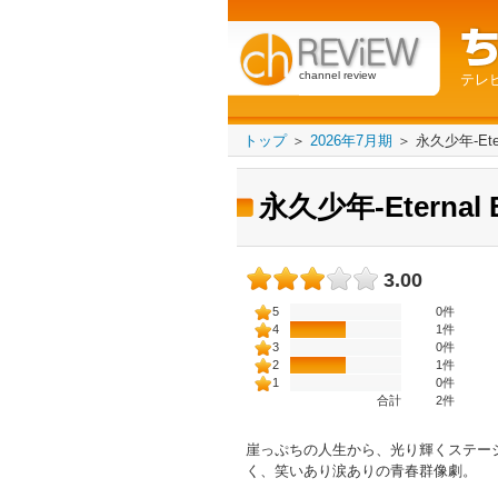
channel review
テレ
トップ
＞
2026年7月期
＞
永久少年-Eter
永久少年-Eternal 
3.00
5
0件
4
1件
3
0件
2
1件
1
0件
合計
2
件
崖っぷちの⼈⽣から、光り輝くステー
く、笑いあり涙ありの⻘春群像劇。