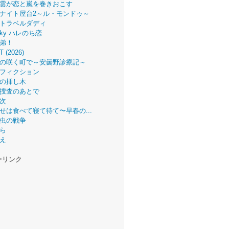
雲が恋と嵐を巻きおこす
ナイト屋台2～ル・モンドゥ～
トラベルダディ
 Sky ハレのち恋
弟！
T (2026)
の咲く町で～安曇野診療記～
フィクション
の挿し木
捜査のあとで
次
せは食べて寝て待て〜早春の...
虫の戦争
ら
え
ーリンク