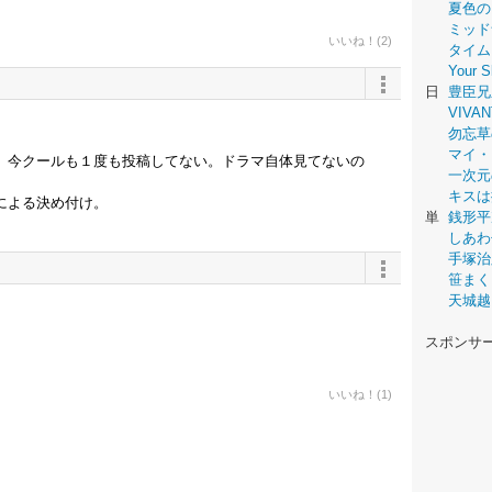
夏色の
ミッド
いいね！(2)
タイム
Your
日
豊臣兄
VIVAN
勿忘草
マイ・
。今クールも１度も投稿してない。ドラマ自体見てないの
一次元
キスは
による決め付け。
単
銭形平
しあわ
手塚治
笹まく
天城越
スポンサ
いいね！(1)