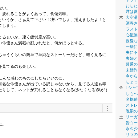
おちた
ない。
君は夏
、疲れることがよくあって、食傷気味。
木
大空港
というか、さぁ見て下さい！凄いでしょ、揃えましたよ！と
酒巻さ
てしまう。
ラスト
心配無
てるせいか、凄く疲労度が高い。
親愛な
い俳優さん満載の顔ぶれだと、何かほっとする。
一緒に
夫に不
ちゃうくらいの簡単で単純なストーリーだけど、軽く見るに
夫婦と
普通の
を見てるのも楽しい。
未婚詐
今から
もこんな感じのものにしたらいいのに。
ちょっ
有名な俳優さんが出ている訳じゃないから、見てる人達も毒
金
Tシャ
りして、ネットが荒れることもなくなる(少なくなる)気がす
しもべ
名探偵
ストレ
晩酌の
土
リーガ
告白ー
に。
永久少年-
リラの