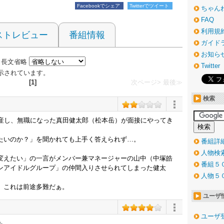
Facebookでシェア
Twitterでツイート
ちゃん
FAQ
利用規
ストレビュー
番組情報
ガイド
お知ら
長文省略
Twitter
が表示されています。
[1]
次ページ>
最後≫
検索
倒産し、無職になった真田健太郎（松本岳）が面接にやってき
たいのか？」を聞かれても上手く答えられず…。
番組詳
人物検
変えたい」の一言がメンバー兼マネージャーの山中（中塚皓
番組５
ンアイドルグループ」の仲間入りさせられてしまった健太
人物５
、これは前途多難だぁ。
ユーザ
ユーザ
も。