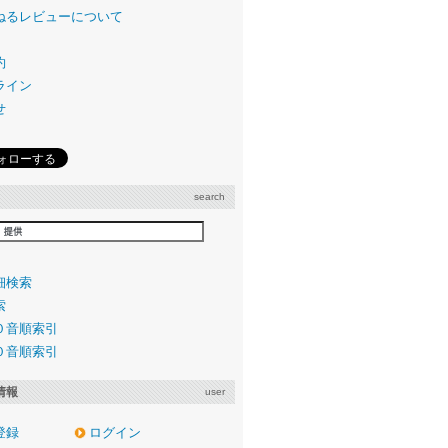
ねるレビューについて
約
ライン
せ
search
細検索
索
０音順索引
０音順索引
情報
user
登録
ログイン