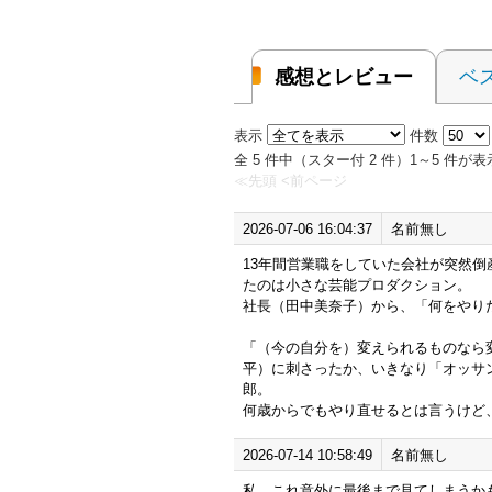
感想とレビュー
ベ
表示
件数
全 5 件中（スター付 2 件）1～5 件
≪先頭
<前ページ
2026-07-06 16:04:37
名前無し
13年間営業職をしていた会社が突然
たのは小さな芸能プロダクション。
社長（田中美奈子）から、「何をやり
「（今の自分を）変えられるものなら
平）に刺さったか、いきなり「オッサ
郎。
何歳からでもやり直せるとは言うけど
2026-07-14 10:58:49
名前無し
私、これ意外に最後まで見てしまうか