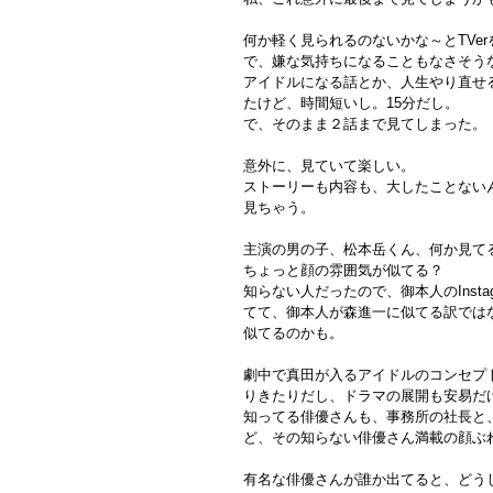
何か軽く見られるのないかな～とTVe
で、嫌な気持ちになることもなさそう
アイドルになる話とか、人生やり直せ
たけど、時間短いし。15分だし。
で、そのまま２話まで見てしまった。
意外に、見ていて楽しい。
ストーリーも内容も、大したことない
見ちゃう。
主演の男の子、松本岳くん、何か見て
ちょっと顔の雰囲気が似てる？
知らない人だったので、御本人のInst
てて、御本人が森進一に似てる訳では
似てるのかも。
劇中で真田が入るアイドルのコンセプト
りきたりだし、ドラマの展開も安易だ
知ってる俳優さんも、事務所の社長と
ど、その知らない俳優さん満載の顔ぶ
有名な俳優さんが誰か出てると、どう