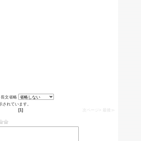
長文省略
が表示されています。
[1]
次ページ>
最後≫