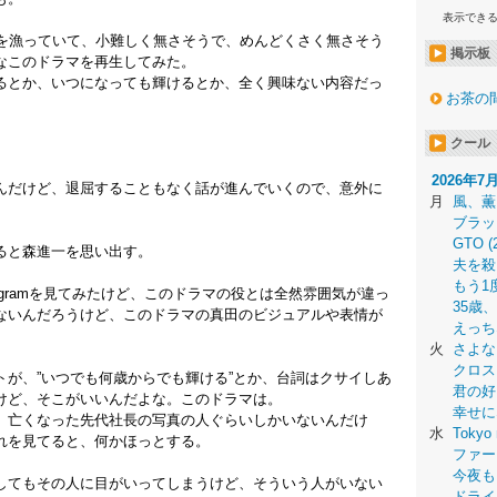
表示でき
rを漁っていて、小難しく無さそうで、めんどくさく無さそう
掲示板
なこのドラマを再生してみた。
るとか、いつになっても輝けるとか、全く興味ない内容だっ
お茶の
クール
2026年7
んだけど、退屈することもなく話が進んでいくので、意外に
月
風、薫
ブラッ
GTO (
ると森進一を思い出す。
夫を殺
もう1
agramを見てみたけど、このドラマの役とは全然雰囲気が違っ
35歳
ないんだろうけど、このドラマの真田のビジュアルや表情が
えっち
火
さよな
クロス
が、”いつでも何歳からでも輝ける”とか、台詞はクサイしあ
君の好
けど、そこがいいんだよな。このドラマは。
幸せに
、亡くなった先代社長の写真の人ぐらいしかいないんだけ
水
Tokyo 
れを見てると、何かほっとする。
ファー
今夜も
してもその人に目がいってしまうけど、そういう人がいない
ドライ