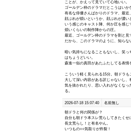
ことが、かえって見ていて心地いい。
ゴールデン枠のドラマだとこうはいか
有名な俳優さんばかりのドラマ、最近
顔ぶれが煩いというか、顔ぶれが濃い
いう感じのキャスト陣、何か圧を感じ
煩いくらいの制作陣からの圧。
最近、ゴールデン枠のドラマを割と見
だから、このドラマのように、知らな
暗い気持ちになることもないし、笑っ
はちょうどいい。
森進一似の真田があたふたしてる表情
こういう軽く見られる15分。朝ドラ
大して深い内容がある訳じゃないし、
気を抜かれたり、思い入れがなくなった
る。
2026-07-18 15:07:40
名前無し
朝ドラと何の関係が？
自分も朝ドラ本スレ荒らしてきたくせ
長文荒らし！と有名やん。
いつもの○○気取りが炸裂！