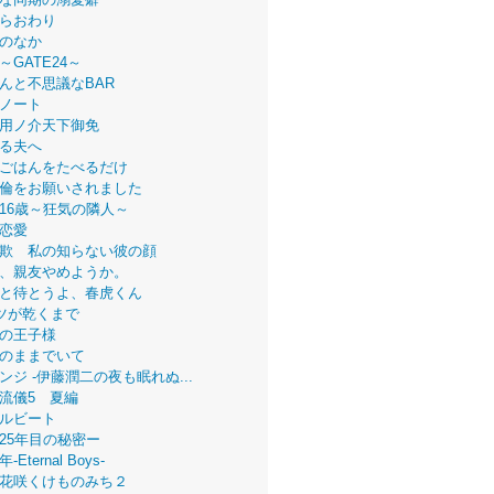
らおわり
のなか
～GATE24～
んと不思議なBAR
ノート
用ノ介天下御免
る夫へ
ごはんをたべるだけ
倫をお願いされました
16歳～狂気の隣人～
恋愛
欺 私の知らない彼の顔
、親友やめようか。
と待とうよ、春虎くん
ツが乾くまで
の王子様
のままでいて
ンジ -伊藤潤二の夜も眠れぬ...
流儀5 夏編
ルビート
25年目の秘密ー
Eternal Boys-
花咲くけものみち２