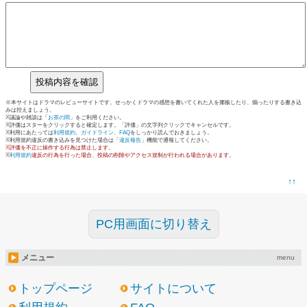
※本サイトはドラマのレビューサイトです。せっかくドラマの感想を書いてくれた人を揶揄したり、煽ったりする書き込
みは控えましょう。
※議論や雑談は「
お茶の間
」をご利用ください。
※評価はスターをクリックすると確定します。「評価」の文字列クリックでキャンセルです。
※利用にあたっては
利用規約
、
ガイドライン
、
FAQ
をしっかり読んでおきましょう。
※利用規約違反の書き込みを見つけた場合は「
違反報告
」機能で通報してください。
※評価を不正に操作する行為は禁止します。
※
利用規約
違反の行為を行った場合、投稿の削除やアクセス規制が行われる場合があります。
↑↑
PC用画面に切り替え
メニュー
menu
トップページ
サイトについて