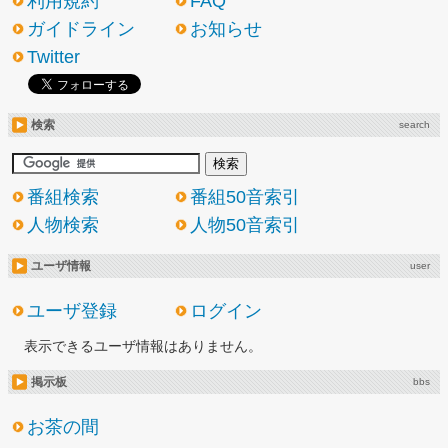
利用規約
FAQ
ガイドライン
お知らせ
Twitter
検索
search
番組検索
番組50音索引
人物検索
人物50音索引
ユーザ情報
user
ユーザ登録
ログイン
表示できるユーザ情報はありません。
掲示板
bbs
お茶の間