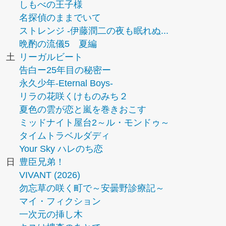
しもべの王子様
名探偵のままでいて
ストレンジ -伊藤潤二の夜も眠れぬ...
晩酌の流儀5 夏編
土
リーガルビート
告白ー25年目の秘密ー
永久少年-Eternal Boys-
リラの花咲くけものみち２
夏色の雲が恋と嵐を巻きおこす
ミッドナイト屋台2～ル・モンドゥ～
タイムトラベルダディ
Your Sky ハレのち恋
日
豊臣兄弟！
VIVANT (2026)
勿忘草の咲く町で～安曇野診療記～
マイ・フィクション
一次元の挿し木