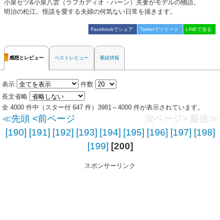
小泉セツ&小泉八雲（ラフカディオ・ハーン）夫妻がモデルの物語。
明治の松江。怪談を愛する夫婦の何気ない日常を描きます。
Facebookでシェア
Twitterでツイート
LINEで送る
感想とレビュー
ベストレビュー
番組情報
表示
件数
長文省略
全 4000 件中（スター付 647 件）3981～4000 件が表示されています。
≪先頭
<前ページ
次ページ>
最後≫
[190]
[191]
[192]
[193]
[194]
[195]
[196]
[197]
[198]
[199]
[200]
スポンサーリンク