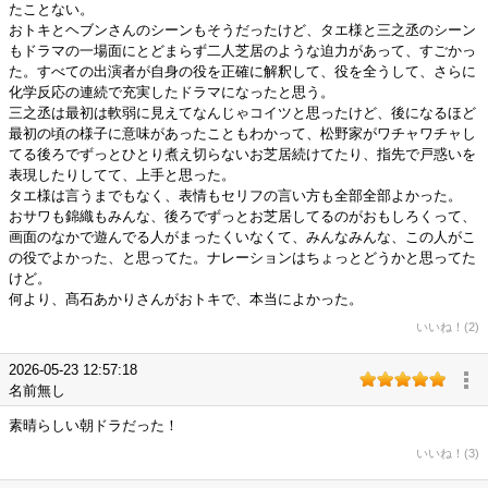
たことない。
おトキとヘブンさんのシーンもそうだったけど、タエ様と三之丞のシーン
もドラマの一場面にとどまらず二人芝居のような迫力があって、すごかっ
た。すべての出演者が自身の役を正確に解釈して、役を全うして、さらに
化学反応の連続で充実したドラマになったと思う。
三之丞は最初は軟弱に見えてなんじゃコイツと思ったけど、後になるほど
最初の頃の様子に意味があったこともわかって、松野家がワチャワチャし
てる後ろでずっとひとり煮え切らないお芝居続けてたり、指先で戸惑いを
表現したりしてて、上手と思った。
タエ様は言うまでもなく、表情もセリフの言い方も全部全部よかった。
おサワも錦織もみんな、後ろでずっとお芝居してるのがおもしろくって、
画面のなかで遊んでる人がまったくいなくて、みんなみんな、この人がこ
の役でよかった、と思ってた。ナレーションはちょっとどうかと思ってた
けど。
何より、髙石あかりさんがおトキで、本当によかった。
いいね！(2)
2026-05-23 12:57:18
名前無し
素晴らしい朝ドラだった！
いいね！(3)