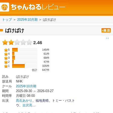
トップ
＞
2025年10月期
＞
ばけばけ
ばけばけ
↓↓
2.46
5
145件
4
61件
3
68件
2
47件
1
326件
合計
647
件
読み
ばけばけ
放送局
NHK
クール
2025年10月期
期間
2025-09-30 ～ 2026-03-27
時間帯
月曜日 08:00
出演
髙石あかり
、
福地美晴
、
トミー・バスト
ウ
、
吉沢亮
...