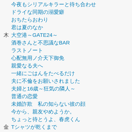
今夜もシリアルキラーと待ち合わせ
ドライな同期の溺愛癖
おちたらおわり
君は夏のなか
木
大空港～GATE24～
酒巻さんと不思議なBAR
ラストノート
心配無用ノ介天下御免
親愛なる夫へ
一緒にごはんをたべるだけ
夫に不倫をお願いされました
夫婦と16歳～狂気の隣人～
普通の恋愛
未婚詐欺 私の知らない彼の顔
今から、親友やめようか。
ちょっと待とうよ、春虎くん
金
Tシャツが乾くまで