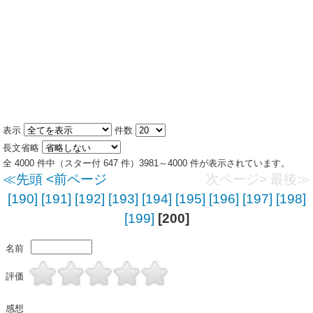
表示
件数
長文省略
全 4000 件中（スター付 647 件）3981～4000 件が表示されています。
≪先頭
<前ページ
次ページ>
最後≫
[190]
[191]
[192]
[193]
[194]
[195]
[196]
[197]
[198]
[199]
[200]
名前
評価
感想