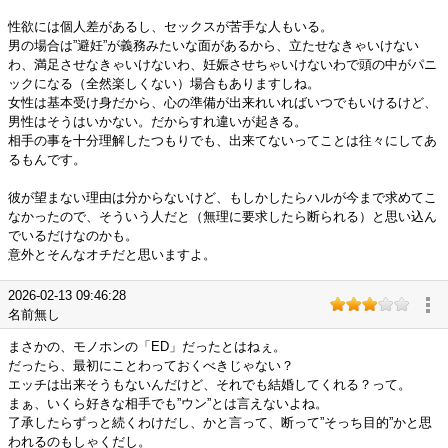
性欲には個人差があるし、セックスが苦手な人もいる。
男の場合は”避妊”が義務みたいな面があるから、立たせなきゃいけない
わ、満足させなきゃいけないわ、妊娠させちゃいけないわで頭の中がパニ
ックになる（全然楽しくない）場合もありますしね。
女性は基本受け身だから、心の準備が出来れいればいつでもいけるけど、
男性はそうはいかない。だからすれ違いが起きる。
相手の事を十分理解したつもりでも、出来てないってことは往々にしてあ
るもんです。
彼が望まない理由は分からないけど、もしかしたらハルが今まで求めてこ
なかったので、そういう人だと（無理に要求したら断られる）と思い込ん
でいるだけなのかも。
意外とそんなオチだと思いますよ。
2026-02-13 09:46:28
名前無し
まさかの、モノホンの「ED」だったとはねぇ。
だったら、最初にことわっておくべきじゃない？
エッチは出来そうもないんだけど、それでも結婚してくれる？って。
まぁ、いくら好きな相手でも”ウン”とは言えないよね。
了承したらずっと続くわけだし、かと言って、断って”そっち目的”かと思
われるのもしゃくだし。