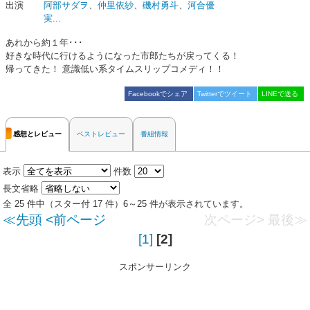
出演
阿部サダヲ
、
仲里依紗
、
磯村勇斗
、
河合優
実
...
あれから約１年･･･
好きな時代に行けるようになった市郎たちが戻ってくる！
帰ってきた！ 意識低い系タイムスリップコメディ！！
Facebookでシェア
Twitterでツイート
LINEで送る
感想とレビュー
ベストレビュー
番組情報
表示
件数
長文省略
全 25 件中（スター付 17 件）6～25 件が表示されています。
≪先頭
<前ページ
次ページ>
最後≫
[1]
[2]
スポンサーリンク