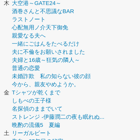
木
大空港～GATE24～
酒巻さんと不思議なBAR
ラストノート
心配無用ノ介天下御免
親愛なる夫へ
一緒にごはんをたべるだけ
夫に不倫をお願いされました
夫婦と16歳～狂気の隣人～
普通の恋愛
未婚詐欺 私の知らない彼の顔
今から、親友やめようか。
金
Tシャツが乾くまで
しもべの王子様
名探偵のままでいて
ストレンジ -伊藤潤二の夜も眠れぬ...
晩酌の流儀5 夏編
土
リーガルビート