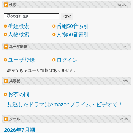
検索
search
番組検索
番組50音索引
人物検索
人物50音索引
ユーザ情報
user
ユーザ登録
ログイン
表示できるユーザ情報はありません。
掲示板
bbs
お茶の間
見逃したドラマはAmazonプライム・ビデオで！
クール
cours
2026年7月期