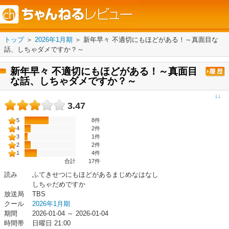
トップ
＞
2026年1月期
＞
新年早々 不適切にもほどがある！～真面目な
話、しちゃダメですか？～
新年早々 不適切にもほどがある！～真面目
な話、しちゃダメですか？～
↓↓
3.47
5
8件
4
2件
3
1件
2
2件
1
4件
合計
17
件
読み
ふてきせつにもほどがあるまじめなはなし
しちゃだめですか
放送局
TBS
クール
2026年1月期
期間
2026-01-04 ～ 2026-01-04
時間帯
日曜日 21:00