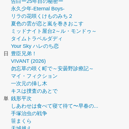
告白ー25年目の秘密ー
永久少年-Eternal Boys-
リラの花咲くけものみち２
夏色の雲が恋と嵐を巻きおこす
ミッドナイト屋台2～ル・モンドゥ～
タイムトラベルダディ
Your Sky ハレのち恋
日
豊臣兄弟！
VIVANT (2026)
勿忘草の咲く町で～安曇野診療記～
マイ・フィクション
一次元の挿し木
キスは捜査のあとで
単
銭形平次
しあわせは食べて寝て待て〜早春の...
手塚治虫の戦争
笹まくら
天城越え