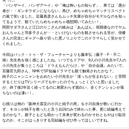
「バンザ〜イ、バンザア〜イ」や「俺は怖いもの知らず」、果ては「愚か
者が・・ギンギラギンにならない」再び。めちゃめちゃマッチリスペクト
の嵐で笑いました。近藤真彦さんもムッチ先輩が自分がモデルなのを知っ
てるようで、観ていたらめちゃめちゃ感想聞いてみたい！。
阿部サダヲさんと江口のりこさんの絡みは「あんぱん」視聴後なのでヤム
おんちゃんと羽多子さんが・・といけないものを観させられる筈が、俳優
さんの完全にギャグへ振り切った悪ノリぶりでこのドラマらしく笑かせて
くれました。
今回はバック・トゥ・ザ・フューチャーよりも藤本弘（藤子・F・不二
雄）先生色を強く感じましたね。いつでもドアや、9人の小川先生や7人の
小川先生が集うところは「ドラえもんだらけ」や「自分会議」みたいで。
宮藤官九郎さん、NHKでSF短編ドラマでも観て触発されたかな？。
純子のニャンニャンを止めたい小川先生が「渚っちが生まれない」と苦悶
するくだりはTVシリーズでもやったのでちょっとくどいと思いました
が、終了後2年近く経ってるのに相変わらず面白い、全くテンションが落
ちないのは凄い！。
心残りは例の「阪神大震災の小川と純子の死」を小川自身が救いに行か
ず、キヨシが純子を救ったと言う台詞のみで終わった事。更に続編考えて
るのかな？。親子ともども助かって未来が変わるのかそれともやはり駄目
なのか、そこがはっきりする完結編をぜひ作ってほしいですね。