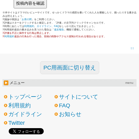
※本サイトはドラマのレビューサイトです。せっかくドラマの感想を書いてくれた人を揶揄したり、煽ったりする書き込
みは控えましょう。
※議論や雑談は「
お茶の間
」をご利用ください。
※評価はスターをクリックすると確定します。「評価」の文字列クリックでキャンセルです。
※利用にあたっては
利用規約
、
ガイドライン
、
FAQ
をしっかり読んでおきましょう。
※利用規約違反の書き込みを見つけた場合は「
違反報告
」機能で通報してください。
※評価を不正に操作する行為は禁止します。
※
利用規約
違反の行為を行った場合、投稿の削除やアクセス規制が行われる場合があります。
↑↑
PC用画面に切り替え
メニュー
menu
トップページ
サイトについて
利用規約
FAQ
ガイドライン
お知らせ
Twitter