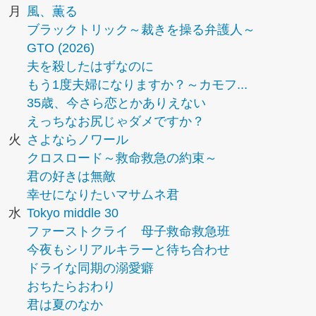
月
風、薫る
ブラックトリック～裁きを操る弁護人～
GTO (2026)
夫を殺したはずなのに
もう1度夫婦になりますか？～カモフ...
35歳、今さら恋とかありえない
えっちなお尻じゃダメですか？
火
さよならノワール
クロスロード～救命救急の約束～
君の好きは無敵
幸せになりたいマサムネ君
水
Tokyo middle 30
ファーストクライ 母子救命救急班
今夜もシリアルキラーと待ち合わせ
ドライな同期の溺愛癖
おちたらおわり
君は夏のなか