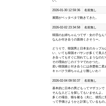
い。
2026-01-30 12:59:36
名前無し
展開がベッタベタで飽きてきた。
2026-02-02 23:34:58
名前無し
韓国のお姉ちゃんつてザ・女の子なん
なんか付き合うの面倒くさそうー。
どうりで、韓国男と日本女のカップル
い、いても韓国オバサンが多くて美人
き合ってもすぐに別れてしまうなのだ
その理由がこのドラマでわかつた。
若い韓国娘と付き合うには赤楚衛二君
キャバクラ姉ちゃんより難しいわ！
2026-02-04 09:50:37
名前無し
基本的に日本の男どもってマザコンで
そんな人どこを探してもいませんよ。
多くの場合、猫を被る（夫に、彼氏に
って手懐けようかと計算しているもの