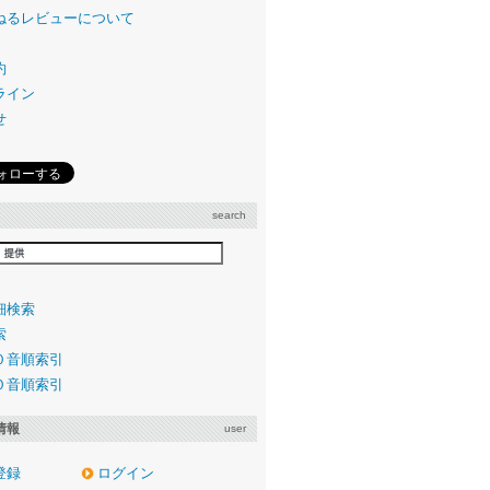
ねるレビューについて
約
ライン
せ
search
細検索
索
０音順索引
０音順索引
情報
user
登録
ログイン