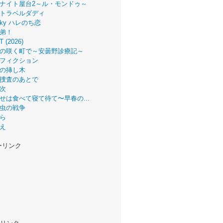
ナイト屋台2～ル・モンドゥ～
トラベルダディ
 Sky ハレのち恋
弟！
T (2026)
の咲く町で～安曇野診療記～
フィクション
の挿し木
捜査のあとで
次
せは食べて寝て待て〜早春の...
虫の戦争
ら
え
ーリンク