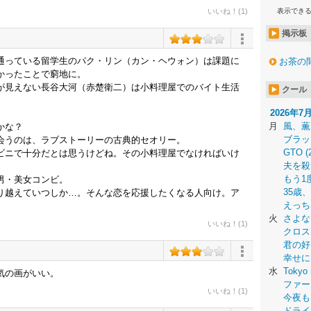
いいね！(1)
表示でき
掲示板
通っている留学生のパク・リン（カン・ヘウォン）は課題に
お茶の
かったことで窮地に。
が見えない長谷大河（赤楚衛二）は小料理屋でのバイト生活
クール
2026年7
月
風、薫
かな？
ブラッ
会うのは、ラブストーリーの古典的セオリー。
GTO (
ビニで十分だとは思うけどね。その小料理屋でなければいけ
夫を殺
もう1
男・美女コンビ。
35歳
り越えていつしか…。そんな恋を応援したくなる人向け。ア
えっち
火
さよな
いいね！(1)
クロス
君の好
幸せに
水
Tokyo 
気の画がいい。
ファー
いいね！(1)
今夜も
ドライ