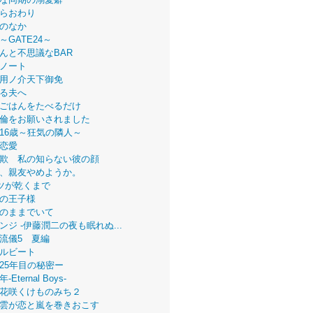
らおわり
のなか
～GATE24～
んと不思議なBAR
ノート
用ノ介天下御免
る夫へ
ごはんをたべるだけ
倫をお願いされました
16歳～狂気の隣人～
恋愛
欺 私の知らない彼の顔
、親友やめようか。
ツが乾くまで
の王子様
のままでいて
ンジ -伊藤潤二の夜も眠れぬ...
流儀5 夏編
ルビート
25年目の秘密ー
Eternal Boys-
花咲くけものみち２
雲が恋と嵐を巻きおこす