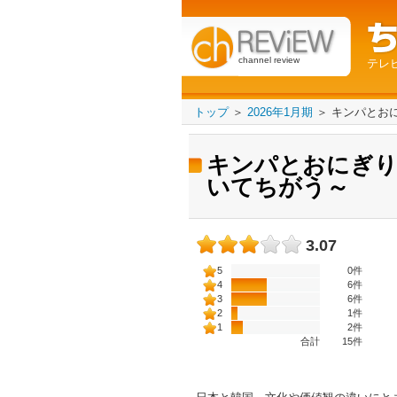
channel review
テレ
トップ
＞
2026年1月期
＞
キンパとお
キンパとおにぎり
いてちがう～
3.07
5
0件
4
6件
3
6件
2
1件
1
2件
合計
15
件