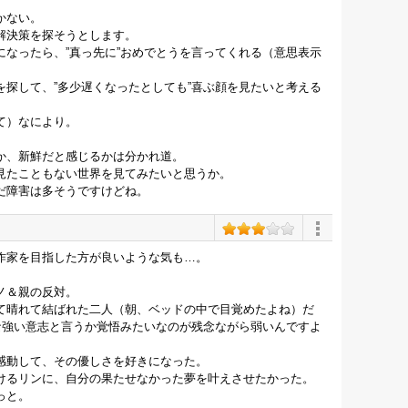
かない。
解決策を探そうとします。
なったら、”真っ先に”おめでとうを言ってくれる（意思表示
探して、”多少遅くなったとしても”喜ぶ顔を見たいと考える
て）なにより。
か、新鮮だと感じるかは分かれ道。
見たこともない世界を見てみたいと思うか。
だ障害は多そうですけどね。
作家を目指した方が良いような気も…。
ノ＆親の反対。
て晴れて結ばれた二人（朝、ベッドの中で目覚めたよね）だ
な強い意志と言うか覚悟みたいなのが残念ながら弱いんですよ
感動して、その優しさを好きになった。
けるリンに、自分の果たせなかった夢を叶えさせたかった。
っと。