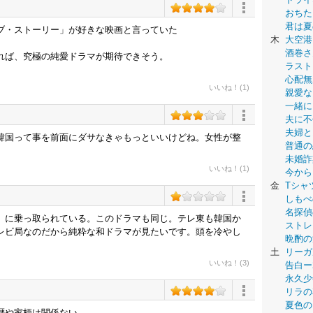
おちた
君は夏
ブ・ストーリー」が好きな映画と言っていた
木
大空港
酒巻さ
れば、究極の純愛ドラマが期待できそう。
ラスト
心配無
いいね！(1)
親愛な
一緒に
夫に不
夫婦と
韓国って事を前面にダサなきゃもっといいけどね。女性が整
普通の
未婚詐
いいね！(1)
今から
金
Tシャ
しもべ
名探偵
」に乗っ取られている。このドラマも同じ。テレ東も韓国か
ストレ
レビ局なのだから純粋な和ドラマが見たいです。頭を冷やし
晩酌の
土
リーガ
いいね！(3)
告白ー
永久少年-
リラの
夏色の
歴や家柄は関係ない。