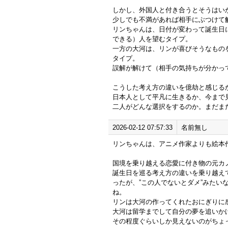
しかし、外国人と付き合うとそうはい
少しでも不満があれば相手にぶつけて
リンちゃんは、日付が変わって誕生日に
できる）人を望むタイプ。
一方の大河は、リンが喜びそうなものを
タイプ。
誤解が解けて（相手の気持ちが分かっ
こうした考え方の違いを億劫と感じる
日本人として平凡に生きるか、今まで
二人がどんな選択をするのか。まだま
2026-02-12 07:57:33
名前無し
リンちゃんは、アニメ作家よりも絵本
国境を乗り越える恋愛に付き物の元カ
誕生日を巡る考え方の違いを乗り越え
ったが、”この人でないとダメ”みたい
ね。
リンは大河の作ってくれたおにぎりに
大河は留学までして自分の夢を追いか
その程度ぐらいしか見えないのがちょ