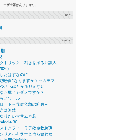
るユーザ情報はありません。
bbs
間
cours
月期
る
クトリック～裁きを操る弁護人～
2026)
したはずなのに
度夫婦になりますか？～カモフ...
、今さら恋とかありえない
なお尻じゃダメですか？
らノワール
ロード～救命救急の約束～
きは無敵
なりたいマサムネ君
middle 30
ストクライ 母子救命救急班
シリアルキラーと待ち合わせ
な同期の溺愛癖