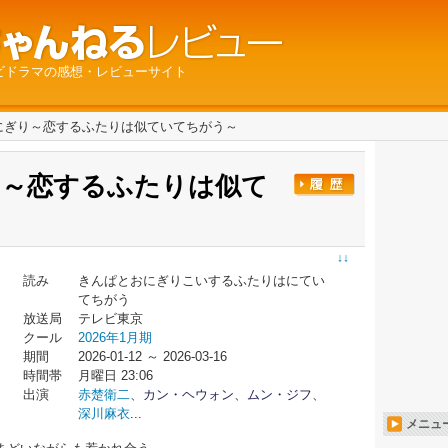
ビドラマの感想・レビューサイト
にぎり～恋するふたりは似ていてちがう～
～恋するふたりは似て
↓↓
読み
きんぱとおにぎりこいするふたりはにてい
てちがう
放送局
テレビ東京
クール
2026年1月期
期間
2026-01-12 ～ 2026-03-16
時間帯
月曜日 23:06
出演
赤楚衛二
、
カン・ヘウォン
、
ムン・ジフ
、
深川麻衣
...
メニュ