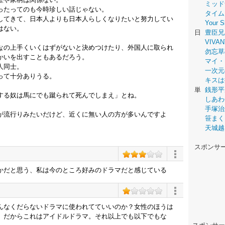
ミッド
ったってのも今時珍しい話じゃない。
タイム
してきて、日本人よりも日本人らしくなりたいと努力してい
Your
はない。
日
豊臣兄
VIVAN
なの上手くいくはずがないと決めつけたり、外国人に取られ
勿忘草
かいを出すこともあるだろう。
マイ・
人同士。
一次元
って十分ありうる。
キスは
単
銭形平
する奴は馬にでも蹴られて死んでしまえ」とね。
しあわ
手塚治
が流行りみたいだけど、近くに無い人の方が多いんですよ
笹まく
天城越
スポンサ
かだと思う、私は今のところ好みのドラマだと感じている
んなくだらないドラマに使われてていいのか？女性のほうは
。だからこれはアイドルドラマ。それ以上でも以下でもな