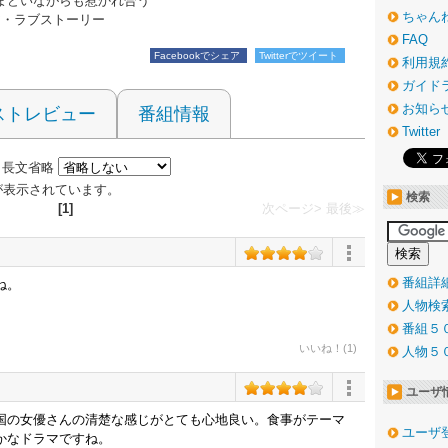
まどいながらも惹かれ合う
ちゃん
ア・ラブストーリー
FAQ
Facebookでシェア
Twitterでツイート
利用規
ガイド
お知ら
ストレビュー
番組情報
Twitter
長文省略
 件が表示されています。
検索
[1]
次ページ>
最後≫
番組詳
ね。
人物検
番組５
いいね！(1)
人物５
ユーザ
国の女優さんの清楚な感じがとても心地良い。食事がテーマ
ユーザ
かなドラマですね。