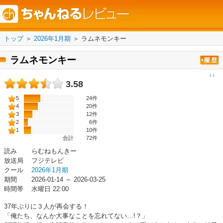
トップ
＞
2026年1月期
＞
ラムネモンキー
ラムネモンキー
↓↓
3.58
5
24件
4
20件
3
12件
2
6件
1
10件
合計
72
件
読み
らむねもんきー
放送局
フジテレビ
クール
2026年1月期
期間
2026-01-14 ～ 2026-03-25
時間帯
水曜日 22:00
37年ぶりに３人が再会する！
「俺たち、なんか大事なことを忘れてない…!？」