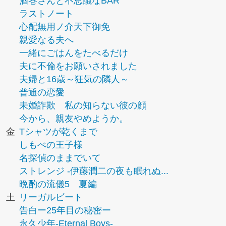
酒巻さんと不思議なBAR
ラストノート
心配無用ノ介天下御免
親愛なる夫へ
一緒にごはんをたべるだけ
夫に不倫をお願いされました
夫婦と16歳～狂気の隣人～
普通の恋愛
未婚詐欺 私の知らない彼の顔
今から、親友やめようか。
金
Tシャツが乾くまで
しもべの王子様
名探偵のままでいて
ストレンジ -伊藤潤二の夜も眠れぬ...
晩酌の流儀5 夏編
土
リーガルビート
告白ー25年目の秘密ー
永久少年-Eternal Boys-