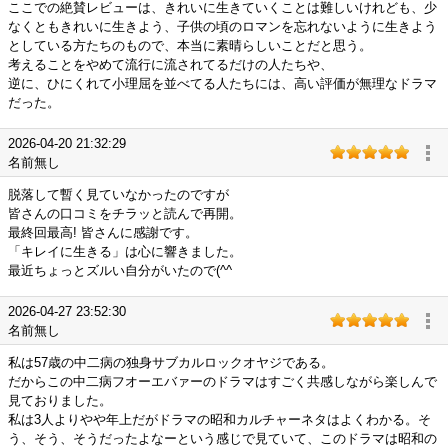
ここでの絶賛レビューは、きれいに生きていくことは難しいけれども、少
なくともきれいに生きよう、子供の頃のロマンを忘れないように生きよう
としている方たちのもので、本当に素晴らしいことだと思う。
考えることをやめて流行に流されてるだけの人たちや、
逆に、ひにくれて小理屈を並べてる人たちには、高い評価が無理なドラマ
だった。
2026-04-20 21:32:29
名前無し
脱落して暫く見ていなかったのですが
皆さんの口コミをチラッと読んで再開。
最終回最高! 皆さんに感謝です。
「キレイに生きる」は心に響きました。
最近ちょっとズルい自分がいたので(^^ゞ
2026-04-27 23:52:30
名前無し
私は57歳の中二病の独身サブカルロックオヤジである。
だからこの中二病フオーエバァーのドラマはすごく共感しながら楽しんで
見ておりました。
私は3人よりやや年上だがドラマの昭和カルチャーネタはよくわかる。そ
う、そう、そうだったよなーという感じで見ていて、このドラマは昭和の