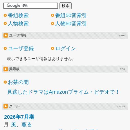
番組検索
番組50音索引
人物検索
人物50音索引
ユーザ情報
user
ユーザ登録
ログイン
表示できるユーザ情報はありません。
掲示板
bbs
お茶の間
見逃したドラマはAmazonプライム・ビデオで！
クール
cours
2026年7月期
月
風、薫る