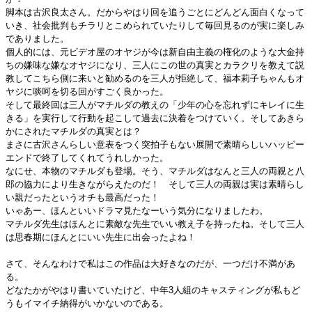
脚本は古沢良太さん。だからやはり回を追うごとにどんどん面白くなって
いき、社会批判もチラリとこめられていたりして毎回見るのが実に楽しみ
でありました。
個人的には、元ビデオ屋のオヤジが今は新自由主義の権化のような大金持
ちの嫌味な嫌なオヤジになり、三人にこの世の真実とカラクリを教えて説
教してこちら側に来いと勧めるのを三人が拒絶して、福本莉子ちゃんもオ
ヤジに啖呵を切る回がすごく良かった。
そして最終回は三人がマチルダの教えの「少年の心を忘れずにキレイに生
きる」を実行して行動を起こして過去に決着をつけていく。そしてあきら
かにされたマチルダの真実とは？
まさに古沢さんらしい意表をつく突拍子もない展開で素晴らしいハッピー
エンドで終了してくれてうれしかった。
なにせ、本物のマチルダも登場。そう、マチルダはなんと三人の両親と八
郎の協力により生きながらえたのだ！ そして三人の両親は実は素晴らし
い親だったというオチも最高だった！
いゃあー、ほんといいドラマ見たなーいう気分になりましたわ。
マチルダ先生はほんとに素敵な先生でいい教え子を持ったね。そして三人
は思春期にほんとにいい先生に出会ったよね！
さて、そんなわけで私はこの作品は大好きなのだが、一つだけ不満があ
る。
どなたかがやはり書いていたけど、中年3人組のキャスティングが私もど
うもイマイチ納得がいかないのである。