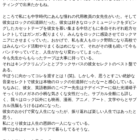
ティングで出来たかもね。
ところで私にも中学時代にあんな憧れの代用教員の女先生がいた。そして
彼女はロックの伝道師だった。彼女は好きなロックミュージックをダビン
グしたカセットテープを彼女を慕い集まる中坊どもに各自それぞれ処方セ
レクトしてはガンガン配りまくり、みんなをロックに感染させてロックマ
ニアにさせまくっていた。おかげで、私も友人もロック野郎になり高校で
はみんなバンド活動やりまくるはめになって、それがその後も続いて今も
バンドやっていてと、人生がかなり変わってしまった。
今も先生からもらったテープは大事に持っている。
それはキングクリムゾンととブラックサバスの彼女セレクトのベスト盤で
ある。
中ぼうに向かってコレを渡すとは！(笑)。しかし今、思うとすごい絶妙な
音楽セレクトで彼女は本物のロックの伝道師だったなーと感心している。
ちなみに、彼女、英語教師のこベアー先生はテデイベアーに似た光浦靖子
そっくりのメガネの小柄な気さくな女性だった。サブカル全般にも詳し
く、我々はロック以外にも映画、漫画、アニメ、アート、文学やらとサブ
カル洗脳もうけるはめになった。
彼女のおかげで変な人生になったが、振り返れば楽しい人生ではあったと
思う。
私にとり彼女は人生の恩師の一人になっている。
噂では今はオーストラリアで暮らしてるそうな。