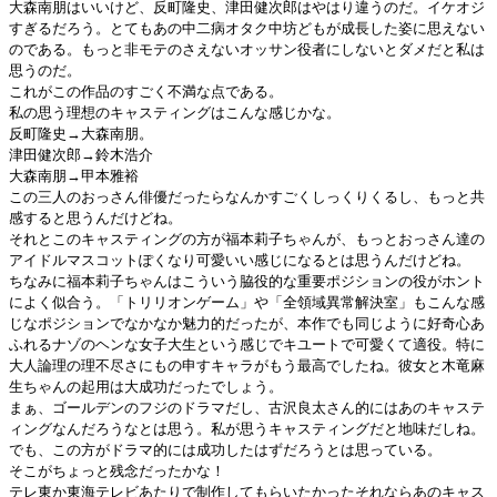
大森南朋はいいけど、反町隆史、津田健次郎はやはり違うのだ。イケオジ
すぎるだろう。とてもあの中二病オタク中坊どもが成長した姿に思えない
のである。もっと非モテのさえないオッサン役者にしないとダメだと私は
思うのだ。
これがこの作品のすごく不満な点である。
私の思う理想のキャスティングはこんな感じかな。
反町隆史→大森南朋。
津田健次郎→鈴木浩介
大森南朋→甲本雅裕
この三人のおっさん俳優だったらなんかすごくしっくりくるし、もっと共
感すると思うんだけどね。
それとこのキャスティングの方が福本莉子ちゃんが、もっとおっさん達の
アイドルマスコットぽくなり可愛いい感じになるとは思うんだけどね。
ちなみに福本莉子ちゃんはこういう脇役的な重要ポジションの役がホント
によく似合う。「トリリオンゲーム」や「全領域異常解決室」もこんな感
じなポジションでなかなか魅力的だったが、本作でも同じように好奇心あ
ふれるナゾのヘンな女子大生という感じでキユートで可愛くて適役。特に
大人論理の理不尽さにもの申すキャラがもう最高でしたね。彼女と木竜麻
生ちゃんの起用は大成功だったでしょう。
まぁ、ゴールデンのフジのドラマだし、古沢良太さん的にはあのキャステ
ィングなんだろうなとは思う。私が思うキャスティングだと地味だしね。
でも、この方がドラマ的には成功したはずだろうとは思っている。
そこがちょっと残念だったかな！
テレ東か東海テレビあたりで制作してもらいたかったそれならあのキャス