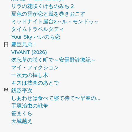
リラの花咲くけものみち２
夏色の雲が恋と嵐を巻きおこす
ミッドナイト屋台2～ル・モンドゥ～
タイムトラベルダディ
Your Sky ハレのち恋
日
豊臣兄弟！
VIVANT (2026)
勿忘草の咲く町で～安曇野診療記～
マイ・フィクション
一次元の挿し木
キスは捜査のあとで
単
銭形平次
しあわせは食べて寝て待て〜早春の...
手塚治虫の戦争
笹まくら
天城越え