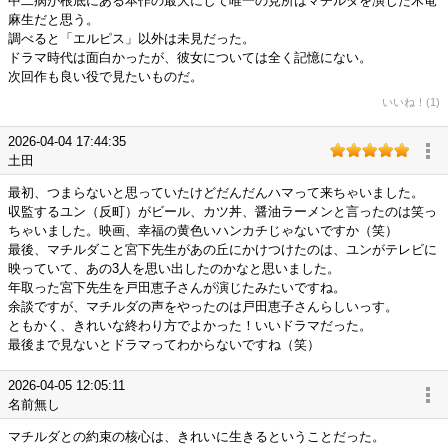
中二病が根底にある本作の最大にして唯一の見所はマチルダを演じた木竜
麻生だと思う。
調べると「エルピス」以外は未見だった。
ドラマ時代は面白かったが、彼女については全く記憶にない。
次回作も良い役で見たいものだ。
いいね！(1)
2026-04-04 17:44:35
土田
最初、つまらないと思っていたけどだんだんハマって来ちゃいました。
収監するユン（反町）がビール、カツ丼、醤油ラーメンと言ったのは笑っ
ちゃいました。映画、幸福の黄色いハンカチじゃないですか（笑）
最後、マチルダこと宮下先生があの丘にかけつけたのは、ユンがテレビに
映っていて、あの3人を思い出したのかなと思いました。
年取った宮下先生を戸田恵子さんが演じたみたいですね。
余談ですが、マチルダの声をやったのは戸田恵子さんらしいっす。
ともかく、きれいな終わり方でよかった！いいドラマだった。
最後まで見ないとドラマってわからないですね（笑）
2026-04-05 12:05:11
名前無し
マチルダとの約束の核心は、きれいに生きるということだった。