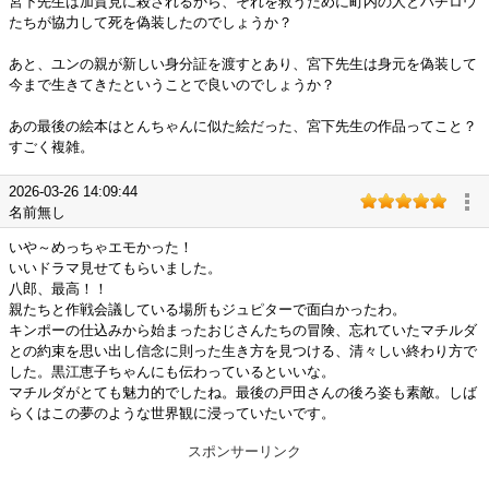
宮下先生は加賀見に殺されるから、それを救うために町内の人とハチロウ
たちが協力して死を偽装したのでしょうか？
あと、ユンの親が新しい身分証を渡すとあり、宮下先生は身元を偽装して
今まで生きてきたということで良いのでしょうか？
あの最後の絵本はとんちゃんに似た絵だった、宮下先生の作品ってこと？
すごく複雑。
2026-03-26 14:09:44
名前無し
いや～めっちゃエモかった！
いいドラマ見せてもらいました。
八郎、最高！！
親たちと作戦会議している場所もジュピターで面白かったわ。
キンポーの仕込みから始まったおじさんたちの冒険、忘れていたマチルダ
との約束を思い出し信念に則った生き方を見つける、清々しい終わり方で
した。黒江恵子ちゃんにも伝わっているといいな。
マチルダがとても魅力的でしたね。最後の戸田さんの後ろ姿も素敵。しば
らくはこの夢のような世界観に浸っていたいです。
スポンサーリンク