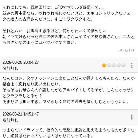
それにしても、最終回前に、UFOでマチルダ帰還って…
並みの脚本家なら、やれやれ感しかないけど、エキセントリックなフェー
クの達人の古沢さんだけに、すごくワクワクする。
それと八郎…お馬鹿すぎるけど、何かかわいくて憎めない
朝ドラで好きだった浩二の佐久本宝さん→イヌイの梶原善さんが、二人と
もおさかなのように口パクパクで面白い。
いいね！(1)
2026-03-20 20:04:27
名前無し
なんだコレ。タケチャンマンに出たことなんか覚えてるもんだろ。なんか
都合よく忘れたり思い出したり。
そもそもお母さんの介護しながらアルバイトしてる子が、こんなオッサン
とブラブラしとるか？
あまりにも狙いすぎ。フジらしく自前の過去を懐かしむとかもういい。
2026-03-21 14:51:47
名前無し
つまらないドラマって、批判的な感想に正論と思えるようなものが多くな
り、絶賛はたわいのないものばかりになっている。