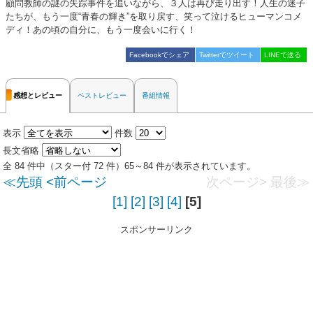
顧問教師の謎の失踪事件を追いながら、３人は再び走り出す！人生の迷子
たちが、もう一度“青春の輝き”を取り戻す、笑って泣けるヒューマンコメ
ディ！あの頃の自分に、もう一度会いに行く！
Facebookでシェア
Twitterでツイート
LINEで送る
感想とレビュー
ベストレビュー
番組情報
表示
件数
長文省略
全 84 件中（スター付 72 件）65～84 件が表示されています。
≪先頭
<前ページ
次ページ>
最後≫
[1]
[2]
[3]
[4]
[5]
スポンサーリンク