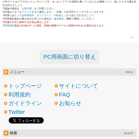
※本サイトはドラマのレビューサイトです。せっかくドラマの感想を書いてくれた人を揶揄したり、煽ったりする書き込
みは控えましょう。
※議論や雑談は「
お茶の間
」をご利用ください。
※評価はスターをクリックすると確定します。「評価」の文字列クリックでキャンセルです。
※利用にあたっては
利用規約
、
ガイドライン
、
FAQ
をしっかり読んでおきましょう。
※利用規約違反の書き込みを見つけた場合は「
違反報告
」機能で通報してください。
※評価を不正に操作する行為は禁止します。
※
利用規約
違反の行為を行った場合、投稿の削除やアクセス規制が行われる場合があります。
↑↑
PC用画面に切り替え
メニュー
menu
トップページ
サイトについて
利用規約
FAQ
ガイドライン
お知らせ
Twitter
検索
search