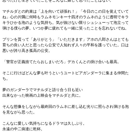
思ったけど生きていたことをこんなに嬉しく思ったことはない。
マチルダとの約束は「上を向いて頑張れ！」「今日のこの日を覚えていて
ね」心の片隅に何時もラムネモンキー十四才のラムネのように透明でキラ
キラひかる泡のような気持ち。気が抜けない限りシュシューって泡立って
弾ける僕らの夢。いつか夢に疲れても一緒に笑ったことを忘れないでね。
プリンを貰って「ありがとう」「いただきます」アホの八郎さんはとても
育ちの良い人だと思ったら公安で人知れず人々の平和を護っていた。口は
悪いが誇り高き孤高の公安。
「警官が正義捨てたらおしまいだろ」デカくんとの掛け合いも最高。
そこに行けばどんな夢も叶うというユートピアガンダーラに集まる仲間た
ち。
夢のガンダーラでマチルダと語り合う日も近い
出来なかった映画の上映会をマチルダと共に。
そんな想像をしながら最終回のラムネに差し込む光りに照らされ弾ける泡
を見ながら思った。
こんなに愛しい気持ちになるドラマは久しぶり。
永遠の中二病達に乾杯。