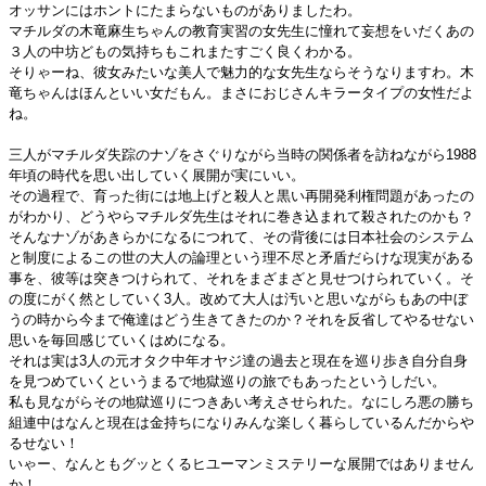
オッサンにはホントにたまらないものがありましたわ。
マチルダの木竜麻生ちゃんの教育実習の女先生に憧れて妄想をいだくあの
３人の中坊どもの気持ちもこれまたすごく良くわかる。
そりゃーね、彼女みたいな美人で魅力的な女先生ならそうなりますわ。木
竜ちゃんはほんといい女だもん。まさにおじさんキラータイプの女性だよ
ね。
三人がマチルダ失踪のナゾをさぐりながら当時の関係者を訪ねながら1988
年頃の時代を思い出していく展開が実にいい。
その過程で、育った街には地上げと殺人と黒い再開発利権問題があったの
がわかり、どうやらマチルダ先生はそれに巻き込まれて殺されたのかも？
そんなナゾがあきらかになるにつれて、その背後には日本社会のシステム
と制度によるこの世の大人の論理という理不尽と矛盾だらけな現実がある
事を、彼等は突きつけられて、それをまざまざと見せつけられていく。そ
の度にがく然としていく3人。改めて大人は汚いと思いながらもあの中ぼ
うの時から今まで俺達はどう生きてきたのか？それを反省してやるせない
思いを毎回感じていくはめになる。
それは実は3人の元オタク中年オヤジ達の過去と現在を巡り歩き自分自身
を見つめていくというまるで地獄巡りの旅でもあったというしだい。
私も見ながらその地獄巡りにつきあい考えさせられた。なにしろ悪の勝ち
組連中はなんと現在は金持ちになりみんな楽しく暮らしているんだからや
るせない！
いゃー、なんともグッとくるヒユーマンミステリーな展開ではありません
か！