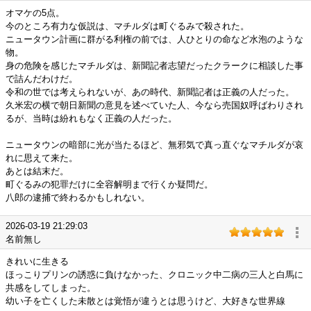
オマケの5点。
今のところ有力な仮説は、マチルダは町ぐるみで殺された。
ニュータウン計画に群がる利権の前では、人ひとりの命など水泡のような
物。
身の危険を感じたマチルダは、新聞記者志望だったクラークに相談した事
で詰んだわけだ。
令和の世では考えられないが、あの時代、新聞記者は正義の人だった。
久米宏の横で朝日新聞の意見を述べていた人、今なら売国奴呼ばわりされ
るが、当時は紛れもなく正義の人だった。
ニュータウンの暗部に光が当たるほど、無邪気で真っ直ぐなマチルダが哀
れに思えて来た。
あとは結末だ。
町ぐるみの犯罪だけに全容解明まで行くか疑問だ。
八郎の逮捕で終わるかもしれない。
2026-03-19 21:29:03
名前無し
きれいに生きる
ほっこりプリンの誘惑に負けなかった、クロニック中二病の三人と白馬に
共感をしてしまった。
幼い子を亡くした未散とは覚悟が違うとは思うけど、大好きな世界線