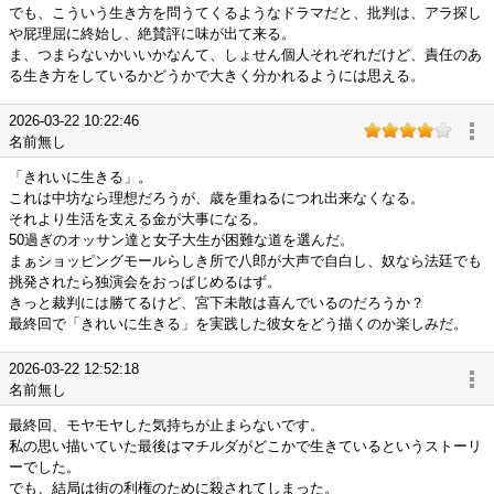
でも、こういう生き方を問うてくるようなドラマだと、批判は、アラ探し
や屁理屈に終始し、絶賛評に味が出て来る。
ま、つまらないかいいかなんて、しょせん個人それぞれだけど、責任のあ
る生き方をしているかどうかで大きく分かれるようには思える。
2026-03-22 10:22:46
名前無し
「きれいに生きる」。
これは中坊なら理想だろうが、歳を重ねるにつれ出来なくなる。
それより生活を支える金が大事になる。
50過ぎのオッサン達と女子大生が困難な道を選んだ。
まぁショッピングモールらしき所で八郎が大声で自白し、奴なら法廷でも
挑発されたら独演会をおっぱじめるはず。
きっと裁判には勝てるけど、宮下未散は喜んでいるのだろうか？
最終回で「きれいに生きる」を実践した彼女をどう描くのか楽しみだ。
2026-03-22 12:52:18
名前無し
最終回、モヤモヤした気持ちが止まらないです。
私の思い描いていた最後はマチルダがどこかで生きているというストーリ
ーでした。
でも、結局は街の利権のために殺されてしまった。