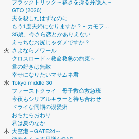
ブラックトリック～裁きを操る弁護人～
GTO (2026)
夫を殺したはずなのに
もう1度夫婦になりますか？～カモフ...
35歳、今さら恋とかありえない
えっちなお尻じゃダメですか？
火
さよならノワール
クロスロード～救命救急の約束～
君の好きは無敵
幸せになりたいマサムネ君
水
Tokyo middle 30
ファーストクライ 母子救命救急班
今夜もシリアルキラーと待ち合わせ
ドライな同期の溺愛癖
おちたらおわり
君は夏のなか
木
大空港～GATE24～