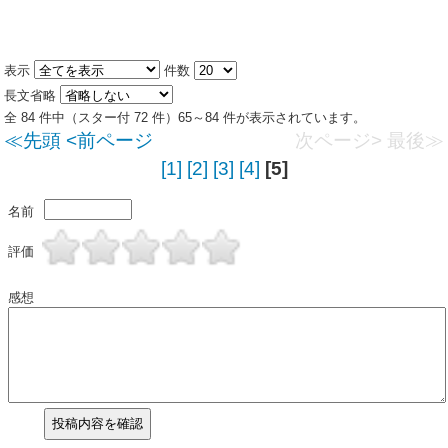
表示
件数
長文省略
全 84 件中（スター付 72 件）65～84 件が表示されています。
≪先頭
<前ページ
次ページ>
最後≫
[1]
[2]
[3]
[4]
[5]
名前
評価
感想