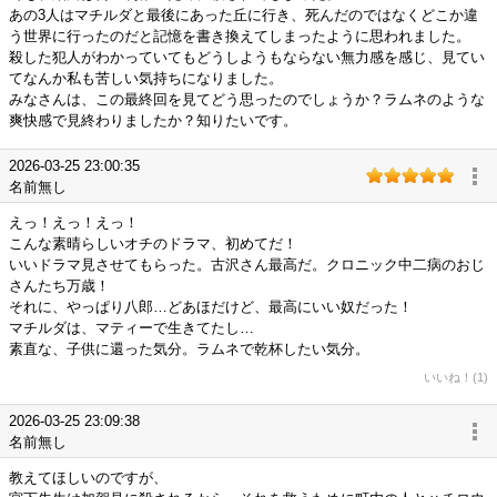
あの3人はマチルダと最後にあった丘に行き、死んだのではなくどこか違
う世界に行ったのだと記憶を書き換えてしまったように思われました。
殺した犯人がわかっていてもどうしようもならない無力感を感じ、見てい
てなんか私も苦しい気持ちになりました。
みなさんは、この最終回を見てどう思ったのでしょうか？ラムネのような
爽快感で見終わりましたか？知りたいです。
2026-03-25 23:00:35
名前無し
えっ！えっ！えっ！
こんな素晴らしいオチのドラマ、初めてだ！
いいドラマ見させてもらった。古沢さん最高だ。クロニック中二病のおじ
さんたち万歳！
それに、やっぱり八郎…どあほだけど、最高にいい奴だった！
マチルダは、マティーで生きてたし…
素直な、子供に還った気分。ラムネで乾杯したい気分。
いいね！(1)
2026-03-25 23:09:38
名前無し
教えてほしいのですが、