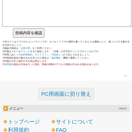
※本サイトはドラマのレビューサイトです。せっかくドラマの感想を書いてくれた人を揶揄したり、煽ったりする書き込
みは控えましょう。
※議論や雑談は「
お茶の間
」をご利用ください。
※評価はスターをクリックすると確定します。「評価」の文字列クリックでキャンセルです。
※利用にあたっては
利用規約
、
ガイドライン
、
FAQ
をしっかり読んでおきましょう。
※利用規約違反の書き込みを見つけた場合は「
違反報告
」機能で通報してください。
※評価を不正に操作する行為は禁止します。
※
利用規約
違反の行為を行った場合、投稿の削除やアクセス規制が行われる場合があります。
↑↑
PC用画面に切り替え
メニュー
menu
トップページ
サイトについて
利用規約
FAQ