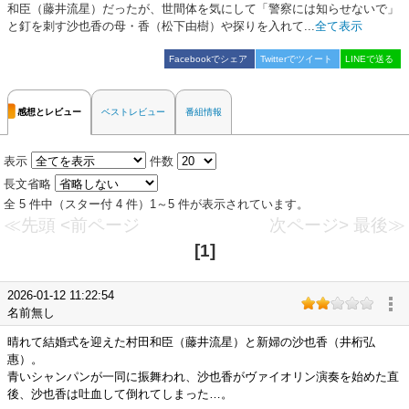
和臣（藤井流星）だったが、世間体を気にして「警察には知らせないで」
と釘を刺す沙也香の母・香（松下由樹）や探りを入れて...
全て表示
Facebookでシェア
Twitterでツイート
LINEで送る
感想とレビュー
ベストレビュー
番組情報
表示
件数
長文省略
全 5 件中（スター付 4 件）1～5 件が表示されています。
≪先頭
<前ページ
次ページ>
最後≫
[1]
2026-01-12 11:22:54
名前無し
晴れて結婚式を迎えた村田和臣（藤井流星）と新婦の沙也香（井桁弘
惠）。
青いシャンパンが一同に振舞われ、沙也香がヴァイオリン演奏を始めた直
後、沙也香は吐血して倒れてしまった…。