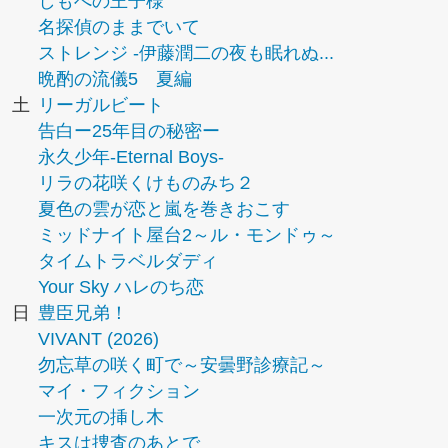
しもべの王子様
名探偵のままでいて
ストレンジ -伊藤潤二の夜も眠れぬ...
晩酌の流儀5 夏編
土
リーガルビート
告白ー25年目の秘密ー
永久少年-Eternal Boys-
リラの花咲くけものみち２
夏色の雲が恋と嵐を巻きおこす
ミッドナイト屋台2～ル・モンドゥ～
タイムトラベルダディ
Your Sky ハレのち恋
日
豊臣兄弟！
VIVANT (2026)
勿忘草の咲く町で～安曇野診療記～
マイ・フィクション
一次元の挿し木
キスは捜査のあとで