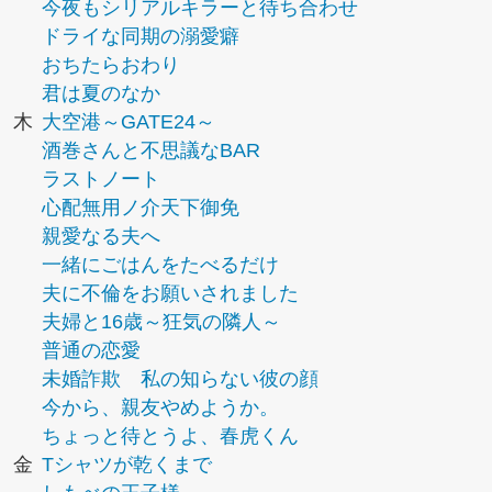
今夜もシリアルキラーと待ち合わせ
ドライな同期の溺愛癖
おちたらおわり
君は夏のなか
木
大空港～GATE24～
酒巻さんと不思議なBAR
ラストノート
心配無用ノ介天下御免
親愛なる夫へ
一緒にごはんをたべるだけ
夫に不倫をお願いされました
夫婦と16歳～狂気の隣人～
普通の恋愛
未婚詐欺 私の知らない彼の顔
今から、親友やめようか。
ちょっと待とうよ、春虎くん
金
Tシャツが乾くまで