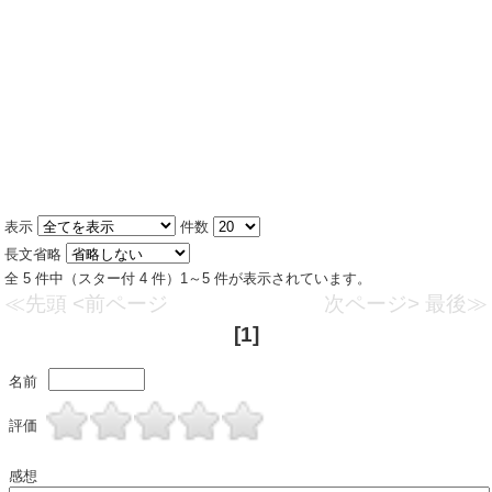
表示
件数
長文省略
全 5 件中（スター付 4 件）1～5 件が表示されています。
≪先頭
<前ページ
次ページ>
最後≫
[1]
名前
評価
感想