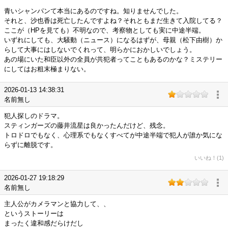
青いシャンパンて本当にあるのですね。知りませんでした。
それと、沙也香は死亡したんですよね？それともまだ生きて入院してる？
ここが（HPを見ても）不明なので、考察物としても実に中途半端。
いずれにしても、大騒動（ニュース）になるはずが、母親（松下由樹）か
らして大事にはしないでくれって、明らかにおかしいでしょう。
あの場にいた和臣以外の全員が共犯者ってこともあるのかな？ミステリー
にしてはお粗末極まりない。
2026-01-13 14:38:31
名前無し
犯人探しのドラマ。
スティンガーズの藤井流星は良かったんだけど、残念。
トロドロでもなく、心理系でもなくすべてが中途半端で犯人が誰か気にな
らずに離脱です。
いいね！(1)
2026-01-27 19:18:29
名前無し
主人公がカメラマンと協力して、、
というストーリーは
まったく違和感だらけだし