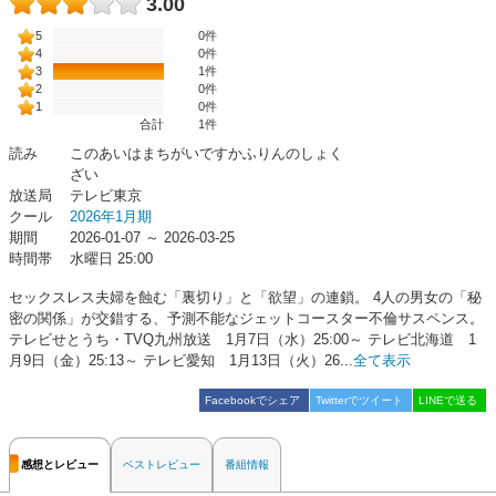
3.00
5
0件
4
0件
3
1件
2
0件
1
0件
合計
1
件
読み
このあいはまちがいですかふりんのしょく
ざい
放送局
テレビ東京
クール
2026年1月期
期間
2026-01-07 ～ 2026-03-25
時間帯
水曜日 25:00
セックスレス夫婦を蝕む「裏切り」と「欲望」の連鎖。 4人の男女の「秘
密の関係」が交錯する、予測不能なジェットコースター不倫サスペンス。
テレビせとうち・TVQ九州放送 1月7日（水）25:00～ テレビ北海道 1
月9日（金）25:13～ テレビ愛知 1月13日（火）26...
全て表示
Facebookでシェア
Twitterでツイート
LINEで送る
感想とレビュー
ベストレビュー
番組情報