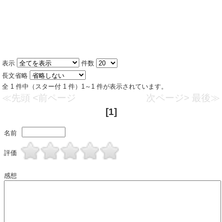
表示
件数
長文省略
全 1 件中（スター付 1 件）1～1 件が表示されています。
≪先頭
<前ページ
次ページ>
最後≫
[1]
名前
評価
感想