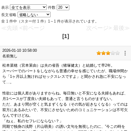
表示
件数
長文省略
全 1 件中（スター付 1 件）1～1 件が表示されています。
≪先頭
<前ページ
次ページ>
最後≫
[1]
2026-01-10 10:58:00
名前無し
松本菜穂（宮本茉由）は夫の省吾（猪塚健太）と結婚して早2年。
スーパーでのパートをしながらも普通の幸せを感じていたが、職場仲間か
ら「1ヶ月以上無ければセックスレスですよ」と聞かされ急に不安になっ
て…。
性欲には個人差がありますからね。毎日無いと不安になる夫婦もあれば、
月1ペースが丁度良い夫婦もあって、普通と言うものがまずない。
ただ、あまり間が空くと気まずくなる（その気が起きなくなる）ってのは
双方にあるみたいで、不安にさせないためのコミュニケーションは不可欠
なんですけどね。
「ねぇ、私のセフレにならない？」
同期で独身の浅野（片山萌美）の誘い文句を無視したのに、”今この時を