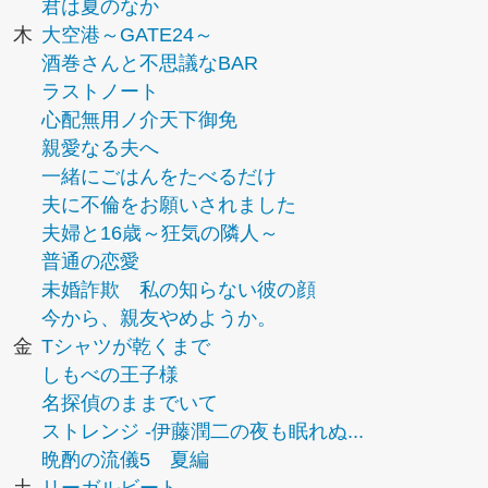
君は夏のなか
木
大空港～GATE24～
酒巻さんと不思議なBAR
ラストノート
心配無用ノ介天下御免
親愛なる夫へ
一緒にごはんをたべるだけ
夫に不倫をお願いされました
夫婦と16歳～狂気の隣人～
普通の恋愛
未婚詐欺 私の知らない彼の顔
今から、親友やめようか。
金
Tシャツが乾くまで
しもべの王子様
名探偵のままでいて
ストレンジ -伊藤潤二の夜も眠れぬ...
晩酌の流儀5 夏編