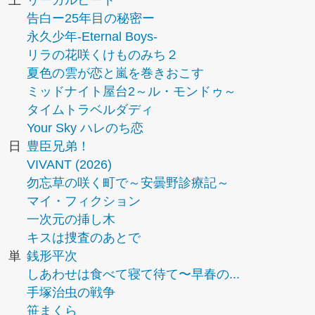
土
リーガルビート
告白ー25年目の秘密ー
永久少年-Eternal Boys-
リラの花咲くけものみち２
夏色の雲が恋と嵐を巻きおこす
ミッドナイト屋台2～ル・モンドゥ～
タイムトラベルダディ
Your Sky ハレのち恋
日
豊臣兄弟！
VIVANT (2026)
勿忘草の咲く町で～安曇野診療記～
マイ・フィクション
一次元の挿し木
キスは捜査のあとで
単
銭形平次
しあわせは食べて寝て待て〜早春の...
手塚治虫の戦争
笹まくら