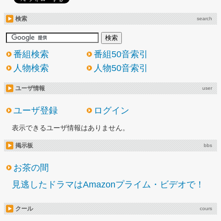
検索
search
番組検索
番組50音索引
人物検索
人物50音索引
ユーザ情報
user
ユーザ登録
ログイン
表示できるユーザ情報はありません。
掲示板
bbs
お茶の間
見逃したドラマはAmazonプライム・ビデオで！
クール
cours