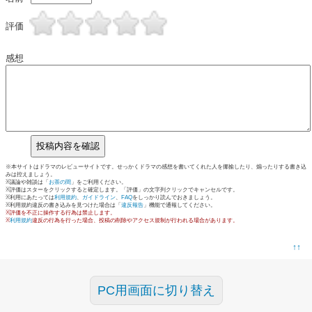
評価
感想
※本サイトはドラマのレビューサイトです。せっかくドラマの感想を書いてくれた人を揶揄したり、煽ったりする書き込
みは控えましょう。
※議論や雑談は「
お茶の間
」をご利用ください。
※評価はスターをクリックすると確定します。「評価」の文字列クリックでキャンセルです。
※利用にあたっては
利用規約
、
ガイドライン
、
FAQ
をしっかり読んでおきましょう。
※利用規約違反の書き込みを見つけた場合は「
違反報告
」機能で通報してください。
※評価を不正に操作する行為は禁止します。
※
利用規約
違反の行為を行った場合、投稿の削除やアクセス規制が行われる場合があります。
↑↑
PC用画面に切り替え