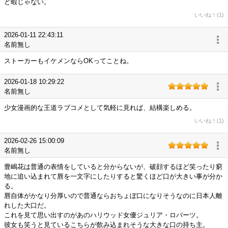
ど暇じゃない。
いいね！(1)
2026-01-11 22:43:11
名前無し
ストーカーもイケメンならOKってことね。
2026-01-18 10:29:22
名前無し
少女漫画的な王道ラブコメとして気軽に見れば、結構楽しめる。
いいね！(1)
2026-02-26 15:00:09
名前無し
豊嶋花は普通の表情をしていると分からないが、破顔するほど笑ったり窮
地に追い込まれて唇を一文字にしたりすると驚くほど口が大きい事が分か
る。
唇自体がかなり分厚いので普通ならおちょぼ口になりそうなのに日本人離
れした大口だ。
これを見て思い出すのがあのハリウッド女優ジュリア・ロバーツ。
彼女も笑うと見ているこちらが飲み込まれそうな大きな口の持ち主。