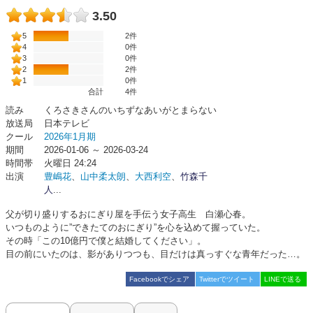
3.50
5
2件
4
0件
3
0件
2
2件
1
0件
合計
4
件
読み
くろさきさんのいちずなあいがとまらない
放送局
日本テレビ
クール
2026年1月期
期間
2026-01-06 ～ 2026-03-24
時間帯
火曜日 24:24
出演
豊嶋花
、
山中柔太朗
、
大西利空
、
竹森千
人
...
父が切り盛りするおにぎり屋を手伝う女子高生 白瀬心春。
いつものように”できたてのおにぎり”を心を込めて握っていた。
その時「この10億円で僕と結婚してください」。
目の前にいたのは、影がありつつも、目だけは真っすぐな青年だった…。
Facebookでシェア
Twitterでツイート
LINEで送る