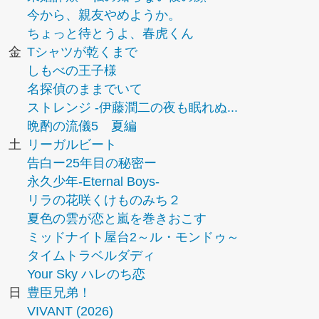
今から、親友やめようか。
ちょっと待とうよ、春虎くん
金
Tシャツが乾くまで
しもべの王子様
名探偵のままでいて
ストレンジ -伊藤潤二の夜も眠れぬ...
晩酌の流儀5 夏編
土
リーガルビート
告白ー25年目の秘密ー
永久少年-Eternal Boys-
リラの花咲くけものみち２
夏色の雲が恋と嵐を巻きおこす
ミッドナイト屋台2～ル・モンドゥ～
タイムトラベルダディ
Your Sky ハレのち恋
日
豊臣兄弟！
VIVANT (2026)