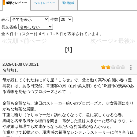
感想とレビュー
ベストレビュー
番組情報
表示
件数
長文省略
全 5 件中（スター付 4 件）1～5 件が表示されています。
≪先頭
<前ページ
次ページ>
最後≫
[1]
2026-01-08 09:00:21
名前無し
母が残してくれたおにぎり屋「しらせ」で、父と働く高2の白瀬小春（豊
島花）は、ある日突然、常連客の男（山中柔太朗）から10億円の残高のあ
る通帳を見せつつプロポーズされて…。
金額も金額なら、連日のストーカー紛いのプロポーズと、少女漫画にあり
がちな無茶な展開。
丁重に断り（そりゃそーだ）訪れなくなって、急に寂しくなる心春。
黒崎と名乗る男から理由を聞き、逃がした魚は大きかった感のような、い
や結婚は無理でも友達からならみたいな打算感がなんかねぇ。
印税だけで10億とか、現実感の希薄なシンデレラストーリーに付き合うほ