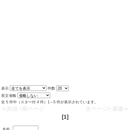
表示
件数
長文省略
全 5 件中（スター付 4 件）1～5 件が表示されています。
≪先頭
<前ページ
次ページ>
最後≫
[1]
名前