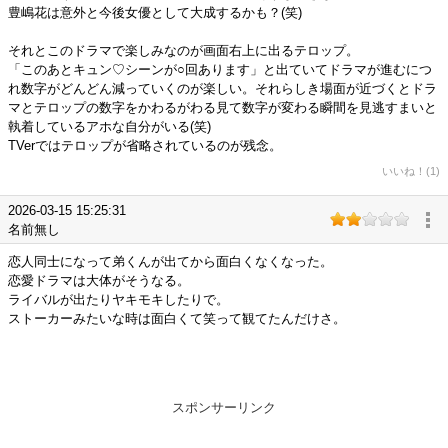
豊嶋花は意外と今後女優として大成するかも？(笑)
それとこのドラマで楽しみなのが画面右上に出るテロップ。
「このあとキュン♡シーンが○回あります」と出ていてドラマが進むにつ
れ数字がどんどん減っていくのが楽しい。それらしき場面が近づくとドラ
マとテロップの数字をかわるがわる見て数字が変わる瞬間を見逃すまいと
執着しているアホな自分がいる(笑)
TVerではテロップが省略されているのが残念。
いいね！(1)
2026-03-15 15:25:31
名前無し
恋人同士になって弟くんが出てから面白くなくなった。
恋愛ドラマは大体がそうなる。
ライバルが出たりヤキモキしたりで。
ストーカーみたいな時は面白くて笑って観てたんだけさ。
スポンサーリンク