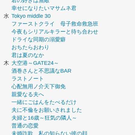
君の好きは無敵
幸せになりたいマサムネ君
水
Tokyo middle 30
ファーストクライ 母子救命救急班
今夜もシリアルキラーと待ち合わせ
ドライな同期の溺愛癖
おちたらおわり
君は夏のなか
木
大空港～GATE24～
酒巻さんと不思議なBAR
ラストノート
心配無用ノ介天下御免
親愛なる夫へ
一緒にごはんをたべるだけ
夫に不倫をお願いされました
夫婦と16歳～狂気の隣人～
普通の恋愛
未婚詐欺 私の知らない彼の顔