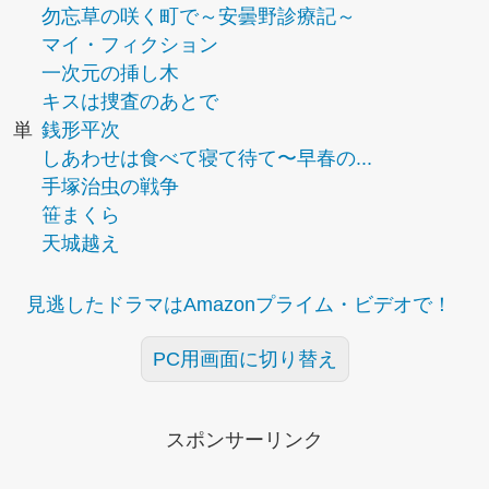
勿忘草の咲く町で～安曇野診療記～
マイ・フィクション
一次元の挿し木
キスは捜査のあとで
単
銭形平次
しあわせは食べて寝て待て〜早春の...
手塚治虫の戦争
笹まくら
天城越え
見逃したドラマはAmazonプライム・ビデオで！
PC用画面に切り替え
スポンサーリンク