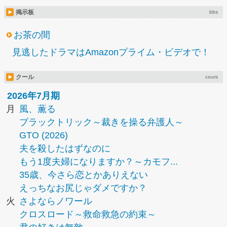
掲示板
bbs
お茶の間
見逃したドラマはAmazonプライム・ビデオで！
クール
cours
2026年7月期
月
風、薫る
ブラックトリック～裁きを操る弁護人～
GTO (2026)
夫を殺したはずなのに
もう1度夫婦になりますか？～カモフ...
35歳、今さら恋とかありえない
えっちなお尻じゃダメですか？
火
さよならノワール
クロスロード～救命救急の約束～