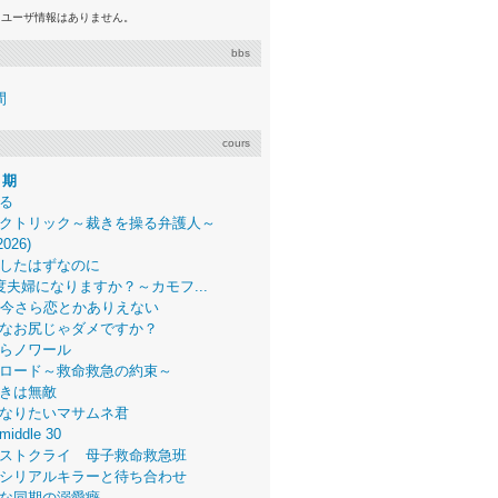
るユーザ情報はありません。
bbs
間
cours
月期
る
クトリック～裁きを操る弁護人～
2026)
したはずなのに
度夫婦になりますか？～カモフ...
、今さら恋とかありえない
なお尻じゃダメですか？
らノワール
ロード～救命救急の約束～
きは無敵
なりたいマサムネ君
middle 30
ストクライ 母子救命救急班
シリアルキラーと待ち合わせ
な同期の溺愛癖