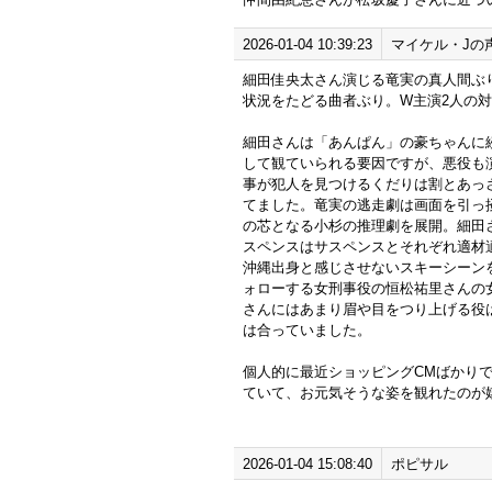
2026-01-04 10:39:23
マイケル・Jの
細田佳央太さん演じる竜実の真人間ぶ
状況をたどる曲者ぶり。W主演2人の
細田さんは「あんぱん」の豪ちゃんに
して観ていられる要因ですが、悪役も
事が犯人を見つけるくだりは割とあっ
てました。竜実の逃走劇は画面を引っ
の芯となる小杉の推理劇を展開。細田
スペンスはサスペンスとそれぞれ適材
沖縄出身と感じさせないスキーシーン
ォローする女刑事役の恒松祐里さんの
さんにはあまり眉や目をつり上げる役
は合っていました。
個人的に最近ショッピングCMばかり
ていて、お元気そうな姿を観れたのが
2026-01-04 15:08:40
ポピサル