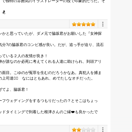
ト』で独特の雰囲気のイラストレーターの役で印象的だった。そ
️
ンかと思っていたが、ダメ元で脇坂君がお願いした『女神探
気分?の脇坂君のコンビ感が良い。だが、追っ手が迫り、流石
っている２人の友情が良き！
神が誰なのか必死に考えてくれる人達に助けられ、到頭アリ
の面目。こゆのが冤罪を生むのだろうかなあ。真犯人を捕ま
司達😮‍💨 なにはともあれ、めでたしなオチだった。
げてよ、脇坂君！
ーフウェディングをするつもりだったの？とそこはちょっ
ッドタイミングで到着した根津さんのご縁❤️も良かったで