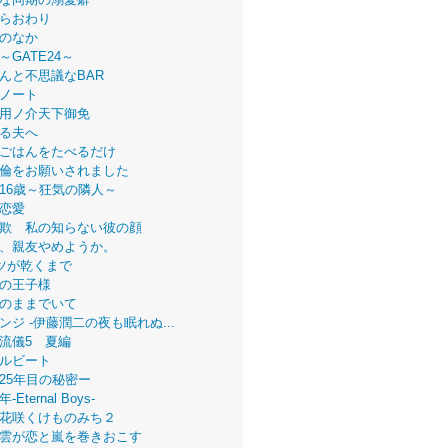
らおわり
のなか
～GATE24～
んと不思議なBAR
ノート
用ノ介天下御免
る夫へ
ごはんをたべるだけ
倫をお願いされました
16歳～狂気の隣人～
恋愛
欺 私の知らない彼の顔
、親友やめようか。
ツが乾くまで
の王子様
のままでいて
ンジ -伊藤潤二の夜も眠れぬ...
流儀5 夏編
ルビート
25年目の秘密ー
Eternal Boys-
花咲くけものみち２
雲が恋と嵐を巻きおこす