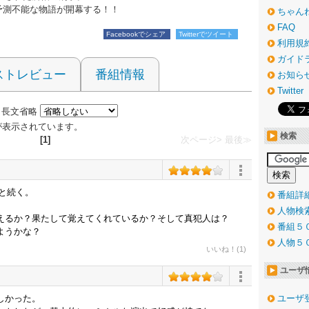
予測不能な物語が開幕する！！
ちゃん
FAQ
Facebookでシェア
Twitterでツイート
利用規
ガイド
ストレビュー
番組情報
お知ら
Twitter
長文省略
 件が表示されています。
検索
[1]
次ページ>
最後≫
へと続く。
番組詳
人物検
えるか？果たして覚えてくれているか？そして真犯人は？
番組５
ようかな？
人物５
いいね！(1)
ユーザ
しかった。
ユーザ