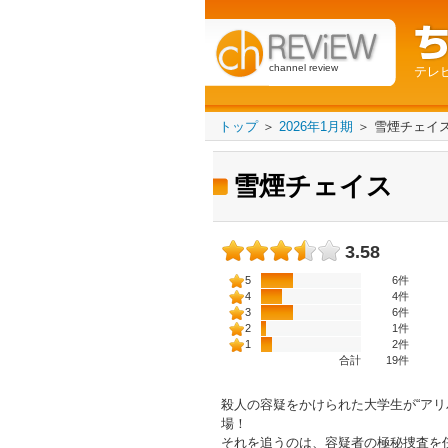
channel review
テレ
トップ
＞
2026年1月期
＞
雪煙チェイ
雪煙チェイス
3.58
5
6件
4
4件
3
6件
2
1件
1
2件
合計
19
件
殺人の容疑をかけられた大学生が“アリ
場！
それを追うのは、容疑者の極秘捜査を