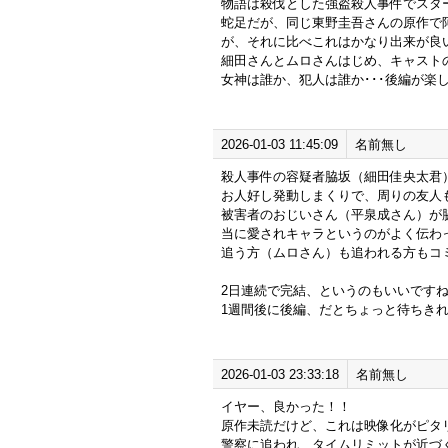
物語は殺伐とした強盗殺人事件でスタ
蛇足だが、同じ東野圭吾さんの原作で
が、それに比べこれはかなり出来が良
細田さんとムロさんはじめ、キャスト
女神は誰か、犯人は誰か･･･後編が楽
2026-01-03 11:45:09
名前無し
殺人事件の容疑者脇坂（細田佳央太君
お人好し発動しまくりで、周りの友人
被害者のおじいさん（平泉成さん）が
当に愛されキャラというのがよく伝わ
追う方（ムロさん）も追われる方もコ
2日連続で完結、というのもいいです
1週間後に後編、だとちょっと待ちき
2026-01-03 23:33:18
名前無し
イヤー、良かった！！
原作未読だけど、これは映像化がピタ
警察に追われ、タイムリミットが近づ