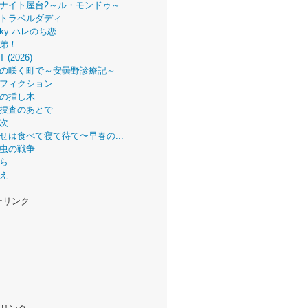
ナイト屋台2～ル・モンドゥ～
トラベルダディ
 Sky ハレのち恋
弟！
T (2026)
の咲く町で～安曇野診療記～
フィクション
の挿し木
捜査のあとで
次
せは食べて寝て待て〜早春の...
虫の戦争
ら
え
ーリンク