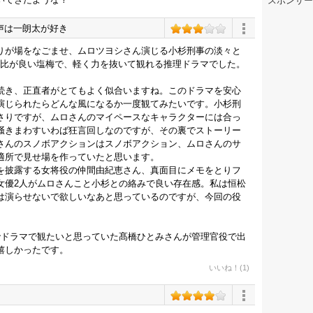
スポンサー
声は一朗太が好き
りが場をなごませ、ムロツヨシさん演じる小杉刑事の淡々と
対比が良い塩梅で、軽く力を抜いて観れる推理ドラマでした。
続き、正直者がとてもよく似合いますね。このドラマを安心
演じられたらどんな風になるか一度観てみたいです。小杉刑
さりですが、ムロさんのマイペースなキャラクターには合っ
掻きまわすいわば狂言回しなのですが、その裏でストーリー
さんのスノボアクションはスノボアクション、ムロさんのサ
適所で見せ場を作っていたと思います。
を披露する女将役の仲間由紀恵さん、真面目にメモをとりフ
女優2人がムロさんこと小杉との絡みで良い存在感。私は恒松
は演らせないで欲しいなあと思っているのですが、今回の役
でドラマで観たいと思っていた髙橋ひとみさんが管理官役で出
嬉しかったです。
いいね！(1)