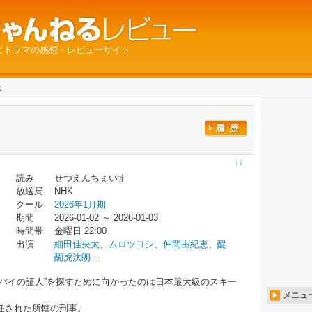
ビドラマの感想・レビューサイト
ス
↓↓
読み
せつえんちぇいす
放送局
NHK
クール
2026年1月期
期間
2026-01-02 ～ 2026-01-03
時間帯
金曜日 22:00
出演
細田佳央太
、
ムロツヨシ
、
仲間由紀恵
、
醍
醐虎汰朗
...
バイの証人”を探すために向かったのは日本最大級のスキー
メニュ
任された所轄の刑事。