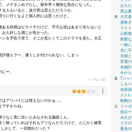
て、メデタシめでたし。新年早々痛快な気分になった。
おちた
する人もいると、波川君は思えただろうか。
君は夏
滑りに行くなよと個人的には思ったけど。
木
大空港
酒巻さ
徴ある役柄はピカイチだけど、平凡な役はあまり光らないと
ラスト
。お人好しな感じが良かった。
心配無
ーンを予告で見て、そこが見たくてこのドラマを見た。大正
親愛な
一緒に
夫に不
続評価エラー、週１しか付けられない。しまっ
夫婦と
普通の
未婚詐
のにー。
今から
金
Tシャ
いいね！(2)
しもべ
名探偵
ストレ
けではアリバイには使えないのかぁ…。
晩酌の
うですからね。
土
リーガ
告白ー
限りなく黒に近いとみなされる脇坂くん。
永久少年-
良く映っていればそれもアリなんだろうけど、とにかく確実
リラの
もしかして、一目惚れだった？
夏色の