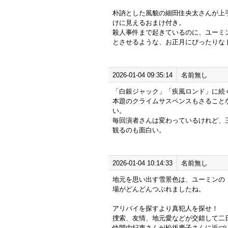
朴訥とした風貌の細田佳央太さんが上
けに見えるおまけ付き。
殺人事件まで起きているのに、ユーミ
とさせるような、お正月にぴったりな
2026-01-04 09:35:14
名前無し
「白銀ジャック」「疾風ロンド」に続
本題のクライムサスペンスもさること
い。
毎回演者さんは変わっているけれど、
観るのも面白い。
2026-01-04 10:14:33
名前無し
地元を思い出す雪景色は、ユーミンの
場がどんどんつぶれましたね。
アリバイを探すより真犯人を探せ！
捜索、友情、地元愛などが交錯して二
仲間由紀恵さんが松坂慶子さんに近づ