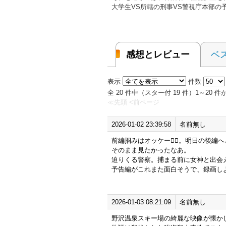
大学生VS所轄の刑事VS警視庁本部の
感想とレビュー
ベ
表示
件数
全 20 件中（スター付 19 件）1～20
≪先頭
<前ページ
2026-01-02 23:39:58
名前無し
前編掴みはオッケー🙆‍♂️。明日の後編
そのまま見たかったなあ。
迫りくる警察。捕まる前に女神と出会
予告編がこれまた面白そうで、録画し
2026-01-03 08:21:09
名前無し
野沢温泉スキー場の綺麗な映像が懐か