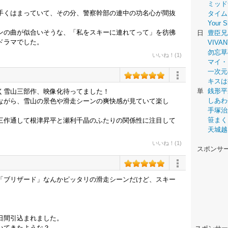
ミッド
手くはまっていて、その分、警察幹部の連中の功名心が間抜
タイム
Your
ンの曲が似合いそうな、「私をスキーに連れてって」を彷彿
日
豊臣兄
ドラマでした。
VIVAN
勿忘草
いいね！(1)
マイ・
一次元
キスは
単
銭形平
く雪山三部作、映像化待ってました！
しあわ
ながら、雪山の景色や滑走シーンの爽快感が見ていて楽し
手塚治
笹まく
三作通して根津昇平と瀬利千晶のふたりの関係性に注目して
天城越
いいね！(1)
スポンサ
「ブリザード」なんかピッタリの滑走シーンだけど、スキー
日間引込まれました。
いてきたような？