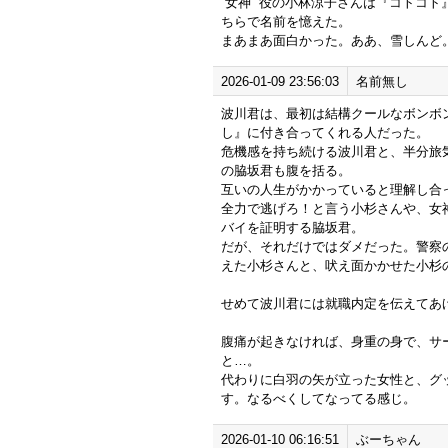
“女神” 役の小林涼子さんは『コトコ
ちらで名前を憶えた。
まあまあ面白かった。ああ、雪しんど。
2026-01-09 23:56:03
名前無し
波川君は、最初は結構クールなボンボ
し』に付き合ってくれる人だった。
危機感を持ち続ける波川君と、半分旅
の脇坂君も腹を括る。
互いの人生がかかっていると理解し合
全力で逃げろ！と言う小杉さんや、女
バイを証明する脇坂君。
だが、それだけではダメだった。警察
えた小杉さんと、吠え面かかせた小杉の上
せめて波川君には就職内定を伝えてあ
腹痛が起きなければ、身重の身で、サ
と…。
代わりに白羽の矢が立った女性と、グ
す。なるべくしてなってる感じ。
2026-01-10 06:16:51
ぶーちゃん