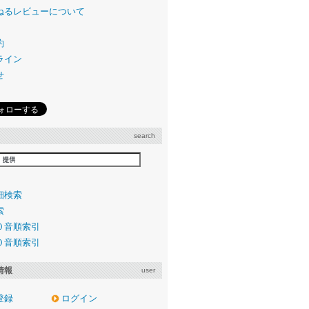
ねるレビューについて
約
ライン
せ
search
細検索
索
０音順索引
０音順索引
情報
user
登録
ログイン