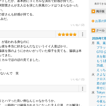
ートしたが、基本的にコミカルな演出で好感が持てた。
表示でき
阿部寛さんが主人公を演じた疾風ロンドはつまらなかった
い。
掲示板
の皆さんも好感が持てる。
しみだ。
お茶の
いいね！(2)
クール
2026年7
）が追われる身なのに
月
風、薫
も彼を本当に好きなんだなというイイ人達ばかり。
ブラッ
脇坂を孫のようにかわいがっていた様子を見ても、脇坂は本
GTO (
ってきた。
夫を殺
ミカルでほのぼの見てました。
もう1
35歳
ね。
えっち
れないんで 笑
火
さよな
クロス
いいね！(1)
君の好
幸せに
水
Tokyo 
ファー
リとハマった良い例なんじゃなかろうか。
今夜も
く、一時的には確保されそうになった主人公達。だが解決し
ドライ