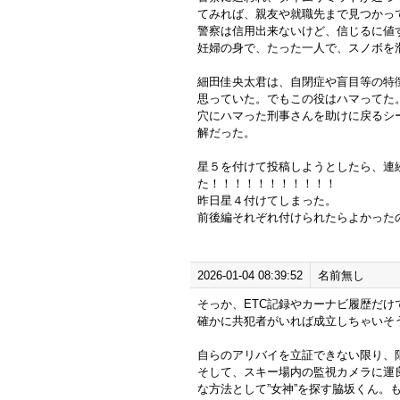
てみれば、親友や就職先まで見つかっ
警察は信用出来ないけど、信じるに値
妊婦の身で、たった一人で、スノボを
細田佳央太君は、自閉症や盲目等の特
思っていた。でもこの役はハマってた
穴にハマった刑事さんを助けに戻るシ
解だった。
星５を付けて投稿しようとしたら、連
た！！！！！！！！！！！
昨日星４付けてしまった。
前後編それぞれ付けられたらよかった
2026-01-04 08:39:52
名前無し
そっか、ETC記録やカーナビ履歴だ
確かに共犯者がいれば成立しちゃいそ
自らのアリバイを立証できない限り、
そして、スキー場内の監視カメラに運
な方法として”女神”を探す脇坂くん。