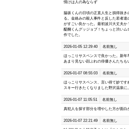
情けは人の為ならず
脇坂くんの日頃の正直人生と損得抜き
る。金絡みの殺人事件と反した若者達
がすごい良かった。最初波川大丈夫か
醍醐くんグッジョブ！ちょっと渋いム
作でした。
2026-01-05 12:29:40
名前無し
ほっこりサスペンスで良かった。新年
あまり見ない顔ぶれの俳優さんたちも
2026-01-07 08:55:03
名前無し
ほっこりサスペンス、言い得て妙です
スキー行きたくなりました野沢温泉に
2026-01-07 11:05:51
名前無し
真犯人を探す部分を増やした方が面白
2026-01-07 22:21:49
名前無し