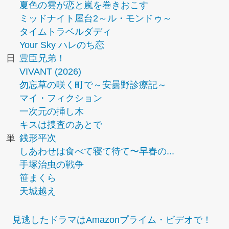
夏色の雲が恋と嵐を巻きおこす
ミッドナイト屋台2～ル・モンドゥ～
タイムトラベルダディ
Your Sky ハレのち恋
日
豊臣兄弟！
VIVANT (2026)
勿忘草の咲く町で～安曇野診療記～
マイ・フィクション
一次元の挿し木
キスは捜査のあとで
単
銭形平次
しあわせは食べて寝て待て〜早春の...
手塚治虫の戦争
笹まくら
天城越え
見逃したドラマはAmazonプライム・ビデオで！