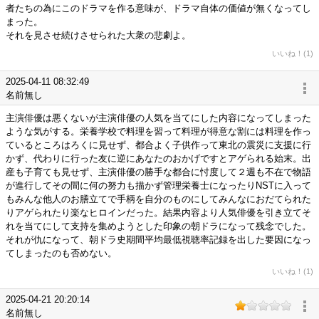
者たちの為にこのドラマを作る意味が、ドラマ自体の価値が無くなってし
まった。
それを見させ続けさせられた大衆の悲劇よ。
いいね！(1)
2025-04-11 08:32:49
名前無し
主演俳優は悪くないが主演俳優の人気を当てにした内容になってしまった
ような気がする。栄養学校で料理を習って料理が得意な割には料理を作っ
ているところはろくに見せず、都合よく子供作って東北の震災に支援に行
かず、代わりに行った友に逆にあなたのおかげですとアゲられる始末。出
産も子育ても見せず、主演俳優の勝手な都合に忖度して２週も不在で物語
が進行してその間に何の努力も描かず管理栄養士になったりNSTに入って
もみんな他人のお膳立てで手柄を自分のものにしてみんなにおだてられた
りアゲられたり楽なヒロインだった。結果内容より人気俳優を引き立てそ
れを当てにして支持を集めようとした印象の朝ドラになって残念でした。
それが仇になって、朝ドラ史期間平均最低視聴率記録を出した要因になっ
てしまったのも否めない。
いいね！(1)
2025-04-21 20:20:14
名前無し