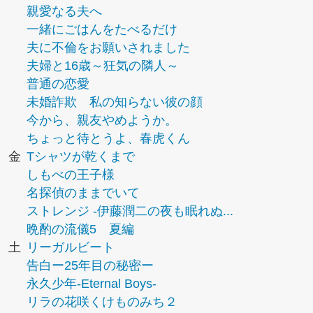
親愛なる夫へ
一緒にごはんをたべるだけ
夫に不倫をお願いされました
夫婦と16歳～狂気の隣人～
普通の恋愛
未婚詐欺 私の知らない彼の顔
今から、親友やめようか。
ちょっと待とうよ、春虎くん
金
Tシャツが乾くまで
しもべの王子様
名探偵のままでいて
ストレンジ -伊藤潤二の夜も眠れぬ...
晩酌の流儀5 夏編
土
リーガルビート
告白ー25年目の秘密ー
永久少年-Eternal Boys-
リラの花咲くけものみち２