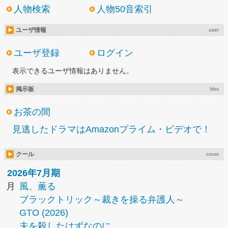
人物検索
人物50音索引
ユーザ情報
user
ユーザ登録
ログイン
表示できるユーザ情報はありません。
掲示板
bbs
お茶の間
見逃したドラマはAmazonプライム・ビデオで！
クール
cours
2026年7月期
月
風、薫る
ブラックトリック～裁きを操る弁護人～
GTO (2026)
夫を殺したはずなのに