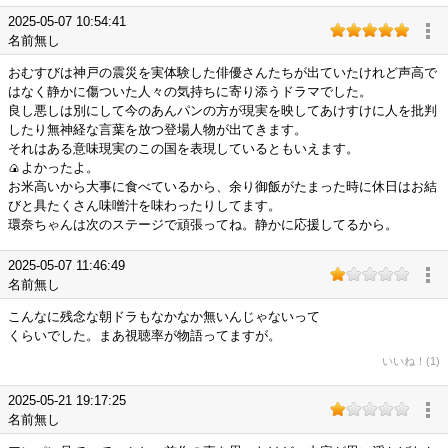
2025-05-07 10:54:41
名前無し
おむすびは神戸の震災を実体験した俳優さんたちが出ていたけれど声高で
はなく静かに傷ついた人々の気持ちに寄り添うドラマでした。
良し悪しは別にして今のあんパンの方が現実を映してあけすけに人を批判
したり無神経な言葉を放つ登場人物が出てきます。
それはある意味現実のこの国を表現しているともいえます。
🍙よかったよ。
お米高いから大事に食べているから、余り御飯がたまった時に休日はお結
びと具たくさん味噌汁を味わったりしてます。
環奈ちゃんは次のステージで頑張ってね。静かに応援してるから。
2025-05-07 11:46:49
名前無し
こんなに残念な朝ドラもなかなか無いんじゃないって
くらいでした。まあ視聴率が物語ってますが。
いいね！(1)
2025-05-21 19:17:25
名前無し