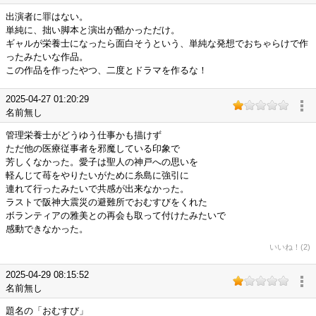
出演者に罪はない。
単純に、拙い脚本と演出が酷かっただけ。
ギャルが栄養士になったら面白そうという、単純な発想でおちゃらけで作
ったみたいな作品。
この作品を作ったやつ、二度とドラマを作るな！
2025-04-27 01:20:29
名前無し
管理栄養士がどうゆう仕事かも描けず
ただ他の医療従事者を邪魔している印象で
芳しくなかった。愛子は聖人の神戸への思いを
軽んじて苺をやりたいがために糸島に強引に
連れて行ったみたいで共感が出来なかった。
ラストで阪神大震災の避難所でおむすびをくれた
ボランティアの雅美との再会も取って付けたみたいで
感動できなかった。
いいね！(2)
2025-04-29 08:15:52
名前無し
題名の「おむすび」