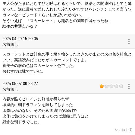
主人公がたまにおむすびと呼ばれるくらいで、物語との関連性はとても薄
かった。逆に震災で差し入れした冷たいおむすびをレンチンしてと言うワ
ガママなエピソードくらいしか思いつかない。
そういえば、「スカーレット」も題名との関連性薄かったね。
駄作の共通点かな？
2025-04-29 15:20:05
名前無し
スカーレットとは緋色の事で焼き物をしたときのかまどの火の色を緋色と
いい、英語読みだったかがスカーレットですよ。
喜美子の服の色はスカーレット色でした。
おむすびは駄ですがね。
2025-05-07 09:28:27
名前無し
内容が酷くヒロインに好感が得られず
壊滅的に朝ドラファンを離してしまった
印象は否めない、そのため後遺症が深刻で
次作に負担をかけてしまったのは遺憾に思うほど
残念な朝ドラでした。
いいね！(1)