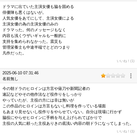
ドラマに出ていた主演女優も脇を固める
俳優陣も悪くはないが。
人気女優をあてにして、主演女優による
主演女優の為の主演女優のみの
ドラマった。何のメッセージもなく
内容も浅くウザいギャルも一般的に
支持を集められなかった。震災も
管理栄養士も中途半端でとどのつまり
凡作だった。
いいね！(1)
2025-06-10 07:31:46
名前無し
今の朝ドラのヒロインは方言や薙刀や新聞記者の
速記などやその他作法など役作りをしっかり
やっていたが、主役の方には非は無いが
この作品のヒロインは方言もないし料理を作っている場面
もあまり見せないし役作りをやらせていない。自分は現場に行かず
脇役にやらせヒロインに手柄を与え上げられてばかりで
主役の人気に頼った主役ありきの底浅い内容の朝ドラになってしまった。
いいね！(1)