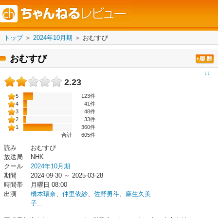
トップ
＞
2024年10月期
＞
おむすび
おむすび
↓↓
2.23
5
123件
4
41件
3
48件
2
33件
1
360件
合計
605
件
読み
おむすび
放送局
NHK
クール
2024年10月期
期間
2024-09-30 ～ 2025-03-28
時間帯
月曜日 08:00
出演
橋本環奈
、
仲里依紗
、
佐野勇斗
、
麻生久美
子
...