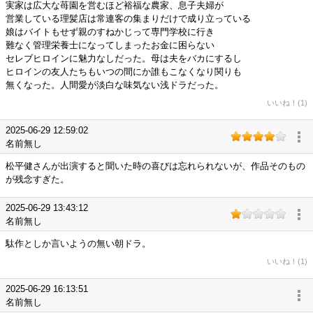
実家は広大な苺園を営むほど裕福な農家、息子夫婦が
営業している理髪店は常連客の集まりだけで成り立っている
娘はバイトもせず親のすねかじって専門学校に行き
難なく管理栄養士になってしまったお金に困らない
セレブヒロインに魅力なしだった。母は夫をバカにするし
ヒロインの友人たちもいつの間にか誰もこなくなり関りも
無くなった。人間愛が淡白な味気ない浅ドラだった。
いいね！(1)
2025-06-29 12:59:02
名前無し
松平健さんが出演すると聞いた時の喜びは忘れられないが、作品そのもの
が残念すぎた。
2025-06-29 13:43:12
名前無し
駄作としか言いようの無い朝ドラ。
いいね！(1)
2025-06-29 16:13:51
名前無し