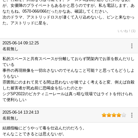
が、女優陣のプライベートもあるかと思うのですが。私も電話します、あ
なたもね。0570-066/066だったかなあ。確認してください。
次のドラマ、アストリッドロスが凄くて入り込めないし、ピンと来なかっ
た。アストリッドに星を。
いいね！(1)
2025-06-14 09:12:25
名前無し
私的スペースと共有スペースが分離しておらず閉架内でお茶を飲んだりし
ている
事件の再現映像を一切出さないのでそんなこと可能？と思ってもどうしよ
うもない
雰囲気にのまれて見てる間は思わないが後でよく考えると変、例えば自殺
した被害者が死ぬ前に恐喝金を払ったのとか
シグSP2022のピカティニーレールは真っ暗な現場ではライトを付けられ
て便利らしい
2025-06-14 13:24:13
名前無し
結婚指輪にどうやって毒を仕込んだのだろう。
そんなことできるとは思えないが。