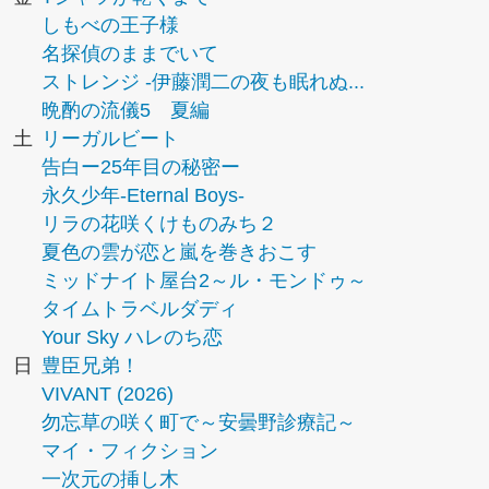
しもべの王子様
名探偵のままでいて
ストレンジ -伊藤潤二の夜も眠れぬ...
晩酌の流儀5 夏編
土
リーガルビート
告白ー25年目の秘密ー
永久少年-Eternal Boys-
リラの花咲くけものみち２
夏色の雲が恋と嵐を巻きおこす
ミッドナイト屋台2～ル・モンドゥ～
タイムトラベルダディ
Your Sky ハレのち恋
日
豊臣兄弟！
VIVANT (2026)
勿忘草の咲く町で～安曇野診療記～
マイ・フィクション
一次元の挿し木