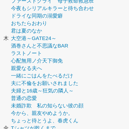
ファーストクライ 母子救命救急班
今夜もシリアルキラーと待ち合わせ
ドライな同期の溺愛癖
おちたらおわり
君は夏のなか
木
大空港～GATE24～
酒巻さんと不思議なBAR
ラストノート
心配無用ノ介天下御免
親愛なる夫へ
一緒にごはんをたべるだけ
夫に不倫をお願いされました
夫婦と16歳～狂気の隣人～
普通の恋愛
未婚詐欺 私の知らない彼の顔
今から、親友やめようか。
ちょっと待とうよ、春虎くん
金
Tシャツが乾くまで