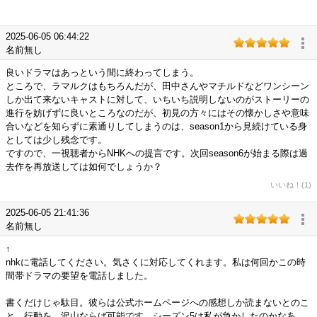
2025-06-05 06:44:22
名前無し
良いドラマはあっという間に終わってしまう。
ところで、ラマルクはもちろんだが、田中さんやマチルドなどワンシーン
しか出て来ないキャストに対して、いちいち説明しないのがストーリーの
進行を妨げずに良いところなのだが、初見の方々にはその懐かしさや意味
合いなどを知らずに素通りしてしまうのは、season1から見続けている身
としては少し残念です。
ですので、一視聴者からNHKへの提言です。次回season6が始まる際は過
去作を再放送しては如何でしょうか？
いいね！(1)
2025-06-05 21:41:36
名前無し
↑
nhkに電話してください。気さくに対応してくれます。私は何回かこの時
間帯ドラマの要望を電話しました。
書くだけじゃ駄目。彼らは公式ホームページへの感想しか読まないとのこ
と。行動を。沢山ならば可能です。シーズン5は私が急かしたのかなあ。