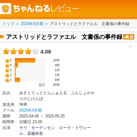
トップ
＞
2025年4月期
＞
アストリッドとラファエル 文書係の事件録
アストリッドとラファエル 文書係の事件録
↓↓
4.08
5
24件
4
4件
3
1件
2
1件
1
6件
合計
36
件
読み
あすとりっどとらふぁえる ぶんしょがか
りのじけんぼ
放送局
NHK
クール
2025年4月期
期間
2025-04-06 ～ 2025-05-25
時間帯
日曜日 23:00
出演
サラ・モーテンセン
、
ローラ・ドヴェー
ル
、
斎藤研吾