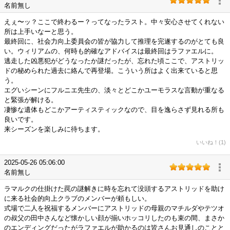
名前無し
えぇ〜ッ？ここで終わるー？ってなったラスト。中々安心させてくれない
所は上手いなーと思う。
最終回に、社会力向上委員会の皆が協力して推理を完遂するのがとても良
い。ウィリアムの、何時も的確なアドバイスは最終回はラファエルに。
逃走した凶悪犯がどうなったか謎だったが、忘れた頃ここで、アストリッ
ドの秘められた過去に絡んで再登場。こういう所はよく出来ていると思
う。
エグいシーンにフルニエ先生の、淡々とどこかユーモラスな言動が重なる
と緊張が解ける。
凄惨な遺体もどこかアーティスティックなので、目を逸らさず見れる所も
良いです。
来シーズンを楽しみに待ちます。
いいね！(1)
2025-05-26 05:06:00
名前無し
ラマルクの仕掛けた罠の謎解きに時を忘れて没頭するアストリッドを助け
に来る社会的向上クラブのメンバーが頼もしい。
式場で二人を祝福するメンバーにアストリッドの母親のマチルダやテツオ
の叔父の田中さんなど懐かしい顔が揃いホッコリしたのも束の間、まさか
のエンディングだったがラファエルが助かるのは皆さんお見通しのことと