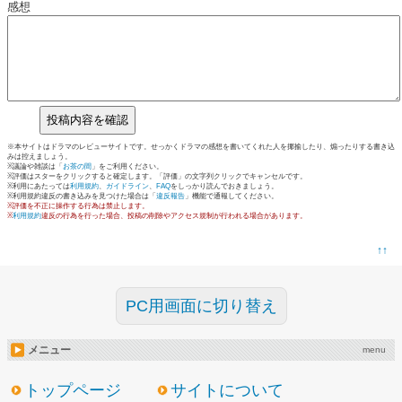
感想
※本サイトはドラマのレビューサイトです。せっかくドラマの感想を書いてくれた人を揶揄したり、煽ったりする書き込
みは控えましょう。
※議論や雑談は「
お茶の間
」をご利用ください。
※評価はスターをクリックすると確定します。「評価」の文字列クリックでキャンセルです。
※利用にあたっては
利用規約
、
ガイドライン
、
FAQ
をしっかり読んでおきましょう。
※利用規約違反の書き込みを見つけた場合は「
違反報告
」機能で通報してください。
※評価を不正に操作する行為は禁止します。
※
利用規約
違反の行為を行った場合、投稿の削除やアクセス規制が行われる場合があります。
↑↑
PC用画面に切り替え
メニュー
menu
トップページ
サイトについて