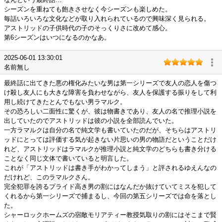
シーズンを重ねても飽きさせなく今シーズンも楽しめた。
毎話いろいろな文化などが取り入れられているので興味深く見られる。
アストリッドの子供時代の子のそっくりさに改めて感心。
第6シーズンはいつになるのかなあ。
2025-06-01 13:30:01
名前無し
最終話に出てきた悪の権化みたいな男は第一シリーズで友人の恋人を傷つ
け殺し友人にも大きな障害を負わせながら、友人を保護する振りをして利
用し続けてきたとんでもない男ラマルク。
その恐ろしい二面性に驚くが、彼は物書きであり、友人の名で推理小説を
出していたのでアストリッドは彼の小説を全部読んでいた。
一方ラマルクは自分の名で純文学も書いていたのだが、そちらはアストリ
ッドにとっては評価する気が起きない片思いの男の物語だということだけ
れど、アストリッドはラマルクが推理小説と純文学のどちらも書き分ける
ことなく同じ文体で書いていると明言した。
これが「アストリッドは書き手がわかってしまう」と評されるゆえんなの
だけれど、このラマルクさん。
完全犯罪を誇るプライド高き男の割にはなんだか抜けていてミスを犯して
くれるから第一シリーズで捕まるし、今回の第五シリーズでは命を落とし
た。
シャーロックホームズの宿敵モリアティー教授気取りの割にはそこまで賢