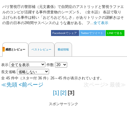
パリ警視庁の警部補（元文書係）で自閉症のアストリッドと警視ラファエ
ルのコンビが活躍する事件捜査物のシーズン５。（全８話） 各話で取り
上げられる事件は軽い「おどろおどろしさ」がありトリックの謎解きはそ
の昔の日本の2時間サスペンスのような趣がある。 フ...
全て表示
Facebookでシェア
Twitterでツイート
LINEで送る
感想とレビュー
ベストレビュー
番組情報
表示
件数
長文省略
全 45 件中（スター付 36 件）26～45 件が表示されています。
≪先頭
<前ページ
次ページ>
最後≫
[1]
[2]
[3]
スポンサーリンク