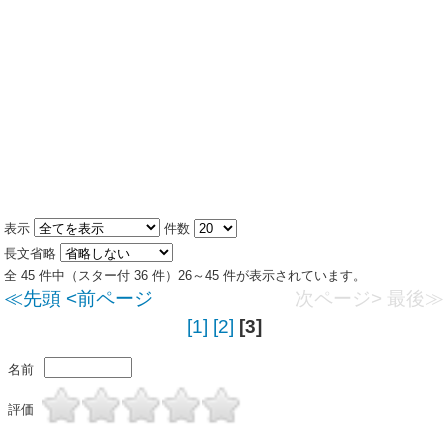
表示
件数
長文省略
全 45 件中（スター付 36 件）26～45 件が表示されています。
≪先頭
<前ページ
次ページ>
最後≫
[1]
[2]
[3]
名前
評価