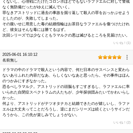
くないし、心理戦にたけたコロンボほどでもないラファエルに対して警戒
なく無防備だったがゆえに滅んでいく。
罪なきアストリッドに過去の事故を掘り返して殺人の罪をおっかぶせよう
としたのが、失敗してしまった。
その腹いせに用意した毒の結婚指輪はお茶目なラファエルを傷つけたけれ
ど、彼女はそんな毒には勝てるはず。
次回シリーズでは少なくともラマルクの悪は滅びるところを見届けたい。
いいね！(1)
2025-06-01 16:10:12
名前無し
ドラマの中のドラマで殺人という内容で、何だ日本のサスペンスと変わら
ないありふれた内容だなあ、らしくないなあと思ったら。その事件はほん
のつかみにすぎなかった。
恐るべしラマルク。アストリッドの頭脳もすごすぎるし、ラファエルに率
いられた自閉症スペクトラムの人たちが、少年探偵団みたいでかわいらし
かった。
何より、アストリッドがテツオタナカと結婚できたのが嬉しいし、ラファ
エルは大丈夫ってことだろうし、逆にまだシリーズは続くというサインだ
ろうから、この先が楽しみでしょうがない。
いいね！(2)