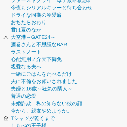
ファーストクライ 母子救命救急班
今夜もシリアルキラーと待ち合わせ
ドライな同期の溺愛癖
おちたらおわり
君は夏のなか
木
大空港～GATE24～
酒巻さんと不思議なBAR
ラストノート
心配無用ノ介天下御免
親愛なる夫へ
一緒にごはんをたべるだけ
夫に不倫をお願いされました
夫婦と16歳～狂気の隣人～
普通の恋愛
未婚詐欺 私の知らない彼の顔
今から、親友やめようか。
金
Tシャツが乾くまで
しもべの王子様