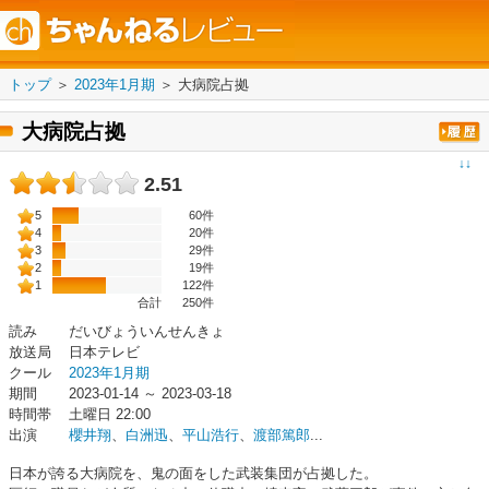
トップ
＞
2023年1月期
＞
大病院占拠
大病院占拠
↓↓
2.51
5
60件
4
20件
3
29件
2
19件
1
122件
合計
250
件
読み
だいびょういんせんきょ
放送局
日本テレビ
クール
2023年1月期
期間
2023-01-14 ～ 2023-03-18
時間帯
土曜日 22:00
出演
櫻井翔
、
白洲迅
、
平山浩行
、
渡部篤郎
...
日本が誇る大病院を、鬼の面をした武装集団が占拠した。