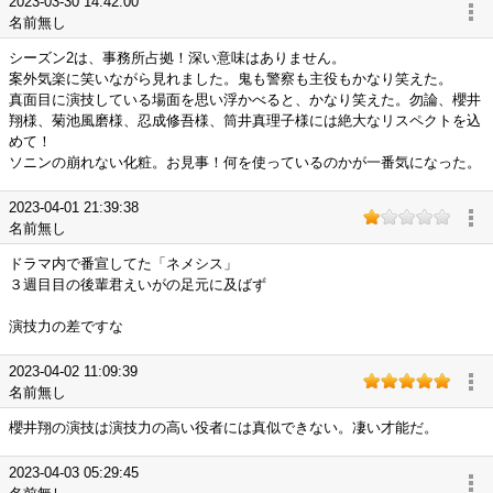
2023-03-30 14:42:00
名前無し
シーズン2は、事務所占拠！深い意味はありません。
案外気楽に笑いながら見れました。鬼も警察も主役もかなり笑えた。
真面目に演技している場面を思い浮かべると、かなり笑えた。勿論、櫻井
翔様、菊池風磨様、忍成修吾様、筒井真理子様には絶大なリスペクトを込
めて！
ソニンの崩れない化粧。お見事！何を使っているのかが一番気になった。
2023-04-01 21:39:38
名前無し
ドラマ内で番宣してた「ネメシス」
３週目目の後輩君えいがの足元に及ばず
演技力の差ですな
2023-04-02 11:09:39
名前無し
櫻井翔の演技は演技力の高い役者には真似できない。凄い才能だ。
2023-04-03 05:29:45