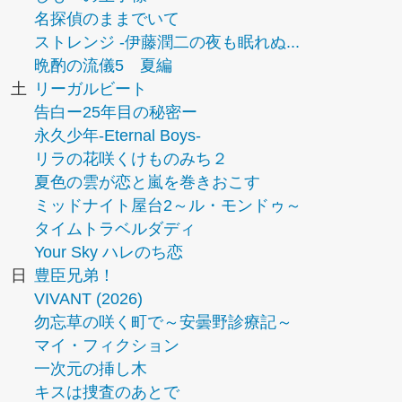
名探偵のままでいて
ストレンジ -伊藤潤二の夜も眠れぬ...
晩酌の流儀5 夏編
土
リーガルビート
告白ー25年目の秘密ー
永久少年-Eternal Boys-
リラの花咲くけものみち２
夏色の雲が恋と嵐を巻きおこす
ミッドナイト屋台2～ル・モンドゥ～
タイムトラベルダディ
Your Sky ハレのち恋
日
豊臣兄弟！
VIVANT (2026)
勿忘草の咲く町で～安曇野診療記～
マイ・フィクション
一次元の挿し木
キスは捜査のあとで