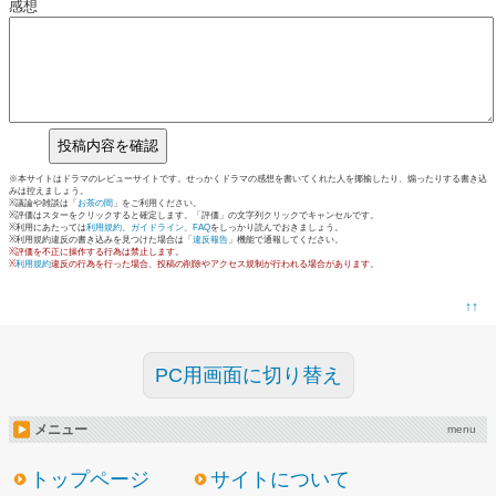
感想
※本サイトはドラマのレビューサイトです。せっかくドラマの感想を書いてくれた人を揶揄したり、煽ったりする書き込
みは控えましょう。
※議論や雑談は「
お茶の間
」をご利用ください。
※評価はスターをクリックすると確定します。「評価」の文字列クリックでキャンセルです。
※利用にあたっては
利用規約
、
ガイドライン
、
FAQ
をしっかり読んでおきましょう。
※利用規約違反の書き込みを見つけた場合は「
違反報告
」機能で通報してください。
※評価を不正に操作する行為は禁止します。
※
利用規約
違反の行為を行った場合、投稿の削除やアクセス規制が行われる場合があります。
↑↑
PC用画面に切り替え
メニュー
menu
トップページ
サイトについて