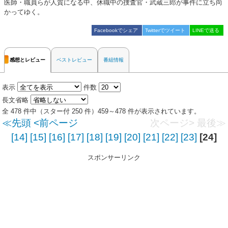
医師・職員らが人質になる中、休職中の捜査官・武蔵三郎が事件に立ち向
かってゆく。
Facebookでシェア
Twitterでツイート
LINEで送る
感想とレビュー
ベストレビュー
番組情報
表示
件数
長文省略
全 478 件中（スター付 250 件）459～478 件が表示されています。
≪先頭
<前ページ
次ページ>
最後≫
[14]
[15]
[16]
[17]
[18]
[19]
[20]
[21]
[22]
[23]
[24]
スポンサーリンク