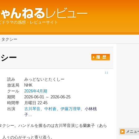
ビドラマの感想・レビューサイト
トタクシー
クシー
↓↓
読み
みっどないとたくしー
放送局
NHK
クール
2026年4月期
期間
2026-06-01 ～ 2026-06-25
時間帯
月曜日 22:45
出演
古川琴音
、
中村蒼
、
伊藤万理華
、
小林桃
子
...
タクシー。ハンドルを握るのは古川琴音演じる蘭象子（あら
メニュ
、人々の心がそっと寄り添う。