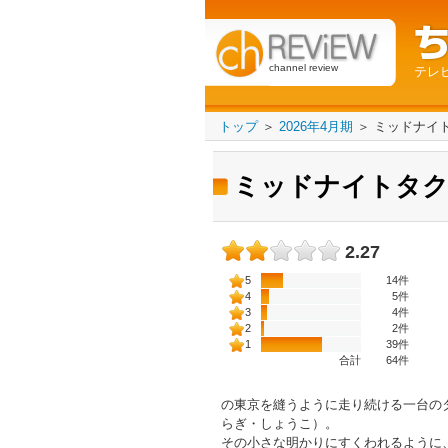
channel review
テレ
トップ
＞
2026年4月期
＞
ミッドナイ
ミッドナイトタ
2.27
5
14件
4
5件
3
4件
2
2件
1
39件
合計
64
件
の東京を縫うように走り続ける一台の
らぎ・しょうこ）。
その小さな明かりにすくわれるように