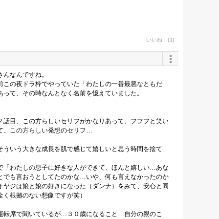
いいね！(1)
さんなんですね。
前この夜ドラ枠でやっていた「わたしの一番最悪なともだ
あって、その時なんとなく名前を憶えていました。
２話目、この方らしいセリフがかなりあって、フフフと笑い
て、この方らしい発想のセリフ…
そういう大きな成長を肌で感じて嬉しいと思う時間を捨て
で「わたしの息子に好きな人ができて、ほんと嬉しい…あな
とでも言おうとしてたのかな…いや、何も言えなかったのか
オヤジは娘と娘の好きになった（ダンナ）をみて、安心と同
全く根拠のない想像ですが笑）
運転席で聞いているが…３０歳になること…自分の親のこ