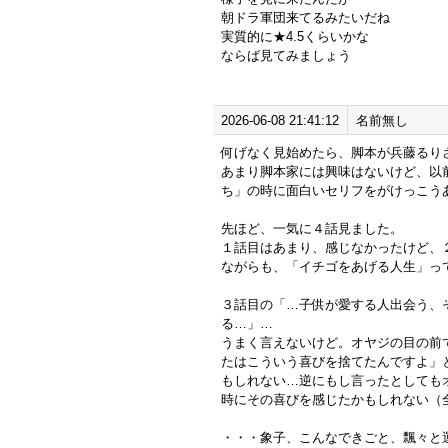
朝ドラ軍団来てるみたいだね
実質的に★4.5くらいかな
ならば見てみましょう
2026-06-08 21:41:12
名前無し
何げなく見始めたら、脚本が兵藤るり
あまり脚本家には興味はないけど、以
ち」の時に面白いセリフをがけっこう
先ほど、一気に４話見ました。
１話目はあまり、感じなかったけど、
ながらも、「イチゴをあげる人生」っ
３話目の「…子供が愛する人出会う、
る…」…
うまく言えないけど。オヤジの目の前
たはこういう喜びを捨てたんですよ」
もしれない…逆にもし言ったとしても
時にその喜びを感じたかもしれない（
・・・象子、こんなできごと、飄々と