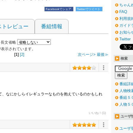
ちゃん
Facebookでシェア
Twitterでツイート
FAQ
利用規
ガイド
ストレビュー
番組情報
お知ら
Twitter
長文省略
 件が表示されています。
[1]
[2]
次ページ>
最後≫
検索
。
番組詳
人物検
て、なにかしらイレギュラーなものを抱えているのかもしれ
番組５
人物５
いいね！(1)
ユーザ
ユーザ