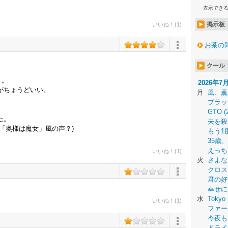
表示でき
掲示板
いいね！(1)
お茶の
クール
さ。
2026年7
がちょうどいい。
月
風、薫
ブラッ
GTO (
た。
夫を殺
「奥様は魔女」風の声？)
もう1
35歳
えっち
いいね！(1)
火
さよな
クロス
君の好
幸せに
水
Tokyo 
いいね！(1)
ファー
今夜も
ドライ