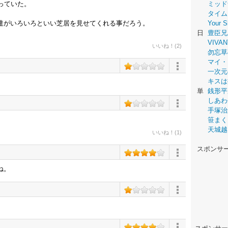
っていた。
ミッド
タイム
達がいろいろといい芝居を見せてくれる事だろう。
Your
日
豊臣兄
VIVAN
いいね！(2)
勿忘草
マイ・
一次元
キスは
単
銭形平
しあわ
手塚治
笹まく
天城越
いいね！(1)
スポンサ
ね。