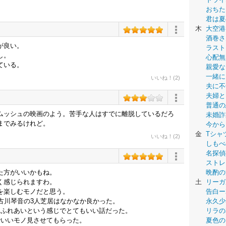
おちた
君は夏
木
大空港
酒巻さ
が良い。
ラスト
し。
心配無
ている。
親愛な
一緒に
いいね！(2)
夫に不
夫婦と
普通の
ムッシュの映画のよう。苦手な人はすでに離脱しているだろ
未婚詐
までみるけれど。
今から
金
Tシャ
いいね！(2)
しもべ
名探偵
ストレ
た方がいいかもね。
晩酌の
く感じられますわ。
土
リーガ
を楽しむモノだと思う。
告白ー
古川琴音の3人芝居はなかなか良かった。
永久少年-
たふれあいという感じでとてもいい話だった。
リラの
でいいモノ見させてもらった。
夏色の