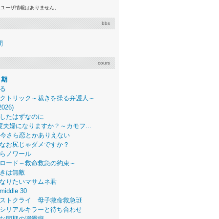
るユーザ情報はありません。
bbs
間
cours
月期
る
クトリック～裁きを操る弁護人～
2026)
したはずなのに
度夫婦になりますか？～カモフ...
、今さら恋とかありえない
なお尻じゃダメですか？
らノワール
ロード～救命救急の約束～
きは無敵
なりたいマサムネ君
middle 30
ストクライ 母子救命救急班
シリアルキラーと待ち合わせ
な同期の溺愛癖