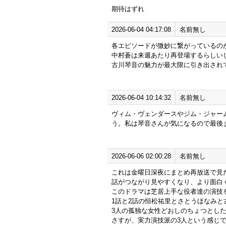
期待はずれ
2026-06-04 04:17:08
名前無し
各エピソードが微妙に繋がっているの
中村蒼は来週あたり再登場するらしい
古川琴音の魅力が最大限に引き出され
2026-06-04 10:14:32
名前無し
ヴィム・ヴェンダースやジム・ジャー
う。私は琴音さんが気になるので最後
2026-06-06 02:00:28
名前無し
これは金曜日深夜にまとめ再放送で見
話がつながり見やすくなり、より面白
このドラマは芝居上手な役者達の演技
1話と2話の恒松祐里とさとうほなみと
3人の孤独な女性どおしのちょつとし
さすが、実力演技派の3人という感じ