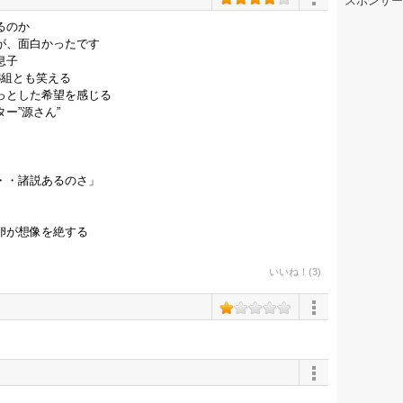
スポンサー
るのか
が、面白かったです
息子
3組とも笑える
っとした希望を感じる
ー”源さん”
・・諸説あるのさ」
卵が想像を絶する
いいね！(3)