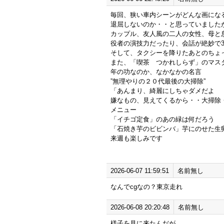
毎回、狭い車内シーンがどんな画にな
退屈しないのか・・と思っていました
カップル、友人風の二人の女性、母と
役者の演技力だったり、会話が絶妙で
そして、タクシーを降りたあとのちょ
また、「喫茶 つかれしらず」のマスタ
年の功なのか、なかなかの名言
”無理やりの２０代最後の大掃除”
「あんまり、綺麗にしちゃダメだよ
嫌なもの、見えてくるから・・大掃除
メニュー
「イチゴ定食」のあの緑は何だろう
「石焼き芋のビビンバ」芋にのせた生
来週も楽しみです
2026-06-07 11:59:51
名前無し
なんでcgなの？東京走れ
2026-06-08 20:20:48
名前無し
様子を見に来たんだが