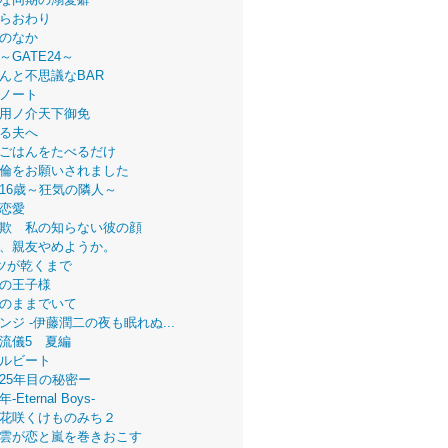
らおわり
のなか
～GATE24～
んと不思議なBAR
ノート
用ノ介天下御免
る夫へ
ごはんをたべるだけ
倫をお願いされました
16歳～狂気の隣人～
恋愛
欺 私の知らない彼の顔
、親友やめようか。
ツが乾くまで
の王子様
のままでいて
ンジ -伊藤潤二の夜も眠れぬ...
流儀5 夏編
ルビート
25年目の秘密ー
Eternal Boys-
花咲くけものみち２
雲が恋と嵐を巻きおこす