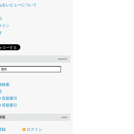
ねるレビューについて
約
ライン
せ
search
細検索
索
０音順索引
０音順索引
情報
user
登録
ログイン