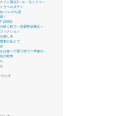
ナイト屋台2～ル・モンドゥ～
トラベルダディ
 Sky ハレのち恋
弟！
T (2026)
の咲く町で～安曇野診療記～
フィクション
の挿し木
捜査のあとで
次
せは食べて寝て待て〜早春の...
虫の戦争
ら
え
ーリンク