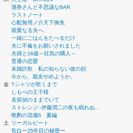
酒巻さんと不思議なBAR
ラストノート
心配無用ノ介天下御免
親愛なる夫へ
一緒にごはんをたべるだけ
夫に不倫をお願いされました
夫婦と16歳～狂気の隣人～
普通の恋愛
未婚詐欺 私の知らない彼の顔
今から、親友やめようか。
金
Tシャツが乾くまで
しもべの王子様
名探偵のままでいて
ストレンジ -伊藤潤二の夜も眠れぬ...
晩酌の流儀5 夏編
土
リーガルビート
告白ー25年目の秘密ー