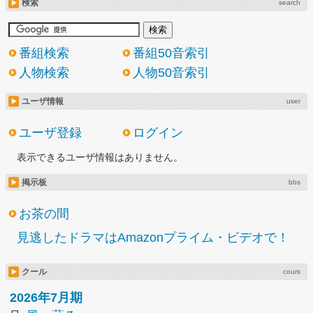
検索
search
番組検索
番組50音索引
人物検索
人物50音索引
ユーザ情報
user
ユーザ登録
ログイン
表示できるユーザ情報はありません。
掲示板
bbs
お茶の間
見逃したドラマはAmazonプライム・ビデオで！
クール
cours
2026年7月期