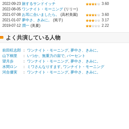
2022-09-23
旅するサンドイッチ
3.60
2022-08-05
ワンナイト・モーニング
(リリー)
2021-07-08
お耳に合いましたら。
(高村美園)
3.60
2021-01-07
夢中さ、きみに。
(篤子)
3.17
2019-07-12
潤一
(美夏)
2.22
よく共演している人物
前田旺志郎
：
ワンナイト・モーニング
,
夢中さ、きみに。
山下桐里
：
いつか、無重力の宙で
,
パーセント
望月歩
：
ワンナイト・モーニング
,
夢中さ、きみに。
水間ロン
：
ミワさんなりすます
,
ワンナイト・モーニング
河合優実
：
ワンナイト・モーニング
,
夢中さ、きみに。