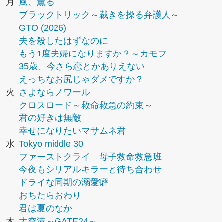
月
風、薫る
ブラックトリック～裁きを操る弁護人～
GTO (2026)
夫を殺したはずなのに
もう1度夫婦になりますか？～カモフ...
35歳、今さら恋とかありえない
えっちなお尻じゃダメですか？
火
さよならノワール
クロスロード～救命救急の約束～
君の好きは無敵
幸せになりたいマサムネ君
水
Tokyo middle 30
ファーストクライ 母子救命救急班
今夜もシリアルキラーと待ち合わせ
ドライな同期の溺愛癖
おちたらおわり
君は夏のなか
木
大空港～GATE24～