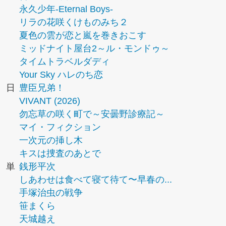
永久少年-Eternal Boys-
リラの花咲くけものみち２
夏色の雲が恋と嵐を巻きおこす
ミッドナイト屋台2～ル・モンドゥ～
タイムトラベルダディ
Your Sky ハレのち恋
日
豊臣兄弟！
VIVANT (2026)
勿忘草の咲く町で～安曇野診療記～
マイ・フィクション
一次元の挿し木
キスは捜査のあとで
単
銭形平次
しあわせは食べて寝て待て〜早春の...
手塚治虫の戦争
笹まくら
天城越え