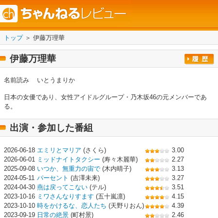
トップ
＞ 伊藤万理華
伊藤万理華
名前読み
いとうまりか
日本の女優であり、女性アイドルグループ・乃木坂46の元メンバーであ
る。
出演・参加した番組
2026-06-18
エミリとマリア
(さくら)
3.00
2026-06-01
ミッドナイトタクシー
(寿々木麗華)
2.27
2025-09-08
いつか、無重力の宙で
(木内晴子)
3.13
2024-05-11
パーセント
(吉澤未来)
3.27
2024-04-30
燕は戻ってこない
(テル)
3.51
2023-10-16
ミワさんなりすます
(五十嵐凛)
4.15
2023-10-10
時をかけるな、恋人たち
(天野りおん)
4.39
2023-09-19
日常の絶景
(町村景)
2.46