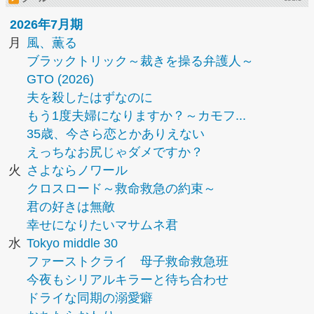
2026年7月期
月
風、薫る
ブラックトリック～裁きを操る弁護人～
GTO (2026)
夫を殺したはずなのに
もう1度夫婦になりますか？～カモフ...
35歳、今さら恋とかありえない
えっちなお尻じゃダメですか？
火
さよならノワール
クロスロード～救命救急の約束～
君の好きは無敵
幸せになりたいマサムネ君
水
Tokyo middle 30
ファーストクライ 母子救命救急班
今夜もシリアルキラーと待ち合わせ
ドライな同期の溺愛癖