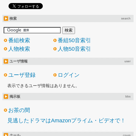
検索
search
番組検索
番組50音索引
人物検索
人物50音索引
ユーザ情報
user
ユーザ登録
ログイン
表示できるユーザ情報はありません。
掲示板
bbs
お茶の間
見逃したドラマはAmazonプライム・ビデオで！
クール
cours