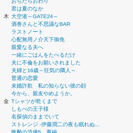
おちたらおわり
君は夏のなか
木
大空港～GATE24～
酒巻さんと不思議なBAR
ラストノート
心配無用ノ介天下御免
親愛なる夫へ
一緒にごはんをたべるだけ
夫に不倫をお願いされました
夫婦と16歳～狂気の隣人～
普通の恋愛
未婚詐欺 私の知らない彼の顔
今から、親友やめようか。
金
Tシャツが乾くまで
しもべの王子様
名探偵のままでいて
ストレンジ -伊藤潤二の夜も眠れぬ...
晩酌の流儀5 夏編