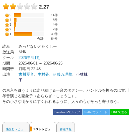
2.27
5
14件
4
5件
3
4件
2
2件
1
39件
合計
64
件
読み
みっどないとたくしー
放送局
NHK
クール
2026年4月期
期間
2026-06-01 ～ 2026-06-25
時間帯
月曜日 22:45
出演
古川琴音
、
中村蒼
、
伊藤万理華
、
小林桃
子
...
の東京を縫うように走り続ける一台のタクシー。ハンドルを握るのは古川
琴音演じる蘭象子（あららぎ・しょうこ）。
その小さな明かりにすくわれるように、人々の心がそっと寄り添う。
Facebookでシェア
Twitterでツイート
LINEで送る
感想とレビュー
ベストレビュー
番組情報