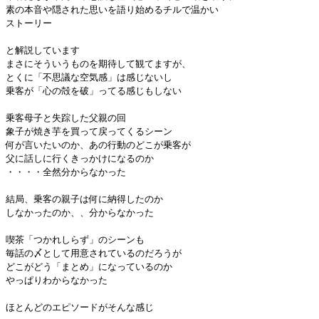
素の本音や隠された思いを語り始めるチルで温かい
ストーリー
と解説しています
まさにそういうものを期待して観てますが、
とくに「不思議な空気感」は感じないし
乗客が「心の殻を破」ってる感じもしない
乗客母子と失踪した父親の回
象子が焼き芋を買って戻ってくるシーン
何が言いたいのか、あの行動のどこが乗客が
父に話しに行くきっかけになるのか
・・・・全然分からなかった
結局、乗客の親子は何に納得したのか
しなかったのか、、分からなかった
喫茶「つかれしらず」のシーンも
毎話の〆として用意されているのだろうが
どこがどう「まとめ」になっているのか
やっぱりわからなかった
ほとんどのエピソードがそんな感じ