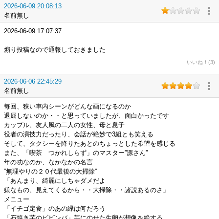
2026-06-09 20:08:13
名前無し
2026-06-09 17:07:37
煽り投稿なので通報しておきました
いいね！(3)
2026-06-06 22:45:29
名前無し
毎回、狭い車内シーンがどんな画になるのか
退屈しないのか・・と思っていましたが、面白かったです
カップル、友人風の二人の女性、母と息子
役者の演技力だったり、会話が絶妙で3組とも笑える
そして、タクシーを降りたあとのちょっとした希望を感じる
また、「喫茶 つかれしらず」のマスター”源さん”
年の功なのか、なかなかの名言
”無理やりの２０代最後の大掃除”
「あんまり、綺麗にしちゃダメだよ
嫌なもの、見えてくるから・・大掃除・・諸説あるのさ」
メニュー
「イチゴ定食」のあの緑は何だろう
「石焼き芋のビビンバ」芋にのせた生卵が想像を絶する