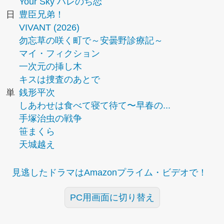
Your Sky ハレのち恋
日
豊臣兄弟！
VIVANT (2026)
勿忘草の咲く町で～安曇野診療記～
マイ・フィクション
一次元の挿し木
キスは捜査のあとで
単
銭形平次
しあわせは食べて寝て待て〜早春の...
手塚治虫の戦争
笹まくら
天城越え
見逃したドラマはAmazonプライム・ビデオで！
PC用画面に切り替え