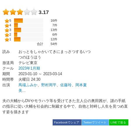
3.17
5
16件
4
7件
3
13件
2
6件
1
12件
合計
54
件
読み
おっとをしゃかいてきにまっさつするいつ
つのほうほう
放送局
テレビ東京
クール
2023年1月期
期間
2023-01-10 ～ 2023-03-14
時間帯
火曜日 24:30
出演
馬場ふみか
、
野村周平
、
佐藤玲
、
岡本夏
美
...
夫の大輔からDVやモラハラ等を受けてきた主人公の奥田茜が、謎の手紙
の指示に従い大輔を社会的に制裁する中で、自他と対峙し人生を見つめ直
す姿を描きます
Facebookでシェア
Twitterでツイート
LINEで送る