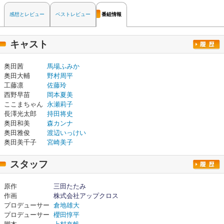
感想とレビュー
ベストレビュー
番組情報
キャスト
奥田茜
馬場ふみか
奥田大輔
野村周平
工藤凛
佐藤玲
西野早苗
岡本夏美
ここまちゃん
永瀬莉子
長澤光太郎
持田将史
奥田和美
森カンナ
奥田雅俊
渡辺いっけい
奥田美千子
宮崎美子
スタッフ
原作
三田たたみ
作画
株式会社アップクロス
プロデューサー
倉地雄大
プロデューサー
櫻田惇平