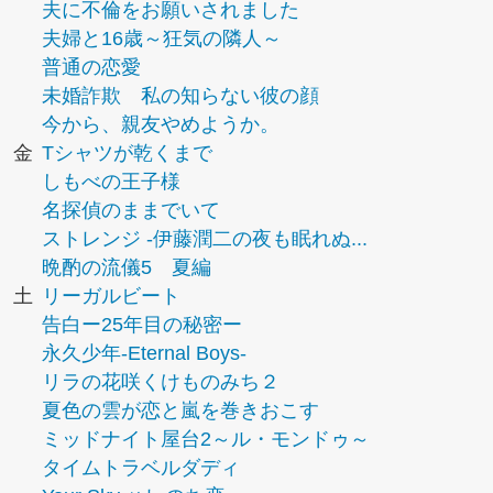
夫に不倫をお願いされました
夫婦と16歳～狂気の隣人～
普通の恋愛
未婚詐欺 私の知らない彼の顔
今から、親友やめようか。
金
Tシャツが乾くまで
しもべの王子様
名探偵のままでいて
ストレンジ -伊藤潤二の夜も眠れぬ...
晩酌の流儀5 夏編
土
リーガルビート
告白ー25年目の秘密ー
永久少年-Eternal Boys-
リラの花咲くけものみち２
夏色の雲が恋と嵐を巻きおこす
ミッドナイト屋台2～ル・モンドゥ～
タイムトラベルダディ