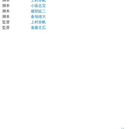
脚本
上村奈帆
脚本
小坂志宝
脚本
服部紘二
脚本
倉地雄大
監督
上村奈帆
監督
進藤丈広
↑↑