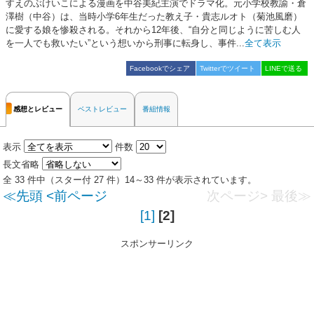
すえのぶけいこによる漫画を中谷美紀主演でドラマ化。元小学校教諭・倉
澤樹（中谷）は、当時小学6年生だった教え子・貴志ルオト（菊池風磨）
に愛する娘を惨殺される。それから12年後、“自分と同じように苦しむ人
を一人でも救いたい”という想いから刑事に転身し、事件...
全て表示
Facebookでシェア
Twitterでツイート
LINEで送る
感想とレビュー
ベストレビュー
番組情報
表示
件数
長文省略
全 33 件中（スター付 27 件）14～33 件が表示されています。
≪先頭
<前ページ
次ページ>
最後≫
[1]
[2]
スポンサーリンク