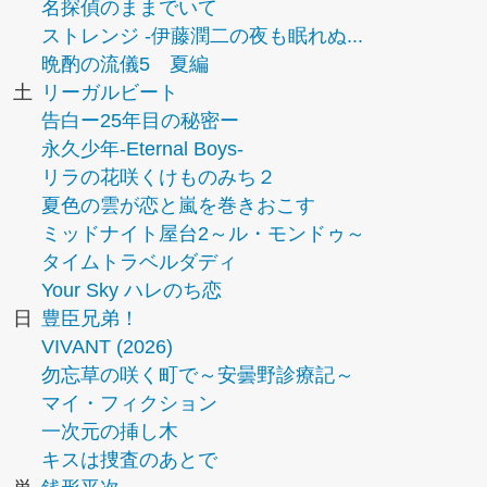
名探偵のままでいて
ストレンジ -伊藤潤二の夜も眠れぬ...
晩酌の流儀5 夏編
土
リーガルビート
告白ー25年目の秘密ー
永久少年-Eternal Boys-
リラの花咲くけものみち２
夏色の雲が恋と嵐を巻きおこす
ミッドナイト屋台2～ル・モンドゥ～
タイムトラベルダディ
Your Sky ハレのち恋
日
豊臣兄弟！
VIVANT (2026)
勿忘草の咲く町で～安曇野診療記～
マイ・フィクション
一次元の挿し木
キスは捜査のあとで