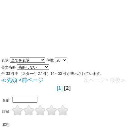
表示
件数
長文省略
全 33 件中（スター付 27 件）14～33 件が表示されています。
≪先頭
<前ページ
次ページ>
最後≫
[1]
[2]
名前
評価
感想