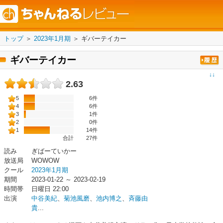
トップ
＞
2023年1月期
＞
ギバーテイカー
ギバーテイカー
↓↓
2.63
5
6件
4
6件
3
1件
2
0件
1
14件
合計
27
件
読み
ぎばーていかー
放送局
WOWOW
クール
2023年1月期
期間
2023-01-22 ～ 2023-02-19
時間帯
日曜日 22:00
出演
中谷美紀
、
菊池風磨
、
池内博之
、
斉藤由
貴
...