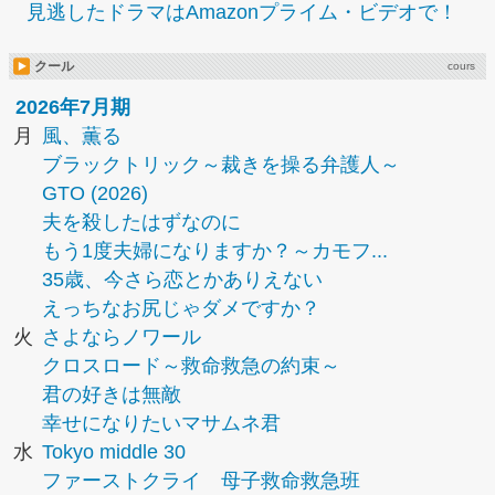
見逃したドラマはAmazonプライム・ビデオで！
クール
cours
2026年7月期
月
風、薫る
ブラックトリック～裁きを操る弁護人～
GTO (2026)
夫を殺したはずなのに
もう1度夫婦になりますか？～カモフ...
35歳、今さら恋とかありえない
えっちなお尻じゃダメですか？
火
さよならノワール
クロスロード～救命救急の約束～
君の好きは無敵
幸せになりたいマサムネ君
水
Tokyo middle 30
ファーストクライ 母子救命救急班