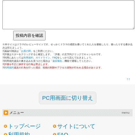
※本サイトはドラマのレビューサイトです。せっかくドラマの感想を書いてくれた人を揶揄したり、煽ったりする書き込
みは控えましょう。
※議論や雑談は「
お茶の間
」をご利用ください。
※評価はスターをクリックすると確定します。「評価」の文字列クリックでキャンセルです。
※利用にあたっては
利用規約
、
ガイドライン
、
FAQ
をしっかり読んでおきましょう。
※利用規約違反の書き込みを見つけた場合は「
違反報告
」機能で通報してください。
※評価を不正に操作する行為は禁止します。
※
利用規約
違反の行為を行った場合、投稿の削除やアクセス規制が行われる場合があります。
↑↑
PC用画面に切り替え
メニュー
menu
トップページ
サイトについて
利用規約
FAQ