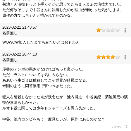
菊池くん演技もっと下手くそかと思ってたらまぁまぁの演技力でした。
ただ何故そこまで中谷さんに執着したのか理由が弱かった気がします。
原作の方ではちゃんと描かれてたのかな。
2023-02-21 21:48:57
名前無し
WOWOW加入したまでもみたいとはおもわん
2023-02-22 20:44:10
名前無し
序盤のテンポの悪さがなければもっと良かった。
ただ、ラストについては気に入らない。
ああいう生ゴミは射殺してこそ世界が綺麗になる。
米国のように問答無用で撃つべきだった。
犯人を射殺しなかった点が残念だが、池内博之、中谷美紀、菊池風磨の演
技が素晴らしかった。
ルオト役に関しては少年もジャニーズも両方良かった。
中谷、池内コンビをもう一度見たいが、原作はあるのかな？
いいね！(1)