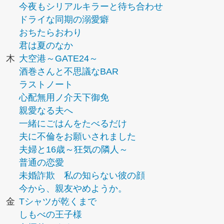
今夜もシリアルキラーと待ち合わせ
ドライな同期の溺愛癖
おちたらおわり
君は夏のなか
木
大空港～GATE24～
酒巻さんと不思議なBAR
ラストノート
心配無用ノ介天下御免
親愛なる夫へ
一緒にごはんをたべるだけ
夫に不倫をお願いされました
夫婦と16歳～狂気の隣人～
普通の恋愛
未婚詐欺 私の知らない彼の顔
今から、親友やめようか。
金
Tシャツが乾くまで
しもべの王子様