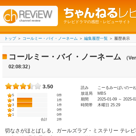
channel review
テレビドラマの感想・レビューサイト
トップ
＞
コールミー・バイ・ノーネーム
＞
編集履歴一覧
＞ 履歴表示
コールミー・バイ・ノーネーム
（Ver
02:08:32）
3.50
読み
こーるみーばいのー
放送局
MBS
5
0件
期間
2025-01-09 ～ 2025-0
4
1件
時間帯
木曜日 25:29
3
1件
2
0件
1
0件
合計
2
件
切なさがほとばしる、ガールズラブ・ミステリー テレビ神