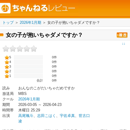
トップ
＞
2026年1月期
＞
女の子が抱いちゃダメですか？
女の子が抱いちゃダメですか？
↓↓
5
0件
4
0件
3
0件
2
0件
1
0件
合計
0
件
読み
おんなのこがだいちゃだめですか
放送局
MBS
クール
2026年1月期
期間
2026-03-05 ～ 2026-04-23
時間帯
木曜日 25:29
出演
高尾颯斗
、
志田こはく
、
宇佐卓真
、
世古口
凌