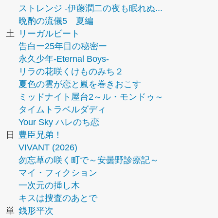
ストレンジ -伊藤潤二の夜も眠れぬ...
晩酌の流儀5 夏編
土
リーガルビート
告白ー25年目の秘密ー
永久少年-Eternal Boys-
リラの花咲くけものみち２
夏色の雲が恋と嵐を巻きおこす
ミッドナイト屋台2～ル・モンドゥ～
タイムトラベルダディ
Your Sky ハレのち恋
日
豊臣兄弟！
VIVANT (2026)
勿忘草の咲く町で～安曇野診療記～
マイ・フィクション
一次元の挿し木
キスは捜査のあとで
単
銭形平次