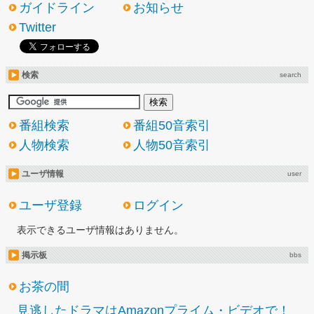
ガイドライン
お知らせ
Twitter
検索
search
番組検索
番組50音索引
人物検索
人物50音索引
ユーザ情報
user
ユーザ登録
ログイン
表示できるユーザ情報はありません。
掲示板
bbs
お茶の間
見逃したドラマはAmazonプライム・ビデオで！