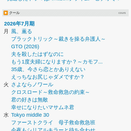
クール
cours
2026年7月期
月
風、薫る
ブラックトリック～裁きを操る弁護人～
GTO (2026)
夫を殺したはずなのに
もう1度夫婦になりますか？～カモフ...
35歳、今さら恋とかありえない
えっちなお尻じゃダメですか？
火
さよならノワール
クロスロード～救命救急の約束～
君の好きは無敵
幸せになりたいマサムネ君
水
Tokyo middle 30
ファーストクライ 母子救命救急班
今夜もシリアルキラーと待ち合わせ