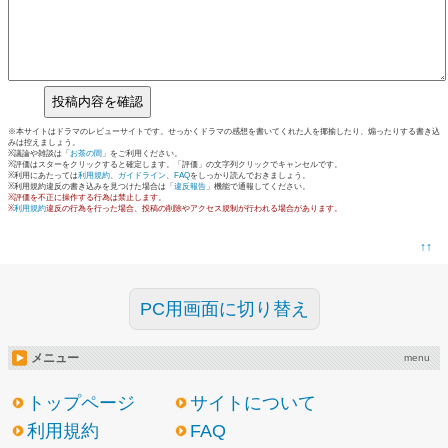
※本サイトはドラマのレビューサイトです。せっかくドラマの感想を書いてくれた人を揶揄したり、煽ったりする書き込
みは控えましょう。
※議論や雑談は「
お茶の間
」をご利用ください。
※評価はスターをクリックすると確定します。「評価」の文字列クリックでキャンセルです。
※利用にあたっては
利用規約
、
ガイドライン
、
FAQ
をしっかり読んでおきましょう。
※利用規約違反の書き込みを見つけた場合は「
違反報告
」機能で通報してください。
※評価を不正に操作する行為は禁止します。
※
利用規約
違反の行為を行った場合、投稿の削除やアクセス規制が行われる場合があります。
↑↑
PC用画面に切り替え
メニュー
menu
トップページ
サイトについて
利用規約
FAQ