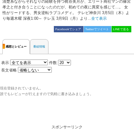
清楚系ながらそれなりの経験を持つ梶谷美月が、エリート商社マンの篠宮
孝之と付き合うことになったのだが、初めての夜に異変を感じて…。 女
性がリードする、男女逆転ラブコメディ。 テレビ神奈川 3月5日（木）よ
り毎週木曜 深夜1:00～ テレ玉 3月9日（月）より...
全て表示
Facebookでシェア
Twitterでツイート
LINEで送る
感想とレビュー
番組情報
表示
件数
長文省略
現在登録されていません。
誰でもレビューが行えますので気軽に書き込みましょう。
スポンサーリンク