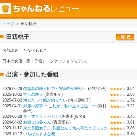
トップ
＞ 田辺桃子
田辺桃子
名前読み
たなべももこ
日本の女優（元・子役）、ファッションモデル。
出演・参加した番組
2026-06-28
勿忘草の咲く町で～安曇野診療記～
(沢野京子)
3.54
2025-10-02
推しの殺人
(高宮ルイ)
2.88
2025-07-02
海老だって鯛が釣りたい
(海老原唯子)
1.72
2025-04-01
対岸の家事 〜これが、私の生きる道！〜
(蔦村
3.22
晶子)
2024-06-28
笑うマトリョーシカ
(美恵子(仮名))
3.45
2024-04-02
お迎え渋谷くん
(青田愛花)
3.81
2023-11-17
東京貧困女子。-貧困なんて他人事だと思ってた-
3.86
2023-10-12
いちばんすきな花
3.15