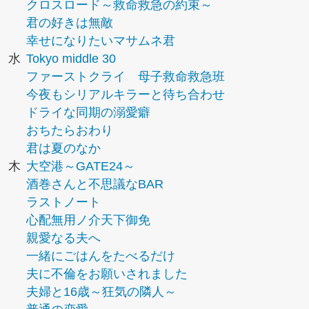
クロスロード～救命救急の約束～
君の好きは無敵
幸せになりたいマサムネ君
水
Tokyo middle 30
ファーストクライ 母子救命救急班
今夜もシリアルキラーと待ち合わせ
ドライな同期の溺愛癖
おちたらおわり
君は夏のなか
木
大空港～GATE24～
酒巻さんと不思議なBAR
ラストノート
心配無用ノ介天下御免
親愛なる夫へ
一緒にごはんをたべるだけ
夫に不倫をお願いされました
夫婦と16歳～狂気の隣人～