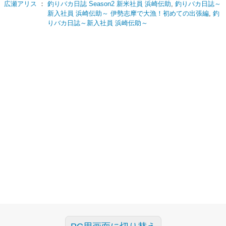
広瀬アリス
：
釣りバカ日誌 Season2 新米社員 浜崎伝助
,
釣りバカ日誌～
新入社員 浜崎伝助～ 伊勢志摩で大漁！初めての出張編
,
釣
りバカ日誌～新入社員 浜崎伝助～