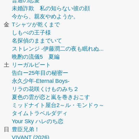
普通の恋愛
未婚詐欺 私の知らない彼の顔
今から、親友やめようか。
金
Tシャツが乾くまで
しもべの王子様
名探偵のままでいて
ストレンジ -伊藤潤二の夜も眠れぬ...
晩酌の流儀5 夏編
土
リーガルビート
告白ー25年目の秘密ー
永久少年-Eternal Boys-
リラの花咲くけものみち２
夏色の雲が恋と嵐を巻きおこす
ミッドナイト屋台2～ル・モンドゥ～
タイムトラベルダディ
Your Sky ハレのち恋
日
豊臣兄弟！
VIVANT (2026)