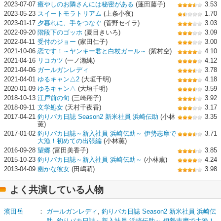
2023-07-07
癒やしのお隣さんには秘密がある
(蓬田藤子)
3.53
2023-05-23
スイートモラトリアム
(上条小夜)
1.70
2023-01-17
夕暮れに、手をつなぐ
(菅野セイラ)
3.03
2022-09-20
階段下のゴッホ
(夏目きいろ)
3.09
2022-04-11
受付のジョー
(家田仁子)
3.00
2021-10-06
恋です！～ヤンキー君と白杖ガール～
(紫村空)
4.10
2021-04-16
リコカツ
(一ノ瀬純)
4.12
2021-04-06
ガールガンレディ
3.78
2021-04-01
ゆるキャン△2
(大垣千明)
4.18
2020-01-09
ゆるキャン△
(大垣千明)
3.59
2018-10-13
江戸前の旬
(三崎翔子)
3.92
2018-09-11
文学処女
(天村千夜香)
3.17
2017-04-21
釣りバカ日誌 Season2 新米社員 浜崎伝助
(小林
3.35
薫)
2017-01-02
釣りバカ日誌～新入社員 浜崎伝助～ 伊勢志摩で
3.71
大漁！初めての出張編
(小林薫)
2016-09-28
望郷
(富田美香子)
3.85
2015-10-23
釣りバカ日誌～新入社員 浜崎伝助～
(小林薫)
4.24
2013-04-09
幽かな彼女
(田嶋萌)
3.98
よく共演している人物
濱田岳
：
ガールガンレディ
,
釣りバカ日誌 Season2 新米社員 浜崎伝
助
,
釣りバカ日誌～新入社員 浜崎伝助～ 伊勢志摩で大漁！