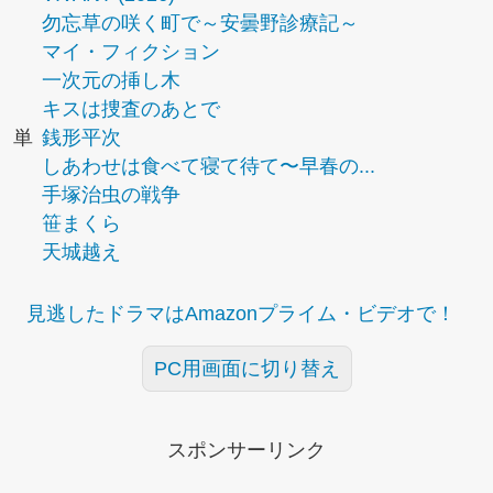
勿忘草の咲く町で～安曇野診療記～
マイ・フィクション
一次元の挿し木
キスは捜査のあとで
単
銭形平次
しあわせは食べて寝て待て〜早春の...
手塚治虫の戦争
笹まくら
天城越え
見逃したドラマはAmazonプライム・ビデオで！
PC用画面に切り替え
スポンサーリンク