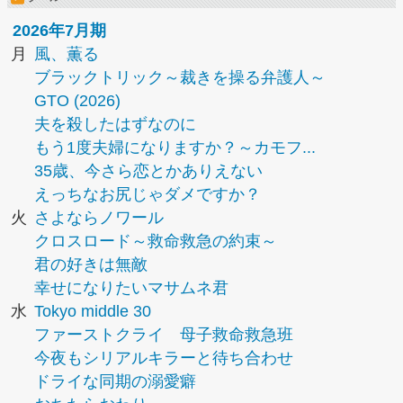
2026年7月期
月
風、薫る
ブラックトリック～裁きを操る弁護人～
GTO (2026)
夫を殺したはずなのに
もう1度夫婦になりますか？～カモフ...
35歳、今さら恋とかありえない
えっちなお尻じゃダメですか？
火
さよならノワール
クロスロード～救命救急の約束～
君の好きは無敵
幸せになりたいマサムネ君
水
Tokyo middle 30
ファーストクライ 母子救命救急班
今夜もシリアルキラーと待ち合わせ
ドライな同期の溺愛癖