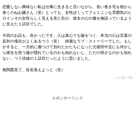
恋愛しない興味ない私は仕事に生きると言いながら、長い巻き毛を朝から
巻くのねお嬢さん（笑）とっても、女性ぽくってフェミニンな雰囲気のヒ
ロインその女性らしく見える見た目が、彼女の心の傷を物語っているよう
に見えた１話目でした。
今回のお話も、良かったです。人は真心でも嘘をつく、本当の心は言葉の
反対の場合がよくあるつう（笑） 綺麗なラブ・ストーリーでした。もし
かすると、一方的に傷つけて別れたかたちになった元彼田中圭にも何かし
ら彼女を想う嘘が隠れているのかも知れないし、ただの弱さなのかも知れ
ない…つう伏線の１話目だったように思いました。
相関図見て、役名覚えよっと（笑）
いいね！(1)
スポンサーリンク