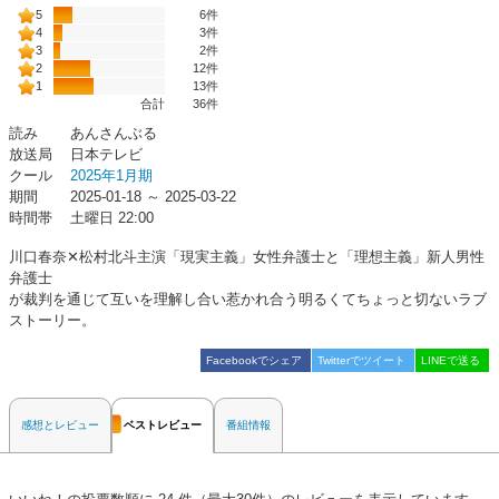
5
6件
4
3件
3
2件
2
12件
1
13件
合計
36
件
読み
あんさんぶる
放送局
日本テレビ
クール
2025年1月期
期間
2025-01-18 ～ 2025-03-22
時間帯
土曜日 22:00
川口春奈✕松村北斗主演「現実主義」女性弁護士と「理想主義」新人男性
弁護士
が裁判を通じて互いを理解し合い惹かれ合う明るくてちょっと切ないラブ
ストーリー。
Facebookでシェア
Twitterでツイート
LINEで送る
感想とレビュー
ベストレビュー
番組情報