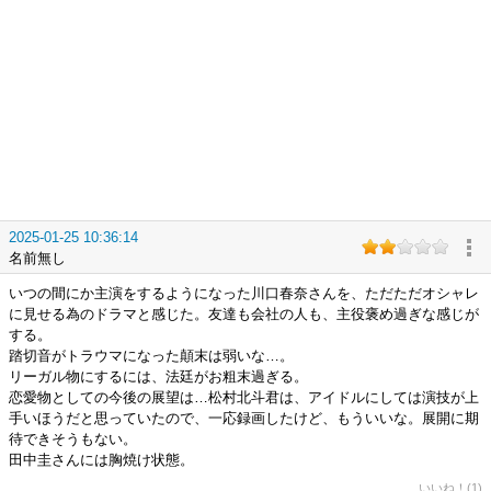
2025-01-25 10:36:14
名前無し
いつの間にか主演をするようになった川口春奈さんを、ただただオシャレ
に見せる為のドラマと感じた。友達も会社の人も、主役褒め過ぎな感じが
する。
踏切音がトラウマになった顛末は弱いな…。
リーガル物にするには、法廷がお粗末過ぎる。
恋愛物としての今後の展望は…松村北斗君は、アイドルにしては演技が上
手いほうだと思っていたので、一応録画したけど、もういいな。展開に期
待できそうもない。
田中圭さんには胸焼け状態。
いいね！(1)