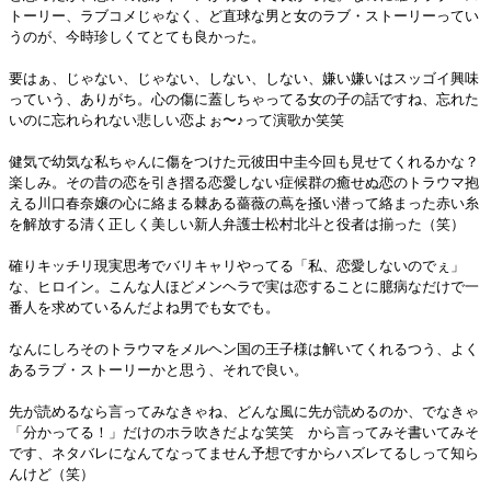
トーリー、ラブコメじゃなく、ど直球な男と女のラブ・ストーリーってい
うのが、今時珍しくてとても良かった。
要はぁ、じゃない、じゃない、しない、しない、嫌い嫌いはスッゴイ興味
っていう、ありがち。心の傷に蓋しちゃってる女の子の話ですね、忘れた
いのに忘れられない悲しい恋よぉ〜♪って演歌か笑笑
健気で幼気な私ちゃんに傷をつけた元彼田中圭今回も見せてくれるかな？
楽しみ。その昔の恋を引き摺る恋愛しない症候群の癒せぬ恋のトラウマ抱
える川口春奈嬢の心に絡まる棘ある薔薇の蔦を掻い潜って絡まった赤い糸
を解放する清く正しく美しい新人弁護士松村北斗と役者は揃った（笑）
確りキッチリ現実思考でバリキャリやってる「私、恋愛しないのでぇ」
な、ヒロイン。こんな人ほどメンヘラで実は恋することに臆病なだけで一
番人を求めているんだよね男でも女でも。
なんにしろそのトラウマをメルヘン国の王子様は解いてくれるつう、よく
あるラブ・ストーリーかと思う、それで良い。
先が読めるなら言ってみなきゃね、どんな風に先が読めるのか、でなきゃ
「分かってる！」だけのホラ吹きだよな笑笑 から言ってみそ書いてみそ
です、ネタバレになんてなってません予想ですからハズレてるしって知ら
んけど（笑）