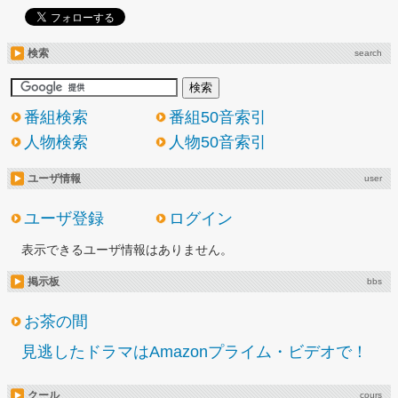
検索
search
番組検索
番組50音索引
人物検索
人物50音索引
ユーザ情報
user
ユーザ登録
ログイン
表示できるユーザ情報はありません。
掲示板
bbs
お茶の間
見逃したドラマはAmazonプライム・ビデオで！
クール
cours