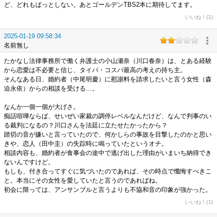
ど、どれもぱっとしない。あとゴールデンTBS2本に期待してます。
いいね！(1)
2025-01-19 09:58:34
名前無し
たかなし法律事務所で働く弁護士の小山瀬奈（川口春奈）は、とある経験
から恋愛は不必要と信じ、タイパ・コスパ最高の考えの持ち主。
そんなある日、婚約者（中尾明慶）に慰謝料を請求したいと言う女性（森
迫永依）からの相談を受ける…。
なんか一個一個が大げさ。
痴話喧嘩ならば、せいぜい家裁の調停レベルなんだけど、なんで判事のい
る裁判になるの？川口さんを法廷に立たせたかったから？
踏切の音が嫌いと言っていたので、何かしらの事故を目撃したのかと思い
きや、恋人（田中圭）の失踪時に鳴っていたというオチ。
相談内容も、婚約者が食事会の途中で逃げ出した理由がいまいち納得でき
ないんですけど。
もしも、付き合ってすぐに気づいたのであれば、その時点で懺悔すべきこ
と。本当にその女性を愛していたと言うのであればね。
初会に限っては、アンサンブルと言うよりも不協和音の印象が強かった。
いいね！(1)