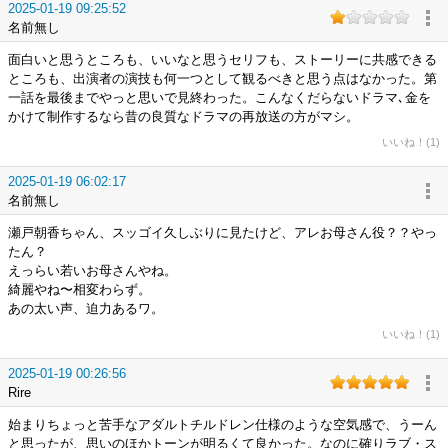
2025-01-19 09:25:52
名前無し
面白いと思うところも、いいなと思うセリフも、ストーリーに共感できる
ところも、出演者の演技も何一つとして観るべきと思う点はなかった。第
一話を最後までやっと思いで見終わった。こんなくだらないドラマ､金を
かけて制作するなら昔の良質なドラマの再放送の方がマシ。
いいね！(1)
2025-01-19 06:02:17
名前無し
瀬戸朝香ちゃん、スッゴイ久しぶりに見たけど、アレお母さん役？？やっ
たん？
えっらい若いお母さんやね。
綺麗やね〜相変わらず。
あの太い声、迫力あるワ。
いいね！(1)
2025-01-19 00:26:56
Rire
始まりちょっと苦手なアダルトチルドレン仕様のような空気感で、うーん
と思ったが、思いのほかトーンが明るくて良かった。なのに確りラブ・ス