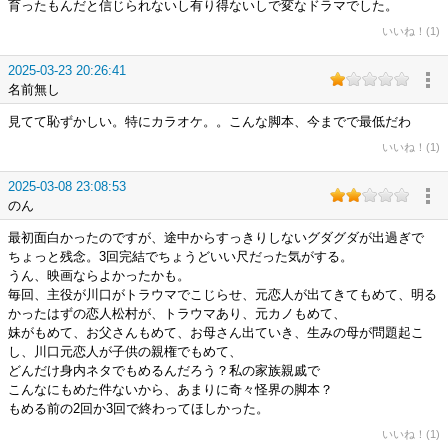
育ったもんだと信じられないし有り得ないしで変なドラマでした。
いいね！(1)
2025-03-23 20:26:41
名前無し
見てて恥ずかしい。特にカラオケ。。こんな脚本、今までで最低だわ
いいね！(1)
2025-03-08 23:08:53
のん
最初面白かったのですが、途中からすっきりしないグダグダが出過ぎで
ちょっと残念。3回完結でちょうどいい尺だった気がする。
うん、映画ならよかったかも。
毎回、主役が川口がトラウマでこじらせ、元恋人が出てきてもめて、明る
かったはずの恋人松村が、トラウマあり、元カノもめて、
妹がもめて、お父さんもめて、お母さん出ていき、生みの母が問題起こ
し、川口元恋人が子供の親権でもめて、
どんだけ身内ネタでもめるんだろう？私の家族親戚で
こんなにもめた件ないから、あまりに奇々怪界の脚本？
もめる前の2回か3回で終わってほしかった。
いいね！(1)