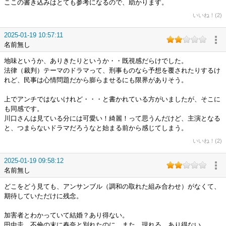
ここの書き込みはとても参考になるので、助かります。
いいね！(2)
2025-01-19 10:57:11
名前無し
地味というか、ありきたりというか・・既視感だらけでした。
法律（裁判）テーマのドラマって、刑事ものなら予想を覆されたりするけ
れど、民事は心情問題だから膨らませるにも限界がありそう。
上でアンチではないけれど・・・と書かれている方がいましたが、そこに
も同感です。
川口さんは見ている分には可愛い！綺麗！って思うんだけど、主演となる
と、つまらないドラマだろうなと始まる前から感じてしまう。
いいね！(2)
2025-01-19 09:58:12
名前無し
どこをどう見ても、アンサンブル（調和の取れた組み合わせ）がなくて、
期待していただけに残念。
加害者とわかっていて結婚？あり得ない。
田中圭、不倫の末に春奈と別れたのに、また、現れる、あり得ない。