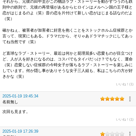
それから、元彼の田中圭がこの物語ラブ・ストーリーを動かすつうのも鉄
則中の鉄則で、元彼の再登場があるからヒロインはメルヘン国の王子様と
恋がはじまるのよ（笑）昔の恋を片付けて新しい恋がはじまる話なのだよ
（笑）
確かねぇ、被害者が加害者に好意を抱くことをストックホルム症候群とか
言って、現実にもある。ドラマだから、そりゃあドラマチックにしてあっ
てね当然です（笑）
ど直球なラブ・ストーリー、最近は何かと屁理屈多い恋愛ものが目立つけ
ど、人が人を好きになるのは、コスパでもタイパだっけ？でもなく、運命
（笑）恋愛しない症候群の今時女子が落ちるラブ・ストーリーを楽しみに
しています。何か隠し事がありそうな女子三人組も、私はこちらの方が好
きかな（笑）
いいね！(1)
2025-01-19 19:45:34
名前無し
次回も見ます。
いいね！(1)
2025-01-19 17:26:39