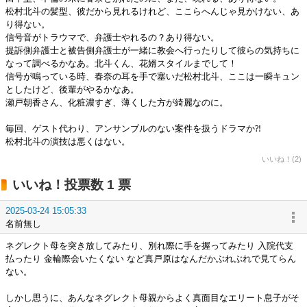
松村北斗の髪型、彼だから見れるけれど、ここらへんじゃ見かけない、あ
り得ない。
信号音がトラウマで、弁護士やれるの？あり得ない。
提訴側弁護士と被告側弁護士が一緒に教会へ行ったりして彼らの気持ちに
なって調べるかなあ。北斗くん、花婿スタイルまでして！
信号が鳴っている時、春奈の耳を手で塞いだ松村北斗、ここは一瞬キュン
としたけど、後輩がやるかなあ。
瀬戸朝香さん、化粧濃すぎ、薄くした方が綺麗なのに。
毎回、ゲスト代わり、アンサンブルのない案件を扱うドラマか⁈
松村北斗の演技は悪くはない。
いいね！(2)
いいね！投票数 1 票
2025-03-24 15:05:33
名前無し
ネグレクト母を突き放してみたり、別れ際に手を握ってみたり 入院代支
払ったり 金輪際会いたくない など真戸原はなんだかぶれぶれで見てらん
ない。
しかし思うに、あんなネグレクト母親からよく真面目なエリート息子がそ