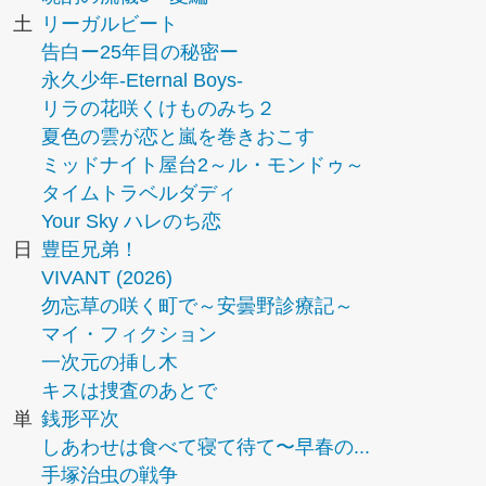
土
リーガルビート
告白ー25年目の秘密ー
永久少年-Eternal Boys-
リラの花咲くけものみち２
夏色の雲が恋と嵐を巻きおこす
ミッドナイト屋台2～ル・モンドゥ～
タイムトラベルダディ
Your Sky ハレのち恋
日
豊臣兄弟！
VIVANT (2026)
勿忘草の咲く町で～安曇野診療記～
マイ・フィクション
一次元の挿し木
キスは捜査のあとで
単
銭形平次
しあわせは食べて寝て待て〜早春の...
手塚治虫の戦争