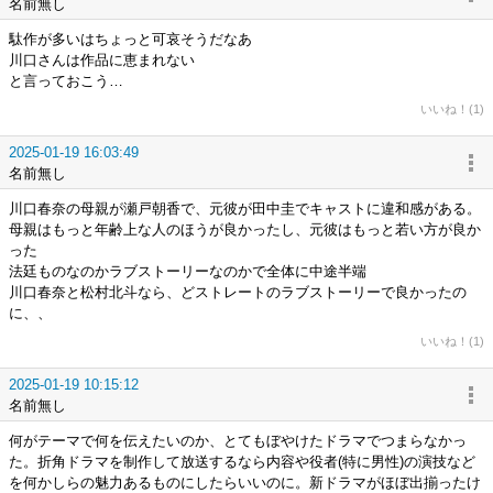
名前無し
駄作が多いはちょっと可哀そうだなあ
川口さんは作品に恵まれない
と言っておこう…
いいね！(1)
2025-01-19 16:03:49
名前無し
川口春奈の母親が瀬戸朝香で、元彼が田中圭でキャストに違和感がある。
母親はもっと年齢上な人のほうが良かったし、元彼はもっと若い方が良か
った
法廷ものなのかラブストーリーなのかで全体に中途半端
川口春奈と松村北斗なら、どストレートのラブストーリーで良かったの
に、、
いいね！(1)
2025-01-19 10:15:12
名前無し
何がテーマで何を伝えたいのか、とてもぼやけたドラマでつまらなかっ
た。折角ドラマを制作して放送するなら内容や役者(特に男性)の演技など
を何かしらの魅力あるものにしたらいいのに。新ドラマがほぼ出揃ったけ