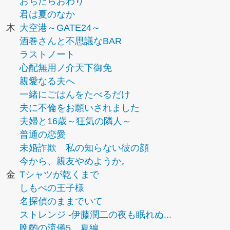
おちたらおわり
君は夏のなか
木
大空港～GATE24～
酒巻さんと不思議なBAR
ラストノート
心配無用ノ介天下御免
親愛なる夫へ
一緒にごはんをたべるだけ
夫に不倫をお願いされました
夫婦と16歳～狂気の隣人～
普通の恋愛
未婚詐欺 私の知らない彼の顔
今から、親友やめようか。
金
Tシャツが乾くまで
しもべの王子様
名探偵のままでいて
ストレンジ -伊藤潤二の夜も眠れぬ...
晩酌の流儀5 夏編