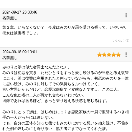
2024-09-17 23:33:46
名前無し
第２章、いらなくない？ 今度はみのりが罰を受ける番って。いやいや。
彼女は被害者でしょ。
いいね！(2)
2024-09-18 09:10:01
名前無し
みのりと渉は似た者同士なんだよねぇ。
みのりは初恋を貫き、ただひとりをずっと愛し続けるのが当然と考え復讐
に走り、渉は復讐に利用されたと判っていながらも、初恋のみのりを一途
に思い続け、みのりに対してその気持ちをぶつけていく。
言い方悪いかもだけど、恋愛潔癖症でド変態なんですよ、この二人。
こんな似た者の二人が惹かれ合わないわけない。
困難であればあるほど、きっと乗り越える快感を感じるはず。
みのりにとって渉は、はじめはにっくき恋敵家族の一員で復讐するべき相
手の一人だったには違いない。
でも、自分の正体を知った後でもみのりに対する想いを抱え続け、不倫さ
れた側の哀しみにも寄り添い、協力者にまでなってくれた渉。