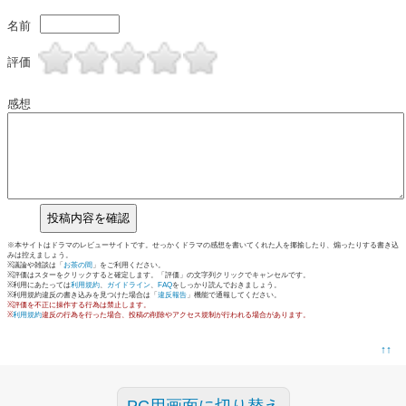
名前
評価
感想
※本サイトはドラマのレビューサイトです。せっかくドラマの感想を書いてくれた人を揶揄したり、煽ったりする書き込
みは控えましょう。
※議論や雑談は「
お茶の間
」をご利用ください。
※評価はスターをクリックすると確定します。「評価」の文字列クリックでキャンセルです。
※利用にあたっては
利用規約
、
ガイドライン
、
FAQ
をしっかり読んでおきましょう。
※利用規約違反の書き込みを見つけた場合は「
違反報告
」機能で通報してください。
※評価を不正に操作する行為は禁止します。
※
利用規約
違反の行為を行った場合、投稿の削除やアクセス規制が行われる場合があります。
↑↑