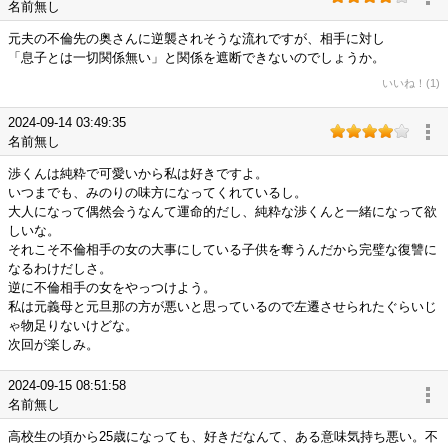
名前無し
元夫の不倫先の奥さんに逆襲されそうな流れですが、相手に対し
「息子とは一切関係無い」と関係を遮断できないのでしょうか。
いいね！(1)
2024-09-14 03:49:35
名前無し
渉くんは純粋で可愛いから私は好きですよ。
いつまでも、みのりの味方になってくれているし。
大人になって偶然会うなんて運命的だし、純粋な渉くんと一緒になって欲
しいな。
それこそ不倫相手の女の大事にしている子供を奪うんだから完璧な復讐に
なるわけだしさ。
逆に不倫相手の女をやっつけよう。
私は元義母と元旦那の方が悪いと思っているので左遷させられたぐらいじ
ゃ物足りないけどな。
次回が楽しみ。
2024-09-15 08:51:58
名前無し
高校生の頃から25歳になっても、好きだなんて、ある意味気持ち悪い。不