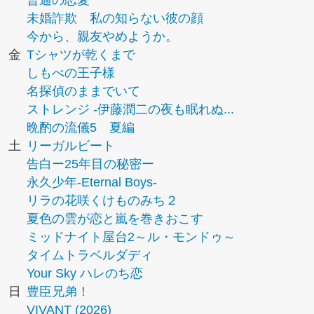
普通の恋愛
未婚詐欺 私の知らない彼の顔
今から、親友やめようか。
金
Tシャツが乾くまで
しもべの王子様
名探偵のままでいて
ストレンジ -伊藤潤二の夜も眠れぬ...
晩酌の流儀5 夏編
土
リーガルビート
告白ー25年目の秘密ー
永久少年-Eternal Boys-
リラの花咲くけものみち２
夏色の雲が恋と嵐を巻きおこす
ミッドナイト屋台2～ル・モンドゥ～
タイムトラベルダディ
Your Sky ハレのち恋
日
豊臣兄弟！
VIVANT (2026)