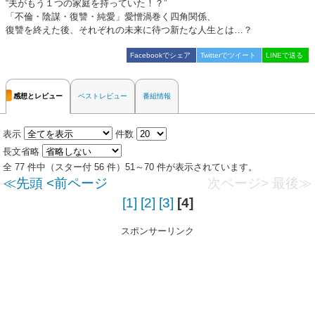
“夫がもう１つの家庭を持っていた！？”
「不倫・陰謀・復讐・純愛」愛憎渦巻く四角関係、
復讐を終えた後、それぞれの未来に待つ新たな人生とは…？
Facebookでシェア
Twitterでツイート
LINEで送る
感想とレビュー
ベストレビュー
番組情報
表示
件数
長文省略
全 77 件中（スター付 56 件）51～70 件が表示されています。
≪先頭
<前ページ
次ページ>
最後≫
[1]
[2]
[3]
[4]
スポンサーリンク