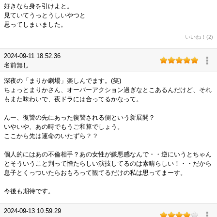
好きなら身を引けよと。
見ていてうっとうしいやつと
思ってしまいました。
いいね！(2)
2024-09-11 18:52:36
名前無し
深夜の「まりか劇場」楽しんでます。(笑)
ちょっとまりかさん、オーバーアクション過ぎなとこあるんだけど、それ
もまた味わいで、夜ドラには合ってるかなって。
んー、復讐の先にあった復讐される側という新展開？
いやいや、あの時でもうご和算でしょう。
ここから先は運命のいたずら？？
個人的にはあの不倫相手？あの女性が嫌悪感なんで・・逆にいうとちゃん
とそういうこと判って憎たらしい演技してるのは素晴らしい！・・だから
息子とくっついたらおもろって観てるだけの私は思ってまーす。
今後も期待です。
2024-09-13 10:59:29