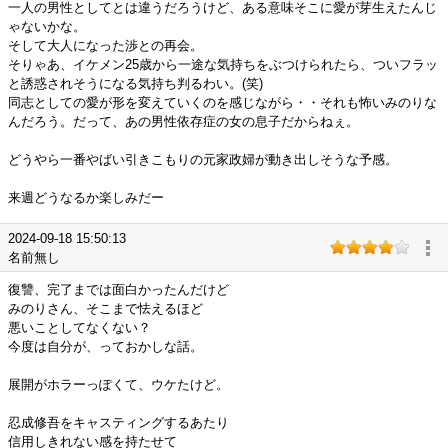
一人の男性としてとは違うだろうけど、ある意味そこに愛が芽生えたんじ
ゃないかな。
そして大人になった渉との再会。
そりゃあ、イケメン25歳から一途な気持ちをぶつけられたら、ついフラッ
と誘惑されそうになる気持ち判るわい。(笑)
同志としての愛が形を変えていくのを感じながら・・それも怖いみのりな
んだろう。だって、あの男性依存症の女の息子だからねぇ。
どうやら一番やばい引きこもりの元家政婦が動き出しそうな予感。
来週どうなるか楽しみだー
2024-09-18 15:50:13
名前無し
復讐、完了までは面白かったんだけど
みのりさん、そこまで怯えるほど
悪いことしてなくない？
今度は自分が、っておかしな話。
展開がホラーっぽくて、ウケたけど。
忍成修吾をキャスティングするあたり
信用しきれない感を持たせて