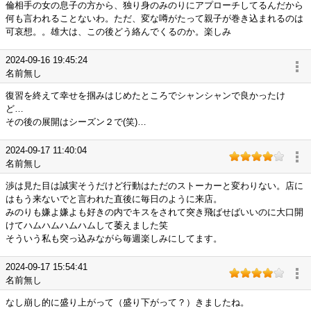
倫相手の女の息子の方から、独り身のみのりにアプローチしてるんだから
何も言われることないわ。ただ、変な噂がたって親子が巻き込まれるのは
可哀想。。雄大は、この後どう絡んでくるのか。楽しみ
2024-09-16 19:45:24
名前無し
復習を終えて幸せを掴みはじめたところでシャンシャンで良かったけ
ど…
その後の展開はシーズン２で(笑)…
2024-09-17 11:40:04
名前無し
渉は見た目は誠実そうだけど行動はただのストーカーと変わりない。店に
はもう来ないでと言われた直後に毎日のように来店。
みのりも嫌よ嫌よも好きの内でキスをされて突き飛ばせばいいのに大口開
けてハムハムハムハムして萎えました笑
そういう私も突っ込みながら毎週楽しみにしてます。
2024-09-17 15:54:41
名前無し
なし崩し的に盛り上がって（盛り下がって？）きましたね。