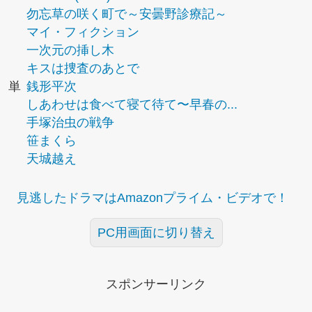
勿忘草の咲く町で～安曇野診療記～
マイ・フィクション
一次元の挿し木
キスは捜査のあとで
単
銭形平次
しあわせは食べて寝て待て〜早春の...
手塚治虫の戦争
笹まくら
天城越え
見逃したドラマはAmazonプライム・ビデオで！
PC用画面に切り替え
スポンサーリンク