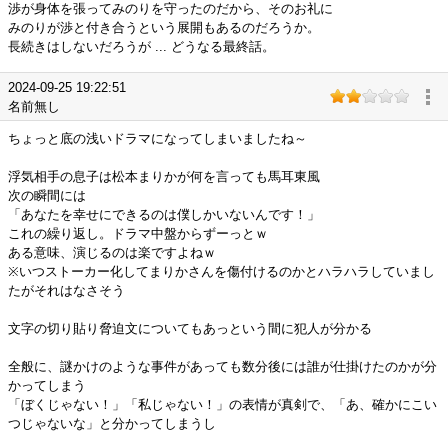
渉が身体を張ってみのりを守ったのだから、そのお礼に
みのりが渉と付き合うという展開もあるのだろうか。
長続きはしないだろうが ... どうなる最終話。
2024-09-25 19:22:51
名前無し
ちょっと底の浅いドラマになってしまいましたね～
浮気相手の息子は松本まりかが何を言っても馬耳東風
次の瞬間には
「あなたを幸せにできるのは僕しかいないんです！」
これの繰り返し。ドラマ中盤からずーっとｗ
ある意味、演じるのは楽ですよねｗ
※いつストーカー化してまりかさんを傷付けるのかとハラハラしていまし
たがそれはなさそう
文字の切り貼り脅迫文についてもあっという間に犯人が分かる
全般に、謎かけのような事件があっても数分後には誰が仕掛けたのかが分
かってしまう
「ぼくじゃない！」「私じゃない！」の表情が真剣で、「あ、確かにこい
つじゃないな」と分かってしまうし