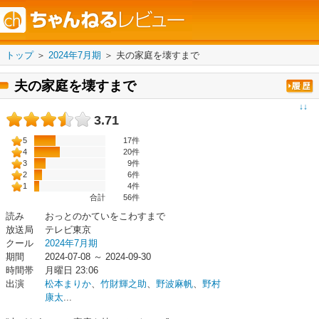
トップ
＞
2024年7月期
＞
夫の家庭を壊すまで
夫の家庭を壊すまで
↓↓
3.71
5
17件
4
20件
3
9件
2
6件
1
4件
合計
56
件
読み
おっとのかていをこわすまで
放送局
テレビ東京
クール
2024年7月期
期間
2024-07-08 ～ 2024-09-30
時間帯
月曜日 23:06
出演
松本まりか
、
竹財輝之助
、
野波麻帆
、
野村
康太
...