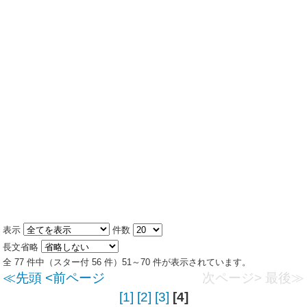
表示
件数
長文省略
全 77 件中（スター付 56 件）51～70 件が表示されています。
≪先頭
<前ページ
次ページ>
最後≫
[1]
[2]
[3]
[4]