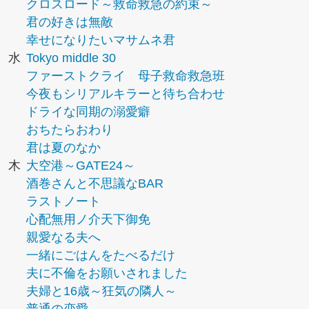
クロスロード～救命救急の約束～
君の好きは無敵
幸せになりたいマサムネ君
水
Tokyo middle 30
ファーストクライ 母子救命救急班
今夜もシリアルキラーと待ち合わせ
ドライな同期の溺愛癖
おちたらおわり
君は夏のなか
木
大空港～GATE24～
酒巻さんと不思議なBAR
ラストノート
心配無用ノ介天下御免
親愛なる夫へ
一緒にごはんをたべるだけ
夫に不倫をお願いされました
夫婦と16歳～狂気の隣人～