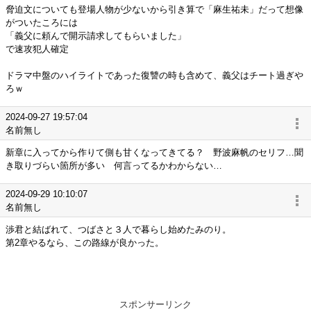
脅迫文についても登場人物が少ないから引き算で「麻生祐未」だって想像
がついたころには
「義父に頼んで開示請求してもらいました」
で速攻犯人確定
ドラマ中盤のハイライトであった復讐の時も含めて、義父はチート過ぎや
ろｗ
2024-09-27 19:57:04
名前無し
新章に入ってから作りて側も甘くなってきてる？ 野波麻帆のセリフ…聞
き取りづらい箇所が多い 何言ってるかわからない…
2024-09-29 10:10:07
名前無し
渉君と結ばれて、つばさと３人で暮らし始めたみのり。
第2章やるなら、この路線が良かった。
スポンサーリンク