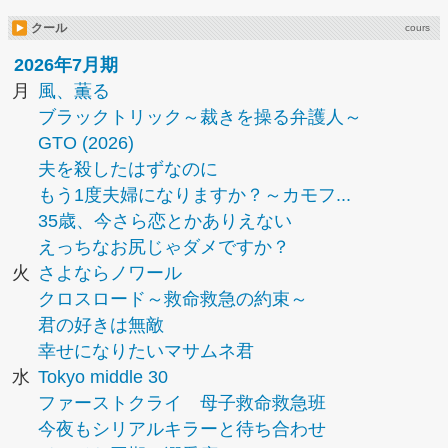
クール
cours
2026年7月期
月
風、薫る
ブラックトリック～裁きを操る弁護人～
GTO (2026)
夫を殺したはずなのに
もう1度夫婦になりますか？～カモフ...
35歳、今さら恋とかありえない
えっちなお尻じゃダメですか？
火
さよならノワール
クロスロード～救命救急の約束～
君の好きは無敵
幸せになりたいマサムネ君
水
Tokyo middle 30
ファーストクライ 母子救命救急班
今夜もシリアルキラーと待ち合わせ