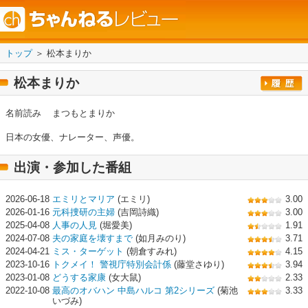
トップ
＞ 松本まりか
松本まりか
名前読み
まつもとまりか
日本の女優、ナレーター、声優。
出演・参加した番組
2026-06-18
エミリとマリア
(エミリ)
3.00
2026-01-16
元科捜研の主婦
(吉岡詩織)
3.00
2025-04-08
人事の人見
(堀愛美)
1.91
2024-07-08
夫の家庭を壊すまで
(如月みのり)
3.71
2024-04-21
ミス・ターゲット
(朝倉すみれ)
4.15
2023-10-16
トクメイ！ 警視庁特別会計係
(藤堂さゆり)
3.94
2023-01-08
どうする家康
(女大鼠)
2.33
2022-10-08
最高のオバハン 中島ハルコ 第2シリーズ
(菊池
3.33
いづみ)