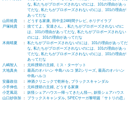
な
,
私たちがプロポーズされないのには、101の理由があっ
てだな
,
私たちがプロポーズされないのには、101の理由が
あってだな
山田裕貴
：
どうする家康
,
田中圭24時間テレビ
,
ホリデイラブ
戸塚純貴
：
捨ててよ、安達さん。
,
私たちがプロポーズされないのに
は、101の理由があってだな
,
私たちがプロポーズされない
のには、101の理由があってだな
木南晴夏
：
私たちがプロポーズされないのには、101の理由があってだ
な
,
私たちがプロポーズされないのには、101の理由があっ
てだな
,
私たちがプロポーズされないのには、101の理由が
あってだな
八嶋智人
：
元科捜研の主婦
,
ミス・ターゲット
大地真央
：
最高のオバハン 中島ハルコ 第2シリーズ
,
最高のオバハン
中島ハルコ
安藤政信
：
神酒クリニックで乾杯を
,
ブラックスキャンダル
小手伸也
：
元科捜研の主婦
,
どうする家康
小芝風花
：
妖怪シェアハウス―帰ってきたん怪―
,
妖怪シェアハウス
山口紗弥加
：
ブラックスキャンダル
,
SPECサーガ黎明篇「サトリの恋」