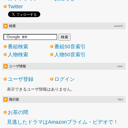
Twitter
検索
search
番組検索
番組50音索引
人物検索
人物50音索引
ユーザ情報
user
ユーザ登録
ログイン
表示できるユーザ情報はありません。
掲示板
bbs
お茶の間
見逃したドラマはAmazonプライム・ビデオで！