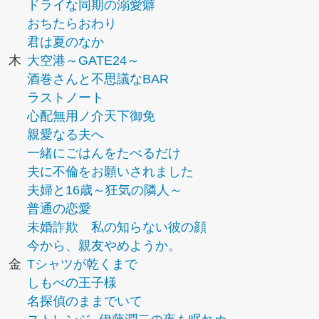
ドライな同期の溺愛癖
おちたらおわり
君は夏のなか
木
大空港～GATE24～
酒巻さんと不思議なBAR
ラストノート
心配無用ノ介天下御免
親愛なる夫へ
一緒にごはんをたべるだけ
夫に不倫をお願いされました
夫婦と16歳～狂気の隣人～
普通の恋愛
未婚詐欺 私の知らない彼の顔
今から、親友やめようか。
金
Tシャツが乾くまで
しもべの王子様
名探偵のままでいて