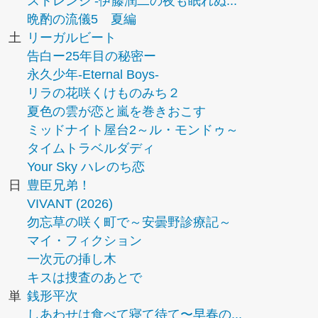
ストレンジ -伊藤潤二の夜も眠れぬ...
晩酌の流儀5 夏編
土
リーガルビート
告白ー25年目の秘密ー
永久少年-Eternal Boys-
リラの花咲くけものみち２
夏色の雲が恋と嵐を巻きおこす
ミッドナイト屋台2～ル・モンドゥ～
タイムトラベルダディ
Your Sky ハレのち恋
日
豊臣兄弟！
VIVANT (2026)
勿忘草の咲く町で～安曇野診療記～
マイ・フィクション
一次元の挿し木
キスは捜査のあとで
単
銭形平次
しあわせは食べて寝て待て〜早春の...