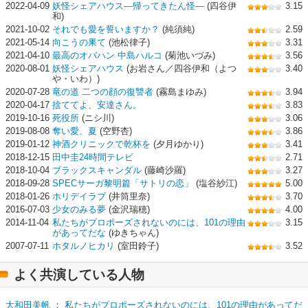
2022-04-09
妖怪シェアハウス―帰ってきたん怪―
(四谷伊
3.15
和)
2021-10-02
それでも愛を誓いますか？
(純須純)
2.59
2021-05-14
向こうの果て
(池松律子)
3.31
2021-04-10
最高のオバハン 中島ハルコ
(菊池いづみ)
3.56
2020-08-01
妖怪シェアハウス
(お岩さん／四谷伊和（よつ
3.40
や・いわ）)
2020-07-28
竜の道 二つの顔の復讐者
(霧島まゆみ)
3.94
2020-04-17
捨ててよ、安達さん。
3.83
2019-10-16
死役所
(ニシ川)
3.06
2019-08-08
奪い愛、夏
(空野杏)
3.86
2019-01-12
神酒クリニックで乾杯を
(夕月ゆかり)
3.41
2018-12-15
田中圭24時間テレビ
2.71
2018-10-04
ブラックスキャンダル
(藤崎沙羅)
3.27
2018-09-28
SPECサーガ黎明篇「サトリの恋」
(塩谷紗江)
5.00
2018-01-26
ホリデイラブ
(井筒里奈)
3.70
2016-07-03
少女のみる夢
(金沢瑞穂)
4.00
2014-11-04
私たちがプロポーズされないのには、101の理由
3.15
があってだな
(ゆきちゃん)
2007-07-11
ホタルノヒカリ
(室田鈴子)
3.52
よく共演している人物
大和田美帆
：
私たちがプロポーズされないのには、101の理由があってだ