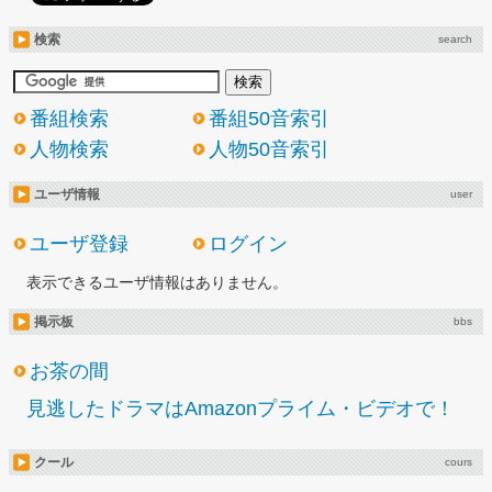
検索
search
番組検索
番組50音索引
人物検索
人物50音索引
ユーザ情報
user
ユーザ登録
ログイン
表示できるユーザ情報はありません。
掲示板
bbs
お茶の間
見逃したドラマはAmazonプライム・ビデオで！
クール
cours