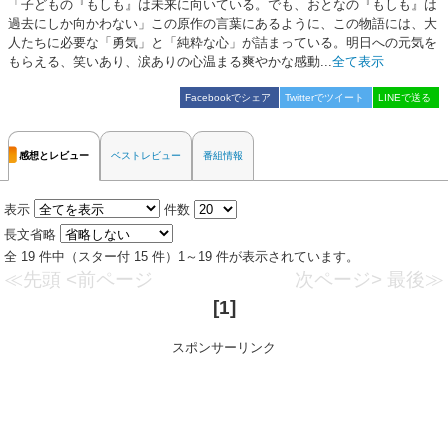
「子どもの『もしも』は未来に向いている。でも、おとなの『もしも』は
過去にしか向かわない」この原作の言葉にあるように、この物語には、大
人たちに必要な「勇気」と「純粋な心」が詰まっている。明日への元気を
もらえる、笑いあり、涙ありの心温まる爽やかな感動...
全て表示
Facebookでシェア
Twitterでツイート
LINEで送る
感想とレビュー
ベストレビュー
番組情報
表示
件数
長文省略
全 19 件中（スター付 15 件）1～19 件が表示されています。
≪先頭
<前ページ
次ページ>
最後≫
[1]
スポンサーリンク