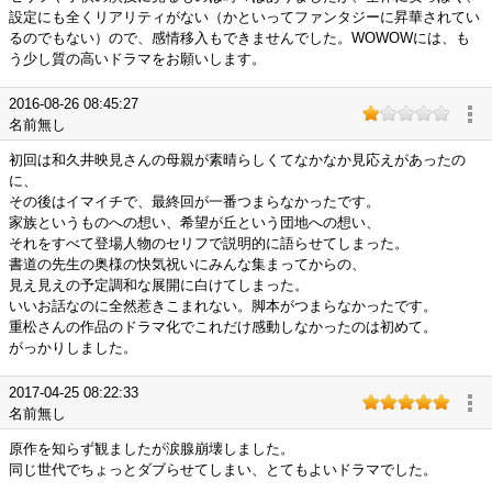
設定にも全くリアリティがない（かといってファンタジーに昇華されてい
るのでもない）ので、感情移入もできませんでした。WOWOWには、も
う少し質の高いドラマをお願いします。
2016-08-26 08:45:27
名前無し
初回は和久井映見さんの母親が素晴らしくてなかなか見応えがあったの
に、
その後はイマイチで、最終回が一番つまらなかったです。
家族というものへの想い、希望が丘という団地への想い、
それをすべて登場人物のセリフで説明的に語らせてしまった。
書道の先生の奥様の快気祝いにみんな集まってからの、
見え見えの予定調和な展開に白けてしまった。
いいお話なのに全然惹きこまれない。脚本がつまらなかったです。
重松さんの作品のドラマ化でこれだけ感動しなかったのは初めて。
がっかりしました。
2017-04-25 08:22:33
名前無し
原作を知らず観ましたが涙腺崩壊しました。
同じ世代でちょっとダブらせてしまい、とてもよいドラマでした。