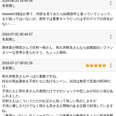
2016-06-20 16:45:54
名前無し
wowowの雑誌が来て、内容を見てみたら結構原作と違っていてショック。
まだ始ってはいないが、原作では重要キャラだったはずのマリアの存在が
ない……
2016-07-02 00:44:57
名前無し
脚本家が岡田さんで沢村一樹さん、和久井映見さんなら結構面白いファン
タジーな世界が見られそう。ちょっと期待。
2016-07-17 09:02:26
名前無し
和久井映見さんやっぱり素敵ですね。
自分が死ぬ運命を子供たちに告げるシーン。台詞は無音で音楽のBGMだ
け。
子供たちと和久井さんの表情だけでそのショックや悲しみが伝わり涙があ
ふれました。
沢村さんはこういうただのお父さん役って珍しい気がしますが
子供に優しさだけでなく弱さも見せる人間味のある父親で好演しています
ね。
「希望ヶ（ない）丘ニュータウン」この落書きが象徴するように前途多難