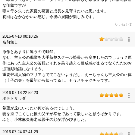
な印象ですが
妻＝母を失った家庭の葛藤と成長を見守りたいと思います。
初回はなかなかいい感じ。今後の展開が楽しみです。
いいね！(1)
2016-07-18 08:18:26
名前無し
原作とあまりに違うので唖然。
なぜ、主人公の職業を大手新規スクール塾長から変更したのでしょう？原
作にあった主人公の苦難とそれを乗り越える達成感がまるでなくただのお
涙頂戴物語になりそう。
重要登場人物のマリアもでてこないようだし、えーちゃんも主人公の正体
（圭子の夫）を最初から知ってるし、もうメチャクチャです。
2016-07-18 22:52:23
ポテトサラダ
希望が丘にいったい何があるのでしょう。
妻を癌で亡くした後の父子が幸せであって欲しいと願うばかりです。
ふと、小林麻央海老蔵親子の顔が浮かびました。
2016-07-24 07:41:29