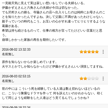
一見能天気に見えて実は寂しい想いをしている夫婦もいる。
伊藤かずえさんと六角さんの夫婦が今日は切なかった。
でも沢村さんの娘も、寺脇さんの店へ出入りしたのは純粋にお母さんのこ
とを知りたかったんですよね。決して父親に不満があったわけじゃない。
親子っていつの時代もこう。お互いの心がすれ違ってヒリヒリするような
葛藤がある。
希望は持ち続けるものって、仕事の相方が言ってたけどいい言葉だと思
う。
崩壊しかかった家族の再生を期待したいです。
2016-08-02 13:32:33
名前無し
原作を知らないからか楽しめています。
火サスとかでしか知らなかったけど伊藤かずえさんいい演技してますね。
2016-08-03 02:53:15
名前無し
世の中には こういう死を経験している人達は数え切れないほどいるの
に、こういう陳腐なドラマを作って 何を訴えたいのかわからない。幼く
して同じような経験をした人達はどう見てるんでしょうかね？
2016-08-09 18:32:34