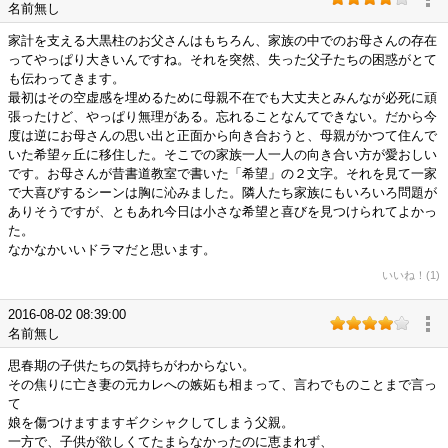
名前無し
家計を支える大黒柱のお父さんはもちろん、家族の中でのお母さんの存在
ってやっぱり大きいんですね。それを突然、失った父子たちの困惑がとて
も伝わってきます。
最初はその空虚感を埋めるために母親不在でも大丈夫とみんなが必死に頑
張ったけど、やっぱり無理がある。忘れることなんてできない。だから今
度は逆にお母さんの思い出と正面から向き合おうと、母親がかつて住んで
いた希望ヶ丘に移住した。そこでの家族一人一人の向き合い方が愛おしい
です。お母さんが昔書道教室で書いた「希望」の２文字。それを見て一家
で大喜びするシーンは胸に沁みました。隣人たち家族にもいろいろ問題が
ありそうですが、ともあれ今日は小さな希望と喜びを見つけられてよかっ
た。
なかなかいいドラマだと思います。
いいね！(1)
2016-08-02 08:39:00
名前無し
思春期の子供たちの気持ちがわからない。
その焦りに亡き妻の元カレへの嫉妬も相まって、言わでものことまで言っ
て
娘を傷つけますますギクシャクしてしまう父親。
一方で、子供が欲しくてたまらなかったのに恵まれず、