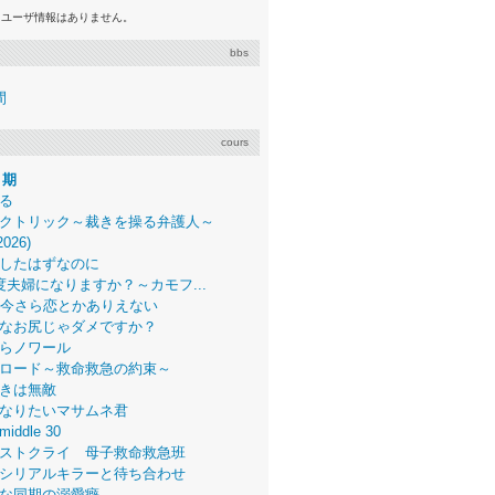
るユーザ情報はありません。
bbs
間
cours
月期
る
クトリック～裁きを操る弁護人～
2026)
したはずなのに
度夫婦になりますか？～カモフ...
、今さら恋とかありえない
なお尻じゃダメですか？
らノワール
ロード～救命救急の約束～
きは無敵
なりたいマサムネ君
middle 30
ストクライ 母子救命救急班
シリアルキラーと待ち合わせ
な同期の溺愛癖