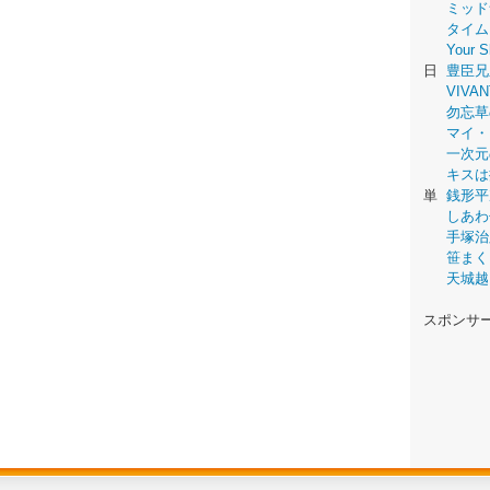
ミッド
タイム
Your
日
豊臣兄
VIVAN
勿忘草
マイ・
一次元
キスは
単
銭形平
しあわ
手塚治
笹まく
天城越
スポンサ