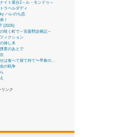
ナイト屋台2～ル・モンドゥ～
トラベルダディ
 Sky ハレのち恋
弟！
T (2026)
の咲く町で～安曇野診療記～
フィクション
の挿し木
捜査のあとで
次
せは食べて寝て待て〜早春の...
虫の戦争
ら
え
ーリンク