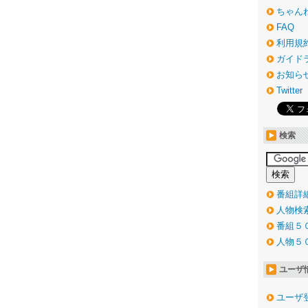
ちゃん
FAQ
利用規
ガイド
お知ら
Twitter
検索
番組詳
人物検
番組５
人物５
ユーザ
ユーザ