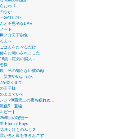
らおわり
のなか
～GATE24～
んと不思議なBAR
ノート
用ノ介天下御免
る夫へ
ごはんをたべるだけ
倫をお願いされました
16歳～狂気の隣人～
恋愛
欺 私の知らない彼の顔
、親友やめようか。
ツが乾くまで
の王子様
のままでいて
ンジ -伊藤潤二の夜も眠れぬ...
流儀5 夏編
ルビート
25年目の秘密ー
Eternal Boys-
花咲くけものみち２
雲が恋と嵐を巻きおこす