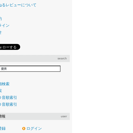
ねるレビューについて
約
ライン
せ
search
細検索
索
０音順索引
０音順索引
情報
user
登録
ログイン