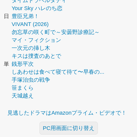
タイムトラベルダディ
Your Sky ハレのち恋
日
豊臣兄弟！
VIVANT (2026)
勿忘草の咲く町で～安曇野診療記～
マイ・フィクション
一次元の挿し木
キスは捜査のあとで
単
銭形平次
しあわせは食べて寝て待て〜早春の...
手塚治虫の戦争
笹まくら
天城越え
見逃したドラマはAmazonプライム・ビデオで！
PC用画面に切り替え