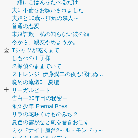
一緒にごはんをたべるだけ
夫に不倫をお願いされました
夫婦と16歳～狂気の隣人～
普通の恋愛
未婚詐欺 私の知らない彼の顔
今から、親友やめようか。
金
Tシャツが乾くまで
しもべの王子様
名探偵のままでいて
ストレンジ -伊藤潤二の夜も眠れぬ...
晩酌の流儀5 夏編
土
リーガルビート
告白ー25年目の秘密ー
永久少年-Eternal Boys-
リラの花咲くけものみち２
夏色の雲が恋と嵐を巻きおこす
ミッドナイト屋台2～ル・モンドゥ～