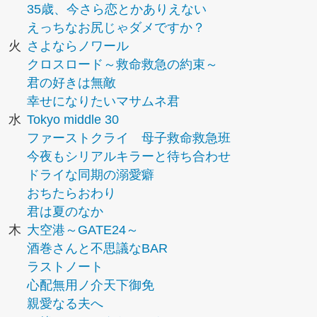
35歳、今さら恋とかありえない
えっちなお尻じゃダメですか？
火
さよならノワール
クロスロード～救命救急の約束～
君の好きは無敵
幸せになりたいマサムネ君
水
Tokyo middle 30
ファーストクライ 母子救命救急班
今夜もシリアルキラーと待ち合わせ
ドライな同期の溺愛癖
おちたらおわり
君は夏のなか
木
大空港～GATE24～
酒巻さんと不思議なBAR
ラストノート
心配無用ノ介天下御免
親愛なる夫へ