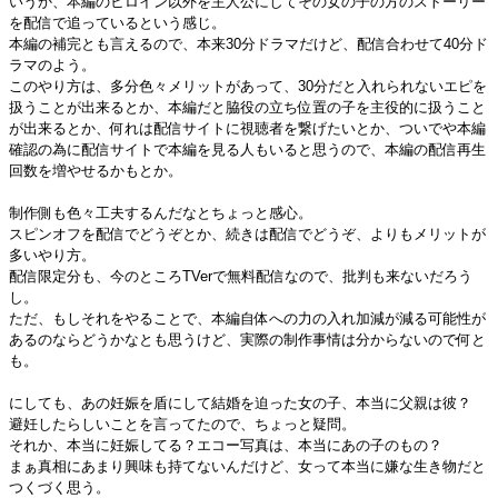
いうか、本編のヒロイン以外を主人公にしてその女の子の方のストーリー
を配信で追っているという感じ。
本編の補完とも言えるので、本来30分ドラマだけど、配信合わせて40分ド
ラマのよう。
このやり方は、多分色々メリットがあって、30分だと入れられないエピを
扱うことが出来るとか、本編だと脇役の立ち位置の子を主役的に扱うこと
が出来るとか、何れは配信サイトに視聴者を繋げたいとか、ついでや本編
確認の為に配信サイトで本編を見る人もいると思うので、本編の配信再生
回数を増やせるかもとか。
制作側も色々工夫するんだなとちょっと感心。
スピンオフを配信でどうぞとか、続きは配信でどうぞ、よりもメリットが
多いやり方。
配信限定分も、今のところTVerで無料配信なので、批判も来ないだろう
し。
ただ、もしそれをやることで、本編自体への力の入れ加減が減る可能性が
あるのならどうかなとも思うけど、実際の制作事情は分からないので何と
も。
にしても、あの妊娠を盾にして結婚を迫った女の子、本当に父親は彼？
避妊したらしいことを言ってたので、ちょっと疑問。
それか、本当に妊娠してる？エコー写真は、本当にあの子のもの？
まぁ真相にあまり興味も持てないんだけど、女って本当に嫌な生き物だと
つくづく思う。