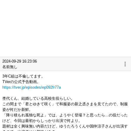
2024-09-29 16:23:06
名前無し
3年C組は不倫してます。
TVerの公式予告動画。
https://tver.jp/episodes/ep092fr77a
杢代くん、結婚している高校生役らしい。
この間まで「君とゆきて咲く」で和服姿の新之丞さまを見てたので、制服
姿が何だか新鮮。
「降り積もれ孤独な死よ」では、ようやく登場？と思ったら…の役だった
けど、今回は最初からしっかり出演で何より。
題材は全く興味無い内容だけど、ゆうたろうくんや国仲涼子さんが出演す