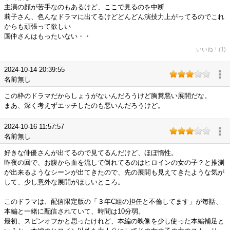
主演の顔が苦手なのもあるけど、ここで見るのを中断
莉子さん、色んなドラマに出てるけどどんどん演技力上がってるのでこれ
からも頑張って欲しい
国仲さんはもったいない・・
いいね！(1)
2024-10-14 20:39:55
名前無し
この枠のドラマだからしょうがないんだろうけど胸糞悪い展開だな。
まあ、深く考えずエッチしたのも悪いんだろうけど。
2024-10-16 11:57:57
名前無し
好きな俳優さんが出てるので見てるんだけど、ほぼ惰性。
昨夜の回で、お腹から血を流して倒れてるのはヒロインの女の子？と推測
が出来るようなシーンが出てきたので、先の展開も見えてきたような気が
して、少し意外な展開がほしいところ。
このドラマは、配信限定版の「３年C組の担任と不倫してます」が毎話、
本編と一緒に配信されていて、時間は10分弱。
最初、スピンオフかと思ったけれど、本編の映像を少し使った本編補足と