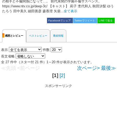
の相手と不倫関係になって…。 前代未聞の学園不倫サスペンス。
https://www.ntv.co.jp/deep-3c/ 【キャスト】 莉子 杢代和人 秋田汐梨 ゆう
たろう 田中美久 細田善彦 森香澄 矢柴...
全て表示
Facebookでシェア
Twitterでツイート
LINEで送る
感想とレビュー
ベストレビュー
番組情報
表示
件数
長文省略
全 27 件中（スター付 21 件）1～20 件が表示されています。
≪先頭
<前ページ
次ページ>
最後≫
[1]
[2]
スポンサーリンク