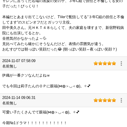
ャレンに言ってた右端の黒髪の女の子、３年C組で担任と不倫してる女の
子だった！びっくり！
本編だとあまり出てこないけど、TVerで配信してる“３年C組の担任と不倫
してます“のスピンオフだとガッツリ主役。
田中美久さん。元ＨＫＴ４８らしくて、夫の家庭を壊すまで、新宿野戦病
院にも出演してるとか。
全然気付かなかったよ～💦
見比べてみたら確かにそうなんだけど、表情の雰囲気が違う。
おむすびでは朝っぽい笑顔だった😂 (朝っぽい笑顔⇔夜っぽい笑顔？)
2024-11-07 07:58:09
名前無し
伊織が一番クソなんだよねｗ
でも今回は莉子たんのＯＰに眼福(⋈◍＞◡＜◍)。✧💕
2024-11-14 09:06:31
名前無し
可愛い子たくさんでて眼福(⋈◍＞◡＜◍)。✧💕
今期№1ドラマ！！！！！！！！！！！