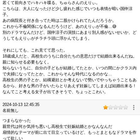
若くて前向きでハキハキ喋る、ちゅらさんのえりぃ。
こちらは、大人になったけど少し疲れた感じでいつも表情が暗い国仲涼
子。
あの病院長と付き合ってた時は二股かけられてたんだろうか。
これから不倫関係になるんだろうけど、あのえりぃが不倫…😅
別のドラマなんだけど、国仲涼子の演技にあまり別人感がないせいか、ど
うしてもえりぃがチラチラ頭に浮かんでしまう。
それにしても、これ見てて思った。
18歳成人だと、高校生のうちに自分たちの意思だけで結婚出来るんだね。
親に知らせる必要もなく。
知らないうちに、自分の子どもが結婚してたとか、いつの間にかクラス内
で夫婦になってたとか、これからそんな時代になるのかな…
高校生の男の子とか、結構避妊とか考えないで勢いでやっちゃうこともあ
るから、好きな男の子がいたらとりあえず妊娠してしまえば結婚出来る！
なんてこと考える女子が出てきそうで、ちょっとこわい。
2024-10-13 12:45:35
名前無し
つまらなかった
親世代は何か気持ち悪いし高校生で妊娠結婚とかなんなんだ
扇情的なテーマが前に出て目立っているけど、もっとまともなドラマを作
って欲しい