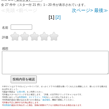
全 27 件中（スター付 21 件）1～20 件が表示されています。
≪先頭
<前ページ
次ページ>
最後≫
[1]
[2]
名前
評価
感想
※本サイトはドラマのレビューサイトです。せっかくドラマの感想を書いてくれた人を揶揄したり、煽ったりする書き込
みは控えましょう。
※議論や雑談は「
お茶の間
」をご利用ください。
※評価はスターをクリックすると確定します。「評価」の文字列クリックでキャンセルです。
※利用にあたっては
利用規約
、
ガイドライン
、
FAQ
をしっかり読んでおきましょう。
※利用規約違反の書き込みを見つけた場合は「
違反報告
」機能で通報してください。
※評価を不正に操作する行為は禁止します。
※
利用規約
違反の行為を行った場合、投稿の削除やアクセス規制が行われる場合があります。