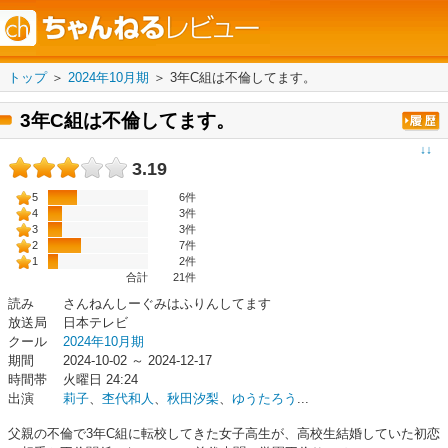
トップ
＞
2024年10月期
＞
3年C組は不倫してます。
3年C組は不倫してます。
↓↓
3.19
5
6件
4
3件
3
3件
2
7件
1
2件
合計
21
件
読み
さんねんしーぐみはふりんしてます
放送局
日本テレビ
クール
2024年10月期
期間
2024-10-02 ～ 2024-12-17
時間帯
火曜日 24:24
出演
莉子
、
杢代和人
、
秋田汐梨
、
ゆうたろう
...
父親の不倫で3年C組に転校してきた女子高生が、高校生結婚していた初恋