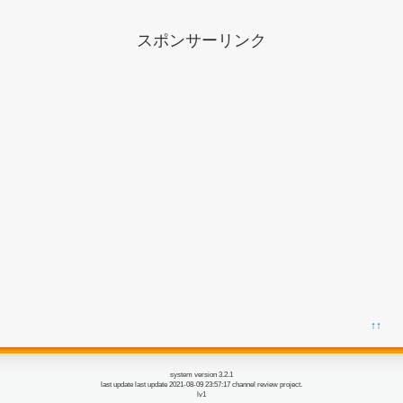
スポンサーリンク
↑↑
system version 3.2.1
last update last update 2021-08-09 23:57:17 channel review project.
lv1