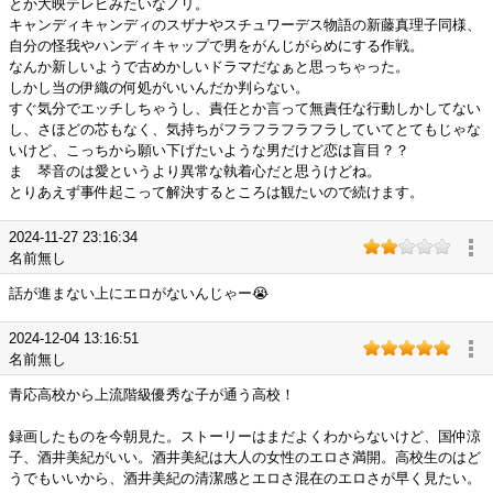
とか大映テレビみたいなノリ。
キャンディキャンディのスザナやスチュワーデス物語の新藤真理子同様、
自分の怪我やハンディキャップで男をがんじがらめにする作戦。
なんか新しいようで古めかしいドラマだなぁと思っちゃった。
しかし当の伊織の何処がいいんだか判らない。
すぐ気分でエッチしちゃうし、責任とか言って無責任な行動しかしてない
し、さほどの芯もなく、気持ちがフラフラフラフラしていてとてもじゃな
いけど、こっちから願い下げたいような男だけど恋は盲目？？
ま 琴音のは愛というより異常な執着心だと思うけどね。
とりあえず事件起こって解決するところは観たいので続けます。
2024-11-27 23:16:34
名前無し
話が進まない上にエロがないんじゃー😭
2024-12-04 13:16:51
名前無し
青応高校から上流階級優秀な子が通う高校！
録画したものを今朝見た。ストーリーはまだよくわからないけど、国仲涼
子、酒井美紀がいい。酒井美紀は大人の女性のエロさ満開。高校生のはど
うでもいいから、酒井美紀の清潔感とエロさ混在のエロさが早く見たい。