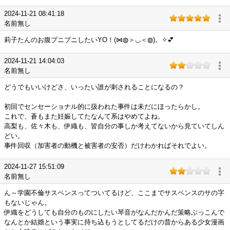
2024-11-21 08:41:18
名前無し
莉子たんのお腹プニプニしたいYO！(⋈◍＞◡＜◍)。✧💕
2024-11-21 14:04:03
名前無し
どうでもいいけどさ、いったい誰が刺されることになるの？
初回でセンセーショナル的に扱われた事件は未だにほったらかし。
これで、蒼もまた妊娠してたなんて系はやめてよね。
高梨も、佐々木も、伊織も、皆自分の事しか考えてないから見ていてしん
どい。
事件回収（加害者の動機と被害者の安否）だけわかればそれでよい。
2024-11-27 15:51:09
名前無し
ん～学園不倫サスペンスってついてるけど、ここまでサスペンスのサの字
もないじゃん。
伊織をどうしても自分のものにしたい琴音がなんだかんだ策略ぶっこんで
なんとか結婚という事実に持ち込もうとしてるだけの昔からある少女漫画