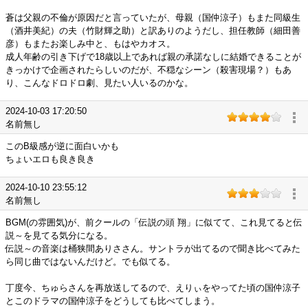
蒼は父親の不倫が原因だと言っていたが、母親（国仲涼子）もまた同級生
（酒井美紀）の夫（竹財輝之助）と訳ありのようだし、担任教師（細田善
彦）もまたお楽しみ中と、もはやカオス。
成人年齢の引き下げで18歳以上であれば親の承諾なしに結婚できることが
きっかけで企画されたらしいのだが、不穏なシーン（殺害現場？）もあ
り、こんなドロドロ劇、見たい人いるのかな。
2024-10-03 17:20:50
名前無し
このB級感が逆に面白いかも
ちょいエロも良き良き
2024-10-10 23:55:12
名前無し
BGM(の雰囲気)が、前クールの「伝説の頭 翔」に似てて、これ見てると伝
説～を見てる気分になる。
伝説～の音楽は桶狭間ありささん。サントラが出てるので聞き比べてみた
ら同じ曲ではないんだけど。でも似てる。
丁度今、ちゅらさんを再放送してるので、えりぃをやってた頃の国仲涼子
とこのドラマの国仲涼子をどうしても比べてしまう。