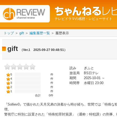
channel review
テレビドラマの感想・レビューサイト
トップ
＞
gift
＞
編集履歴一覧
＞ 履歴表示
gift
（Ver.1 2025-09-27 00:48:51）
読み
ぎふと
放送局
BS日テレ
5
件
期間
2025-10-01 ～
4
件
時間帯
水曜日 23:00
3
件
2
件
1
件
合計
0
件
『Solliev0』で描かれた天月兄弟の決着から時が経ち、世間では「特殊
増。
警視庁に特別に設置された「特殊犯罪対策課」（通称：特犯課）の刑事、