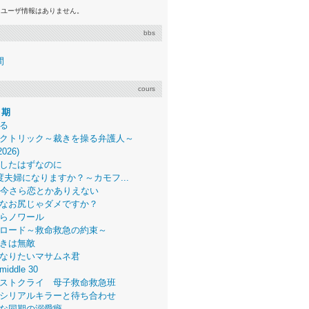
るユーザ情報はありません。
bbs
間
cours
月期
る
クトリック～裁きを操る弁護人～
2026)
したはずなのに
度夫婦になりますか？～カモフ...
、今さら恋とかありえない
なお尻じゃダメですか？
らノワール
ロード～救命救急の約束～
きは無敵
なりたいマサムネ君
middle 30
ストクライ 母子救命救急班
シリアルキラーと待ち合わせ
な同期の溺愛癖