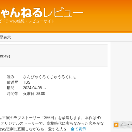
ビドラマの感想・レビューサイト
履歴表示
:09:49）
読み
さんびゃくろくじゅうろくにち
放送局
TBS
期間
2024-04-08 ～
時間帯
火曜日 09:00
主演のラブストーリー『366日』を放送します。本作はHY
たオリジナルストーリーで、高校時代に実らなかった恋をかな
メニュ
ぬ悲劇に直面しながらも、愛する人を...
全て表示