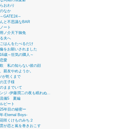
らおわり
のなか
～GATE24～
んと不思議なBAR
ノート
用ノ介天下御免
る夫へ
ごはんをたべるだけ
倫をお願いされました
16歳～狂気の隣人～
恋愛
欺 私の知らない彼の顔
、親友やめようか。
ツが乾くまで
の王子様
のままでいて
ンジ -伊藤潤二の夜も眠れぬ...
流儀5 夏編
ルビート
25年目の秘密ー
Eternal Boys-
花咲くけものみち２
雲が恋と嵐を巻きおこす