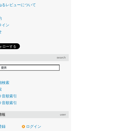
ねるレビューについて
約
ライン
せ
search
細検索
索
０音順索引
０音順索引
情報
user
登録
ログイン