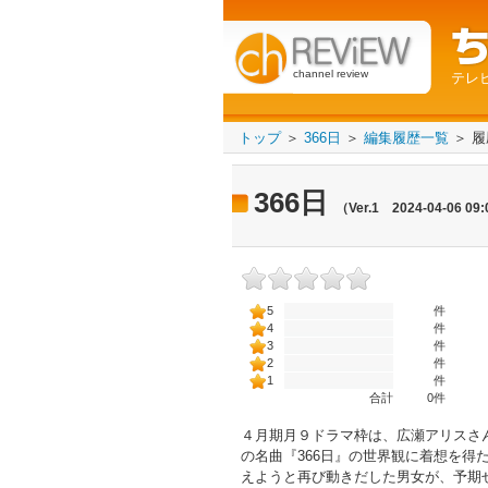
channel review
テレ
トップ
＞
366日
＞
編集履歴一覧
＞ 
366日
（Ver.1 2024-04-06 09
5
件
4
件
3
件
2
件
1
件
合計
0
件
４月期月９ドラマ枠は、広瀬アリスさん
の名曲『366日』の世界観に着想を得
えようと再び動きだした男女が、予期せ