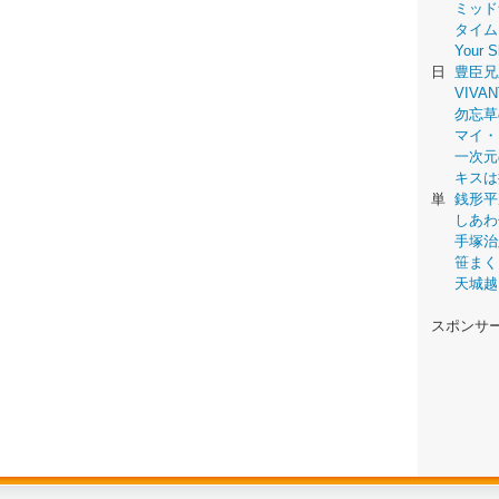
ミッド
タイム
Your
日
豊臣兄
VIVAN
勿忘草
マイ・
一次元
キスは
単
銭形平
しあわ
手塚治
笹まく
天城越
スポンサ