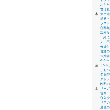
おちた
君は夏
木
大空港
酒巻さ
ラスト
心配無
親愛な
一緒に
夫に不
夫婦と
普通の
未婚詐
今から
金
Tシャ
しもべ
名探偵
ストレ
晩酌の
土
リーガ
告白ー
永久少年-
リラの
夏色の