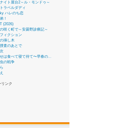
ナイト屋台2～ル・モンドゥ～
トラベルダディ
 Sky ハレのち恋
弟！
T (2026)
の咲く町で～安曇野診療記～
フィクション
の挿し木
捜査のあとで
次
せは食べて寝て待て〜早春の...
虫の戦争
ら
え
ーリンク