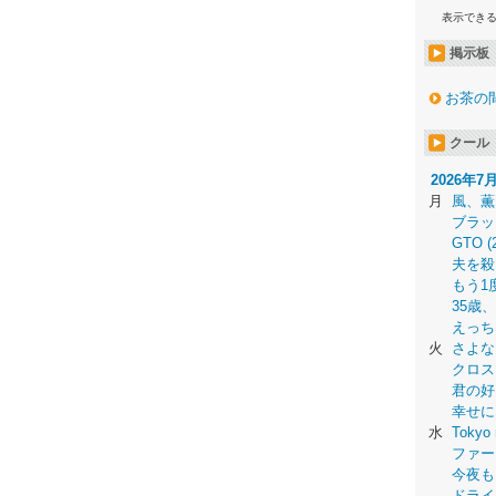
表示でき
掲示板
お茶の
クール
2026年7
月
風、薫
ブラッ
GTO (
夫を殺
もう1
35歳
えっち
火
さよな
クロス
君の好
幸せに
水
Tokyo 
ファー
今夜も
ドライ