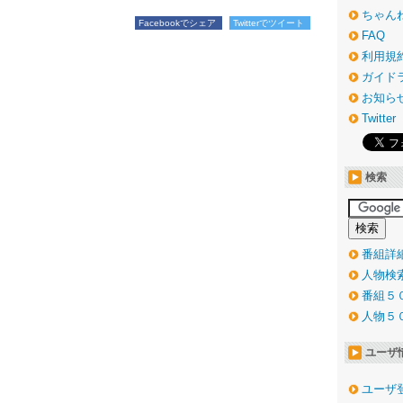
ちゃん
Facebookでシェア
Twitterでツイート
FAQ
利用規
ガイド
お知ら
Twitter
検索
番組詳
人物検
番組５
人物５
ユーザ
ユーザ